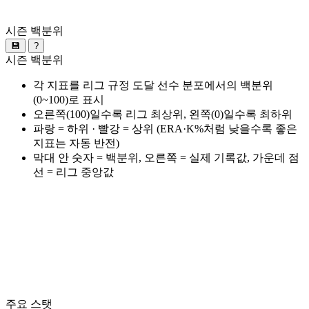
시즌 백분위
💾
?
시즌 백분위
각 지표를 리그 규정 도달 선수 분포에서의 백분위
(0~100)로 표시
오른쪽(100)일수록 리그 최상위, 왼쪽(0)일수록 최하위
파랑 = 하위 · 빨강 = 상위 (ERA·K%처럼 낮을수록 좋은
지표는 자동 반전)
막대 안 숫자 = 백분위, 오른쪽 = 실제 기록값, 가운데 점
선 = 리그 중앙값
주요 스탯