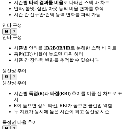
시즌별
타석 결과를 비율
로 나타낸 스택 바 차트
안타, 볼넷, 삼진, 아웃 등의 비율 변화를 추적
시즌 간 선구안·컨택 능력 변화를 파악 가능
안타 구성
💾
?
안타 구성
시즌별 안타를
1B/2B/3B/HR
로 분해한 스택 바 차트
홈런(HR) 비율이 높으면 파워 히터
시즌 간 장타력 변화를 추적할 수 있습니다
생산성 추이
💾
?
생산성 추이
시즌별
득점(R)
과
타점(RBI)
추이를 이중 선 차트로 표
시
R이 높으면 상위 타선, RBI가 높으면 클린업 역할
두 지표가 동시에 높은 시즌이 최고 생산성 시즌
득점권 타율 추이
💾
?