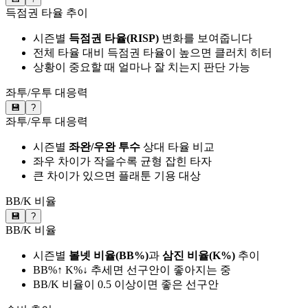
득점권 타율 추이
시즌별
득점권 타율(RISP)
변화를 보여줍니다
전체 타율 대비 득점권 타율이 높으면 클러치 히터
상황이 중요할 때 얼마나 잘 치는지 판단 가능
좌투/우투 대응력
💾
?
좌투/우투 대응력
시즌별
좌완/우완 투수
상대 타율 비교
좌우 차이가 작을수록 균형 잡힌 타자
큰 차이가 있으면 플래툰 기용 대상
BB/K 비율
💾
?
BB/K 비율
시즌별
볼넷 비율(BB%)
과
삼진 비율(K%)
추이
BB%↑ K%↓ 추세면 선구안이 좋아지는 중
BB/K 비율이 0.5 이상이면 좋은 선구안