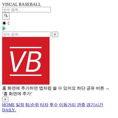
VISUAL BASEBALL
🔍
☀
☾
×
홈 화면에 추가하면 앱처럼 쓸 수 있어요
하단 공유 버튼 →
‘홈 화면에 추가’
×
HOME
일정
팀/순위
타자
투수
이동거리
관중
경기시간
DAILY
.