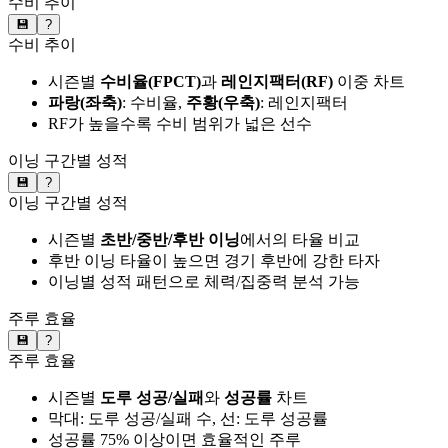
수비 추이
💾
?
수비 추이
시즌별
수비율(FPCT)
과
레인지팩터(RF)
이중 차트
파랑(좌축)
: 수비율,
주황(우축)
: 레인지팩터
RF가 높을수록 수비 범위가 넓은 선수
이닝 구간별 성적
💾
?
이닝 구간별 성적
시즌별
초반/중반/후반 이닝
에서의 타율 비교
후반 이닝 타율이 높으면 경기 후반에 강한 타자
이닝별 성적 패턴으로 체력/집중력 분석 가능
주루 효율
💾
?
주루 효율
시즌별
도루 성공/실패
와
성공률
차트
막대: 도루 성공/실패 수, 선: 도루 성공률
성공률 75% 이상이면 효율적인 주루