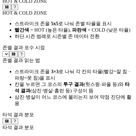
HOT & COLD ZONE
💾
?
HOT & COLD ZONE
스트라이크 존을
5x5
로 나눠 존별 타율을 표시
빨간색
= HOT (높은 타율),
파란색
= COLD (낮은 타율)
하단 시즌 범례로 시즌별 존 데이터 전환
존별 결과
포수 시점
💾
?
존별 결과 읽는 법
스트라이크 존을
3×3
로 나눠 각 칸의 타율(빨강=잘 침 ·
파랑=못 침)을 표시
칸을 누르면 그 코스의
투구 결과
(헛스윙·파울 등)와
타
석 결과
(삼진·병살·홈런 등) 구성이 뜸
삼진·병살이 어느 코스에 몰리는지 보여 약점 진단에 활
용
타석 결과 분포
💾
?
타석 결과 분포