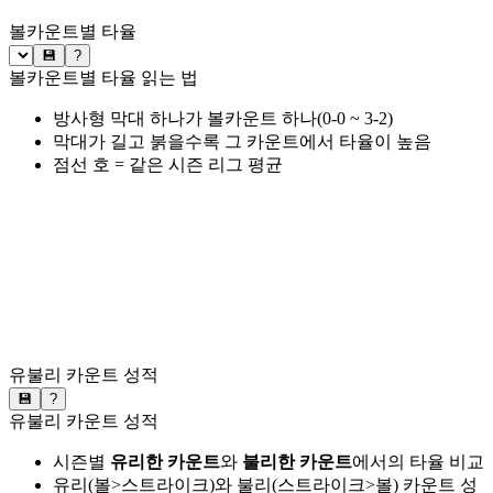
볼카운트별 타율
💾
?
볼카운트별 타율 읽는 법
방사형 막대 하나가 볼카운트 하나(0-0 ~ 3-2)
막대가 길고 붉을수록 그 카운트에서 타율이 높음
점선 호 = 같은 시즌 리그 평균
유불리 카운트 성적
💾
?
유불리 카운트 성적
시즌별
유리한 카운트
와
불리한 카운트
에서의 타율 비교
유리(볼>스트라이크)와 불리(스트라이크>볼) 카운트 성