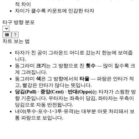
적 차이
차이가 클수록 카운트에 민감한 타자
타구 방향 분포
💾
?
차트 보는 법
타자가 친 공이 그라운드 어디로 갔는지 한눈에 보여줍
니다.
동그라미
크기
는 그 방향으로 친
횟수
— 많이 칠수록 크
게 그려집니다.
동그라미
색
은 그 방향에서의
타율
— 파랑은 안타가 적
고, 빨강은 안타가 많다는 뜻입니다.
당김(Pull)
·
중앙(Cent)
·
반대(Oppo)
는 타자가 스윙한 방
향 기준입니다. 우타자는 좌측이 당김, 좌타자는 우측이
당김으로 자동 반전됩니다.
내야(투수·포수·1~3루·유격)는 대부분 아웃 처리돼서 보
통 파랑으로 보입니다.