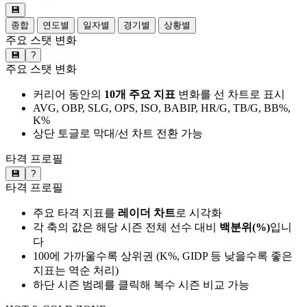
💾
종합
연도별
일자별
경기별
상황별
주요 스탯 변화
💾
?
주요 스탯 변화
커리어 동안의
10개 주요 지표
변화를 선 차트로 표시
AVG, OBP, SLG, OPS, ISO, BABIP, HR/G, TB/G, BB%,
K%
상단 토글로 막대/선 차트 전환 가능
타격 프로필
💾
?
타격 프로필
주요 타격 지표를
레이더 차트
로 시각화
각 축의 값은 해당 시즌 전체 선수 대비
백분위(%)
입니
다
100에 가까울수록 상위권 (K%, GIDP 등 낮을수록 좋은
지표는 역순 처리)
하단 시즌 범례를 클릭해 복수 시즌 비교 가능