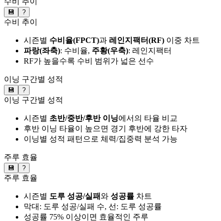
수비 추이
💾
?
수비 추이
시즌별
수비율(FPCT)
과
레인지팩터(RF)
이중 차트
파랑(좌축)
: 수비율,
주황(우축)
: 레인지팩터
RF가 높을수록 수비 범위가 넓은 선수
이닝 구간별 성적
💾
?
이닝 구간별 성적
시즌별
초반/중반/후반 이닝
에서의 타율 비교
후반 이닝 타율이 높으면 경기 후반에 강한 타자
이닝별 성적 패턴으로 체력/집중력 분석 가능
주루 효율
💾
?
주루 효율
시즌별
도루 성공/실패
와
성공률
차트
막대: 도루 성공/실패 수, 선: 도루 성공률
성공률 75% 이상이면 효율적인 주루