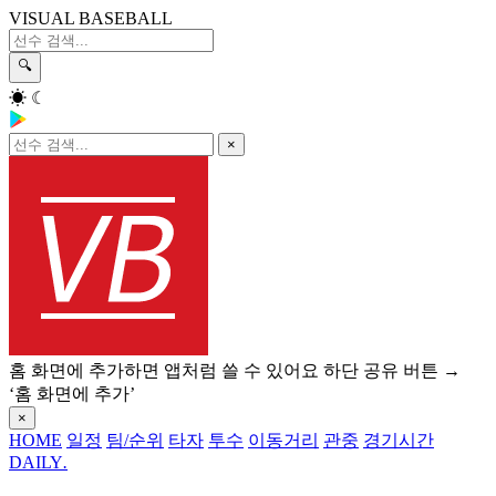
VISUAL BASEBALL
🔍
☀
☾
×
홈 화면에 추가하면 앱처럼 쓸 수 있어요
하단 공유 버튼 →
‘홈 화면에 추가’
×
HOME
일정
팀/순위
타자
투수
이동거리
관중
경기시간
DAILY
.