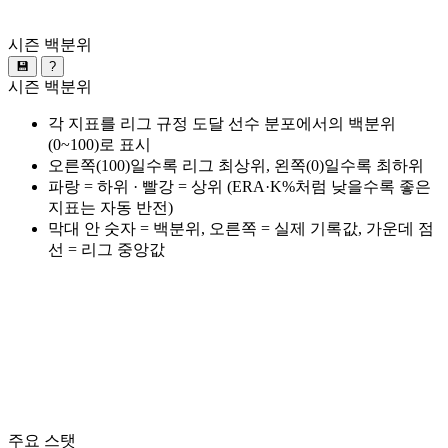
시즌 백분위
💾
?
시즌 백분위
각 지표를 리그 규정 도달 선수 분포에서의 백분위
(0~100)로 표시
오른쪽(100)일수록 리그 최상위, 왼쪽(0)일수록 최하위
파랑 = 하위 · 빨강 = 상위 (ERA·K%처럼 낮을수록 좋은
지표는 자동 반전)
막대 안 숫자 = 백분위, 오른쪽 = 실제 기록값, 가운데 점
선 = 리그 중앙값
주요 스탯