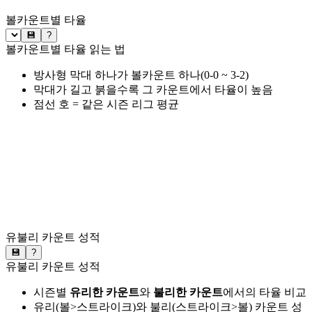
볼카운트별 타율
💾
?
볼카운트별 타율 읽는 법
방사형 막대 하나가 볼카운트 하나(0-0 ~ 3-2)
막대가 길고 붉을수록 그 카운트에서 타율이 높음
점선 호 = 같은 시즌 리그 평균
유불리 카운트 성적
💾
?
유불리 카운트 성적
시즌별
유리한 카운트
와
불리한 카운트
에서의 타율 비교
유리(볼>스트라이크)와 불리(스트라이크>볼) 카운트 성