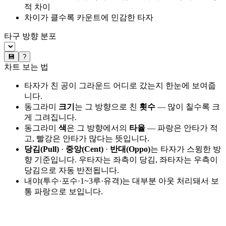
적 차이
차이가 클수록 카운트에 민감한 타자
타구 방향 분포
💾
?
차트 보는 법
타자가 친 공이 그라운드 어디로 갔는지 한눈에 보여줍
니다.
동그라미
크기
는 그 방향으로 친
횟수
— 많이 칠수록 크
게 그려집니다.
동그라미
색
은 그 방향에서의
타율
— 파랑은 안타가 적
고, 빨강은 안타가 많다는 뜻입니다.
당김(Pull)
·
중앙(Cent)
·
반대(Oppo)
는 타자가 스윙한 방
향 기준입니다. 우타자는 좌측이 당김, 좌타자는 우측이
당김으로 자동 반전됩니다.
내야(투수·포수·1~3루·유격)는 대부분 아웃 처리돼서 보
통 파랑으로 보입니다.