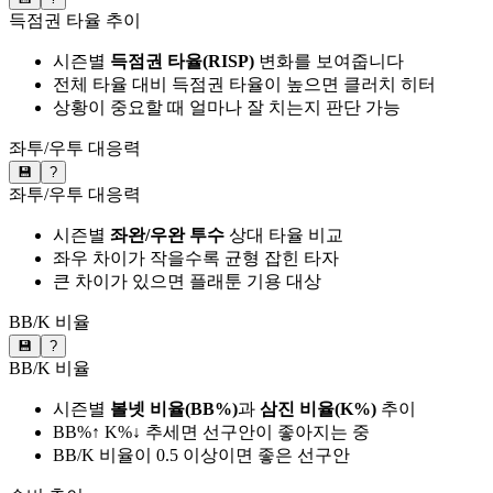
득점권 타율 추이
시즌별
득점권 타율(RISP)
변화를 보여줍니다
전체 타율 대비 득점권 타율이 높으면 클러치 히터
상황이 중요할 때 얼마나 잘 치는지 판단 가능
좌투/우투 대응력
💾
?
좌투/우투 대응력
시즌별
좌완/우완 투수
상대 타율 비교
좌우 차이가 작을수록 균형 잡힌 타자
큰 차이가 있으면 플래툰 기용 대상
BB/K 비율
💾
?
BB/K 비율
시즌별
볼넷 비율(BB%)
과
삼진 비율(K%)
추이
BB%↑ K%↓ 추세면 선구안이 좋아지는 중
BB/K 비율이 0.5 이상이면 좋은 선구안