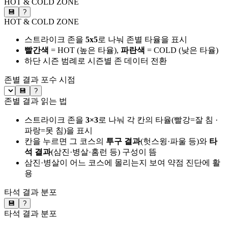
HOT & COLD ZONE
💾
?
HOT & COLD ZONE
스트라이크 존을
5x5
로 나눠 존별 타율을 표시
빨간색
= HOT (높은 타율),
파란색
= COLD (낮은 타율)
하단 시즌 범례로 시즌별 존 데이터 전환
존별 결과
포수 시점
💾
?
존별 결과 읽는 법
스트라이크 존을
3×3
로 나눠 각 칸의 타율(빨강=잘 침 ·
파랑=못 침)을 표시
칸을 누르면 그 코스의
투구 결과
(헛스윙·파울 등)와
타
석 결과
(삼진·병살·홈런 등) 구성이 뜸
삼진·병살이 어느 코스에 몰리는지 보여 약점 진단에 활
용
타석 결과 분포
💾
?
타석 결과 분포