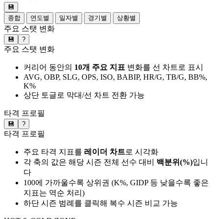
💾
종합
연도별
일자별
경기별
상황별
주요 스탯 변화
💾
?
주요 스탯 변화
커리어 동안의
10개 주요 지표
변화를 선 차트로 표시
AVG, OBP, SLG, OPS, ISO, BABIP, HR/G, TB/G, BB%,
K%
상단 토글로 막대/선 차트 전환 가능
타격 프로필
💾
?
타격 프로필
주요 타격 지표를
레이더 차트
로 시각화
각 축의 값은 해당 시즌 전체 선수 대비
백분위(%)
입니
다
100에 가까울수록 상위권 (K%, GIDP 등 낮을수록 좋은
지표는 역순 처리)
하단 시즌 범례를 클릭해 복수 시즌 비교 가능