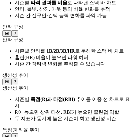
시즌별
타석 결과를 비율
로 나타낸 스택 바 차트
안타, 볼넷, 삼진, 아웃 등의 비율 변화를 추적
시즌 간 선구안·컨택 능력 변화를 파악 가능
안타 구성
💾
?
안타 구성
시즌별 안타를
1B/2B/3B/HR
로 분해한 스택 바 차트
홈런(HR) 비율이 높으면 파워 히터
시즌 간 장타력 변화를 추적할 수 있습니다
생산성 추이
💾
?
생산성 추이
시즌별
득점(R)
과
타점(RBI)
추이를 이중 선 차트로 표
시
R이 높으면 상위 타선, RBI가 높으면 클린업 역할
두 지표가 동시에 높은 시즌이 최고 생산성 시즌
득점권 타율 추이
💾
?