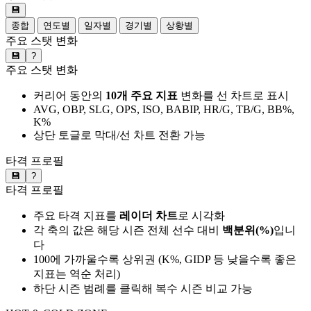
💾
종합
연도별
일자별
경기별
상황별
주요 스탯 변화
💾
?
주요 스탯 변화
커리어 동안의
10개 주요 지표
변화를 선 차트로 표시
AVG, OBP, SLG, OPS, ISO, BABIP, HR/G, TB/G, BB%,
K%
상단 토글로 막대/선 차트 전환 가능
타격 프로필
💾
?
타격 프로필
주요 타격 지표를
레이더 차트
로 시각화
각 축의 값은 해당 시즌 전체 선수 대비
백분위(%)
입니
다
100에 가까울수록 상위권 (K%, GIDP 등 낮을수록 좋은
지표는 역순 처리)
하단 시즌 범례를 클릭해 복수 시즌 비교 가능