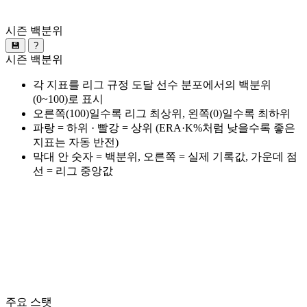
시즌 백분위
💾
?
시즌 백분위
각 지표를 리그 규정 도달 선수 분포에서의 백분위
(0~100)로 표시
오른쪽(100)일수록 리그 최상위, 왼쪽(0)일수록 최하위
파랑 = 하위 · 빨강 = 상위 (ERA·K%처럼 낮을수록 좋은
지표는 자동 반전)
막대 안 숫자 = 백분위, 오른쪽 = 실제 기록값, 가운데 점
선 = 리그 중앙값
주요 스탯