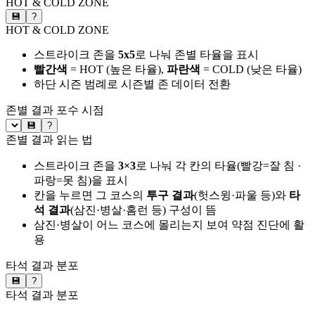
HOT & COLD ZONE
💾
?
HOT & COLD ZONE
스트라이크 존을
5x5
로 나눠 존별 타율을 표시
빨간색
= HOT (높은 타율),
파란색
= COLD (낮은 타율)
하단 시즌 범례로 시즌별 존 데이터 전환
존별 결과
포수 시점
💾
?
존별 결과 읽는 법
스트라이크 존을
3×3
로 나눠 각 칸의 타율(빨강=잘 침 ·
파랑=못 침)을 표시
칸을 누르면 그 코스의
투구 결과
(헛스윙·파울 등)와
타
석 결과
(삼진·병살·홈런 등) 구성이 뜸
삼진·병살이 어느 코스에 몰리는지 보여 약점 진단에 활
용
타석 결과 분포
💾
?
타석 결과 분포