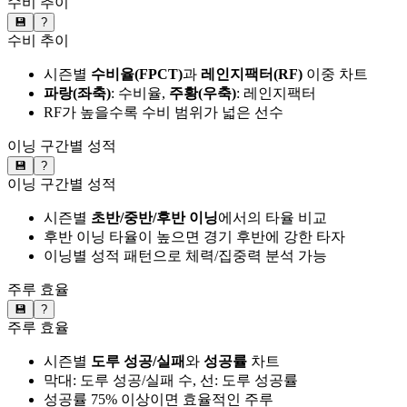
수비 추이
💾
?
수비 추이
시즌별
수비율(FPCT)
과
레인지팩터(RF)
이중 차트
파랑(좌축)
: 수비율,
주황(우축)
: 레인지팩터
RF가 높을수록 수비 범위가 넓은 선수
이닝 구간별 성적
💾
?
이닝 구간별 성적
시즌별
초반/중반/후반 이닝
에서의 타율 비교
후반 이닝 타율이 높으면 경기 후반에 강한 타자
이닝별 성적 패턴으로 체력/집중력 분석 가능
주루 효율
💾
?
주루 효율
시즌별
도루 성공/실패
와
성공률
차트
막대: 도루 성공/실패 수, 선: 도루 성공률
성공률 75% 이상이면 효율적인 주루