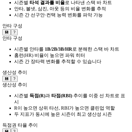
시즌별
타석 결과를 비율
로 나타낸 스택 바 차트
안타, 볼넷, 삼진, 아웃 등의 비율 변화를 추적
시즌 간 선구안·컨택 능력 변화를 파악 가능
안타 구성
💾
?
안타 구성
시즌별 안타를
1B/2B/3B/HR
로 분해한 스택 바 차트
홈런(HR) 비율이 높으면 파워 히터
시즌 간 장타력 변화를 추적할 수 있습니다
생산성 추이
💾
?
생산성 추이
시즌별
득점(R)
과
타점(RBI)
추이를 이중 선 차트로 표
시
R이 높으면 상위 타선, RBI가 높으면 클린업 역할
두 지표가 동시에 높은 시즌이 최고 생산성 시즌
득점권 타율 추이
💾
?