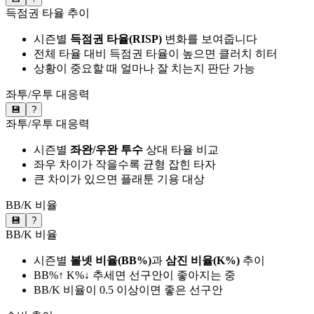
득점권 타율 추이
시즌별
득점권 타율(RISP)
변화를 보여줍니다
전체 타율 대비 득점권 타율이 높으면 클러치 히터
상황이 중요할 때 얼마나 잘 치는지 판단 가능
좌투/우투 대응력
💾
?
좌투/우투 대응력
시즌별
좌완/우완 투수
상대 타율 비교
좌우 차이가 작을수록 균형 잡힌 타자
큰 차이가 있으면 플래툰 기용 대상
BB/K 비율
💾
?
BB/K 비율
시즌별
볼넷 비율(BB%)
과
삼진 비율(K%)
추이
BB%↑ K%↓ 추세면 선구안이 좋아지는 중
BB/K 비율이 0.5 이상이면 좋은 선구안