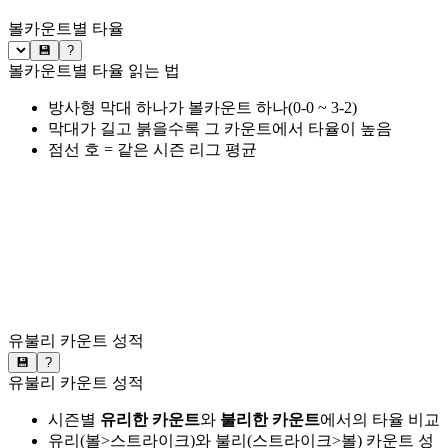
볼카운트별 타율
💾
?
볼카운트별 타율 읽는 법
방사형 막대 하나가 볼카운트 하나(0-0 ~ 3-2)
막대가 길고 붉을수록 그 카운트에서 타율이 높음
점선 호 = 같은 시즌 리그 평균
유불리 카운트 성적
💾
?
유불리 카운트 성적
시즌별
유리한 카운트
와
불리한 카운트
에서의 타율 비교
유리(볼>스트라이크)와 불리(스트라이크>볼) 카운트 성