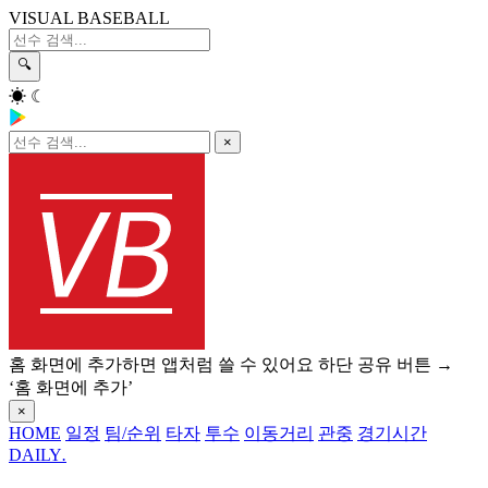
VISUAL BASEBALL
🔍
☀
☾
×
홈 화면에 추가하면 앱처럼 쓸 수 있어요
하단 공유 버튼 →
‘홈 화면에 추가’
×
HOME
일정
팀/순위
타자
투수
이동거리
관중
경기시간
DAILY
.