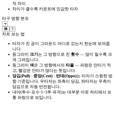
적 차이
차이가 클수록 카운트에 민감한 타자
타구 방향 분포
💾
?
차트 보는 법
타자가 친 공이 그라운드 어디로 갔는지 한눈에 보여줍
니다.
동그라미
크기
는 그 방향으로 친
횟수
— 많이 칠수록 크
게 그려집니다.
동그라미
색
은 그 방향에서의
타율
— 파랑은 안타가 적
고, 빨강은 안타가 많다는 뜻입니다.
당김(Pull)
·
중앙(Cent)
·
반대(Oppo)
는 타자가 스윙한 방
향 기준입니다. 우타자는 좌측이 당김, 좌타자는 우측이
당김으로 자동 반전됩니다.
내야(투수·포수·1~3루·유격)는 대부분 아웃 처리돼서 보
통 파랑으로 보입니다.