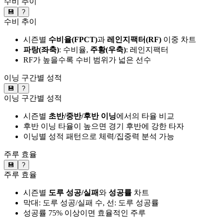
수비 추이
💾
?
수비 추이
시즌별
수비율(FPCT)
과
레인지팩터(RF)
이중 차트
파랑(좌축)
: 수비율,
주황(우축)
: 레인지팩터
RF가 높을수록 수비 범위가 넓은 선수
이닝 구간별 성적
💾
?
이닝 구간별 성적
시즌별
초반/중반/후반 이닝
에서의 타율 비교
후반 이닝 타율이 높으면 경기 후반에 강한 타자
이닝별 성적 패턴으로 체력/집중력 분석 가능
주루 효율
💾
?
주루 효율
시즌별
도루 성공/실패
와
성공률
차트
막대: 도루 성공/실패 수, 선: 도루 성공률
성공률 75% 이상이면 효율적인 주루