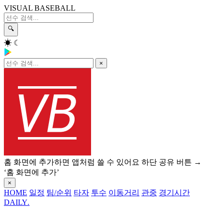
VISUAL BASEBALL
🔍
☀
☾
×
홈 화면에 추가하면 앱처럼 쓸 수 있어요
하단 공유 버튼 →
‘홈 화면에 추가’
×
HOME
일정
팀/순위
타자
투수
이동거리
관중
경기시간
DAILY
.