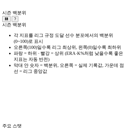
시즌 백분위
💾
?
시즌 백분위
각 지표를 리그 규정 도달 선수 분포에서의 백분위
(0~100)로 표시
오른쪽(100)일수록 리그 최상위, 왼쪽(0)일수록 최하위
파랑 = 하위 · 빨강 = 상위 (ERA·K%처럼 낮을수록 좋은
지표는 자동 반전)
막대 안 숫자 = 백분위, 오른쪽 = 실제 기록값, 가운데 점
선 = 리그 중앙값
주요 스탯