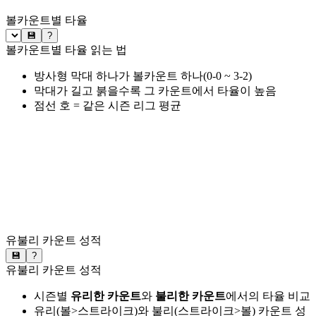
볼카운트별 타율
💾
?
볼카운트별 타율 읽는 법
방사형 막대 하나가 볼카운트 하나(0-0 ~ 3-2)
막대가 길고 붉을수록 그 카운트에서 타율이 높음
점선 호 = 같은 시즌 리그 평균
유불리 카운트 성적
💾
?
유불리 카운트 성적
시즌별
유리한 카운트
와
불리한 카운트
에서의 타율 비교
유리(볼>스트라이크)와 불리(스트라이크>볼) 카운트 성