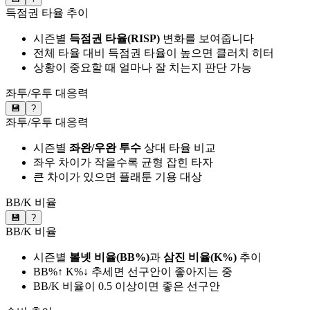
득점권 타율 추이
시즌별
득점권 타율(RISP)
변화를 보여줍니다
전체 타율 대비 득점권 타율이 높으면 클러치 히터
상황이 중요할 때 얼마나 잘 치는지 판단 가능
좌투/우투 대응력
💾
?
좌투/우투 대응력
시즌별
좌완/우완 투수
상대 타율 비교
좌우 차이가 작을수록 균형 잡힌 타자
큰 차이가 있으면 플래툰 기용 대상
BB/K 비율
💾
?
BB/K 비율
시즌별
볼넷 비율(BB%)
과
삼진 비율(K%)
추이
BB%↑ K%↓ 추세면 선구안이 좋아지는 중
BB/K 비율이 0.5 이상이면 좋은 선구안