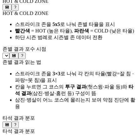
HOT & COLD ZONE
💾
?
HOT & COLD ZONE
스트라이크 존을
5x5
로 나눠 존별 타율을 표시
빨간색
= HOT (높은 타율),
파란색
= COLD (낮은 타율)
하단 시즌 범례로 시즌별 존 데이터 전환
존별 결과
포수 시점
💾
?
존별 결과 읽는 법
스트라이크 존을
3×3
로 나눠 각 칸의 타율(빨강=잘 침 ·
파랑=못 침)을 표시
칸을 누르면 그 코스의
투구 결과
(헛스윙·파울 등)와
타
석 결과
(삼진·병살·홈런 등) 구성이 뜸
삼진·병살이 어느 코스에 몰리는지 보여 약점 진단에 활
용
타석 결과 분포
💾
?
타석 결과 분포