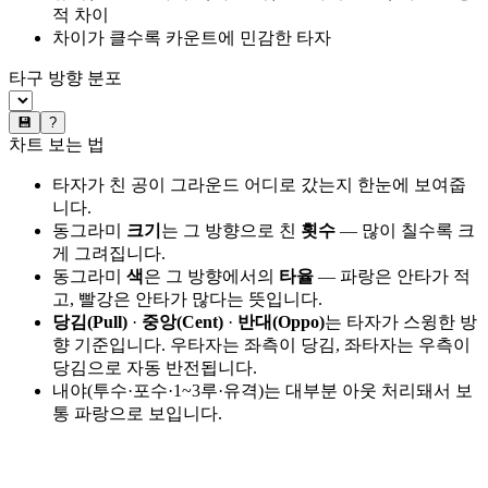
적 차이
차이가 클수록 카운트에 민감한 타자
타구 방향 분포
💾
?
차트 보는 법
타자가 친 공이 그라운드 어디로 갔는지 한눈에 보여줍
니다.
동그라미
크기
는 그 방향으로 친
횟수
— 많이 칠수록 크
게 그려집니다.
동그라미
색
은 그 방향에서의
타율
— 파랑은 안타가 적
고, 빨강은 안타가 많다는 뜻입니다.
당김(Pull)
·
중앙(Cent)
·
반대(Oppo)
는 타자가 스윙한 방
향 기준입니다. 우타자는 좌측이 당김, 좌타자는 우측이
당김으로 자동 반전됩니다.
내야(투수·포수·1~3루·유격)는 대부분 아웃 처리돼서 보
통 파랑으로 보입니다.