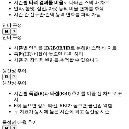
시즌별
타석 결과를 비율
로 나타낸 스택 바 차트
안타, 볼넷, 삼진, 아웃 등의 비율 변화를 추적
시즌 간 선구안·컨택 능력 변화를 파악 가능
안타 구성
💾
?
안타 구성
시즌별 안타를
1B/2B/3B/HR
로 분해한 스택 바 차트
홈런(HR) 비율이 높으면 파워 히터
시즌 간 장타력 변화를 추적할 수 있습니다
생산성 추이
💾
?
생산성 추이
시즌별
득점(R)
과
타점(RBI)
추이를 이중 선 차트로 표
시
R이 높으면 상위 타선, RBI가 높으면 클린업 역할
두 지표가 동시에 높은 시즌이 최고 생산성 시즌
득점권 타율 추이
💾
?