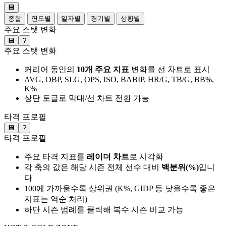
💾
종합
연도별
일자별
경기별
상황별
주요 스탯 변화
💾
?
주요 스탯 변화
커리어 동안의
10개 주요 지표
변화를 선 차트로 표시
AVG, OBP, SLG, OPS, ISO, BABIP, HR/G, TB/G, BB%,
K%
상단 토글로 막대/선 차트 전환 가능
타격 프로필
💾
?
타격 프로필
주요 타격 지표를
레이더 차트
로 시각화
각 축의 값은 해당 시즌 전체 선수 대비
백분위(%)
입니
다
100에 가까울수록 상위권 (K%, GIDP 등 낮을수록 좋은
지표는 역순 처리)
하단 시즌 범례를 클릭해 복수 시즌 비교 가능