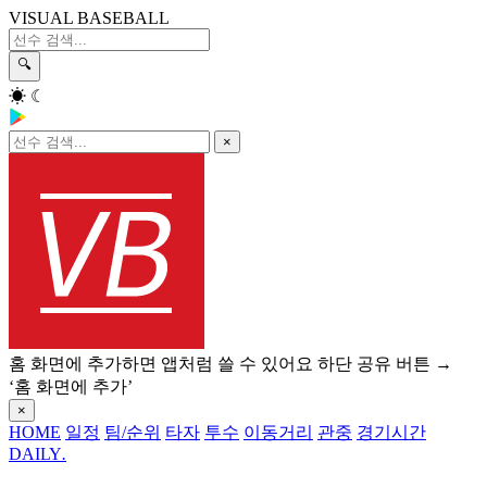
VISUAL BASEBALL
🔍
☀
☾
×
홈 화면에 추가하면 앱처럼 쓸 수 있어요
하단 공유 버튼 →
‘홈 화면에 추가’
×
HOME
일정
팀/순위
타자
투수
이동거리
관중
경기시간
DAILY
.