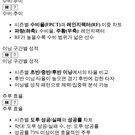
수비 추이
💾
?
수비 추이
시즌별
수비율(FPCT)
과
레인지팩터(RF)
이중 차트
파랑(좌축)
: 수비율,
주황(우축)
: 레인지팩터
RF가 높을수록 수비 범위가 넓은 선수
이닝 구간별 성적
💾
?
이닝 구간별 성적
시즌별
초반/중반/후반 이닝
에서의 타율 비교
후반 이닝 타율이 높으면 경기 후반에 강한 타자
이닝별 성적 패턴으로 체력/집중력 분석 가능
주루 효율
💾
?
주루 효율
시즌별
도루 성공/실패
와
성공률
차트
막대: 도루 성공/실패 수, 선: 도루 성공률
성공률 75% 이상이면 효율적인 주루