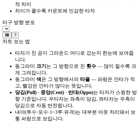
적 차이
차이가 클수록 카운트에 민감한 타자
타구 방향 분포
💾
?
차트 보는 법
타자가 친 공이 그라운드 어디로 갔는지 한눈에 보여줍
니다.
동그라미
크기
는 그 방향으로 친
횟수
— 많이 칠수록 크
게 그려집니다.
동그라미
색
은 그 방향에서의
타율
— 파랑은 안타가 적
고, 빨강은 안타가 많다는 뜻입니다.
당김(Pull)
·
중앙(Cent)
·
반대(Oppo)
는 타자가 스윙한 방
향 기준입니다. 우타자는 좌측이 당김, 좌타자는 우측이
당김으로 자동 반전됩니다.
내야(투수·포수·1~3루·유격)는 대부분 아웃 처리돼서 보
통 파랑으로 보입니다.