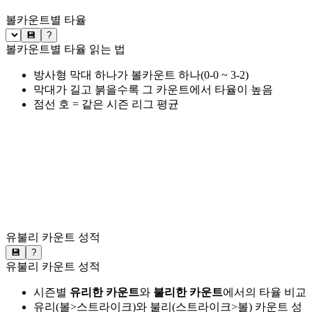
볼카운트별 타율
💾
?
볼카운트별 타율 읽는 법
방사형 막대 하나가 볼카운트 하나(0-0 ~ 3-2)
막대가 길고 붉을수록 그 카운트에서 타율이 높음
점선 호 = 같은 시즌 리그 평균
유불리 카운트 성적
💾
?
유불리 카운트 성적
시즌별
유리한 카운트
와
불리한 카운트
에서의 타율 비교
유리(볼>스트라이크)와 불리(스트라이크>볼) 카운트 성