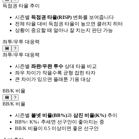
득점권 타율 추이
시즌별
득점권 타율(RISP)
변화를 보여줍니다
전체 타율 대비 득점권 타율이 높으면 클러치 히터
상황이 중요할 때 얼마나 잘 치는지 판단 가능
좌투/우투 대응력
💾
?
좌투/우투 대응력
시즌별
좌완/우완 투수
상대 타율 비교
좌우 차이가 작을수록 균형 잡힌 타자
큰 차이가 있으면 플래툰 기용 대상
BB/K 비율
💾
?
BB/K 비율
시즌별
볼넷 비율(BB%)
과
삼진 비율(K%)
추이
BB%↑ K%↓ 추세면 선구안이 좋아지는 중
BB/K 비율이 0.5 이상이면 좋은 선구안