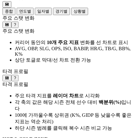
💾
종합
연도별
일자별
경기별
상황별
주요 스탯 변화
💾
?
주요 스탯 변화
커리어 동안의
10개 주요 지표
변화를 선 차트로 표시
AVG, OBP, SLG, OPS, ISO, BABIP, HR/G, TB/G, BB%,
K%
상단 토글로 막대/선 차트 전환 가능
타격 프로필
💾
?
타격 프로필
주요 타격 지표를
레이더 차트
로 시각화
각 축의 값은 해당 시즌 전체 선수 대비
백분위(%)
입니
다
100에 가까울수록 상위권 (K%, GIDP 등 낮을수록 좋은
지표는 역순 처리)
하단 시즌 범례를 클릭해 복수 시즌 비교 가능