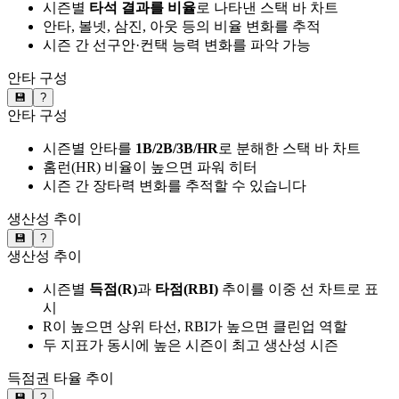
시즌별
타석 결과를 비율
로 나타낸 스택 바 차트
안타, 볼넷, 삼진, 아웃 등의 비율 변화를 추적
시즌 간 선구안·컨택 능력 변화를 파악 가능
안타 구성
💾
?
안타 구성
시즌별 안타를
1B/2B/3B/HR
로 분해한 스택 바 차트
홈런(HR) 비율이 높으면 파워 히터
시즌 간 장타력 변화를 추적할 수 있습니다
생산성 추이
💾
?
생산성 추이
시즌별
득점(R)
과
타점(RBI)
추이를 이중 선 차트로 표
시
R이 높으면 상위 타선, RBI가 높으면 클린업 역할
두 지표가 동시에 높은 시즌이 최고 생산성 시즌
득점권 타율 추이
💾
?