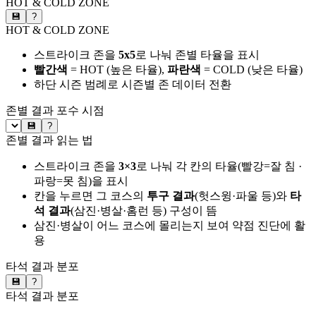
HOT & COLD ZONE
💾
?
HOT & COLD ZONE
스트라이크 존을
5x5
로 나눠 존별 타율을 표시
빨간색
= HOT (높은 타율),
파란색
= COLD (낮은 타율)
하단 시즌 범례로 시즌별 존 데이터 전환
존별 결과
포수 시점
💾
?
존별 결과 읽는 법
스트라이크 존을
3×3
로 나눠 각 칸의 타율(빨강=잘 침 ·
파랑=못 침)을 표시
칸을 누르면 그 코스의
투구 결과
(헛스윙·파울 등)와
타
석 결과
(삼진·병살·홈런 등) 구성이 뜸
삼진·병살이 어느 코스에 몰리는지 보여 약점 진단에 활
용
타석 결과 분포
💾
?
타석 결과 분포