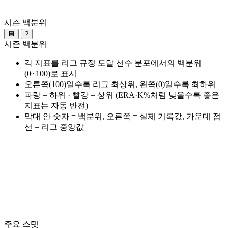
시즌 백분위
💾
?
시즌 백분위
각 지표를 리그 규정 도달 선수 분포에서의 백분위
(0~100)로 표시
오른쪽(100)일수록 리그 최상위, 왼쪽(0)일수록 최하위
파랑 = 하위 · 빨강 = 상위 (ERA·K%처럼 낮을수록 좋은
지표는 자동 반전)
막대 안 숫자 = 백분위, 오른쪽 = 실제 기록값, 가운데 점
선 = 리그 중앙값
주요 스탯