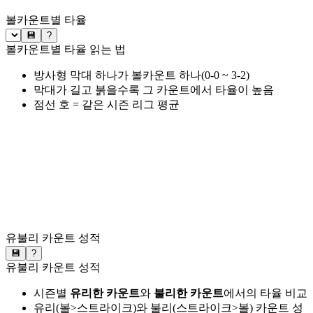
볼카운트별 타율
💾
?
볼카운트별 타율 읽는 법
방사형 막대 하나가 볼카운트 하나(0-0 ~ 3-2)
막대가 길고 붉을수록 그 카운트에서 타율이 높음
점선 호 = 같은 시즌 리그 평균
유불리 카운트 성적
💾
?
유불리 카운트 성적
시즌별
유리한 카운트
와
불리한 카운트
에서의 타율 비교
유리(볼>스트라이크)와 불리(스트라이크>볼) 카운트 성