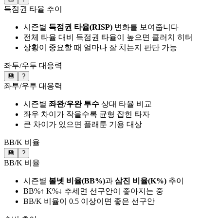
득점권 타율 추이
시즌별
득점권 타율(RISP)
변화를 보여줍니다
전체 타율 대비 득점권 타율이 높으면 클러치 히터
상황이 중요할 때 얼마나 잘 치는지 판단 가능
좌투/우투 대응력
💾
?
좌투/우투 대응력
시즌별
좌완/우완 투수
상대 타율 비교
좌우 차이가 작을수록 균형 잡힌 타자
큰 차이가 있으면 플래툰 기용 대상
BB/K 비율
💾
?
BB/K 비율
시즌별
볼넷 비율(BB%)
과
삼진 비율(K%)
추이
BB%↑ K%↓ 추세면 선구안이 좋아지는 중
BB/K 비율이 0.5 이상이면 좋은 선구안