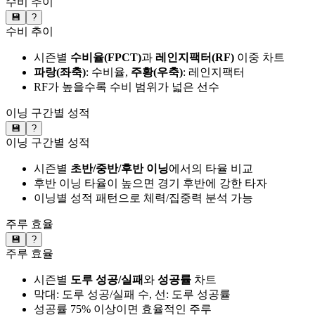
수비 추이
💾
?
수비 추이
시즌별
수비율(FPCT)
과
레인지팩터(RF)
이중 차트
파랑(좌축)
: 수비율,
주황(우축)
: 레인지팩터
RF가 높을수록 수비 범위가 넓은 선수
이닝 구간별 성적
💾
?
이닝 구간별 성적
시즌별
초반/중반/후반 이닝
에서의 타율 비교
후반 이닝 타율이 높으면 경기 후반에 강한 타자
이닝별 성적 패턴으로 체력/집중력 분석 가능
주루 효율
💾
?
주루 효율
시즌별
도루 성공/실패
와
성공률
차트
막대: 도루 성공/실패 수, 선: 도루 성공률
성공률 75% 이상이면 효율적인 주루