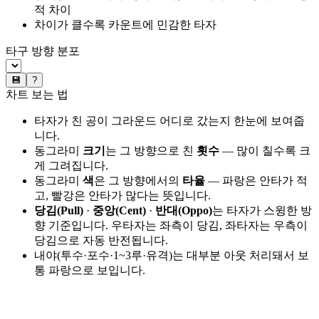
적 차이
차이가 클수록 카운트에 민감한 타자
타구 방향 분포
💾
?
차트 보는 법
타자가 친 공이 그라운드 어디로 갔는지 한눈에 보여줍
니다.
동그라미
크기
는 그 방향으로 친
횟수
— 많이 칠수록 크
게 그려집니다.
동그라미
색
은 그 방향에서의
타율
— 파랑은 안타가 적
고, 빨강은 안타가 많다는 뜻입니다.
당김(Pull)
·
중앙(Cent)
·
반대(Oppo)
는 타자가 스윙한 방
향 기준입니다. 우타자는 좌측이 당김, 좌타자는 우측이
당김으로 자동 반전됩니다.
내야(투수·포수·1~3루·유격)는 대부분 아웃 처리돼서 보
통 파랑으로 보입니다.