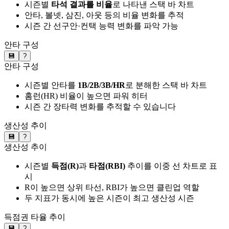
시즌별
타석 결과를 비율
로 나타낸 스택 바 차트
안타, 볼넷, 삼진, 아웃 등의 비율 변화를 추적
시즌 간 선구안·컨택 능력 변화를 파악 가능
안타 구성
💾
?
안타 구성
시즌별 안타를
1B/2B/3B/HR
로 분해한 스택 바 차트
홈런(HR) 비율이 높으면 파워 히터
시즌 간 장타력 변화를 추적할 수 있습니다
생산성 추이
💾
?
생산성 추이
시즌별
득점(R)
과
타점(RBI)
추이를 이중 선 차트로 표
시
R이 높으면 상위 타선, RBI가 높으면 클린업 역할
두 지표가 동시에 높은 시즌이 최고 생산성 시즌
득점권 타율 추이
💾
?