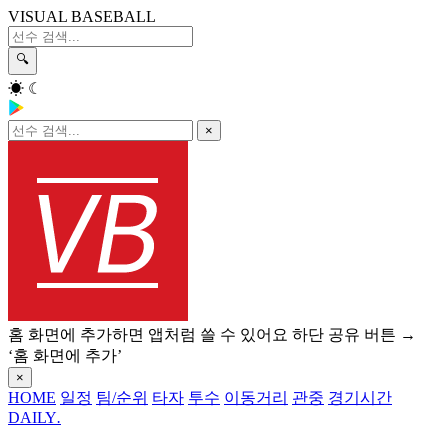
VISUAL BASEBALL
🔍
☀
☾
×
홈 화면에 추가하면 앱처럼 쓸 수 있어요
하단 공유 버튼 →
‘홈 화면에 추가’
×
HOME
일정
팀/순위
타자
투수
이동거리
관중
경기시간
DAILY
.