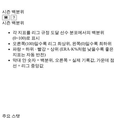
시즌 백분위
💾
?
시즌 백분위
각 지표를 리그 규정 도달 선수 분포에서의 백분위
(0~100)로 표시
오른쪽(100)일수록 리그 최상위, 왼쪽(0)일수록 최하위
파랑 = 하위 · 빨강 = 상위 (ERA·K%처럼 낮을수록 좋은
지표는 자동 반전)
막대 안 숫자 = 백분위, 오른쪽 = 실제 기록값, 가운데 점
선 = 리그 중앙값
주요 스탯