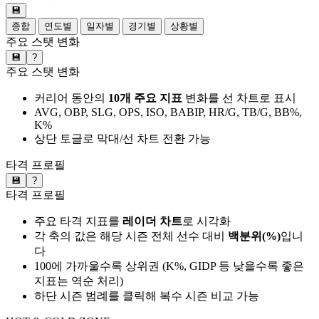
💾
종합
연도별
일자별
경기별
상황별
주요 스탯 변화
💾
?
주요 스탯 변화
커리어 동안의
10개 주요 지표
변화를 선 차트로 표시
AVG, OBP, SLG, OPS, ISO, BABIP, HR/G, TB/G, BB%,
K%
상단 토글로 막대/선 차트 전환 가능
타격 프로필
💾
?
타격 프로필
주요 타격 지표를
레이더 차트
로 시각화
각 축의 값은 해당 시즌 전체 선수 대비
백분위(%)
입니
다
100에 가까울수록 상위권 (K%, GIDP 등 낮을수록 좋은
지표는 역순 처리)
하단 시즌 범례를 클릭해 복수 시즌 비교 가능