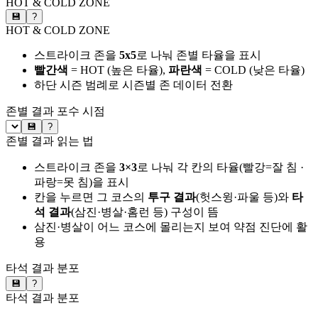
HOT & COLD ZONE
💾
?
HOT & COLD ZONE
스트라이크 존을
5x5
로 나눠 존별 타율을 표시
빨간색
= HOT (높은 타율),
파란색
= COLD (낮은 타율)
하단 시즌 범례로 시즌별 존 데이터 전환
존별 결과
포수 시점
💾
?
존별 결과 읽는 법
스트라이크 존을
3×3
로 나눠 각 칸의 타율(빨강=잘 침 ·
파랑=못 침)을 표시
칸을 누르면 그 코스의
투구 결과
(헛스윙·파울 등)와
타
석 결과
(삼진·병살·홈런 등) 구성이 뜸
삼진·병살이 어느 코스에 몰리는지 보여 약점 진단에 활
용
타석 결과 분포
💾
?
타석 결과 분포