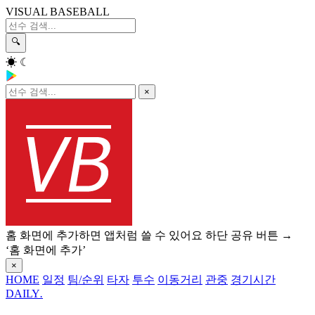
VISUAL BASEBALL
🔍
☀
☾
×
홈 화면에 추가하면 앱처럼 쓸 수 있어요
하단 공유 버튼 →
‘홈 화면에 추가’
×
HOME
일정
팀/순위
타자
투수
이동거리
관중
경기시간
DAILY
.