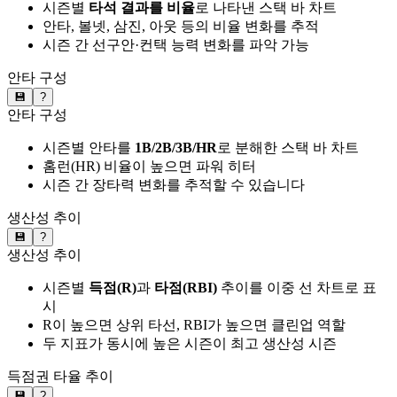
시즌별
타석 결과를 비율
로 나타낸 스택 바 차트
안타, 볼넷, 삼진, 아웃 등의 비율 변화를 추적
시즌 간 선구안·컨택 능력 변화를 파악 가능
안타 구성
💾
?
안타 구성
시즌별 안타를
1B/2B/3B/HR
로 분해한 스택 바 차트
홈런(HR) 비율이 높으면 파워 히터
시즌 간 장타력 변화를 추적할 수 있습니다
생산성 추이
💾
?
생산성 추이
시즌별
득점(R)
과
타점(RBI)
추이를 이중 선 차트로 표
시
R이 높으면 상위 타선, RBI가 높으면 클린업 역할
두 지표가 동시에 높은 시즌이 최고 생산성 시즌
득점권 타율 추이
💾
?