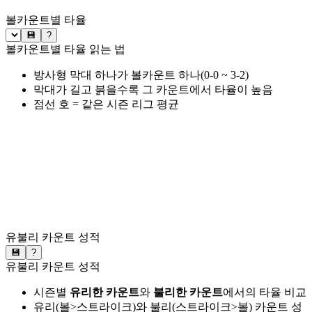
볼카운트별 타율
💾
?
볼카운트별 타율 읽는 법
방사형 막대 하나가 볼카운트 하나(0-0 ~ 3-2)
막대가 길고 붉을수록 그 카운트에서 타율이 높음
점선 호 = 같은 시즌 리그 평균
유불리 카운트 성적
💾
?
유불리 카운트 성적
시즌별
유리한 카운트
와
불리한 카운트
에서의 타율 비교
유리(볼>스트라이크)와 불리(스트라이크>볼) 카운트 성