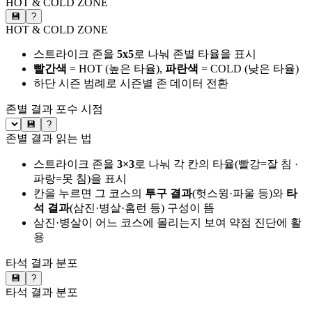
HOT & COLD ZONE
💾
?
HOT & COLD ZONE
스트라이크 존을
5x5
로 나눠 존별 타율을 표시
빨간색
= HOT (높은 타율),
파란색
= COLD (낮은 타율)
하단 시즌 범례로 시즌별 존 데이터 전환
존별 결과
포수 시점
💾
?
존별 결과 읽는 법
스트라이크 존을
3×3
로 나눠 각 칸의 타율(빨강=잘 침 ·
파랑=못 침)을 표시
칸을 누르면 그 코스의
투구 결과
(헛스윙·파울 등)와
타
석 결과
(삼진·병살·홈런 등) 구성이 뜸
삼진·병살이 어느 코스에 몰리는지 보여 약점 진단에 활
용
타석 결과 분포
💾
?
타석 결과 분포