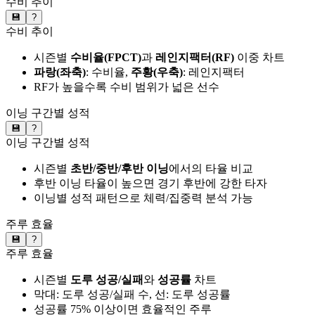
수비 추이
💾
?
수비 추이
시즌별
수비율(FPCT)
과
레인지팩터(RF)
이중 차트
파랑(좌축)
: 수비율,
주황(우축)
: 레인지팩터
RF가 높을수록 수비 범위가 넓은 선수
이닝 구간별 성적
💾
?
이닝 구간별 성적
시즌별
초반/중반/후반 이닝
에서의 타율 비교
후반 이닝 타율이 높으면 경기 후반에 강한 타자
이닝별 성적 패턴으로 체력/집중력 분석 가능
주루 효율
💾
?
주루 효율
시즌별
도루 성공/실패
와
성공률
차트
막대: 도루 성공/실패 수, 선: 도루 성공률
성공률 75% 이상이면 효율적인 주루