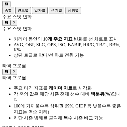
💾
종합
연도별
일자별
경기별
상황별
주요 스탯 변화
💾
?
주요 스탯 변화
커리어 동안의
10개 주요 지표
변화를 선 차트로 표시
AVG, OBP, SLG, OPS, ISO, BABIP, HR/G, TB/G, BB%,
K%
상단 토글로 막대/선 차트 전환 가능
타격 프로필
💾
?
타격 프로필
주요 타격 지표를
레이더 차트
로 시각화
각 축의 값은 해당 시즌 전체 선수 대비
백분위(%)
입니
다
100에 가까울수록 상위권 (K%, GIDP 등 낮을수록 좋은
지표는 역순 처리)
하단 시즌 범례를 클릭해 복수 시즌 비교 가능