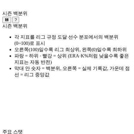
시즌 백분위
💾
?
시즌 백분위
각 지표를 리그 규정 도달 선수 분포에서의 백분위
(0~100)로 표시
오른쪽(100)일수록 리그 최상위, 왼쪽(0)일수록 최하위
파랑 = 하위 · 빨강 = 상위 (ERA·K%처럼 낮을수록 좋은
지표는 자동 반전)
막대 안 숫자 = 백분위, 오른쪽 = 실제 기록값, 가운데 점
선 = 리그 중앙값
주요 스탯