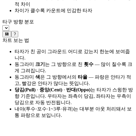
적 차이
차이가 클수록 카운트에 민감한 타자
타구 방향 분포
💾
?
차트 보는 법
타자가 친 공이 그라운드 어디로 갔는지 한눈에 보여줍
니다.
동그라미
크기
는 그 방향으로 친
횟수
— 많이 칠수록 크
게 그려집니다.
동그라미
색
은 그 방향에서의
타율
— 파랑은 안타가 적
고, 빨강은 안타가 많다는 뜻입니다.
당김(Pull)
·
중앙(Cent)
·
반대(Oppo)
는 타자가 스윙한 방
향 기준입니다. 우타자는 좌측이 당김, 좌타자는 우측이
당김으로 자동 반전됩니다.
내야(투수·포수·1~3루·유격)는 대부분 아웃 처리돼서 보
통 파랑으로 보입니다.