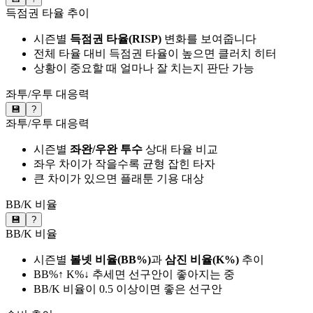
득점권 타율 추이
시즌별
득점권 타율(RISP)
변화를 보여줍니다
전체 타율 대비 득점권 타율이 높으면 클러치 히터
상황이 중요할 때 얼마나 잘 치는지 판단 가능
좌투/우투 대응력
💾
?
좌투/우투 대응력
시즌별
좌완/우완 투수
상대 타율 비교
좌우 차이가 작을수록 균형 잡힌 타자
큰 차이가 있으면 플래툰 기용 대상
BB/K 비율
💾
?
BB/K 비율
시즌별
볼넷 비율(BB%)
과
삼진 비율(K%)
추이
BB%↑ K%↓ 추세면 선구안이 좋아지는 중
BB/K 비율이 0.5 이상이면 좋은 선구안