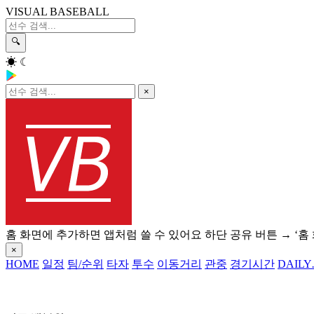
VISUAL BASEBALL
🔍
☀
☾
×
홈 화면에 추가하면 앱처럼 쓸 수 있어요
하단 공유 버튼 → ‘홈
×
HOME
일정
팀/순위
타자
투수
이동거리
관중
경기시간
DAILY