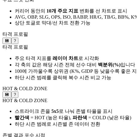
커리어 동안의
10개 주요 지표
변화를 선 차트로 표시
AVG, OBP, SLG, OPS, ISO, BABIP, HR/G, TB/G, BB%, K
상단 토글로 막대/선 차트 전환 가능
타격 프로필
💾
?
타격 프로필
주요 타격 지표를
레이더 차트
로 시각화
각 축의 값은 해당 시즌 전체 선수 대비
백분위(%)
입니다
100에 가까울수록 상위권 (K%, GIDP 등 낮을수록 좋은 
하단 시즌 범례를 클릭해 복수 시즌 비교 가능
HOT & COLD ZONE
💾
?
HOT & COLD ZONE
스트라이크 존을
5x5
로 나눠 존별 타율을 표시
빨간색
= HOT (높은 타율),
파란색
= COLD (낮은 타율)
하단 시즌 범례로 시즌별 존 데이터 전환
존별 결과
포수 시점