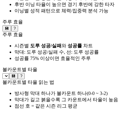
후반 이닝 타율이 높으면 경기 후반에 강한 타자
이닝별 성적 패턴으로 체력/집중력 분석 가능
주루 효율
💾
?
주루 효율
시즌별
도루 성공/실패
와
성공률
차트
막대: 도루 성공/실패 수, 선: 도루 성공률
성공률 75% 이상이면 효율적인 주루
볼카운트별 타율
💾
?
볼카운트별 타율 읽는 법
방사형 막대 하나가 볼카운트 하나(0-0 ~ 3-2)
막대가 길고 붉을수록 그 카운트에서 타율이 높음
점선 호 = 같은 시즌 리그 평균