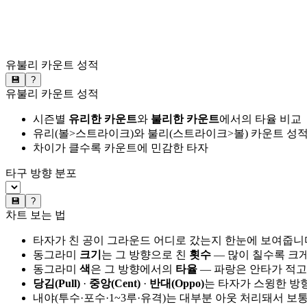
유불리 카운트 성적
💾
?
유불리 카운트 성적
시즌별
유리한 카운트
와
불리한 카운트
에서의 타율 비교
유리(볼>스트라이크)와 불리(스트라이크>볼) 카운트 성적
차이가 클수록 카운트에 민감한 타자
타구 방향 분포
💾
?
차트 보는 법
타자가 친 공이 그라운드 어디로 갔는지 한눈에 보여줍니
동그라미
크기
는 그 방향으로 친
횟수
— 많이 칠수록 크
동그라미
색
은 그 방향에서의
타율
— 파랑은 안타가 적고
당김(Pull)
·
중앙(Cent)
·
반대(Oppo)
는 타자가 스윙한 방
내야(투수·포수·1~3루·유격)는 대부분 아웃 처리돼서 보