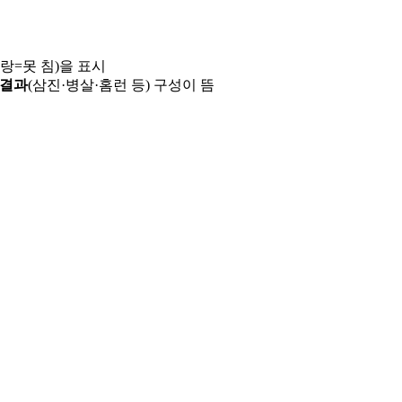
파랑=못 침)을 표시
 결과
(삼진·병살·홈런 등) 구성이 뜸
용