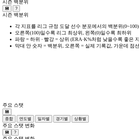
시즌 백분위
💾
?
시즌 백분위
각 지표를 리그 규정 도달 선수 분포에서의 백분위(0~100
오른쪽(100)일수록 리그 최상위, 왼쪽(0)일수록 최하위
파랑 = 하위 · 빨강 = 상위 (ERA·K%처럼 낮을수록 좋은
막대 안 숫자 = 백분위, 오른쪽 = 실제 기록값, 가운데 점
주요 스탯
💾
종합
연도별
일자별
경기별
상황별
주요 스탯 변화
💾
?
주요 스탯 변화