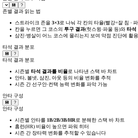
💾
?
존별 결과 읽는 법
스트라이크 존을
3×3
로 나눠 각 칸의 타율(빨강=잘 침 · 
칸을 누르면 그 코스의
투구 결과
(헛스윙·파울 등)와
타석
삼진·병살이 어느 코스에 몰리는지 보여 약점 진단에 활
타석 결과 분포
💾
?
타석 결과 분포
시즌별
타석 결과를 비율
로 나타낸 스택 바 차트
안타, 볼넷, 삼진, 아웃 등의 비율 변화를 추적
시즌 간 선구안·컨택 능력 변화를 파악 가능
안타 구성
💾
?
안타 구성
시즌별 안타를
1B/2B/3B/HR
로 분해한 스택 바 차트
홈런(HR) 비율이 높으면 파워 히터
시즌 간 장타력 변화를 추적할 수 있습니다