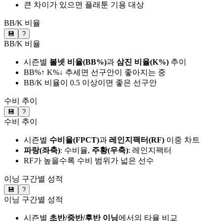
큰 차이가 있으면 플래툰 기용 대상
BB/K 비율
💾
?
BB/K 비율
시즌별
볼넷 비율(BB%)
과
삼진 비율(K%)
추이
BB%↑ K%↓ 추세면 선구안이 좋아지는 중
BB/K 비율이 0.5 이상이면 좋은 선구안
수비 추이
💾
?
수비 추이
시즌별
수비율(FPCT)
과
레인지팩터(RF)
이중 차트
파랑(좌축)
: 수비율,
주황(우축)
: 레인지팩터
RF가 높을수록 수비 범위가 넓은 선수
이닝 구간별 성적
💾
?
이닝 구간별 성적
시즌별
초반/중반/후반 이닝
에서의 타율 비교