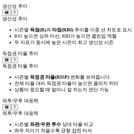
생산성 추이
💾
?
생산성 추이
시즌별
득점(R)
과
타점(RBI)
추이를 이중 선 차트로 표시
R이 높으면 상위 타선, RBI가 높으면 클린업 역할
두 지표가 동시에 높은 시즌이 최고 생산성 시즌
득점권 타율 추이
💾
?
득점권 타율 추이
시즌별
득점권 타율(RISP)
변화를 보여줍니다
전체 타율 대비 득점권 타율이 높으면 클러치 히터
상황이 중요할 때 얼마나 잘 치는지 판단 가능
좌투/우투 대응력
💾
?
좌투/우투 대응력
시즌별
좌완/우완 투수
상대 타율 비교
좌우 차이가 작을수록 균형 잡힌 타자