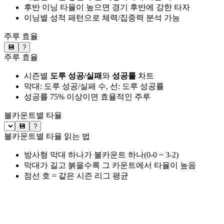
후반 이닝 타율이 높으면 경기 후반에 강한 타자
이닝별 성적 패턴으로 체력/집중력 분석 가능
주루 효율
💾
?
주루 효율
시즌별
도루 성공/실패
와
성공률
차트
막대: 도루 성공/실패 수, 선: 도루 성공률
성공률 75% 이상이면 효율적인 주루
볼카운트별 타율
💾
?
볼카운트별 타율 읽는 법
방사형 막대 하나가 볼카운트 하나(0-0 ~ 3-2)
막대가 길고 붉을수록 그 카운트에서 타율이 높음
점선 호 = 같은 시즌 리그 평균