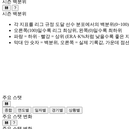
시즌 백분위
💾
?
시즌 백분위
각 지표를 리그 규정 도달 선수 분포에서의 백분위(0~100
오른쪽(100)일수록 리그 최상위, 왼쪽(0)일수록 최하위
파랑 = 하위 · 빨강 = 상위 (ERA·K%처럼 낮을수록 좋은
막대 안 숫자 = 백분위, 오른쪽 = 실제 기록값, 가운데 점
주요 스탯
💾
종합
연도별
일자별
경기별
상황별
주요 스탯 변화
💾
?
주요 스탯 변화