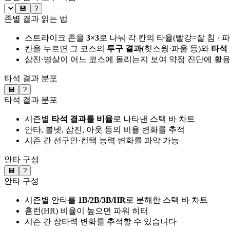
💾
?
존별 결과 읽는 법
스트라이크 존을
3×3
로 나눠 각 칸의 타율(빨강=잘 침 · 
칸을 누르면 그 코스의
투구 결과
(헛스윙·파울 등)와
타석
삼진·병살이 어느 코스에 몰리는지 보여 약점 진단에 활
타석 결과 분포
💾
?
타석 결과 분포
시즌별
타석 결과를 비율
로 나타낸 스택 바 차트
안타, 볼넷, 삼진, 아웃 등의 비율 변화를 추적
시즌 간 선구안·컨택 능력 변화를 파악 가능
안타 구성
💾
?
안타 구성
시즌별 안타를
1B/2B/3B/HR
로 분해한 스택 바 차트
홈런(HR) 비율이 높으면 파워 히터
시즌 간 장타력 변화를 추적할 수 있습니다