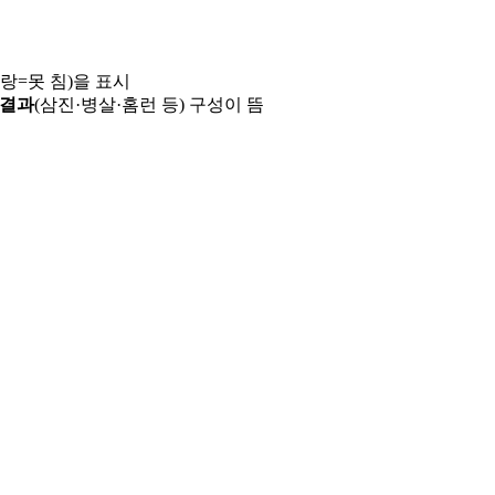
파랑=못 침)을 표시
 결과
(삼진·병살·홈런 등) 구성이 뜸
용