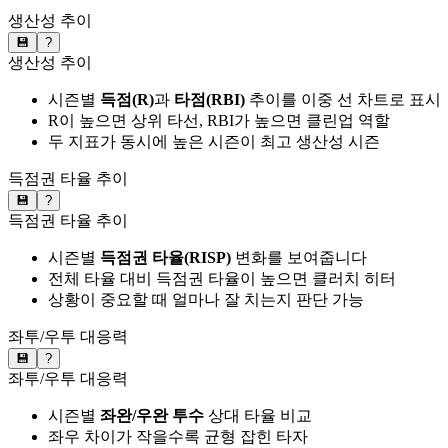
생산성 추이
💾
?
생산성 추이
시즌별
득점(R)
과
타점(RBI)
추이를 이중 선 차트로 표시
R이 높으면 상위 타선, RBI가 높으면 클린업 역할
두 지표가 동시에 높은 시즌이 최고 생산성 시즌
득점권 타율 추이
💾
?
득점권 타율 추이
시즌별
득점권 타율(RISP)
변화를 보여줍니다
전체 타율 대비 득점권 타율이 높으면 클러치 히터
상황이 중요할 때 얼마나 잘 치는지 판단 가능
좌투/우투 대응력
💾
?
좌투/우투 대응력
시즌별
좌완/우완 투수
상대 타율 비교
좌우 차이가 작을수록 균형 잡힌 타자