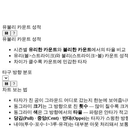
유불리 카운트 성적
💾
?
유불리 카운트 성적
시즌별
유리한 카운트
와
불리한 카운트
에서의 타율 비교
유리(볼>스트라이크)와 불리(스트라이크>볼) 카운트 성적
차이가 클수록 카운트에 민감한 타자
타구 방향 분포
💾
?
차트 보는 법
타자가 친 공이 그라운드 어디로 갔는지 한눈에 보여줍니
동그라미
크기
는 그 방향으로 친
횟수
— 많이 칠수록 크
동그라미
색
은 그 방향에서의
타율
— 파랑은 안타가 적고
당김(Pull)
·
중앙(Cent)
·
반대(Oppo)
는 타자가 스윙한 방
내야(투수·포수·1~3루·유격)는 대부분 아웃 처리돼서 보