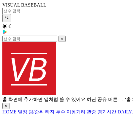
VISUAL BASEBALL
🔍
☀
☾
×
홈 화면에 추가하면 앱처럼 쓸 수 있어요
하단 공유 버튼 → ‘홈
×
HOME
일정
팀/순위
타자
투수
이동거리
관중
경기시간
DAILY