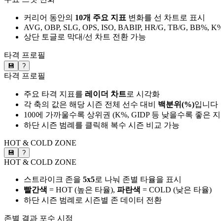
커리어 동안의
10개 주요 지표
변화를 선 차트로 표시
AVG, OBP, SLG, OPS, ISO, BABIP, HR/G, TB/G, BB%, K
상단 토글로 막대/선 차트 전환 가능
타격 프로필
💾
?
타격 프로필
주요 타격 지표를
레이더 차트
로 시각화
각 축의 값은 해당 시즌 전체 선수 대비
백분위(%)
입니다
100에 가까울수록 상위권 (K%, GIDP 등 낮을수록 좋은 
하단 시즌 범례를 클릭해 복수 시즌 비교 가능
HOT & COLD ZONE
💾
?
HOT & COLD ZONE
스트라이크 존을
5x5
로 나눠 존별 타율을 표시
빨간색
= HOT (높은 타율),
파란색
= COLD (낮은 타율)
하단 시즌 범례로 시즌별 존 데이터 전환
존별 결과
포수 시점