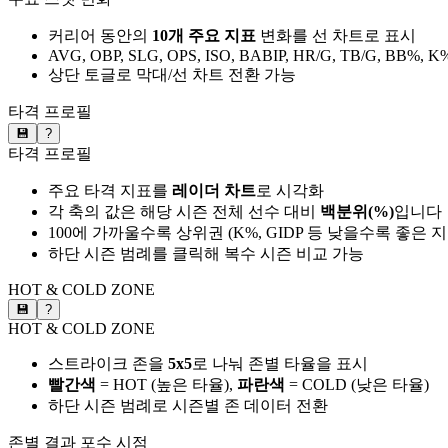
커리어 동안의
10개 주요 지표
변화를 선 차트로 표시
AVG, OBP, SLG, OPS, ISO, BABIP, HR/G, TB/G, BB%, K
상단 토글로 막대/선 차트 전환 가능
타격 프로필
💾
?
타격 프로필
주요 타격 지표를
레이더 차트
로 시각화
각 축의 값은 해당 시즌 전체 선수 대비
백분위(%)
입니다
100에 가까울수록 상위권 (K%, GIDP 등 낮을수록 좋은 
하단 시즌 범례를 클릭해 복수 시즌 비교 가능
HOT & COLD ZONE
💾
?
HOT & COLD ZONE
스트라이크 존을
5x5
로 나눠 존별 타율을 표시
빨간색
= HOT (높은 타율),
파란색
= COLD (낮은 타율)
하단 시즌 범례로 시즌별 존 데이터 전환
존별 결과
포수 시점