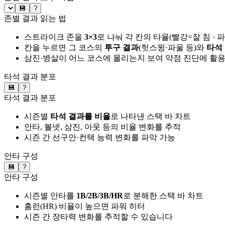
💾
?
존별 결과 읽는 법
스트라이크 존을
3×3
로 나눠 각 칸의 타율(빨강=잘 침 · 
칸을 누르면 그 코스의
투구 결과
(헛스윙·파울 등)와
타석
삼진·병살이 어느 코스에 몰리는지 보여 약점 진단에 활
타석 결과 분포
💾
?
타석 결과 분포
시즌별
타석 결과를 비율
로 나타낸 스택 바 차트
안타, 볼넷, 삼진, 아웃 등의 비율 변화를 추적
시즌 간 선구안·컨택 능력 변화를 파악 가능
안타 구성
💾
?
안타 구성
시즌별 안타를
1B/2B/3B/HR
로 분해한 스택 바 차트
홈런(HR) 비율이 높으면 파워 히터
시즌 간 장타력 변화를 추적할 수 있습니다