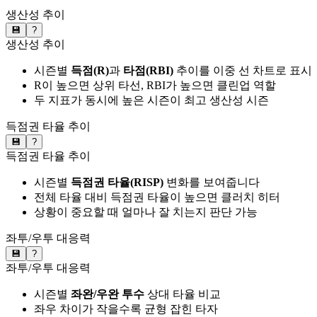
생산성 추이
💾
?
생산성 추이
시즌별
득점(R)
과
타점(RBI)
추이를 이중 선 차트로 표시
R이 높으면 상위 타선, RBI가 높으면 클린업 역할
두 지표가 동시에 높은 시즌이 최고 생산성 시즌
득점권 타율 추이
💾
?
득점권 타율 추이
시즌별
득점권 타율(RISP)
변화를 보여줍니다
전체 타율 대비 득점권 타율이 높으면 클러치 히터
상황이 중요할 때 얼마나 잘 치는지 판단 가능
좌투/우투 대응력
💾
?
좌투/우투 대응력
시즌별
좌완/우완 투수
상대 타율 비교
좌우 차이가 작을수록 균형 잡힌 타자