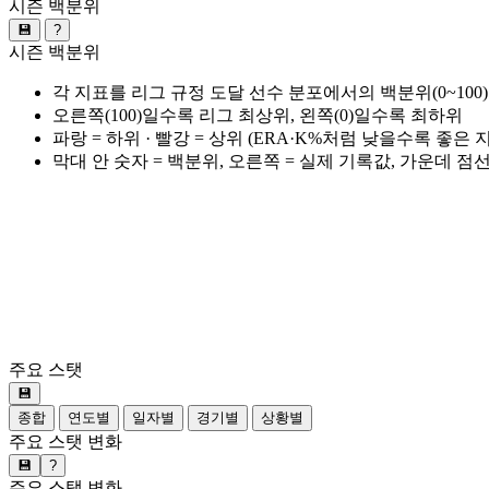
시즌 백분위
💾
?
시즌 백분위
각 지표를 리그 규정 도달 선수 분포에서의 백분위(0~100
오른쪽(100)일수록 리그 최상위, 왼쪽(0)일수록 최하위
파랑 = 하위 · 빨강 = 상위 (ERA·K%처럼 낮을수록 좋은
막대 안 숫자 = 백분위, 오른쪽 = 실제 기록값, 가운데 점
주요 스탯
💾
종합
연도별
일자별
경기별
상황별
주요 스탯 변화
💾
?
주요 스탯 변화