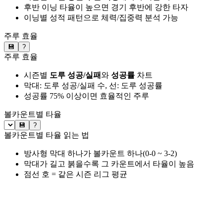
후반 이닝 타율이 높으면 경기 후반에 강한 타자
이닝별 성적 패턴으로 체력/집중력 분석 가능
주루 효율
💾
?
주루 효율
시즌별
도루 성공/실패
와
성공률
차트
막대: 도루 성공/실패 수, 선: 도루 성공률
성공률 75% 이상이면 효율적인 주루
볼카운트별 타율
💾
?
볼카운트별 타율 읽는 법
방사형 막대 하나가 볼카운트 하나(0-0 ~ 3-2)
막대가 길고 붉을수록 그 카운트에서 타율이 높음
점선 호 = 같은 시즌 리그 평균