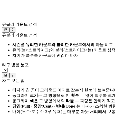
유불리 카운트 성적
💾
?
유불리 카운트 성적
시즌별
유리한 카운트
와
불리한 카운트
에서의 타율 비교
유리(볼>스트라이크)와 불리(스트라이크>볼) 카운트 성적
차이가 클수록 카운트에 민감한 타자
타구 방향 분포
💾
?
차트 보는 법
타자가 친 공이 그라운드 어디로 갔는지 한눈에 보여줍니
동그라미
크기
는 그 방향으로 친
횟수
— 많이 칠수록 크
동그라미
색
은 그 방향에서의
타율
— 파랑은 안타가 적고
당김(Pull)
·
중앙(Cent)
·
반대(Oppo)
는 타자가 스윙한 방
내야(투수·포수·1~3루·유격)는 대부분 아웃 처리돼서 보