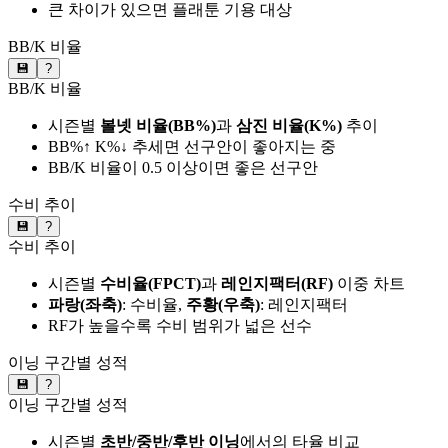
큰 차이가 있으면 플래툰 기용 대상
BB/K 비율
💾
?
BB/K 비율
시즌별
볼넷 비율(BB%)
과
삼진 비율(K%)
추이
BB%↑ K%↓ 추세면 선구안이 좋아지는 중
BB/K 비율이 0.5 이상이면 좋은 선구안
수비 추이
💾
?
수비 추이
시즌별
수비율(FPCT)
과
레인지팩터(RF)
이중 차트
파랑(좌축)
: 수비율,
주황(우축)
: 레인지팩터
RF가 높을수록 수비 범위가 넓은 선수
이닝 구간별 성적
💾
?
이닝 구간별 성적
시즌별
초반/중반/후반 이닝
에서의 타율 비교