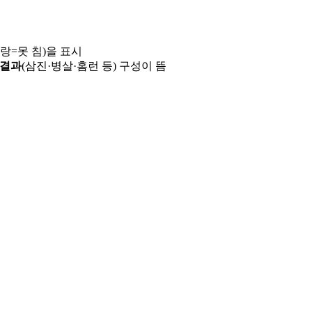
파랑=못 침)을 표시
 결과
(삼진·병살·홈런 등) 구성이 뜸
용