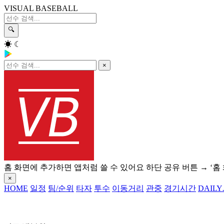
VISUAL BASEBALL
🔍
☀
☾
×
홈 화면에 추가하면 앱처럼 쓸 수 있어요
하단 공유 버튼 → ‘홈
×
HOME
일정
팀/순위
타자
투수
이동거리
관중
경기시간
DAILY