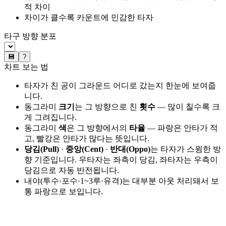
적 차이
차이가 클수록 카운트에 민감한 타자
타구 방향 분포
💾
?
차트 보는 법
타자가 친 공이 그라운드 어디로 갔는지 한눈에 보여줍
니다.
동그라미
크기
는 그 방향으로 친
횟수
— 많이 칠수록 크
게 그려집니다.
동그라미
색
은 그 방향에서의
타율
— 파랑은 안타가 적
고, 빨강은 안타가 많다는 뜻입니다.
당김(Pull)
·
중앙(Cent)
·
반대(Oppo)
는 타자가 스윙한 방
향 기준입니다. 우타자는 좌측이 당김, 좌타자는 우측이
당김으로 자동 반전됩니다.
내야(투수·포수·1~3루·유격)는 대부분 아웃 처리돼서 보
통 파랑으로 보입니다.