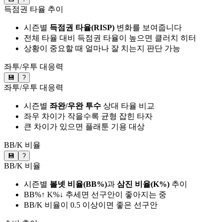
득점권 타율 추이
시즌별
득점권 타율(RISP)
변화를 보여줍니다
전체 타율 대비 득점권 타율이 높으면 클러치 히터
상황이 중요할 때 얼마나 잘 치는지 판단 가능
좌투/우투 대응력
💾
?
좌투/우투 대응력
시즌별
좌완/우완 투수
상대 타율 비교
좌우 차이가 작을수록 균형 잡힌 타자
큰 차이가 있으면 플래툰 기용 대상
BB/K 비율
💾
?
BB/K 비율
시즌별
볼넷 비율(BB%)
과
삼진 비율(K%)
추이
BB%↑ K%↓ 추세면 선구안이 좋아지는 중
BB/K 비율이 0.5 이상이면 좋은 선구안