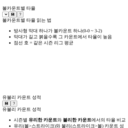
볼카운트별 타율
💾
?
볼카운트별 타율 읽는 법
방사형 막대 하나가 볼카운트 하나(0-0 ~ 3-2)
막대가 길고 붉을수록 그 카운트에서 타율이 높음
점선 호 = 같은 시즌 리그 평균
유불리 카운트 성적
💾
?
유불리 카운트 성적
시즌별
유리한 카운트
와
불리한 카운트
에서의 타율 비교
유리(볼>스트라이크)와 불리(스트라이크>볼) 카운트 성