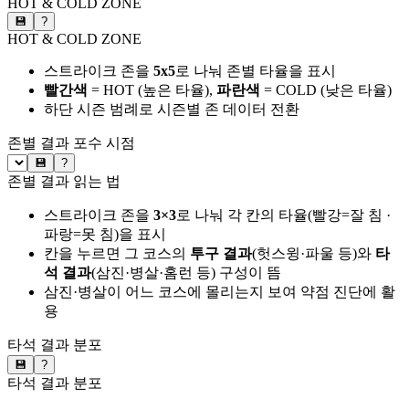
HOT & COLD ZONE
💾
?
HOT & COLD ZONE
스트라이크 존을
5x5
로 나눠 존별 타율을 표시
빨간색
= HOT (높은 타율),
파란색
= COLD (낮은 타율)
하단 시즌 범례로 시즌별 존 데이터 전환
존별 결과
포수 시점
💾
?
존별 결과 읽는 법
스트라이크 존을
3×3
로 나눠 각 칸의 타율(빨강=잘 침 ·
파랑=못 침)을 표시
칸을 누르면 그 코스의
투구 결과
(헛스윙·파울 등)와
타
석 결과
(삼진·병살·홈런 등) 구성이 뜸
삼진·병살이 어느 코스에 몰리는지 보여 약점 진단에 활
용
타석 결과 분포
💾
?
타석 결과 분포