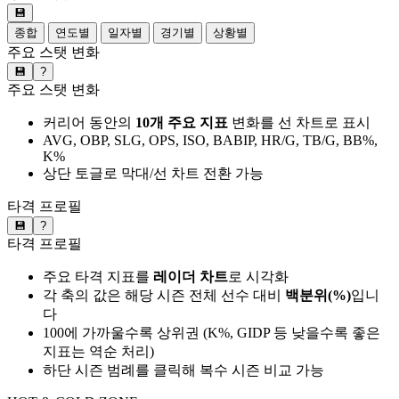
💾
종합
연도별
일자별
경기별
상황별
주요 스탯 변화
💾
?
주요 스탯 변화
커리어 동안의
10개 주요 지표
변화를 선 차트로 표시
AVG, OBP, SLG, OPS, ISO, BABIP, HR/G, TB/G, BB%,
K%
상단 토글로 막대/선 차트 전환 가능
타격 프로필
💾
?
타격 프로필
주요 타격 지표를
레이더 차트
로 시각화
각 축의 값은 해당 시즌 전체 선수 대비
백분위(%)
입니
다
100에 가까울수록 상위권 (K%, GIDP 등 낮을수록 좋은
지표는 역순 처리)
하단 시즌 범례를 클릭해 복수 시즌 비교 가능