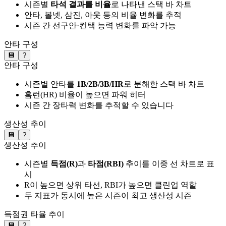
시즌별
타석 결과를 비율
로 나타낸 스택 바 차트
안타, 볼넷, 삼진, 아웃 등의 비율 변화를 추적
시즌 간 선구안·컨택 능력 변화를 파악 가능
안타 구성
💾
?
안타 구성
시즌별 안타를
1B/2B/3B/HR
로 분해한 스택 바 차트
홈런(HR) 비율이 높으면 파워 히터
시즌 간 장타력 변화를 추적할 수 있습니다
생산성 추이
💾
?
생산성 추이
시즌별
득점(R)
과
타점(RBI)
추이를 이중 선 차트로 표
시
R이 높으면 상위 타선, RBI가 높으면 클린업 역할
두 지표가 동시에 높은 시즌이 최고 생산성 시즌
득점권 타율 추이
💾
?