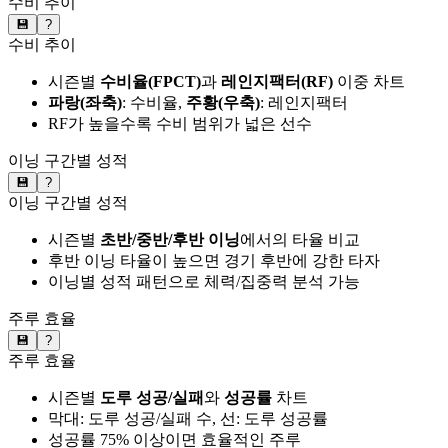
수비 추이
💾
?
수비 추이
시즌별
수비율(FPCT)
과
레인지팩터(RF)
이중 차트
파랑(좌축)
: 수비율,
주황(우축)
: 레인지팩터
RF가 높을수록 수비 범위가 넓은 선수
이닝 구간별 성적
💾
?
이닝 구간별 성적
시즌별
초반/중반/후반 이닝
에서의 타율 비교
후반 이닝 타율이 높으면 경기 후반에 강한 타자
이닝별 성적 패턴으로 체력/집중력 분석 가능
주루 효율
💾
?
주루 효율
시즌별
도루 성공/실패
와
성공률
차트
막대: 도루 성공/실패 수, 선: 도루 성공률
성공률 75% 이상이면 효율적인 주루