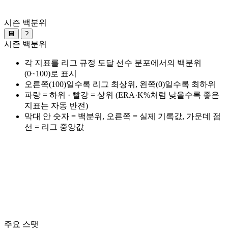
시즌 백분위
💾
?
시즌 백분위
각 지표를 리그 규정 도달 선수 분포에서의 백분위
(0~100)로 표시
오른쪽(100)일수록 리그 최상위, 왼쪽(0)일수록 최하위
파랑 = 하위 · 빨강 = 상위 (ERA·K%처럼 낮을수록 좋은
지표는 자동 반전)
막대 안 숫자 = 백분위, 오른쪽 = 실제 기록값, 가운데 점
선 = 리그 중앙값
주요 스탯