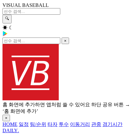
VISUAL BASEBALL
🔍
☀
☾
×
홈 화면에 추가하면 앱처럼 쓸 수 있어요
하단 공유 버튼 →
‘홈 화면에 추가’
×
HOME
일정
팀/순위
타자
투수
이동거리
관중
경기시간
DAILY
.