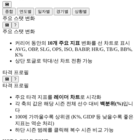
💾
종합
연도별
일자별
경기별
상황별
주요 스탯 변화
💾
?
주요 스탯 변화
커리어 동안의
10개 주요 지표
변화를 선 차트로 표시
AVG, OBP, SLG, OPS, ISO, BABIP, HR/G, TB/G, BB%,
K%
상단 토글로 막대/선 차트 전환 가능
타격 프로필
💾
?
타격 프로필
주요 타격 지표를
레이더 차트
로 시각화
각 축의 값은 해당 시즌 전체 선수 대비
백분위(%)
입니
다
100에 가까울수록 상위권 (K%, GIDP 등 낮을수록 좋은
지표는 역순 처리)
하단 시즌 범례를 클릭해 복수 시즌 비교 가능