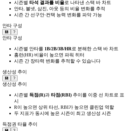
시즌별
타석 결과를 비율
로 나타낸 스택 바 차트
안타, 볼넷, 삼진, 아웃 등의 비율 변화를 추적
시즌 간 선구안·컨택 능력 변화를 파악 가능
안타 구성
💾
?
안타 구성
시즌별 안타를
1B/2B/3B/HR
로 분해한 스택 바 차트
홈런(HR) 비율이 높으면 파워 히터
시즌 간 장타력 변화를 추적할 수 있습니다
생산성 추이
💾
?
생산성 추이
시즌별
득점(R)
과
타점(RBI)
추이를 이중 선 차트로 표
시
R이 높으면 상위 타선, RBI가 높으면 클린업 역할
두 지표가 동시에 높은 시즌이 최고 생산성 시즌
득점권 타율 추이
💾
?