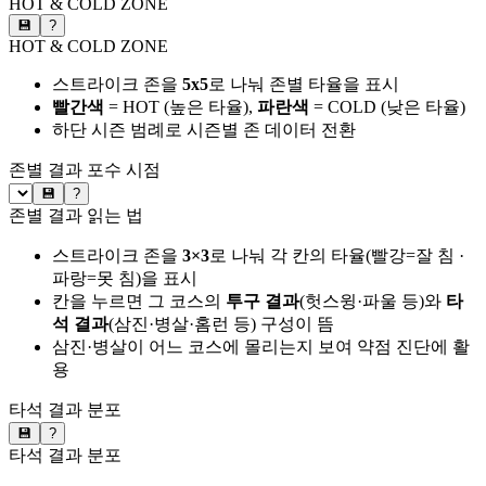
HOT & COLD ZONE
💾
?
HOT & COLD ZONE
스트라이크 존을
5x5
로 나눠 존별 타율을 표시
빨간색
= HOT (높은 타율),
파란색
= COLD (낮은 타율)
하단 시즌 범례로 시즌별 존 데이터 전환
존별 결과
포수 시점
💾
?
존별 결과 읽는 법
스트라이크 존을
3×3
로 나눠 각 칸의 타율(빨강=잘 침 ·
파랑=못 침)을 표시
칸을 누르면 그 코스의
투구 결과
(헛스윙·파울 등)와
타
석 결과
(삼진·병살·홈런 등) 구성이 뜸
삼진·병살이 어느 코스에 몰리는지 보여 약점 진단에 활
용
타석 결과 분포
💾
?
타석 결과 분포