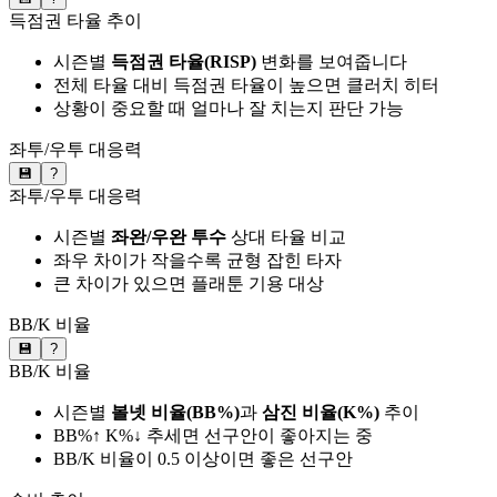
득점권 타율 추이
시즌별
득점권 타율(RISP)
변화를 보여줍니다
전체 타율 대비 득점권 타율이 높으면 클러치 히터
상황이 중요할 때 얼마나 잘 치는지 판단 가능
좌투/우투 대응력
💾
?
좌투/우투 대응력
시즌별
좌완/우완 투수
상대 타율 비교
좌우 차이가 작을수록 균형 잡힌 타자
큰 차이가 있으면 플래툰 기용 대상
BB/K 비율
💾
?
BB/K 비율
시즌별
볼넷 비율(BB%)
과
삼진 비율(K%)
추이
BB%↑ K%↓ 추세면 선구안이 좋아지는 중
BB/K 비율이 0.5 이상이면 좋은 선구안