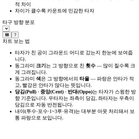
적 차이
차이가 클수록 카운트에 민감한 타자
타구 방향 분포
💾
?
차트 보는 법
타자가 친 공이 그라운드 어디로 갔는지 한눈에 보여줍
니다.
동그라미
크기
는 그 방향으로 친
횟수
— 많이 칠수록 크
게 그려집니다.
동그라미
색
은 그 방향에서의
타율
— 파랑은 안타가 적
고, 빨강은 안타가 많다는 뜻입니다.
당김(Pull)
·
중앙(Cent)
·
반대(Oppo)
는 타자가 스윙한 방
향 기준입니다. 우타자는 좌측이 당김, 좌타자는 우측이
당김으로 자동 반전됩니다.
내야(투수·포수·1~3루·유격)는 대부분 아웃 처리돼서 보
통 파랑으로 보입니다.