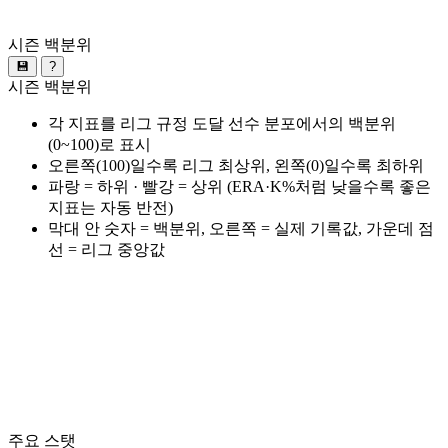
시즌 백분위
💾
?
시즌 백분위
각 지표를 리그 규정 도달 선수 분포에서의 백분위
(0~100)로 표시
오른쪽(100)일수록 리그 최상위, 왼쪽(0)일수록 최하위
파랑 = 하위 · 빨강 = 상위 (ERA·K%처럼 낮을수록 좋은
지표는 자동 반전)
막대 안 숫자 = 백분위, 오른쪽 = 실제 기록값, 가운데 점
선 = 리그 중앙값
주요 스탯