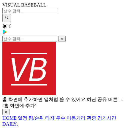
VISUAL BASEBALL
🔍
☀
☾
×
홈 화면에 추가하면 앱처럼 쓸 수 있어요
하단 공유 버튼 →
‘홈 화면에 추가’
×
HOME
일정
팀/순위
타자
투수
이동거리
관중
경기시간
DAILY
.