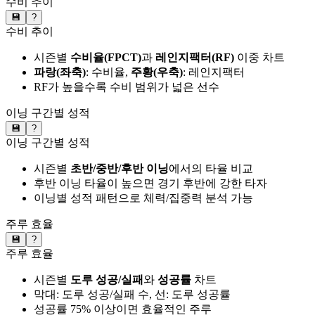
수비 추이
💾
?
수비 추이
시즌별
수비율(FPCT)
과
레인지팩터(RF)
이중 차트
파랑(좌축)
: 수비율,
주황(우축)
: 레인지팩터
RF가 높을수록 수비 범위가 넓은 선수
이닝 구간별 성적
💾
?
이닝 구간별 성적
시즌별
초반/중반/후반 이닝
에서의 타율 비교
후반 이닝 타율이 높으면 경기 후반에 강한 타자
이닝별 성적 패턴으로 체력/집중력 분석 가능
주루 효율
💾
?
주루 효율
시즌별
도루 성공/실패
와
성공률
차트
막대: 도루 성공/실패 수, 선: 도루 성공률
성공률 75% 이상이면 효율적인 주루