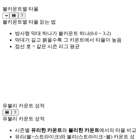
볼카운트별 타율
💾
?
볼카운트별 타율 읽는 법
방사형 막대 하나가 볼카운트 하나(0-0 ~ 3-2)
막대가 길고 붉을수록 그 카운트에서 타율이 높음
점선 호 = 같은 시즌 리그 평균
유불리 카운트 성적
💾
?
유불리 카운트 성적
시즌별
유리한 카운트
와
불리한 카운트
에서의 타율 비교
유리(볼>스트라이크)와 불리(스트라이크>볼) 카운트 성