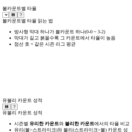
볼카운트별 타율
💾
?
볼카운트별 타율 읽는 법
방사형 막대 하나가 볼카운트 하나(0-0 ~ 3-2)
막대가 길고 붉을수록 그 카운트에서 타율이 높음
점선 호 = 같은 시즌 리그 평균
유불리 카운트 성적
💾
?
유불리 카운트 성적
시즌별
유리한 카운트
와
불리한 카운트
에서의 타율 비교
유리(볼>스트라이크)와 불리(스트라이크>볼) 카운트 성