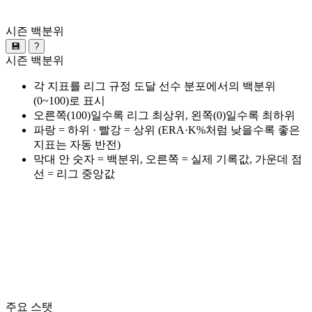
시즌 백분위
💾
?
시즌 백분위
각 지표를 리그 규정 도달 선수 분포에서의 백분위
(0~100)로 표시
오른쪽(100)일수록 리그 최상위, 왼쪽(0)일수록 최하위
파랑 = 하위 · 빨강 = 상위 (ERA·K%처럼 낮을수록 좋은
지표는 자동 반전)
막대 안 숫자 = 백분위, 오른쪽 = 실제 기록값, 가운데 점
선 = 리그 중앙값
주요 스탯