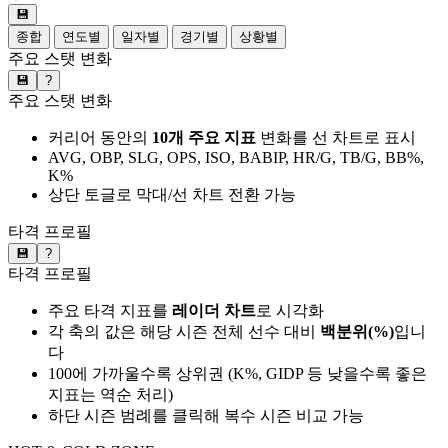
💾
종합
연도별
일자별
경기별
상황별
주요 스탯 변화
💾
?
주요 스탯 변화
커리어 동안의
10개 주요 지표
변화를 선 차트로 표시
AVG, OBP, SLG, OPS, ISO, BABIP, HR/G, TB/G, BB%,
K%
상단 토글로 막대/선 차트 전환 가능
타격 프로필
💾
?
타격 프로필
주요 타격 지표를
레이더 차트
로 시각화
각 축의 값은 해당 시즌 전체 선수 대비
백분위(%)
입니
다
100에 가까울수록 상위권 (K%, GIDP 등 낮을수록 좋은
지표는 역순 처리)
하단 시즌 범례를 클릭해 복수 시즌 비교 가능