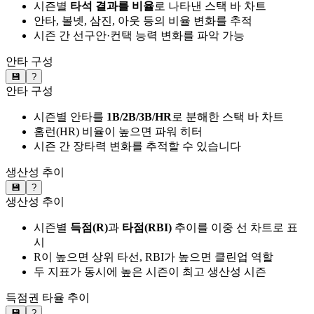
시즌별
타석 결과를 비율
로 나타낸 스택 바 차트
안타, 볼넷, 삼진, 아웃 등의 비율 변화를 추적
시즌 간 선구안·컨택 능력 변화를 파악 가능
안타 구성
💾
?
안타 구성
시즌별 안타를
1B/2B/3B/HR
로 분해한 스택 바 차트
홈런(HR) 비율이 높으면 파워 히터
시즌 간 장타력 변화를 추적할 수 있습니다
생산성 추이
💾
?
생산성 추이
시즌별
득점(R)
과
타점(RBI)
추이를 이중 선 차트로 표
시
R이 높으면 상위 타선, RBI가 높으면 클린업 역할
두 지표가 동시에 높은 시즌이 최고 생산성 시즌
득점권 타율 추이
💾
?