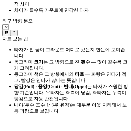
적 차이
차이가 클수록 카운트에 민감한 타자
타구 방향 분포
💾
?
차트 보는 법
타자가 친 공이 그라운드 어디로 갔는지 한눈에 보여줍
니다.
동그라미
크기
는 그 방향으로 친
횟수
— 많이 칠수록 크
게 그려집니다.
동그라미
색
은 그 방향에서의
타율
— 파랑은 안타가 적
고, 빨강은 안타가 많다는 뜻입니다.
당김(Pull)
·
중앙(Cent)
·
반대(Oppo)
는 타자가 스윙한 방
향 기준입니다. 우타자는 좌측이 당김, 좌타자는 우측이
당김으로 자동 반전됩니다.
내야(투수·포수·1~3루·유격)는 대부분 아웃 처리돼서 보
통 파랑으로 보입니다.