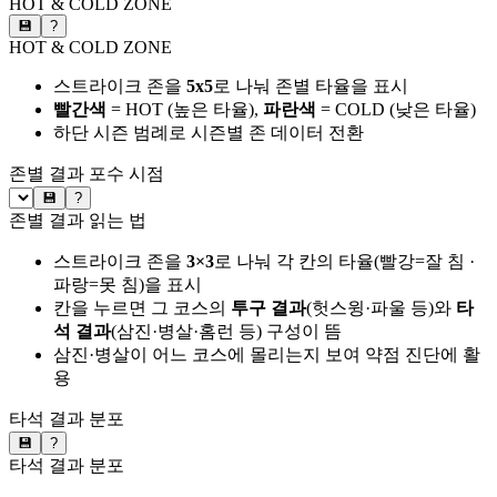
HOT & COLD ZONE
💾
?
HOT & COLD ZONE
스트라이크 존을
5x5
로 나눠 존별 타율을 표시
빨간색
= HOT (높은 타율),
파란색
= COLD (낮은 타율)
하단 시즌 범례로 시즌별 존 데이터 전환
존별 결과
포수 시점
💾
?
존별 결과 읽는 법
스트라이크 존을
3×3
로 나눠 각 칸의 타율(빨강=잘 침 ·
파랑=못 침)을 표시
칸을 누르면 그 코스의
투구 결과
(헛스윙·파울 등)와
타
석 결과
(삼진·병살·홈런 등) 구성이 뜸
삼진·병살이 어느 코스에 몰리는지 보여 약점 진단에 활
용
타석 결과 분포
💾
?
타석 결과 분포