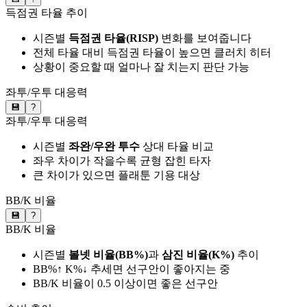
득점권 타율 추이
시즌별
득점권 타율(RISP)
변화를 보여줍니다
전체 타율 대비 득점권 타율이 높으면 클러치 히터
상황이 중요할 때 얼마나 잘 치는지 판단 가능
좌투/우투 대응력
💾
?
좌투/우투 대응력
시즌별
좌완/우완 투수
상대 타율 비교
좌우 차이가 작을수록 균형 잡힌 타자
큰 차이가 있으면 플래툰 기용 대상
BB/K 비율
💾
?
BB/K 비율
시즌별
볼넷 비율(BB%)
과
삼진 비율(K%)
추이
BB%↑ K%↓ 추세면 선구안이 좋아지는 중
BB/K 비율이 0.5 이상이면 좋은 선구안