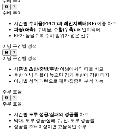
수비 추이
💾
?
수비 추이
시즌별
수비율(FPCT)
과
레인지팩터(RF)
이중 차트
파랑(좌축)
: 수비율,
주황(우축)
: 레인지팩터
RF가 높을수록 수비 범위가 넓은 선수
이닝 구간별 성적
💾
?
이닝 구간별 성적
시즌별
초반/중반/후반 이닝
에서의 타율 비교
후반 이닝 타율이 높으면 경기 후반에 강한 타자
이닝별 성적 패턴으로 체력/집중력 분석 가능
주루 효율
💾
?
주루 효율
시즌별
도루 성공/실패
와
성공률
차트
막대: 도루 성공/실패 수, 선: 도루 성공률
성공률 75% 이상이면 효율적인 주루