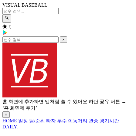
VISUAL BASEBALL
🔍
☀
☾
×
홈 화면에 추가하면 앱처럼 쓸 수 있어요
하단 공유 버튼 →
‘홈 화면에 추가’
×
HOME
일정
팀/순위
타자
투수
이동거리
관중
경기시간
DAILY
.