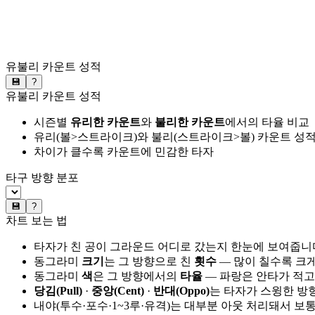
유불리 카운트 성적
💾
?
유불리 카운트 성적
시즌별
유리한 카운트
와
불리한 카운트
에서의 타율 비교
유리(볼>스트라이크)와 불리(스트라이크>볼) 카운트 성적
차이가 클수록 카운트에 민감한 타자
타구 방향 분포
💾
?
차트 보는 법
타자가 친 공이 그라운드 어디로 갔는지 한눈에 보여줍니
동그라미
크기
는 그 방향으로 친
횟수
— 많이 칠수록 크
동그라미
색
은 그 방향에서의
타율
— 파랑은 안타가 적고
당김(Pull)
·
중앙(Cent)
·
반대(Oppo)
는 타자가 스윙한 방
내야(투수·포수·1~3루·유격)는 대부분 아웃 처리돼서 보