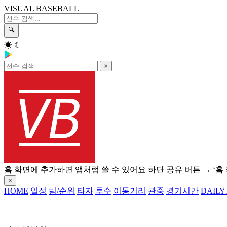
VISUAL BASEBALL
🔍
☀
☾
×
홈 화면에 추가하면 앱처럼 쓸 수 있어요
하단 공유 버튼 → ‘홈
×
HOME
일정
팀/순위
타자
투수
이동거리
관중
경기시간
DAILY