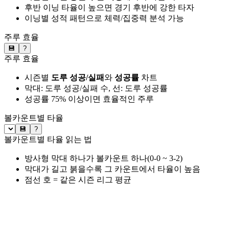
후반 이닝 타율이 높으면 경기 후반에 강한 타자
이닝별 성적 패턴으로 체력/집중력 분석 가능
주루 효율
💾
?
주루 효율
시즌별
도루 성공/실패
와
성공률
차트
막대: 도루 성공/실패 수, 선: 도루 성공률
성공률 75% 이상이면 효율적인 주루
볼카운트별 타율
💾
?
볼카운트별 타율 읽는 법
방사형 막대 하나가 볼카운트 하나(0-0 ~ 3-2)
막대가 길고 붉을수록 그 카운트에서 타율이 높음
점선 호 = 같은 시즌 리그 평균