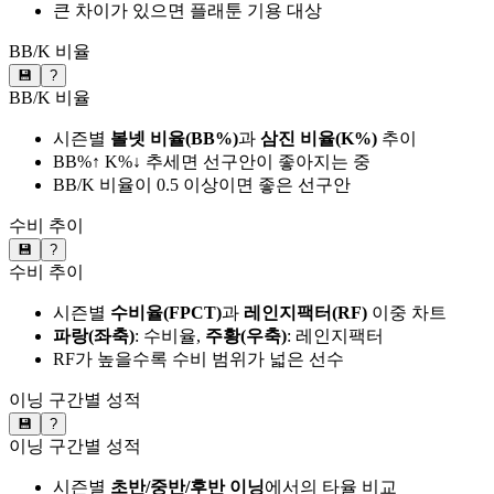
큰 차이가 있으면 플래툰 기용 대상
BB/K 비율
💾
?
BB/K 비율
시즌별
볼넷 비율(BB%)
과
삼진 비율(K%)
추이
BB%↑ K%↓ 추세면 선구안이 좋아지는 중
BB/K 비율이 0.5 이상이면 좋은 선구안
수비 추이
💾
?
수비 추이
시즌별
수비율(FPCT)
과
레인지팩터(RF)
이중 차트
파랑(좌축)
: 수비율,
주황(우축)
: 레인지팩터
RF가 높을수록 수비 범위가 넓은 선수
이닝 구간별 성적
💾
?
이닝 구간별 성적
시즌별
초반/중반/후반 이닝
에서의 타율 비교