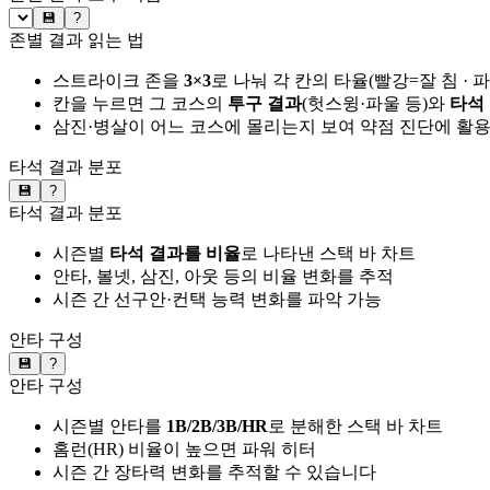
💾
?
존별 결과 읽는 법
스트라이크 존을
3×3
로 나눠 각 칸의 타율(빨강=잘 침 · 
칸을 누르면 그 코스의
투구 결과
(헛스윙·파울 등)와
타석
삼진·병살이 어느 코스에 몰리는지 보여 약점 진단에 활
타석 결과 분포
💾
?
타석 결과 분포
시즌별
타석 결과를 비율
로 나타낸 스택 바 차트
안타, 볼넷, 삼진, 아웃 등의 비율 변화를 추적
시즌 간 선구안·컨택 능력 변화를 파악 가능
안타 구성
💾
?
안타 구성
시즌별 안타를
1B/2B/3B/HR
로 분해한 스택 바 차트
홈런(HR) 비율이 높으면 파워 히터
시즌 간 장타력 변화를 추적할 수 있습니다