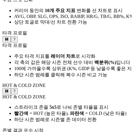
커리어 동안의
10개 주요 지표
변화를 선 차트로 표시
AVG, OBP, SLG, OPS, ISO, BABIP, HR/G, TB/G, BB%, K
상단 토글로 막대/선 차트 전환 가능
타격 프로필
💾
?
타격 프로필
주요 타격 지표를
레이더 차트
로 시각화
각 축의 값은 해당 시즌 전체 선수 대비
백분위(%)
입니다
100에 가까울수록 상위권 (K%, GIDP 등 낮을수록 좋은 
하단 시즌 범례를 클릭해 복수 시즌 비교 가능
HOT & COLD ZONE
💾
?
HOT & COLD ZONE
스트라이크 존을
5x5
로 나눠 존별 타율을 표시
빨간색
= HOT (높은 타율),
파란색
= COLD (낮은 타율)
하단 시즌 범례로 시즌별 존 데이터 전환
존별 결과
포수 시점