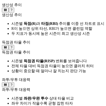
생산성 추이
💾
?
생산성 추이
시즌별
득점(R)
과
타점(RBI)
추이를 이중 선 차트로 표시
R이 높으면 상위 타선, RBI가 높으면 클린업 역할
두 지표가 동시에 높은 시즌이 최고 생산성 시즌
득점권 타율 추이
💾
?
득점권 타율 추이
시즌별
득점권 타율(RISP)
변화를 보여줍니다
전체 타율 대비 득점권 타율이 높으면 클러치 히터
상황이 중요할 때 얼마나 잘 치는지 판단 가능
좌투/우투 대응력
💾
?
좌투/우투 대응력
시즌별
좌완/우완 투수
상대 타율 비교
좌우 차이가 작을수록 균형 잡힌 타자