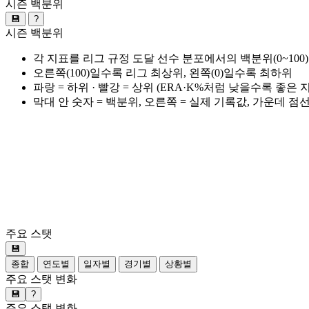
시즌 백분위
💾
?
시즌 백분위
각 지표를 리그 규정 도달 선수 분포에서의 백분위(0~100
오른쪽(100)일수록 리그 최상위, 왼쪽(0)일수록 최하위
파랑 = 하위 · 빨강 = 상위 (ERA·K%처럼 낮을수록 좋은
막대 안 숫자 = 백분위, 오른쪽 = 실제 기록값, 가운데 점
주요 스탯
💾
종합
연도별
일자별
경기별
상황별
주요 스탯 변화
💾
?
주요 스탯 변화