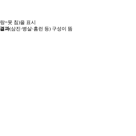
파랑=못 침)을 표시
 결과
(삼진·병살·홈런 등) 구성이 뜸
용