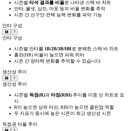
시즌별
타석 결과를 비율
로 나타낸 스택 바 차트
안타, 볼넷, 삼진, 아웃 등의 비율 변화를 추적
시즌 간 선구안·컨택 능력 변화를 파악 가능
안타 구성
💾
?
안타 구성
시즌별 안타를
1B/2B/3B/HR
로 분해한 스택 바 차트
홈런(HR) 비율이 높으면 파워 히터
시즌 간 장타력 변화를 추적할 수 있습니다
생산성 추이
💾
?
생산성 추이
시즌별
득점(R)
과
타점(RBI)
추이를 이중 선 차트로 표
시
R이 높으면 상위 타선, RBI가 높으면 클린업 역할
두 지표가 동시에 높은 시즌이 최고 생산성 시즌
득점권 타율 추이
💾
?