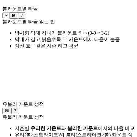
볼카운트별 타율
💾
?
볼카운트별 타율 읽는 법
방사형 막대 하나가 볼카운트 하나(0-0 ~ 3-2)
막대가 길고 붉을수록 그 카운트에서 타율이 높음
점선 호 = 같은 시즌 리그 평균
유불리 카운트 성적
💾
?
유불리 카운트 성적
시즌별
유리한 카운트
와
불리한 카운트
에서의 타율 비교
유리(볼>스트라이크)와 불리(스트라이크>볼) 카운트 성