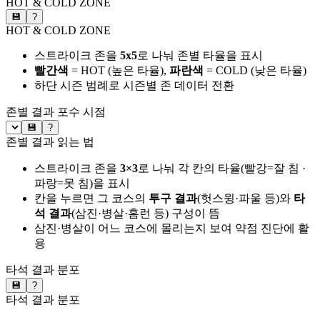
HOT & COLD ZONE
💾
?
HOT & COLD ZONE
스트라이크 존을
5x5
로 나눠 존별 타율을 표시
빨간색
= HOT (높은 타율),
파란색
= COLD (낮은 타율)
하단 시즌 범례로 시즌별 존 데이터 전환
존별 결과
포수 시점
💾
?
존별 결과 읽는 법
스트라이크 존을
3×3
로 나눠 각 칸의 타율(빨강=잘 침 ·
파랑=못 침)을 표시
칸을 누르면 그 코스의
투구 결과
(헛스윙·파울 등)와
타
석 결과
(삼진·병살·홈런 등) 구성이 뜸
삼진·병살이 어느 코스에 몰리는지 보여 약점 진단에 활
용
타석 결과 분포
💾
?
타석 결과 분포