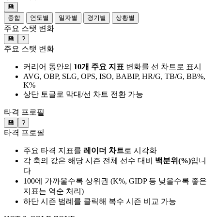
💾
종합
연도별
일자별
경기별
상황별
주요 스탯 변화
💾
?
주요 스탯 변화
커리어 동안의
10개 주요 지표
변화를 선 차트로 표시
AVG, OBP, SLG, OPS, ISO, BABIP, HR/G, TB/G, BB%,
K%
상단 토글로 막대/선 차트 전환 가능
타격 프로필
💾
?
타격 프로필
주요 타격 지표를
레이더 차트
로 시각화
각 축의 값은 해당 시즌 전체 선수 대비
백분위(%)
입니
다
100에 가까울수록 상위권 (K%, GIDP 등 낮을수록 좋은
지표는 역순 처리)
하단 시즌 범례를 클릭해 복수 시즌 비교 가능