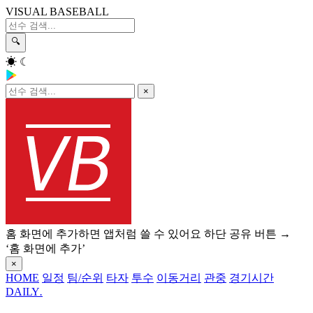
VISUAL BASEBALL
🔍
☀
☾
×
홈 화면에 추가하면 앱처럼 쓸 수 있어요
하단 공유 버튼 →
‘홈 화면에 추가’
×
HOME
일정
팀/순위
타자
투수
이동거리
관중
경기시간
DAILY
.