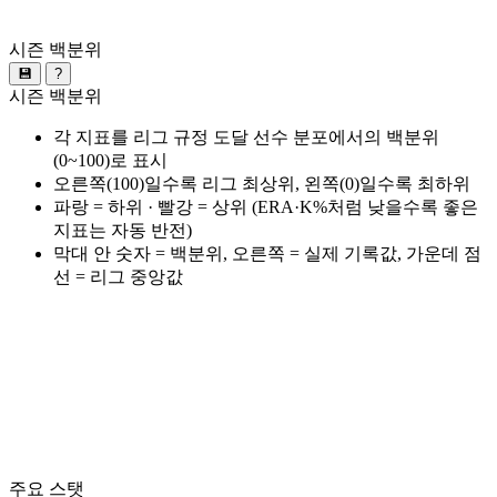
시즌 백분위
💾
?
시즌 백분위
각 지표를 리그 규정 도달 선수 분포에서의 백분위
(0~100)로 표시
오른쪽(100)일수록 리그 최상위, 왼쪽(0)일수록 최하위
파랑 = 하위 · 빨강 = 상위 (ERA·K%처럼 낮을수록 좋은
지표는 자동 반전)
막대 안 숫자 = 백분위, 오른쪽 = 실제 기록값, 가운데 점
선 = 리그 중앙값
주요 스탯