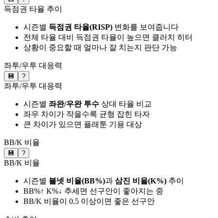
득점권 타율 추이
시즌별
득점권 타율(RISP)
변화를 보여줍니다
전체 타율 대비 득점권 타율이 높으면 클러치 히터
상황이 중요할 때 얼마나 잘 치는지 판단 가능
좌투/우투 대응력
💾
?
좌투/우투 대응력
시즌별
좌완/우완 투수
상대 타율 비교
좌우 차이가 작을수록 균형 잡힌 타자
큰 차이가 있으면 플래툰 기용 대상
BB/K 비율
💾
?
BB/K 비율
시즌별
볼넷 비율(BB%)
과
삼진 비율(K%)
추이
BB%↑ K%↓ 추세면 선구안이 좋아지는 중
BB/K 비율이 0.5 이상이면 좋은 선구안