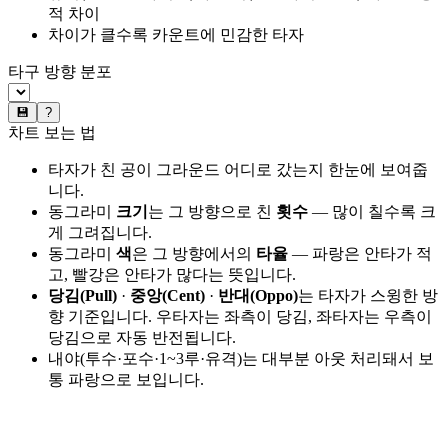
적 차이
차이가 클수록 카운트에 민감한 타자
타구 방향 분포
💾
?
차트 보는 법
타자가 친 공이 그라운드 어디로 갔는지 한눈에 보여줍
니다.
동그라미
크기
는 그 방향으로 친
횟수
— 많이 칠수록 크
게 그려집니다.
동그라미
색
은 그 방향에서의
타율
— 파랑은 안타가 적
고, 빨강은 안타가 많다는 뜻입니다.
당김(Pull)
·
중앙(Cent)
·
반대(Oppo)
는 타자가 스윙한 방
향 기준입니다. 우타자는 좌측이 당김, 좌타자는 우측이
당김으로 자동 반전됩니다.
내야(투수·포수·1~3루·유격)는 대부분 아웃 처리돼서 보
통 파랑으로 보입니다.