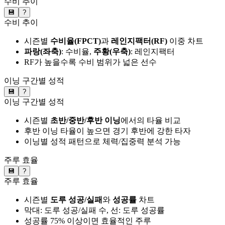
수비 추이
💾
?
수비 추이
시즌별
수비율(FPCT)
과
레인지팩터(RF)
이중 차트
파랑(좌축)
: 수비율,
주황(우축)
: 레인지팩터
RF가 높을수록 수비 범위가 넓은 선수
이닝 구간별 성적
💾
?
이닝 구간별 성적
시즌별
초반/중반/후반 이닝
에서의 타율 비교
후반 이닝 타율이 높으면 경기 후반에 강한 타자
이닝별 성적 패턴으로 체력/집중력 분석 가능
주루 효율
💾
?
주루 효율
시즌별
도루 성공/실패
와
성공률
차트
막대: 도루 성공/실패 수, 선: 도루 성공률
성공률 75% 이상이면 효율적인 주루