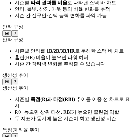
시즌별
타석 결과를 비율
로 나타낸 스택 바 차트
안타, 볼넷, 삼진, 아웃 등의 비율 변화를 추적
시즌 간 선구안·컨택 능력 변화를 파악 가능
안타 구성
💾
?
안타 구성
시즌별 안타를
1B/2B/3B/HR
로 분해한 스택 바 차트
홈런(HR) 비율이 높으면 파워 히터
시즌 간 장타력 변화를 추적할 수 있습니다
생산성 추이
💾
?
생산성 추이
시즌별
득점(R)
과
타점(RBI)
추이를 이중 선 차트로 표
시
R이 높으면 상위 타선, RBI가 높으면 클린업 역할
두 지표가 동시에 높은 시즌이 최고 생산성 시즌
득점권 타율 추이
💾
?