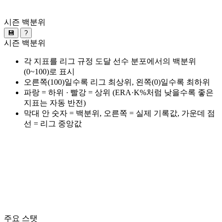
시즌 백분위
💾
?
시즌 백분위
각 지표를 리그 규정 도달 선수 분포에서의 백분위
(0~100)로 표시
오른쪽(100)일수록 리그 최상위, 왼쪽(0)일수록 최하위
파랑 = 하위 · 빨강 = 상위 (ERA·K%처럼 낮을수록 좋은
지표는 자동 반전)
막대 안 숫자 = 백분위, 오른쪽 = 실제 기록값, 가운데 점
선 = 리그 중앙값
주요 스탯