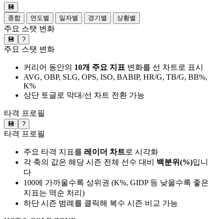
💾
종합
연도별
일자별
경기별
상황별
주요 스탯 변화
💾
?
주요 스탯 변화
커리어 동안의
10개 주요 지표
변화를 선 차트로 표시
AVG, OBP, SLG, OPS, ISO, BABIP, HR/G, TB/G, BB%,
K%
상단 토글로 막대/선 차트 전환 가능
타격 프로필
💾
?
타격 프로필
주요 타격 지표를
레이더 차트
로 시각화
각 축의 값은 해당 시즌 전체 선수 대비
백분위(%)
입니
다
100에 가까울수록 상위권 (K%, GIDP 등 낮을수록 좋은
지표는 역순 처리)
하단 시즌 범례를 클릭해 복수 시즌 비교 가능