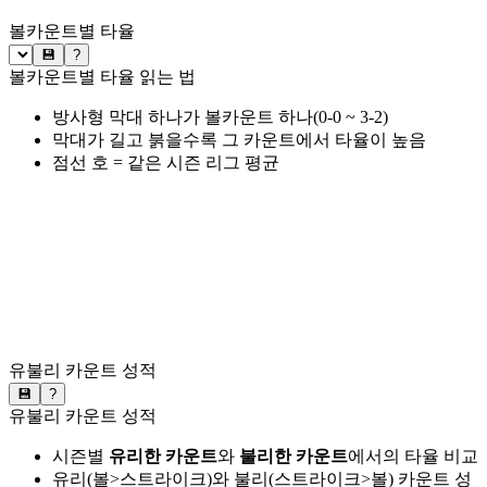
볼카운트별 타율
💾
?
볼카운트별 타율 읽는 법
방사형 막대 하나가 볼카운트 하나(0-0 ~ 3-2)
막대가 길고 붉을수록 그 카운트에서 타율이 높음
점선 호 = 같은 시즌 리그 평균
유불리 카운트 성적
💾
?
유불리 카운트 성적
시즌별
유리한 카운트
와
불리한 카운트
에서의 타율 비교
유리(볼>스트라이크)와 불리(스트라이크>볼) 카운트 성