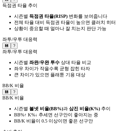
득점권 타율 추이
시즌별
득점권 타율(RISP)
변화를 보여줍니다
전체 타율 대비 득점권 타율이 높으면 클러치 히터
상황이 중요할 때 얼마나 잘 치는지 판단 가능
좌투/우투 대응력
💾
?
좌투/우투 대응력
시즌별
좌완/우완 투수
상대 타율 비교
좌우 차이가 작을수록 균형 잡힌 타자
큰 차이가 있으면 플래툰 기용 대상
BB/K 비율
💾
?
BB/K 비율
시즌별
볼넷 비율(BB%)
과
삼진 비율(K%)
추이
BB%↑ K%↓ 추세면 선구안이 좋아지는 중
BB/K 비율이 0.5 이상이면 좋은 선구안