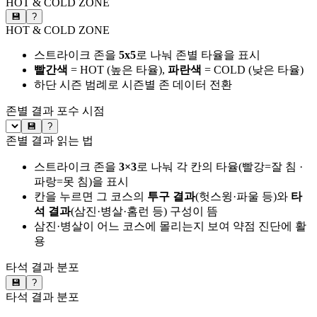
HOT & COLD ZONE
💾
?
HOT & COLD ZONE
스트라이크 존을
5x5
로 나눠 존별 타율을 표시
빨간색
= HOT (높은 타율),
파란색
= COLD (낮은 타율)
하단 시즌 범례로 시즌별 존 데이터 전환
존별 결과
포수 시점
💾
?
존별 결과 읽는 법
스트라이크 존을
3×3
로 나눠 각 칸의 타율(빨강=잘 침 ·
파랑=못 침)을 표시
칸을 누르면 그 코스의
투구 결과
(헛스윙·파울 등)와
타
석 결과
(삼진·병살·홈런 등) 구성이 뜸
삼진·병살이 어느 코스에 몰리는지 보여 약점 진단에 활
용
타석 결과 분포
💾
?
타석 결과 분포