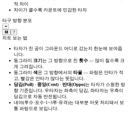
적 차이
차이가 클수록 카운트에 민감한 타자
타구 방향 분포
💾
?
차트 보는 법
타자가 친 공이 그라운드 어디로 갔는지 한눈에 보여줍
니다.
동그라미
크기
는 그 방향으로 친
횟수
— 많이 칠수록 크
게 그려집니다.
동그라미
색
은 그 방향에서의
타율
— 파랑은 안타가 적
고, 빨강은 안타가 많다는 뜻입니다.
당김(Pull)
·
중앙(Cent)
·
반대(Oppo)
는 타자가 스윙한 방
향 기준입니다. 우타자는 좌측이 당김, 좌타자는 우측이
당김으로 자동 반전됩니다.
내야(투수·포수·1~3루·유격)는 대부분 아웃 처리돼서 보
통 파랑으로 보입니다.