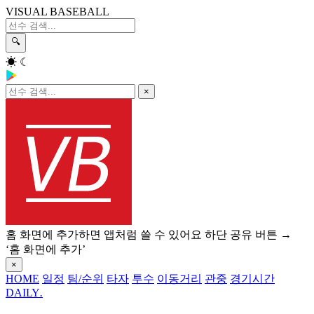
VISUAL BASEBALL
🔍
☀
☾
×
홈 화면에 추가하면 앱처럼 쓸 수 있어요
하단 공유 버튼 →
‘홈 화면에 추가’
×
HOME
일정
팀/순위
타자
투수
이동거리
관중
경기시간
DAILY
.