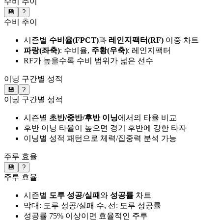
수비 추이
💾
?
수비 추이
시즌별
수비율(FPCT)
과
레인지팩터(RF)
이중 차트
파랑(좌축)
: 수비율,
주황(우축)
: 레인지팩터
RF가 높을수록 수비 범위가 넓은 선수
이닝 구간별 성적
💾
?
이닝 구간별 성적
시즌별
초반/중반/후반 이닝
에서의 타율 비교
후반 이닝 타율이 높으면 경기 후반에 강한 타자
이닝별 성적 패턴으로 체력/집중력 분석 가능
주루 효율
💾
?
주루 효율
시즌별
도루 성공/실패
와
성공률
차트
막대: 도루 성공/실패 수, 선: 도루 성공률
성공률 75% 이상이면 효율적인 주루