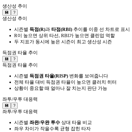
생산성 추이
💾
?
생산성 추이
시즌별
득점(R)
과
타점(RBI)
추이를 이중 선 차트로 표시
R이 높으면 상위 타선, RBI가 높으면 클린업 역할
두 지표가 동시에 높은 시즌이 최고 생산성 시즌
득점권 타율 추이
💾
?
득점권 타율 추이
시즌별
득점권 타율(RISP)
변화를 보여줍니다
전체 타율 대비 득점권 타율이 높으면 클러치 히터
상황이 중요할 때 얼마나 잘 치는지 판단 가능
좌투/우투 대응력
💾
?
좌투/우투 대응력
시즌별
좌완/우완 투수
상대 타율 비교
좌우 차이가 작을수록 균형 잡힌 타자