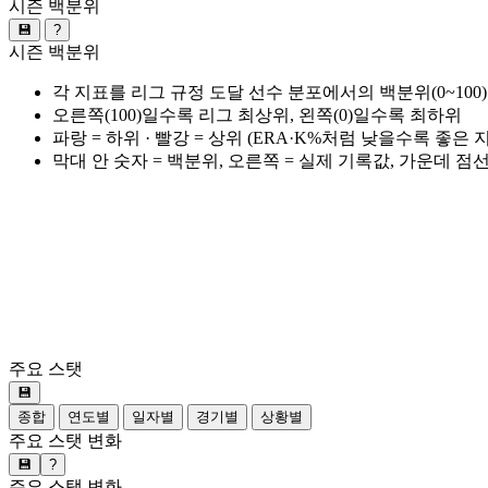
시즌 백분위
💾
?
시즌 백분위
각 지표를 리그 규정 도달 선수 분포에서의 백분위(0~100
오른쪽(100)일수록 리그 최상위, 왼쪽(0)일수록 최하위
파랑 = 하위 · 빨강 = 상위 (ERA·K%처럼 낮을수록 좋은
막대 안 숫자 = 백분위, 오른쪽 = 실제 기록값, 가운데 점
주요 스탯
💾
종합
연도별
일자별
경기별
상황별
주요 스탯 변화
💾
?
주요 스탯 변화