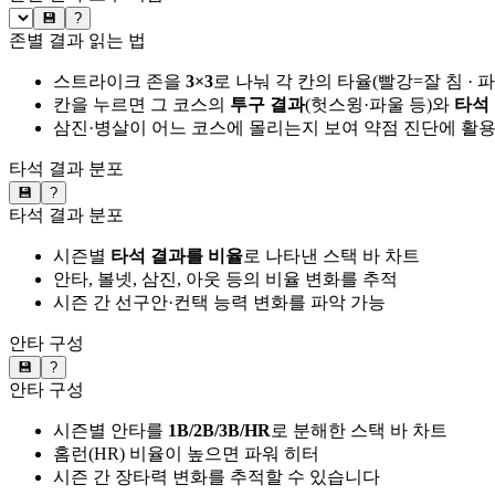
💾
?
존별 결과 읽는 법
스트라이크 존을
3×3
로 나눠 각 칸의 타율(빨강=잘 침 · 
칸을 누르면 그 코스의
투구 결과
(헛스윙·파울 등)와
타석
삼진·병살이 어느 코스에 몰리는지 보여 약점 진단에 활
타석 결과 분포
💾
?
타석 결과 분포
시즌별
타석 결과를 비율
로 나타낸 스택 바 차트
안타, 볼넷, 삼진, 아웃 등의 비율 변화를 추적
시즌 간 선구안·컨택 능력 변화를 파악 가능
안타 구성
💾
?
안타 구성
시즌별 안타를
1B/2B/3B/HR
로 분해한 스택 바 차트
홈런(HR) 비율이 높으면 파워 히터
시즌 간 장타력 변화를 추적할 수 있습니다