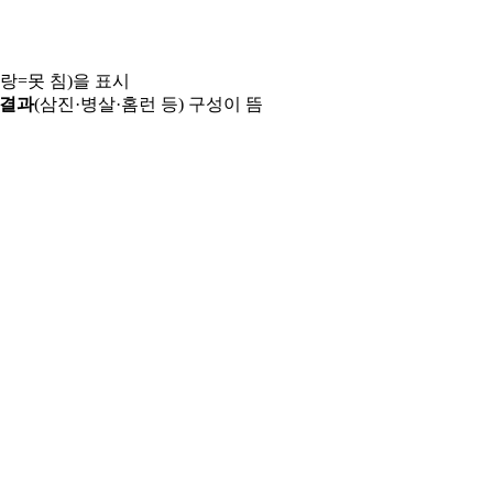
파랑=못 침)을 표시
 결과
(삼진·병살·홈런 등) 구성이 뜸
용