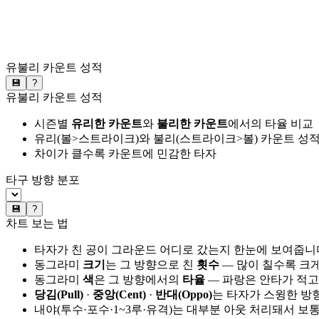
유불리 카운트 성적
💾
?
유불리 카운트 성적
시즌별
유리한 카운트
와
불리한 카운트
에서의 타율 비교
유리(볼>스트라이크)와 불리(스트라이크>볼) 카운트 성적
차이가 클수록 카운트에 민감한 타자
타구 방향 분포
💾
?
차트 보는 법
타자가 친 공이 그라운드 어디로 갔는지 한눈에 보여줍니
동그라미
크기
는 그 방향으로 친
횟수
— 많이 칠수록 크
동그라미
색
은 그 방향에서의
타율
— 파랑은 안타가 적고
당김(Pull)
·
중앙(Cent)
·
반대(Oppo)
는 타자가 스윙한 방
내야(투수·포수·1~3루·유격)는 대부분 아웃 처리돼서 보