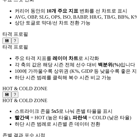
커리어 동안의
10개 주요 지표
변화를 선 차트로 표시
AVG, OBP, SLG, OPS, ISO, BABIP, HR/G, TB/G, BB%, K
상단 토글로 막대/선 차트 전환 가능
타격 프로필
💾
?
타격 프로필
주요 타격 지표를
레이더 차트
로 시각화
각 축의 값은 해당 시즌 전체 선수 대비
백분위(%)
입니다
100에 가까울수록 상위권 (K%, GIDP 등 낮을수록 좋은 
하단 시즌 범례를 클릭해 복수 시즌 비교 가능
HOT & COLD ZONE
💾
?
HOT & COLD ZONE
스트라이크 존을
5x5
로 나눠 존별 타율을 표시
빨간색
= HOT (높은 타율),
파란색
= COLD (낮은 타율)
하단 시즌 범례로 시즌별 존 데이터 전환
존별 결과
포수 시점