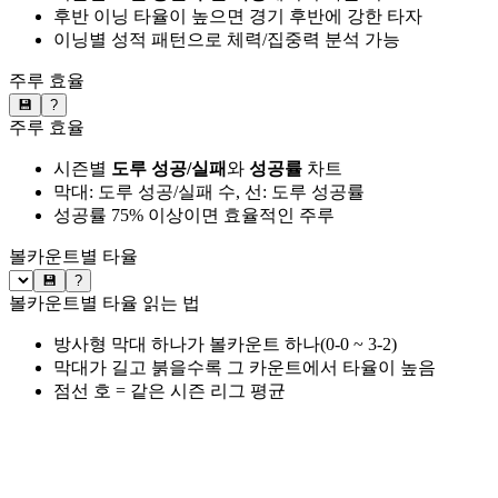
후반 이닝 타율이 높으면 경기 후반에 강한 타자
이닝별 성적 패턴으로 체력/집중력 분석 가능
주루 효율
💾
?
주루 효율
시즌별
도루 성공/실패
와
성공률
차트
막대: 도루 성공/실패 수, 선: 도루 성공률
성공률 75% 이상이면 효율적인 주루
볼카운트별 타율
💾
?
볼카운트별 타율 읽는 법
방사형 막대 하나가 볼카운트 하나(0-0 ~ 3-2)
막대가 길고 붉을수록 그 카운트에서 타율이 높음
점선 호 = 같은 시즌 리그 평균