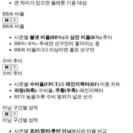
큰 차이가 있으면 플래툰 기용 대상
BB/K 비율
💾
?
BB/K 비율
시즌별
볼넷 비율(BB%)
과
삼진 비율(K%)
추이
BB%↑ K%↓ 추세면 선구안이 좋아지는 중
BB/K 비율이 0.5 이상이면 좋은 선구안
수비 추이
💾
?
수비 추이
시즌별
수비율(FPCT)
과
레인지팩터(RF)
이중 차트
파랑(좌축)
: 수비율,
주황(우축)
: 레인지팩터
RF가 높을수록 수비 범위가 넓은 선수
이닝 구간별 성적
💾
?
이닝 구간별 성적
시즌별
초반/중반/후반 이닝
에서의 타율 비교