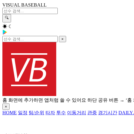
VISUAL BASEBALL
🔍
☀
☾
×
홈 화면에 추가하면 앱처럼 쓸 수 있어요
하단 공유 버튼 → ‘홈
×
HOME
일정
팀/순위
타자
투수
이동거리
관중
경기시간
DAILY