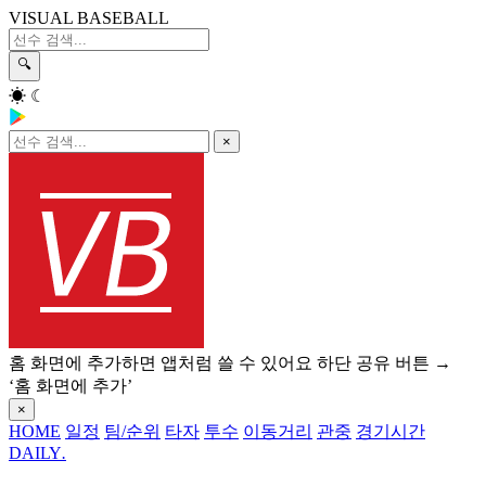
VISUAL BASEBALL
🔍
☀
☾
×
홈 화면에 추가하면 앱처럼 쓸 수 있어요
하단 공유 버튼 →
‘홈 화면에 추가’
×
HOME
일정
팀/순위
타자
투수
이동거리
관중
경기시간
DAILY
.