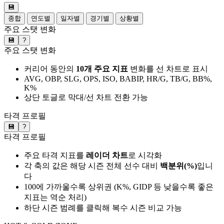
💾
종합
연도별
일자별
경기별
상황별
주요 스탯 변화
💾
?
주요 스탯 변화
커리어 동안의
10개 주요 지표
변화를 선 차트로 표시
AVG, OBP, SLG, OPS, ISO, BABIP, HR/G, TB/G, BB%,
K%
상단 토글로 막대/선 차트 전환 가능
타격 프로필
💾
?
타격 프로필
주요 타격 지표를
레이더 차트
로 시각화
각 축의 값은 해당 시즌 전체 선수 대비
백분위(%)
입니
다
100에 가까울수록 상위권 (K%, GIDP 등 낮을수록 좋은
지표는 역순 처리)
하단 시즌 범례를 클릭해 복수 시즌 비교 가능