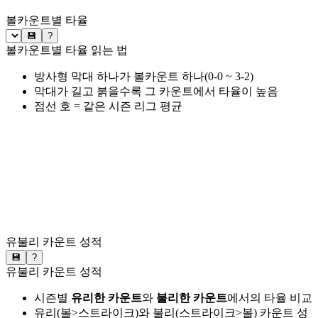
볼카운트별 타율
💾
?
볼카운트별 타율 읽는 법
방사형 막대 하나가 볼카운트 하나(0-0 ~ 3-2)
막대가 길고 붉을수록 그 카운트에서 타율이 높음
점선 호 = 같은 시즌 리그 평균
유불리 카운트 성적
💾
?
유불리 카운트 성적
시즌별
유리한 카운트
와
불리한 카운트
에서의 타율 비교
유리(볼>스트라이크)와 불리(스트라이크>볼) 카운트 성