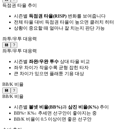
득점권 타율 추이
시즌별
득점권 타율(RISP)
변화를 보여줍니다
전체 타율 대비 득점권 타율이 높으면 클러치 히터
상황이 중요할 때 얼마나 잘 치는지 판단 가능
좌투/우투 대응력
💾
?
좌투/우투 대응력
시즌별
좌완/우완 투수
상대 타율 비교
좌우 차이가 작을수록 균형 잡힌 타자
큰 차이가 있으면 플래툰 기용 대상
BB/K 비율
💾
?
BB/K 비율
시즌별
볼넷 비율(BB%)
과
삼진 비율(K%)
추이
BB%↑ K%↓ 추세면 선구안이 좋아지는 중
BB/K 비율이 0.5 이상이면 좋은 선구안