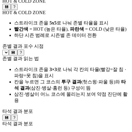
HOT & COLD ZONE
💾
?
HOT & COLD ZONE
스트라이크 존을
5x5
로 나눠 존별 타율을 표시
빨간색
= HOT (높은 타율),
파란색
= COLD (낮은 타율)
하단 시즌 범례로 시즌별 존 데이터 전환
존별 결과
포수 시점
💾
?
존별 결과 읽는 법
스트라이크 존을
3×3
로 나눠 각 칸의 타율(빨강=잘 침 ·
파랑=못 침)을 표시
칸을 누르면 그 코스의
투구 결과
(헛스윙·파울 등)와
타
석 결과
(삼진·병살·홈런 등) 구성이 뜸
삼진·병살이 어느 코스에 몰리는지 보여 약점 진단에 활
용
타석 결과 분포
💾
?
타석 결과 분포