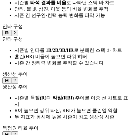
시즌별
타석 결과를 비율
로 나타낸 스택 바 차트
안타, 볼넷, 삼진, 아웃 등의 비율 변화를 추적
시즌 간 선구안·컨택 능력 변화를 파악 가능
안타 구성
💾
?
안타 구성
시즌별 안타를
1B/2B/3B/HR
로 분해한 스택 바 차트
홈런(HR) 비율이 높으면 파워 히터
시즌 간 장타력 변화를 추적할 수 있습니다
생산성 추이
💾
?
생산성 추이
시즌별
득점(R)
과
타점(RBI)
추이를 이중 선 차트로 표
시
R이 높으면 상위 타선, RBI가 높으면 클린업 역할
두 지표가 동시에 높은 시즌이 최고 생산성 시즌
득점권 타율 추이
💾
?