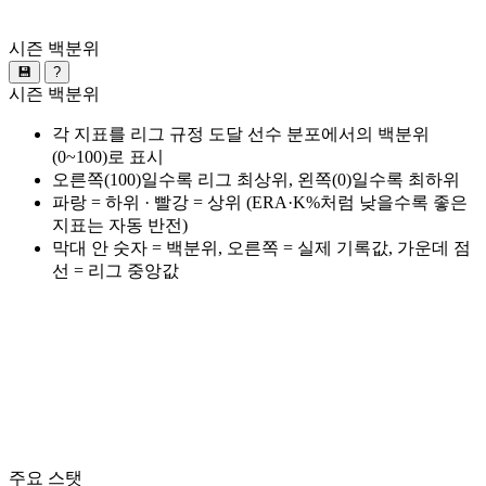
시즌 백분위
💾
?
시즌 백분위
각 지표를 리그 규정 도달 선수 분포에서의 백분위
(0~100)로 표시
오른쪽(100)일수록 리그 최상위, 왼쪽(0)일수록 최하위
파랑 = 하위 · 빨강 = 상위 (ERA·K%처럼 낮을수록 좋은
지표는 자동 반전)
막대 안 숫자 = 백분위, 오른쪽 = 실제 기록값, 가운데 점
선 = 리그 중앙값
주요 스탯