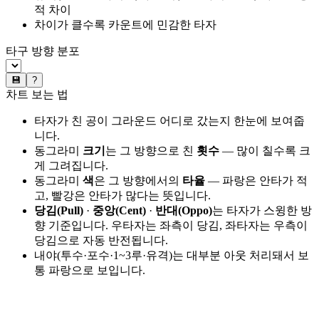
적 차이
차이가 클수록 카운트에 민감한 타자
타구 방향 분포
💾
?
차트 보는 법
타자가 친 공이 그라운드 어디로 갔는지 한눈에 보여줍
니다.
동그라미
크기
는 그 방향으로 친
횟수
— 많이 칠수록 크
게 그려집니다.
동그라미
색
은 그 방향에서의
타율
— 파랑은 안타가 적
고, 빨강은 안타가 많다는 뜻입니다.
당김(Pull)
·
중앙(Cent)
·
반대(Oppo)
는 타자가 스윙한 방
향 기준입니다. 우타자는 좌측이 당김, 좌타자는 우측이
당김으로 자동 반전됩니다.
내야(투수·포수·1~3루·유격)는 대부분 아웃 처리돼서 보
통 파랑으로 보입니다.