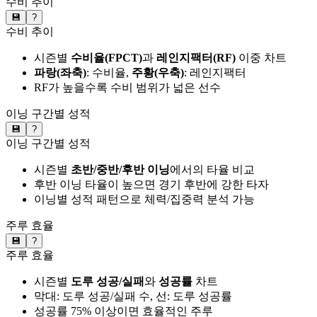
수비 추이
💾
?
수비 추이
시즌별
수비율(FPCT)
과
레인지팩터(RF)
이중 차트
파랑(좌축)
: 수비율,
주황(우축)
: 레인지팩터
RF가 높을수록 수비 범위가 넓은 선수
이닝 구간별 성적
💾
?
이닝 구간별 성적
시즌별
초반/중반/후반 이닝
에서의 타율 비교
후반 이닝 타율이 높으면 경기 후반에 강한 타자
이닝별 성적 패턴으로 체력/집중력 분석 가능
주루 효율
💾
?
주루 효율
시즌별
도루 성공/실패
와
성공률
차트
막대: 도루 성공/실패 수, 선: 도루 성공률
성공률 75% 이상이면 효율적인 주루