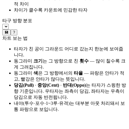
적 차이
차이가 클수록 카운트에 민감한 타자
타구 방향 분포
💾
?
차트 보는 법
타자가 친 공이 그라운드 어디로 갔는지 한눈에 보여줍
니다.
동그라미
크기
는 그 방향으로 친
횟수
— 많이 칠수록 크
게 그려집니다.
동그라미
색
은 그 방향에서의
타율
— 파랑은 안타가 적
고, 빨강은 안타가 많다는 뜻입니다.
당김(Pull)
·
중앙(Cent)
·
반대(Oppo)
는 타자가 스윙한 방
향 기준입니다. 우타자는 좌측이 당김, 좌타자는 우측이
당김으로 자동 반전됩니다.
내야(투수·포수·1~3루·유격)는 대부분 아웃 처리돼서 보
통 파랑으로 보입니다.