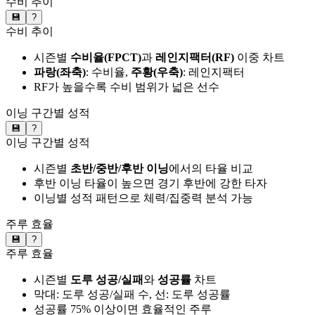
수비 추이
💾
?
수비 추이
시즌별
수비율(FPCT)
과
레인지팩터(RF)
이중 차트
파랑(좌축)
: 수비율,
주황(우축)
: 레인지팩터
RF가 높을수록 수비 범위가 넓은 선수
이닝 구간별 성적
💾
?
이닝 구간별 성적
시즌별
초반/중반/후반 이닝
에서의 타율 비교
후반 이닝 타율이 높으면 경기 후반에 강한 타자
이닝별 성적 패턴으로 체력/집중력 분석 가능
주루 효율
💾
?
주루 효율
시즌별
도루 성공/실패
와
성공률
차트
막대: 도루 성공/실패 수, 선: 도루 성공률
성공률 75% 이상이면 효율적인 주루