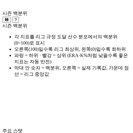
시즌 백분위
💾
?
시즌 백분위
각 지표를 리그 규정 도달 선수 분포에서의 백분위
(0~100)로 표시
오른쪽(100)일수록 리그 최상위, 왼쪽(0)일수록 최하위
파랑 = 하위 · 빨강 = 상위 (ERA·K%처럼 낮을수록 좋은
지표는 자동 반전)
막대 안 숫자 = 백분위, 오른쪽 = 실제 기록값, 가운데 점
선 = 리그 중앙값
주요 스탯