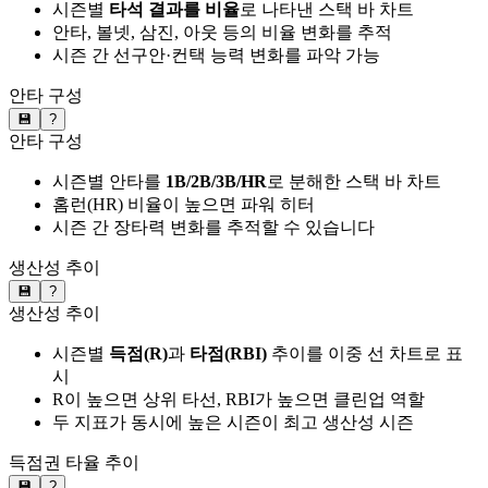
시즌별
타석 결과를 비율
로 나타낸 스택 바 차트
안타, 볼넷, 삼진, 아웃 등의 비율 변화를 추적
시즌 간 선구안·컨택 능력 변화를 파악 가능
안타 구성
💾
?
안타 구성
시즌별 안타를
1B/2B/3B/HR
로 분해한 스택 바 차트
홈런(HR) 비율이 높으면 파워 히터
시즌 간 장타력 변화를 추적할 수 있습니다
생산성 추이
💾
?
생산성 추이
시즌별
득점(R)
과
타점(RBI)
추이를 이중 선 차트로 표
시
R이 높으면 상위 타선, RBI가 높으면 클린업 역할
두 지표가 동시에 높은 시즌이 최고 생산성 시즌
득점권 타율 추이
💾
?