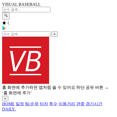
VISUAL BASEBALL
🔍
☀
☾
×
홈 화면에 추가하면 앱처럼 쓸 수 있어요
하단 공유 버튼 →
‘홈 화면에 추가’
×
HOME
일정
팀/순위
타자
투수
이동거리
관중
경기시간
DAILY
.