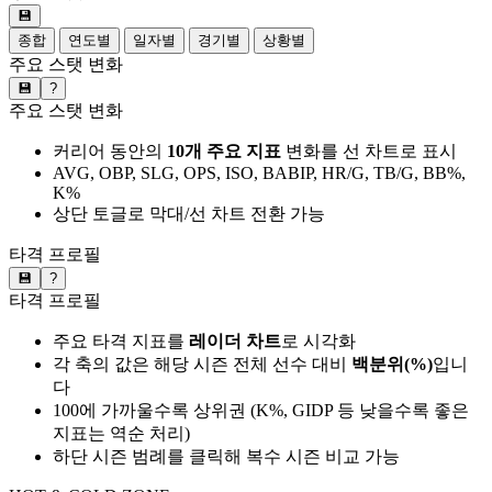
💾
종합
연도별
일자별
경기별
상황별
주요 스탯 변화
💾
?
주요 스탯 변화
커리어 동안의
10개 주요 지표
변화를 선 차트로 표시
AVG, OBP, SLG, OPS, ISO, BABIP, HR/G, TB/G, BB%,
K%
상단 토글로 막대/선 차트 전환 가능
타격 프로필
💾
?
타격 프로필
주요 타격 지표를
레이더 차트
로 시각화
각 축의 값은 해당 시즌 전체 선수 대비
백분위(%)
입니
다
100에 가까울수록 상위권 (K%, GIDP 등 낮을수록 좋은
지표는 역순 처리)
하단 시즌 범례를 클릭해 복수 시즌 비교 가능