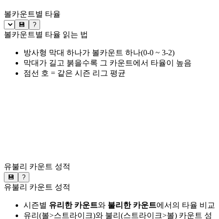
볼카운트별 타율
💾
?
볼카운트별 타율 읽는 법
방사형 막대 하나가 볼카운트 하나(0-0 ~ 3-2)
막대가 길고 붉을수록 그 카운트에서 타율이 높음
점선 호 = 같은 시즌 리그 평균
유불리 카운트 성적
💾
?
유불리 카운트 성적
시즌별
유리한 카운트
와
불리한 카운트
에서의 타율 비교
유리(볼>스트라이크)와 불리(스트라이크>볼) 카운트 성