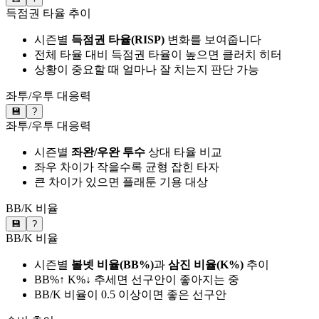
득점권 타율 추이
시즌별
득점권 타율(RISP)
변화를 보여줍니다
전체 타율 대비 득점권 타율이 높으면 클러치 히터
상황이 중요할 때 얼마나 잘 치는지 판단 가능
좌투/우투 대응력
💾
?
좌투/우투 대응력
시즌별
좌완/우완 투수
상대 타율 비교
좌우 차이가 작을수록 균형 잡힌 타자
큰 차이가 있으면 플래툰 기용 대상
BB/K 비율
💾
?
BB/K 비율
시즌별
볼넷 비율(BB%)
과
삼진 비율(K%)
추이
BB%↑ K%↓ 추세면 선구안이 좋아지는 중
BB/K 비율이 0.5 이상이면 좋은 선구안