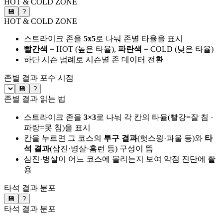
HOT & COLD ZONE
💾
?
HOT & COLD ZONE
스트라이크 존을
5x5
로 나눠 존별 타율을 표시
빨간색
= HOT (높은 타율),
파란색
= COLD (낮은 타율)
하단 시즌 범례로 시즌별 존 데이터 전환
존별 결과
포수 시점
💾
?
존별 결과 읽는 법
스트라이크 존을
3×3
로 나눠 각 칸의 타율(빨강=잘 침 ·
파랑=못 침)을 표시
칸을 누르면 그 코스의
투구 결과
(헛스윙·파울 등)와
타
석 결과
(삼진·병살·홈런 등) 구성이 뜸
삼진·병살이 어느 코스에 몰리는지 보여 약점 진단에 활
용
타석 결과 분포
💾
?
타석 결과 분포