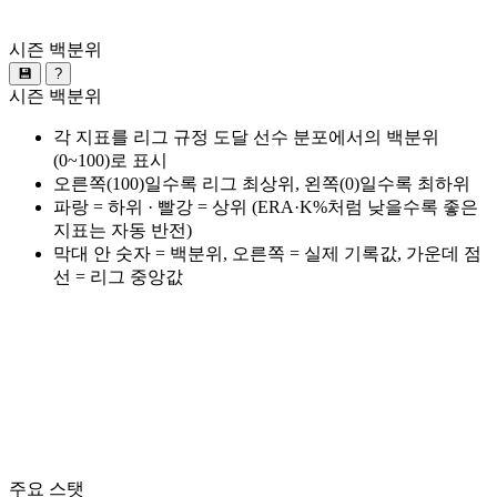
시즌 백분위
💾
?
시즌 백분위
각 지표를 리그 규정 도달 선수 분포에서의 백분위
(0~100)로 표시
오른쪽(100)일수록 리그 최상위, 왼쪽(0)일수록 최하위
파랑 = 하위 · 빨강 = 상위 (ERA·K%처럼 낮을수록 좋은
지표는 자동 반전)
막대 안 숫자 = 백분위, 오른쪽 = 실제 기록값, 가운데 점
선 = 리그 중앙값
주요 스탯