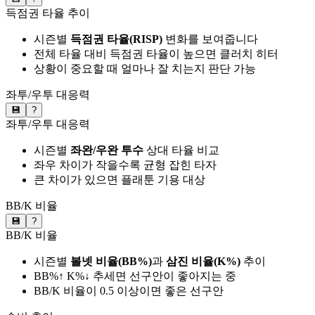
득점권 타율 추이
시즌별
득점권 타율(RISP)
변화를 보여줍니다
전체 타율 대비 득점권 타율이 높으면 클러치 히터
상황이 중요할 때 얼마나 잘 치는지 판단 가능
좌투/우투 대응력
💾
?
좌투/우투 대응력
시즌별
좌완/우완 투수
상대 타율 비교
좌우 차이가 작을수록 균형 잡힌 타자
큰 차이가 있으면 플래툰 기용 대상
BB/K 비율
💾
?
BB/K 비율
시즌별
볼넷 비율(BB%)
과
삼진 비율(K%)
추이
BB%↑ K%↓ 추세면 선구안이 좋아지는 중
BB/K 비율이 0.5 이상이면 좋은 선구안