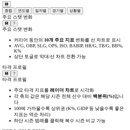
💾
종합
연도별
일자별
경기별
상황별
주요 스탯 변화
💾
?
주요 스탯 변화
커리어 동안의
10개 주요 지표
변화를 선 차트로 표시
AVG, OBP, SLG, OPS, ISO, BABIP, HR/G, TB/G, BB%,
K%
상단 토글로 막대/선 차트 전환 가능
타격 프로필
💾
?
타격 프로필
주요 타격 지표를
레이더 차트
로 시각화
각 축의 값은 해당 시즌 전체 선수 대비
백분위(%)
입니
다
100에 가까울수록 상위권 (K%, GIDP 등 낮을수록 좋은
지표는 역순 처리)
하단 시즌 범례를 클릭해 복수 시즌 비교 가능