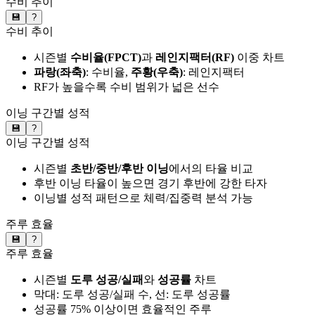
수비 추이
💾
?
수비 추이
시즌별
수비율(FPCT)
과
레인지팩터(RF)
이중 차트
파랑(좌축)
: 수비율,
주황(우축)
: 레인지팩터
RF가 높을수록 수비 범위가 넓은 선수
이닝 구간별 성적
💾
?
이닝 구간별 성적
시즌별
초반/중반/후반 이닝
에서의 타율 비교
후반 이닝 타율이 높으면 경기 후반에 강한 타자
이닝별 성적 패턴으로 체력/집중력 분석 가능
주루 효율
💾
?
주루 효율
시즌별
도루 성공/실패
와
성공률
차트
막대: 도루 성공/실패 수, 선: 도루 성공률
성공률 75% 이상이면 효율적인 주루