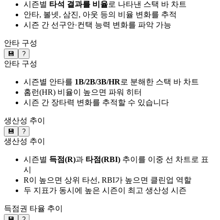
시즌별
타석 결과를 비율
로 나타낸 스택 바 차트
안타, 볼넷, 삼진, 아웃 등의 비율 변화를 추적
시즌 간 선구안·컨택 능력 변화를 파악 가능
안타 구성
💾
?
안타 구성
시즌별 안타를
1B/2B/3B/HR
로 분해한 스택 바 차트
홈런(HR) 비율이 높으면 파워 히터
시즌 간 장타력 변화를 추적할 수 있습니다
생산성 추이
💾
?
생산성 추이
시즌별
득점(R)
과
타점(RBI)
추이를 이중 선 차트로 표
시
R이 높으면 상위 타선, RBI가 높으면 클린업 역할
두 지표가 동시에 높은 시즌이 최고 생산성 시즌
득점권 타율 추이
💾
?