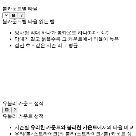
볼카운트별 타율
💾
?
볼카운트별 타율 읽는 법
방사형 막대 하나가 볼카운트 하나(0-0 ~ 3-2)
막대가 길고 붉을수록 그 카운트에서 타율이 높음
점선 호 = 같은 시즌 리그 평균
유불리 카운트 성적
💾
?
유불리 카운트 성적
시즌별
유리한 카운트
와
불리한 카운트
에서의 타율 비교
유리(볼>스트라이크)와 불리(스트라이크>볼) 카운트 성