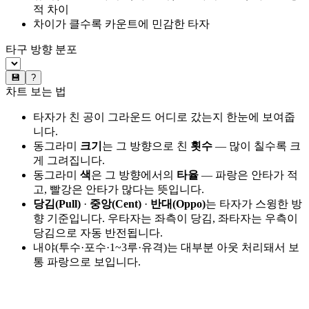
적 차이
차이가 클수록 카운트에 민감한 타자
타구 방향 분포
💾
?
차트 보는 법
타자가 친 공이 그라운드 어디로 갔는지 한눈에 보여줍
니다.
동그라미
크기
는 그 방향으로 친
횟수
— 많이 칠수록 크
게 그려집니다.
동그라미
색
은 그 방향에서의
타율
— 파랑은 안타가 적
고, 빨강은 안타가 많다는 뜻입니다.
당김(Pull)
·
중앙(Cent)
·
반대(Oppo)
는 타자가 스윙한 방
향 기준입니다. 우타자는 좌측이 당김, 좌타자는 우측이
당김으로 자동 반전됩니다.
내야(투수·포수·1~3루·유격)는 대부분 아웃 처리돼서 보
통 파랑으로 보입니다.