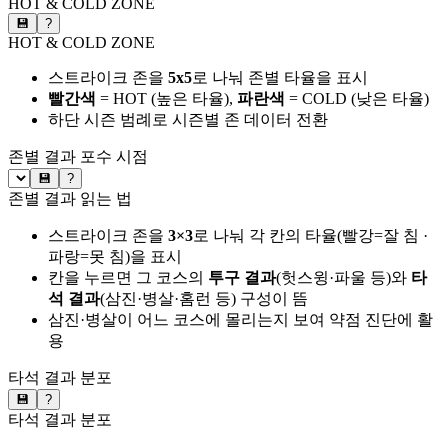
HOT & COLD ZONE
💾
?
HOT & COLD ZONE
스트라이크 존을
5x5
로 나눠 존별 타율을 표시
빨간색
= HOT (높은 타율),
파란색
= COLD (낮은 타율)
하단 시즌 범례로 시즌별 존 데이터 전환
존별 결과
포수 시점
💾
?
존별 결과 읽는 법
스트라이크 존을
3×3
로 나눠 각 칸의 타율(빨강=잘 침 ·
파랑=못 침)을 표시
칸을 누르면 그 코스의
투구 결과
(헛스윙·파울 등)와
타
석 결과
(삼진·병살·홈런 등) 구성이 뜸
삼진·병살이 어느 코스에 몰리는지 보여 약점 진단에 활
용
타석 결과 분포
💾
?
타석 결과 분포