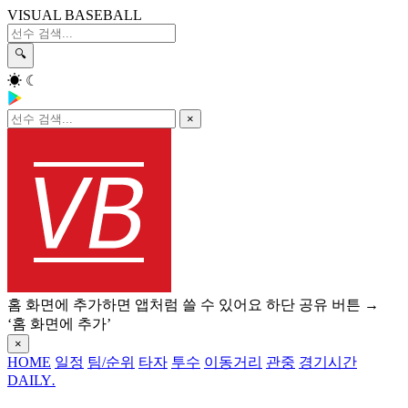
VISUAL BASEBALL
🔍
☀
☾
×
홈 화면에 추가하면 앱처럼 쓸 수 있어요
하단 공유 버튼 →
‘홈 화면에 추가’
×
HOME
일정
팀/순위
타자
투수
이동거리
관중
경기시간
DAILY
.