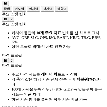
💾
종합
연도별
일자별
경기별
상황별
주요 스탯 변화
💾
?
주요 스탯 변화
커리어 동안의
10개 주요 지표
변화를 선 차트로 표시
AVG, OBP, SLG, OPS, ISO, BABIP, HR/G, TB/G, BB%,
K%
상단 토글로 막대/선 차트 전환 가능
타격 프로필
💾
?
타격 프로필
주요 타격 지표를
레이더 차트
로 시각화
각 축의 값은 해당 시즌 전체 선수 대비
백분위(%)
입니
다
100에 가까울수록 상위권 (K%, GIDP 등 낮을수록 좋은
지표는 역순 처리)
하단 시즌 범례를 클릭해 복수 시즌 비교 가능