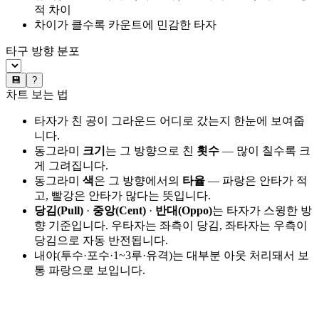
적 차이
차이가 클수록 카운트에 민감한 타자
타구 방향 분포
💾
?
차트 보는 법
타자가 친 공이 그라운드 어디로 갔는지 한눈에 보여줍
니다.
동그라미
크기
는 그 방향으로 친
횟수
— 많이 칠수록 크
게 그려집니다.
동그라미
색
은 그 방향에서의
타율
— 파랑은 안타가 적
고, 빨강은 안타가 많다는 뜻입니다.
당김(Pull)
·
중앙(Cent)
·
반대(Oppo)
는 타자가 스윙한 방
향 기준입니다. 우타자는 좌측이 당김, 좌타자는 우측이
당김으로 자동 반전됩니다.
내야(투수·포수·1~3루·유격)는 대부분 아웃 처리돼서 보
통 파랑으로 보입니다.