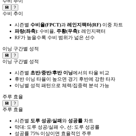
수비 추이
💾
?
수비 추이
시즌별
수비율(FPCT)
과
레인지팩터(RF)
이중 차트
파랑(좌축)
: 수비율,
주황(우축)
: 레인지팩터
RF가 높을수록 수비 범위가 넓은 선수
이닝 구간별 성적
💾
?
이닝 구간별 성적
시즌별
초반/중반/후반 이닝
에서의 타율 비교
후반 이닝 타율이 높으면 경기 후반에 강한 타자
이닝별 성적 패턴으로 체력/집중력 분석 가능
주루 효율
💾
?
주루 효율
시즌별
도루 성공/실패
와
성공률
차트
막대: 도루 성공/실패 수, 선: 도루 성공률
성공률 75% 이상이면 효율적인 주루