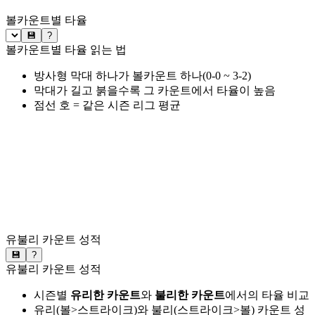
볼카운트별 타율
💾
?
볼카운트별 타율 읽는 법
방사형 막대 하나가 볼카운트 하나(0-0 ~ 3-2)
막대가 길고 붉을수록 그 카운트에서 타율이 높음
점선 호 = 같은 시즌 리그 평균
유불리 카운트 성적
💾
?
유불리 카운트 성적
시즌별
유리한 카운트
와
불리한 카운트
에서의 타율 비교
유리(볼>스트라이크)와 불리(스트라이크>볼) 카운트 성