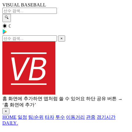
VISUAL BASEBALL
🔍
☀
☾
×
홈 화면에 추가하면 앱처럼 쓸 수 있어요
하단 공유 버튼 →
‘홈 화면에 추가’
×
HOME
일정
팀/순위
타자
투수
이동거리
관중
경기시간
DAILY
.