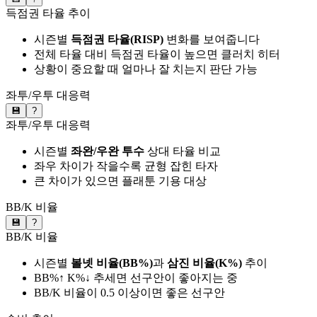
득점권 타율 추이
시즌별
득점권 타율(RISP)
변화를 보여줍니다
전체 타율 대비 득점권 타율이 높으면 클러치 히터
상황이 중요할 때 얼마나 잘 치는지 판단 가능
좌투/우투 대응력
💾
?
좌투/우투 대응력
시즌별
좌완/우완 투수
상대 타율 비교
좌우 차이가 작을수록 균형 잡힌 타자
큰 차이가 있으면 플래툰 기용 대상
BB/K 비율
💾
?
BB/K 비율
시즌별
볼넷 비율(BB%)
과
삼진 비율(K%)
추이
BB%↑ K%↓ 추세면 선구안이 좋아지는 중
BB/K 비율이 0.5 이상이면 좋은 선구안