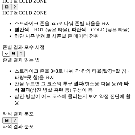
HOT & COLD ZONE
💾
?
HOT & COLD ZONE
스트라이크 존을
5x5
로 나눠 존별 타율을 표시
빨간색
= HOT (높은 타율),
파란색
= COLD (낮은 타율)
하단 시즌 범례로 시즌별 존 데이터 전환
존별 결과
포수 시점
💾
?
존별 결과 읽는 법
스트라이크 존을
3×3
로 나눠 각 칸의 타율(빨강=잘 침 ·
파랑=못 침)을 표시
칸을 누르면 그 코스의
투구 결과
(헛스윙·파울 등)와
타
석 결과
(삼진·병살·홈런 등) 구성이 뜸
삼진·병살이 어느 코스에 몰리는지 보여 약점 진단에 활
용
타석 결과 분포
💾
?
타석 결과 분포