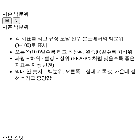
시즌 백분위
💾
?
시즌 백분위
각 지표를 리그 규정 도달 선수 분포에서의 백분위
(0~100)로 표시
오른쪽(100)일수록 리그 최상위, 왼쪽(0)일수록 최하위
파랑 = 하위 · 빨강 = 상위 (ERA·K%처럼 낮을수록 좋은
지표는 자동 반전)
막대 안 숫자 = 백분위, 오른쪽 = 실제 기록값, 가운데 점
선 = 리그 중앙값
주요 스탯