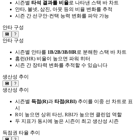
시즌별
타석 결과를 비율
로 나타낸 스택 바 차트
안타, 볼넷, 삼진, 아웃 등의 비율 변화를 추적
시즌 간 선구안·컨택 능력 변화를 파악 가능
안타 구성
💾
?
안타 구성
시즌별 안타를
1B/2B/3B/HR
로 분해한 스택 바 차트
홈런(HR) 비율이 높으면 파워 히터
시즌 간 장타력 변화를 추적할 수 있습니다
생산성 추이
💾
?
생산성 추이
시즌별
득점(R)
과
타점(RBI)
추이를 이중 선 차트로 표
시
R이 높으면 상위 타선, RBI가 높으면 클린업 역할
두 지표가 동시에 높은 시즌이 최고 생산성 시즌
득점권 타율 추이
💾
?