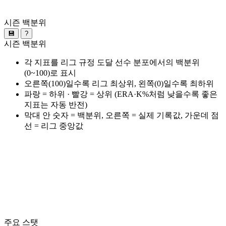
시즌 백분위
💾
?
시즌 백분위
각 지표를 리그 규정 도달 선수 분포에서의 백분위
(0~100)로 표시
오른쪽(100)일수록 리그 최상위, 왼쪽(0)일수록 최하위
파랑 = 하위 · 빨강 = 상위 (ERA·K%처럼 낮을수록 좋은
지표는 자동 반전)
막대 안 숫자 = 백분위, 오른쪽 = 실제 기록값, 가운데 점
선 = 리그 중앙값
주요 스탯