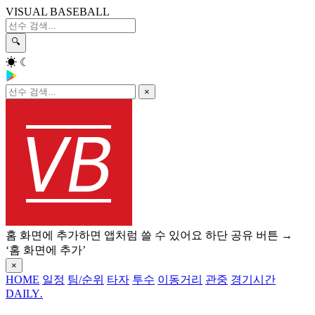
VISUAL BASEBALL
🔍
☀
☾
×
홈 화면에 추가하면 앱처럼 쓸 수 있어요
하단 공유 버튼 →
‘홈 화면에 추가’
×
HOME
일정
팀/순위
타자
투수
이동거리
관중
경기시간
DAILY
.