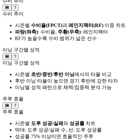
수비 추이
💾
?
수비 추이
시즌별
수비율(FPCT)
과
레인지팩터(RF)
이중 차트
파랑(좌축)
: 수비율,
주황(우축)
: 레인지팩터
RF가 높을수록 수비 범위가 넓은 선수
이닝 구간별 성적
💾
?
이닝 구간별 성적
시즌별
초반/중반/후반 이닝
에서의 타율 비교
후반 이닝 타율이 높으면 경기 후반에 강한 타자
이닝별 성적 패턴으로 체력/집중력 분석 가능
주루 효율
💾
?
주루 효율
시즌별
도루 성공/실패
와
성공률
차트
막대: 도루 성공/실패 수, 선: 도루 성공률
성공률 75% 이상이면 효율적인 주루