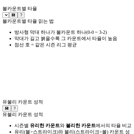
볼카운트별 타율
💾
?
볼카운트별 타율 읽는 법
방사형 막대 하나가 볼카운트 하나(0-0 ~ 3-2)
막대가 길고 붉을수록 그 카운트에서 타율이 높음
점선 호 = 같은 시즌 리그 평균
유불리 카운트 성적
💾
?
유불리 카운트 성적
시즌별
유리한 카운트
와
불리한 카운트
에서의 타율 비교
유리(볼>스트라이크)와 불리(스트라이크>볼) 카운트 성