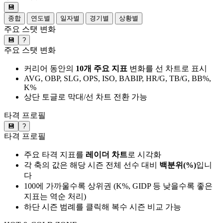
💾
종합
연도별
일자별
경기별
상황별
주요 스탯 변화
💾
?
주요 스탯 변화
커리어 동안의
10개 주요 지표
변화를 선 차트로 표시
AVG, OBP, SLG, OPS, ISO, BABIP, HR/G, TB/G, BB%,
K%
상단 토글로 막대/선 차트 전환 가능
타격 프로필
💾
?
타격 프로필
주요 타격 지표를
레이더 차트
로 시각화
각 축의 값은 해당 시즌 전체 선수 대비
백분위(%)
입니
다
100에 가까울수록 상위권 (K%, GIDP 등 낮을수록 좋은
지표는 역순 처리)
하단 시즌 범례를 클릭해 복수 시즌 비교 가능