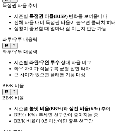
득점권 타율 추이
시즌별
득점권 타율(RISP)
변화를 보여줍니다
전체 타율 대비 득점권 타율이 높으면 클러치 히터
상황이 중요할 때 얼마나 잘 치는지 판단 가능
좌투/우투 대응력
💾
?
좌투/우투 대응력
시즌별
좌완/우완 투수
상대 타율 비교
좌우 차이가 작을수록 균형 잡힌 타자
큰 차이가 있으면 플래툰 기용 대상
BB/K 비율
💾
?
BB/K 비율
시즌별
볼넷 비율(BB%)
과
삼진 비율(K%)
추이
BB%↑ K%↓ 추세면 선구안이 좋아지는 중
BB/K 비율이 0.5 이상이면 좋은 선구안