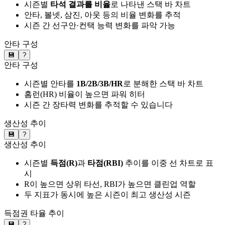
시즌별
타석 결과를 비율
로 나타낸 스택 바 차트
안타, 볼넷, 삼진, 아웃 등의 비율 변화를 추적
시즌 간 선구안·컨택 능력 변화를 파악 가능
안타 구성
💾
?
안타 구성
시즌별 안타를
1B/2B/3B/HR
로 분해한 스택 바 차트
홈런(HR) 비율이 높으면 파워 히터
시즌 간 장타력 변화를 추적할 수 있습니다
생산성 추이
💾
?
생산성 추이
시즌별
득점(R)
과
타점(RBI)
추이를 이중 선 차트로 표
시
R이 높으면 상위 타선, RBI가 높으면 클린업 역할
두 지표가 동시에 높은 시즌이 최고 생산성 시즌
득점권 타율 추이
💾
?