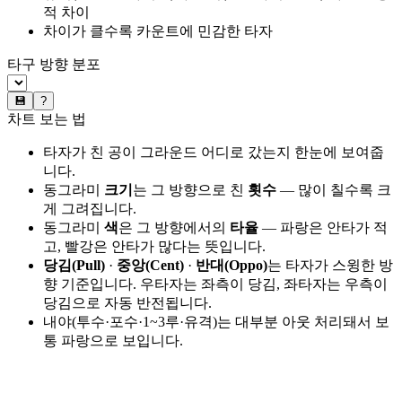
적 차이
차이가 클수록 카운트에 민감한 타자
타구 방향 분포
💾
?
차트 보는 법
타자가 친 공이 그라운드 어디로 갔는지 한눈에 보여줍
니다.
동그라미
크기
는 그 방향으로 친
횟수
— 많이 칠수록 크
게 그려집니다.
동그라미
색
은 그 방향에서의
타율
— 파랑은 안타가 적
고, 빨강은 안타가 많다는 뜻입니다.
당김(Pull)
·
중앙(Cent)
·
반대(Oppo)
는 타자가 스윙한 방
향 기준입니다. 우타자는 좌측이 당김, 좌타자는 우측이
당김으로 자동 반전됩니다.
내야(투수·포수·1~3루·유격)는 대부분 아웃 처리돼서 보
통 파랑으로 보입니다.