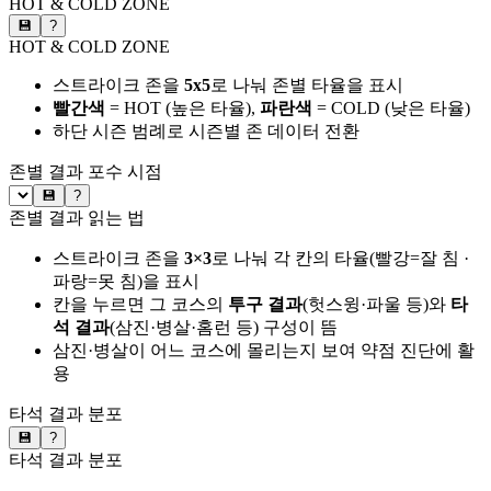
HOT & COLD ZONE
💾
?
HOT & COLD ZONE
스트라이크 존을
5x5
로 나눠 존별 타율을 표시
빨간색
= HOT (높은 타율),
파란색
= COLD (낮은 타율)
하단 시즌 범례로 시즌별 존 데이터 전환
존별 결과
포수 시점
💾
?
존별 결과 읽는 법
스트라이크 존을
3×3
로 나눠 각 칸의 타율(빨강=잘 침 ·
파랑=못 침)을 표시
칸을 누르면 그 코스의
투구 결과
(헛스윙·파울 등)와
타
석 결과
(삼진·병살·홈런 등) 구성이 뜸
삼진·병살이 어느 코스에 몰리는지 보여 약점 진단에 활
용
타석 결과 분포
💾
?
타석 결과 분포