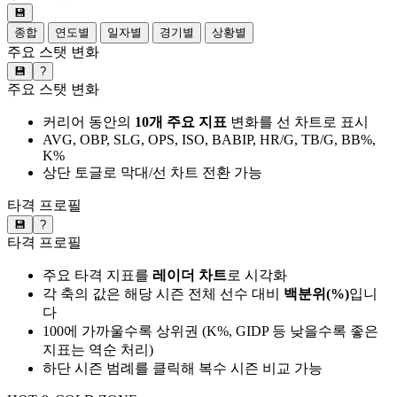
💾
종합
연도별
일자별
경기별
상황별
주요 스탯 변화
💾
?
주요 스탯 변화
커리어 동안의
10개 주요 지표
변화를 선 차트로 표시
AVG, OBP, SLG, OPS, ISO, BABIP, HR/G, TB/G, BB%,
K%
상단 토글로 막대/선 차트 전환 가능
타격 프로필
💾
?
타격 프로필
주요 타격 지표를
레이더 차트
로 시각화
각 축의 값은 해당 시즌 전체 선수 대비
백분위(%)
입니
다
100에 가까울수록 상위권 (K%, GIDP 등 낮을수록 좋은
지표는 역순 처리)
하단 시즌 범례를 클릭해 복수 시즌 비교 가능