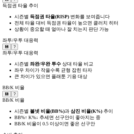
득점권 타율 추이
시즌별
득점권 타율(RISP)
변화를 보여줍니다
전체 타율 대비 득점권 타율이 높으면 클러치 히터
상황이 중요할 때 얼마나 잘 치는지 판단 가능
좌투/우투 대응력
💾
?
좌투/우투 대응력
시즌별
좌완/우완 투수
상대 타율 비교
좌우 차이가 작을수록 균형 잡힌 타자
큰 차이가 있으면 플래툰 기용 대상
BB/K 비율
💾
?
BB/K 비율
시즌별
볼넷 비율(BB%)
과
삼진 비율(K%)
추이
BB%↑ K%↓ 추세면 선구안이 좋아지는 중
BB/K 비율이 0.5 이상이면 좋은 선구안