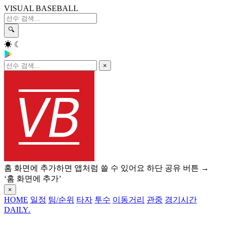
VISUAL BASEBALL
🔍
☀
☾
×
홈 화면에 추가하면 앱처럼 쓸 수 있어요
하단 공유 버튼 →
‘홈 화면에 추가’
×
HOME
일정
팀/순위
타자
투수
이동거리
관중
경기시간
DAILY
.