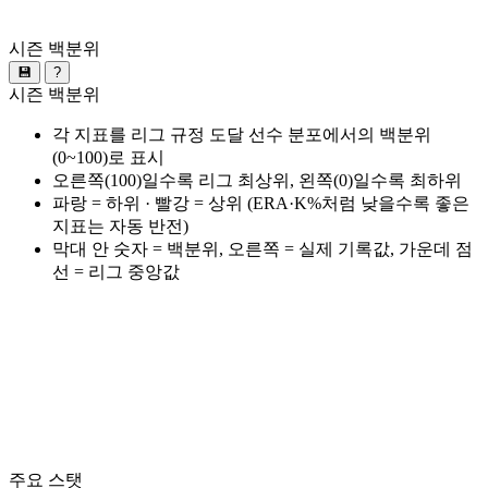
시즌 백분위
💾
?
시즌 백분위
각 지표를 리그 규정 도달 선수 분포에서의 백분위
(0~100)로 표시
오른쪽(100)일수록 리그 최상위, 왼쪽(0)일수록 최하위
파랑 = 하위 · 빨강 = 상위 (ERA·K%처럼 낮을수록 좋은
지표는 자동 반전)
막대 안 숫자 = 백분위, 오른쪽 = 실제 기록값, 가운데 점
선 = 리그 중앙값
주요 스탯