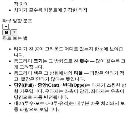
적 차이
차이가 클수록 카운트에 민감한 타자
타구 방향 분포
💾
?
차트 보는 법
타자가 친 공이 그라운드 어디로 갔는지 한눈에 보여줍
니다.
동그라미
크기
는 그 방향으로 친
횟수
— 많이 칠수록 크
게 그려집니다.
동그라미
색
은 그 방향에서의
타율
— 파랑은 안타가 적
고, 빨강은 안타가 많다는 뜻입니다.
당김(Pull)
·
중앙(Cent)
·
반대(Oppo)
는 타자가 스윙한 방
향 기준입니다. 우타자는 좌측이 당김, 좌타자는 우측이
당김으로 자동 반전됩니다.
내야(투수·포수·1~3루·유격)는 대부분 아웃 처리돼서 보
통 파랑으로 보입니다.