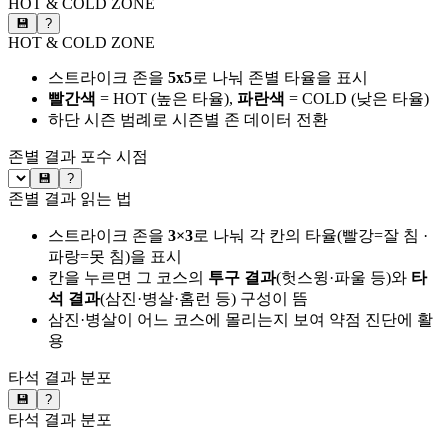
HOT & COLD ZONE
💾
?
HOT & COLD ZONE
스트라이크 존을
5x5
로 나눠 존별 타율을 표시
빨간색
= HOT (높은 타율),
파란색
= COLD (낮은 타율)
하단 시즌 범례로 시즌별 존 데이터 전환
존별 결과
포수 시점
💾
?
존별 결과 읽는 법
스트라이크 존을
3×3
로 나눠 각 칸의 타율(빨강=잘 침 ·
파랑=못 침)을 표시
칸을 누르면 그 코스의
투구 결과
(헛스윙·파울 등)와
타
석 결과
(삼진·병살·홈런 등) 구성이 뜸
삼진·병살이 어느 코스에 몰리는지 보여 약점 진단에 활
용
타석 결과 분포
💾
?
타석 결과 분포