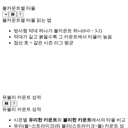
볼카운트별 타율
💾
?
볼카운트별 타율 읽는 법
방사형 막대 하나가 볼카운트 하나(0-0 ~ 3-2)
막대가 길고 붉을수록 그 카운트에서 타율이 높음
점선 호 = 같은 시즌 리그 평균
유불리 카운트 성적
💾
?
유불리 카운트 성적
시즌별
유리한 카운트
와
불리한 카운트
에서의 타율 비교
유리(볼>스트라이크)와 불리(스트라이크>볼) 카운트 성