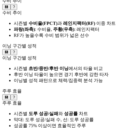
수비 추이
💾
?
수비 추이
시즌별
수비율(FPCT)
과
레인지팩터(RF)
이중 차트
파랑(좌축)
: 수비율,
주황(우축)
: 레인지팩터
RF가 높을수록 수비 범위가 넓은 선수
이닝 구간별 성적
💾
?
이닝 구간별 성적
시즌별
초반/중반/후반 이닝
에서의 타율 비교
후반 이닝 타율이 높으면 경기 후반에 강한 타자
이닝별 성적 패턴으로 체력/집중력 분석 가능
주루 효율
💾
?
주루 효율
시즌별
도루 성공/실패
와
성공률
차트
막대: 도루 성공/실패 수, 선: 도루 성공률
성공률 75% 이상이면 효율적인 주루