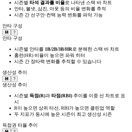
시즌별
타석 결과를 비율
로 나타낸 스택 바 차트
안타, 볼넷, 삼진, 아웃 등의 비율 변화를 추적
시즌 간 선구안·컨택 능력 변화를 파악 가능
안타 구성
💾
?
안타 구성
시즌별 안타를
1B/2B/3B/HR
로 분해한 스택 바 차트
홈런(HR) 비율이 높으면 파워 히터
시즌 간 장타력 변화를 추적할 수 있습니다
생산성 추이
💾
?
생산성 추이
시즌별
득점(R)
과
타점(RBI)
추이를 이중 선 차트로 표
시
R이 높으면 상위 타선, RBI가 높으면 클린업 역할
두 지표가 동시에 높은 시즌이 최고 생산성 시즌
득점권 타율 추이
💾
?