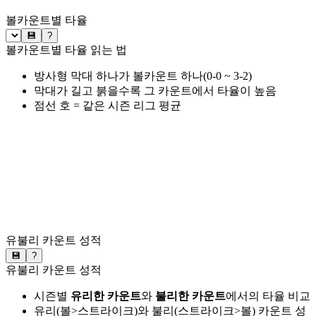
볼카운트별 타율
💾
?
볼카운트별 타율 읽는 법
방사형 막대 하나가 볼카운트 하나(0-0 ~ 3-2)
막대가 길고 붉을수록 그 카운트에서 타율이 높음
점선 호 = 같은 시즌 리그 평균
유불리 카운트 성적
💾
?
유불리 카운트 성적
시즌별
유리한 카운트
와
불리한 카운트
에서의 타율 비교
유리(볼>스트라이크)와 불리(스트라이크>볼) 카운트 성