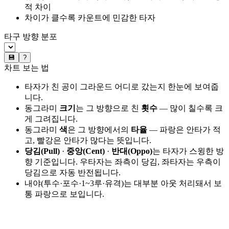
적 차이
차이가 클수록 카운트에 민감한 타자
타구 방향 분포
💾
?
차트 보는 법
타자가 친 공이 그라운드 어디로 갔는지 한눈에 보여줍
니다.
동그라미
크기
는 그 방향으로 친
횟수
— 많이 칠수록 크
게 그려집니다.
동그라미
색
은 그 방향에서의
타율
— 파랑은 안타가 적
고, 빨강은 안타가 많다는 뜻입니다.
당김(Pull)
·
중앙(Cent)
·
반대(Oppo)
는 타자가 스윙한 방
향 기준입니다. 우타자는 좌측이 당김, 좌타자는 우측이
당김으로 자동 반전됩니다.
내야(투수·포수·1~3루·유격)는 대부분 아웃 처리돼서 보
통 파랑으로 보입니다.