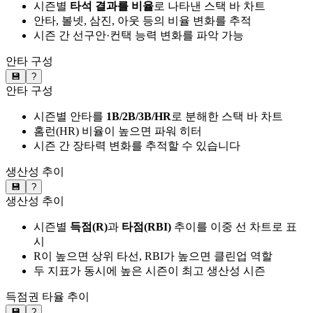
시즌별
타석 결과를 비율
로 나타낸 스택 바 차트
안타, 볼넷, 삼진, 아웃 등의 비율 변화를 추적
시즌 간 선구안·컨택 능력 변화를 파악 가능
안타 구성
💾
?
안타 구성
시즌별 안타를
1B/2B/3B/HR
로 분해한 스택 바 차트
홈런(HR) 비율이 높으면 파워 히터
시즌 간 장타력 변화를 추적할 수 있습니다
생산성 추이
💾
?
생산성 추이
시즌별
득점(R)
과
타점(RBI)
추이를 이중 선 차트로 표
시
R이 높으면 상위 타선, RBI가 높으면 클린업 역할
두 지표가 동시에 높은 시즌이 최고 생산성 시즌
득점권 타율 추이
💾
?