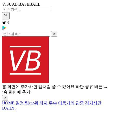
VISUAL BASEBALL
🔍
☀
☾
×
홈 화면에 추가하면 앱처럼 쓸 수 있어요
하단 공유 버튼 →
‘홈 화면에 추가’
×
HOME
일정
팀/순위
타자
투수
이동거리
관중
경기시간
DAILY
.