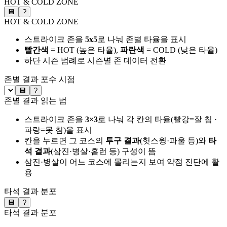
HOT & COLD ZONE
💾
?
HOT & COLD ZONE
스트라이크 존을
5x5
로 나눠 존별 타율을 표시
빨간색
= HOT (높은 타율),
파란색
= COLD (낮은 타율)
하단 시즌 범례로 시즌별 존 데이터 전환
존별 결과
포수 시점
💾
?
존별 결과 읽는 법
스트라이크 존을
3×3
로 나눠 각 칸의 타율(빨강=잘 침 ·
파랑=못 침)을 표시
칸을 누르면 그 코스의
투구 결과
(헛스윙·파울 등)와
타
석 결과
(삼진·병살·홈런 등) 구성이 뜸
삼진·병살이 어느 코스에 몰리는지 보여 약점 진단에 활
용
타석 결과 분포
💾
?
타석 결과 분포