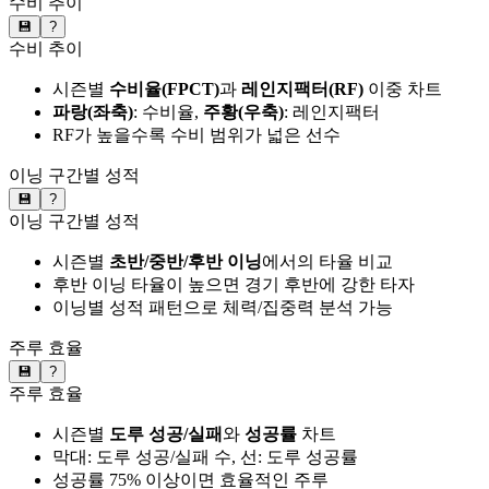
수비 추이
💾
?
수비 추이
시즌별
수비율(FPCT)
과
레인지팩터(RF)
이중 차트
파랑(좌축)
: 수비율,
주황(우축)
: 레인지팩터
RF가 높을수록 수비 범위가 넓은 선수
이닝 구간별 성적
💾
?
이닝 구간별 성적
시즌별
초반/중반/후반 이닝
에서의 타율 비교
후반 이닝 타율이 높으면 경기 후반에 강한 타자
이닝별 성적 패턴으로 체력/집중력 분석 가능
주루 효율
💾
?
주루 효율
시즌별
도루 성공/실패
와
성공률
차트
막대: 도루 성공/실패 수, 선: 도루 성공률
성공률 75% 이상이면 효율적인 주루