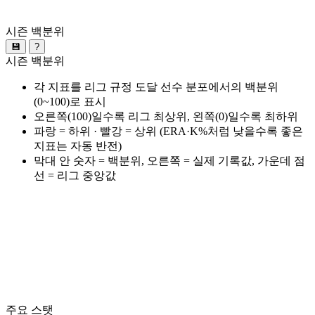
시즌 백분위
💾
?
시즌 백분위
각 지표를 리그 규정 도달 선수 분포에서의 백분위
(0~100)로 표시
오른쪽(100)일수록 리그 최상위, 왼쪽(0)일수록 최하위
파랑 = 하위 · 빨강 = 상위 (ERA·K%처럼 낮을수록 좋은
지표는 자동 반전)
막대 안 숫자 = 백분위, 오른쪽 = 실제 기록값, 가운데 점
선 = 리그 중앙값
주요 스탯