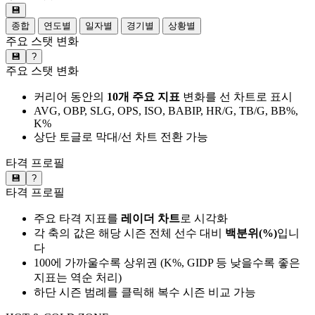
💾
종합
연도별
일자별
경기별
상황별
주요 스탯 변화
💾
?
주요 스탯 변화
커리어 동안의
10개 주요 지표
변화를 선 차트로 표시
AVG, OBP, SLG, OPS, ISO, BABIP, HR/G, TB/G, BB%,
K%
상단 토글로 막대/선 차트 전환 가능
타격 프로필
💾
?
타격 프로필
주요 타격 지표를
레이더 차트
로 시각화
각 축의 값은 해당 시즌 전체 선수 대비
백분위(%)
입니
다
100에 가까울수록 상위권 (K%, GIDP 등 낮을수록 좋은
지표는 역순 처리)
하단 시즌 범례를 클릭해 복수 시즌 비교 가능