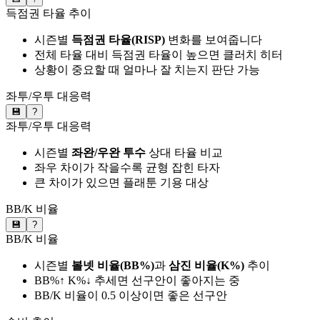
득점권 타율 추이
시즌별
득점권 타율(RISP)
변화를 보여줍니다
전체 타율 대비 득점권 타율이 높으면 클러치 히터
상황이 중요할 때 얼마나 잘 치는지 판단 가능
좌투/우투 대응력
💾
?
좌투/우투 대응력
시즌별
좌완/우완 투수
상대 타율 비교
좌우 차이가 작을수록 균형 잡힌 타자
큰 차이가 있으면 플래툰 기용 대상
BB/K 비율
💾
?
BB/K 비율
시즌별
볼넷 비율(BB%)
과
삼진 비율(K%)
추이
BB%↑ K%↓ 추세면 선구안이 좋아지는 중
BB/K 비율이 0.5 이상이면 좋은 선구안