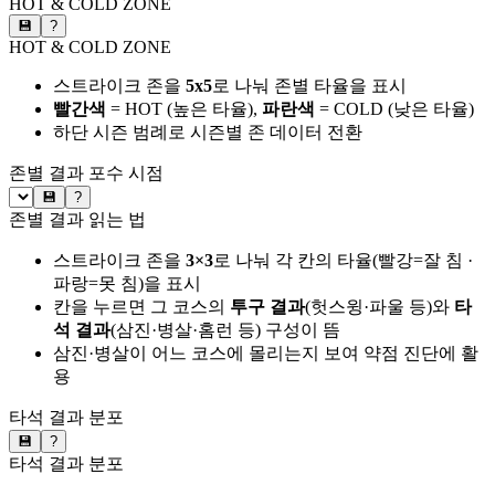
HOT & COLD ZONE
💾
?
HOT & COLD ZONE
스트라이크 존을
5x5
로 나눠 존별 타율을 표시
빨간색
= HOT (높은 타율),
파란색
= COLD (낮은 타율)
하단 시즌 범례로 시즌별 존 데이터 전환
존별 결과
포수 시점
💾
?
존별 결과 읽는 법
스트라이크 존을
3×3
로 나눠 각 칸의 타율(빨강=잘 침 ·
파랑=못 침)을 표시
칸을 누르면 그 코스의
투구 결과
(헛스윙·파울 등)와
타
석 결과
(삼진·병살·홈런 등) 구성이 뜸
삼진·병살이 어느 코스에 몰리는지 보여 약점 진단에 활
용
타석 결과 분포
💾
?
타석 결과 분포