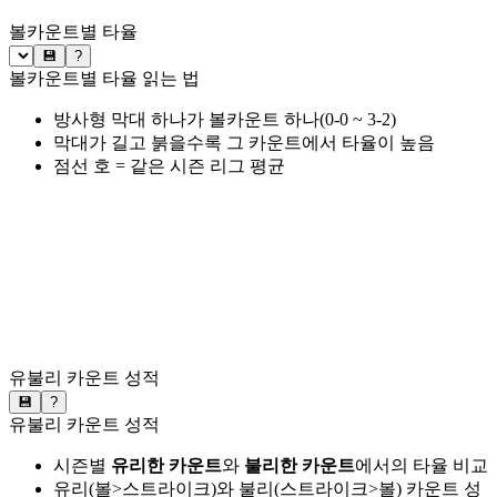
볼카운트별 타율
💾
?
볼카운트별 타율 읽는 법
방사형 막대 하나가 볼카운트 하나(0-0 ~ 3-2)
막대가 길고 붉을수록 그 카운트에서 타율이 높음
점선 호 = 같은 시즌 리그 평균
유불리 카운트 성적
💾
?
유불리 카운트 성적
시즌별
유리한 카운트
와
불리한 카운트
에서의 타율 비교
유리(볼>스트라이크)와 불리(스트라이크>볼) 카운트 성