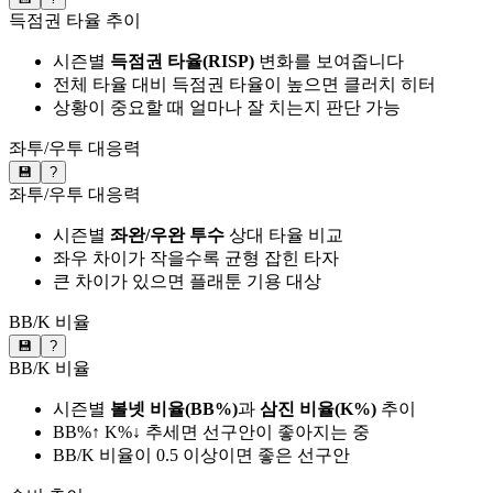
득점권 타율 추이
시즌별
득점권 타율(RISP)
변화를 보여줍니다
전체 타율 대비 득점권 타율이 높으면 클러치 히터
상황이 중요할 때 얼마나 잘 치는지 판단 가능
좌투/우투 대응력
💾
?
좌투/우투 대응력
시즌별
좌완/우완 투수
상대 타율 비교
좌우 차이가 작을수록 균형 잡힌 타자
큰 차이가 있으면 플래툰 기용 대상
BB/K 비율
💾
?
BB/K 비율
시즌별
볼넷 비율(BB%)
과
삼진 비율(K%)
추이
BB%↑ K%↓ 추세면 선구안이 좋아지는 중
BB/K 비율이 0.5 이상이면 좋은 선구안