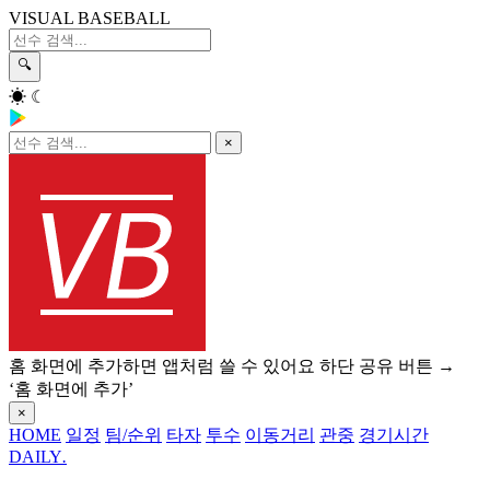
VISUAL BASEBALL
🔍
☀
☾
×
홈 화면에 추가하면 앱처럼 쓸 수 있어요
하단 공유 버튼 →
‘홈 화면에 추가’
×
HOME
일정
팀/순위
타자
투수
이동거리
관중
경기시간
DAILY
.