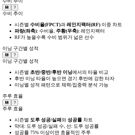
수비 추이
💾
?
수비 추이
시즌별
수비율(FPCT)
과
레인지팩터(RF)
이중 차트
파랑(좌축)
: 수비율,
주황(우축)
: 레인지팩터
RF가 높을수록 수비 범위가 넓은 선수
이닝 구간별 성적
💾
?
이닝 구간별 성적
시즌별
초반/중반/후반 이닝
에서의 타율 비교
후반 이닝 타율이 높으면 경기 후반에 강한 타자
이닝별 성적 패턴으로 체력/집중력 분석 가능
주루 효율
💾
?
주루 효율
시즌별
도루 성공/실패
와
성공률
차트
막대: 도루 성공/실패 수, 선: 도루 성공률
성공률 75% 이상이면 효율적인 주루