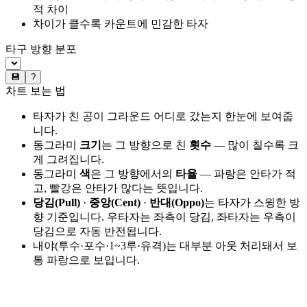
적 차이
차이가 클수록 카운트에 민감한 타자
타구 방향 분포
💾
?
차트 보는 법
타자가 친 공이 그라운드 어디로 갔는지 한눈에 보여줍
니다.
동그라미
크기
는 그 방향으로 친
횟수
— 많이 칠수록 크
게 그려집니다.
동그라미
색
은 그 방향에서의
타율
— 파랑은 안타가 적
고, 빨강은 안타가 많다는 뜻입니다.
당김(Pull)
·
중앙(Cent)
·
반대(Oppo)
는 타자가 스윙한 방
향 기준입니다. 우타자는 좌측이 당김, 좌타자는 우측이
당김으로 자동 반전됩니다.
내야(투수·포수·1~3루·유격)는 대부분 아웃 처리돼서 보
통 파랑으로 보입니다.