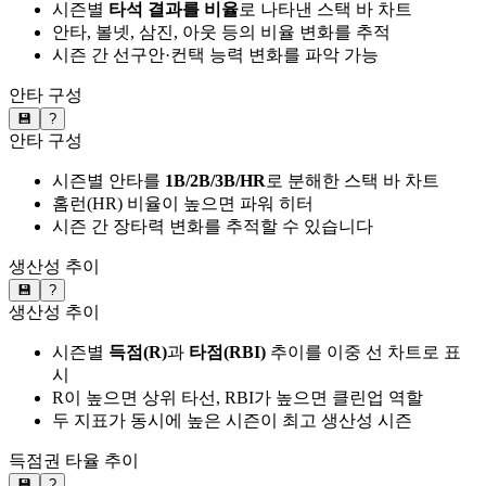
시즌별
타석 결과를 비율
로 나타낸 스택 바 차트
안타, 볼넷, 삼진, 아웃 등의 비율 변화를 추적
시즌 간 선구안·컨택 능력 변화를 파악 가능
안타 구성
💾
?
안타 구성
시즌별 안타를
1B/2B/3B/HR
로 분해한 스택 바 차트
홈런(HR) 비율이 높으면 파워 히터
시즌 간 장타력 변화를 추적할 수 있습니다
생산성 추이
💾
?
생산성 추이
시즌별
득점(R)
과
타점(RBI)
추이를 이중 선 차트로 표
시
R이 높으면 상위 타선, RBI가 높으면 클린업 역할
두 지표가 동시에 높은 시즌이 최고 생산성 시즌
득점권 타율 추이
💾
?