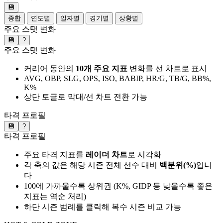
💾
종합
연도별
일자별
경기별
상황별
주요 스탯 변화
💾
?
주요 스탯 변화
커리어 동안의
10개 주요 지표
변화를 선 차트로 표시
AVG, OBP, SLG, OPS, ISO, BABIP, HR/G, TB/G, BB%,
K%
상단 토글로 막대/선 차트 전환 가능
타격 프로필
💾
?
타격 프로필
주요 타격 지표를
레이더 차트
로 시각화
각 축의 값은 해당 시즌 전체 선수 대비
백분위(%)
입니
다
100에 가까울수록 상위권 (K%, GIDP 등 낮을수록 좋은
지표는 역순 처리)
하단 시즌 범례를 클릭해 복수 시즌 비교 가능