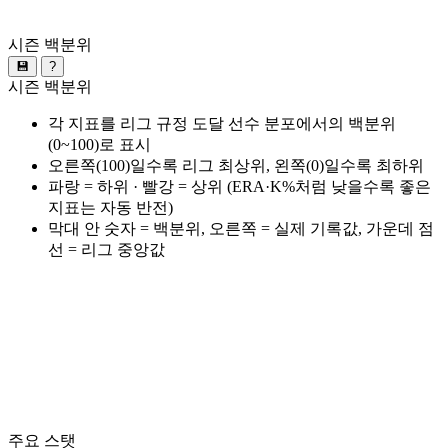
시즌 백분위
💾
?
시즌 백분위
각 지표를 리그 규정 도달 선수 분포에서의 백분위
(0~100)로 표시
오른쪽(100)일수록 리그 최상위, 왼쪽(0)일수록 최하위
파랑 = 하위 · 빨강 = 상위 (ERA·K%처럼 낮을수록 좋은
지표는 자동 반전)
막대 안 숫자 = 백분위, 오른쪽 = 실제 기록값, 가운데 점
선 = 리그 중앙값
주요 스탯