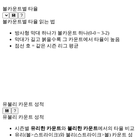
볼카운트별 타율
💾
?
볼카운트별 타율 읽는 법
방사형 막대 하나가 볼카운트 하나(0-0 ~ 3-2)
막대가 길고 붉을수록 그 카운트에서 타율이 높음
점선 호 = 같은 시즌 리그 평균
유불리 카운트 성적
💾
?
유불리 카운트 성적
시즌별
유리한 카운트
와
불리한 카운트
에서의 타율 비교
유리(볼>스트라이크)와 불리(스트라이크>볼) 카운트 성