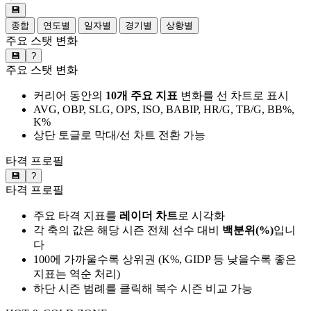
💾
종합
연도별
일자별
경기별
상황별
주요 스탯 변화
💾
?
주요 스탯 변화
커리어 동안의
10개 주요 지표
변화를 선 차트로 표시
AVG, OBP, SLG, OPS, ISO, BABIP, HR/G, TB/G, BB%,
K%
상단 토글로 막대/선 차트 전환 가능
타격 프로필
💾
?
타격 프로필
주요 타격 지표를
레이더 차트
로 시각화
각 축의 값은 해당 시즌 전체 선수 대비
백분위(%)
입니
다
100에 가까울수록 상위권 (K%, GIDP 등 낮을수록 좋은
지표는 역순 처리)
하단 시즌 범례를 클릭해 복수 시즌 비교 가능