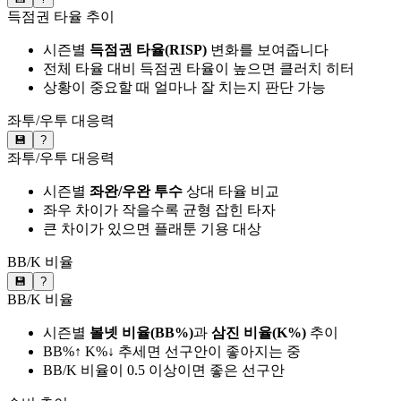
득점권 타율 추이
시즌별
득점권 타율(RISP)
변화를 보여줍니다
전체 타율 대비 득점권 타율이 높으면 클러치 히터
상황이 중요할 때 얼마나 잘 치는지 판단 가능
좌투/우투 대응력
💾
?
좌투/우투 대응력
시즌별
좌완/우완 투수
상대 타율 비교
좌우 차이가 작을수록 균형 잡힌 타자
큰 차이가 있으면 플래툰 기용 대상
BB/K 비율
💾
?
BB/K 비율
시즌별
볼넷 비율(BB%)
과
삼진 비율(K%)
추이
BB%↑ K%↓ 추세면 선구안이 좋아지는 중
BB/K 비율이 0.5 이상이면 좋은 선구안