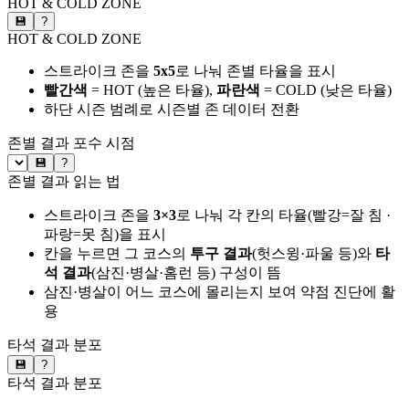
HOT & COLD ZONE
💾
?
HOT & COLD ZONE
스트라이크 존을
5x5
로 나눠 존별 타율을 표시
빨간색
= HOT (높은 타율),
파란색
= COLD (낮은 타율)
하단 시즌 범례로 시즌별 존 데이터 전환
존별 결과
포수 시점
💾
?
존별 결과 읽는 법
스트라이크 존을
3×3
로 나눠 각 칸의 타율(빨강=잘 침 ·
파랑=못 침)을 표시
칸을 누르면 그 코스의
투구 결과
(헛스윙·파울 등)와
타
석 결과
(삼진·병살·홈런 등) 구성이 뜸
삼진·병살이 어느 코스에 몰리는지 보여 약점 진단에 활
용
타석 결과 분포
💾
?
타석 결과 분포