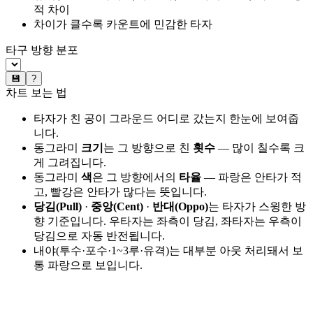
적 차이
차이가 클수록 카운트에 민감한 타자
타구 방향 분포
💾
?
차트 보는 법
타자가 친 공이 그라운드 어디로 갔는지 한눈에 보여줍
니다.
동그라미
크기
는 그 방향으로 친
횟수
— 많이 칠수록 크
게 그려집니다.
동그라미
색
은 그 방향에서의
타율
— 파랑은 안타가 적
고, 빨강은 안타가 많다는 뜻입니다.
당김(Pull)
·
중앙(Cent)
·
반대(Oppo)
는 타자가 스윙한 방
향 기준입니다. 우타자는 좌측이 당김, 좌타자는 우측이
당김으로 자동 반전됩니다.
내야(투수·포수·1~3루·유격)는 대부분 아웃 처리돼서 보
통 파랑으로 보입니다.