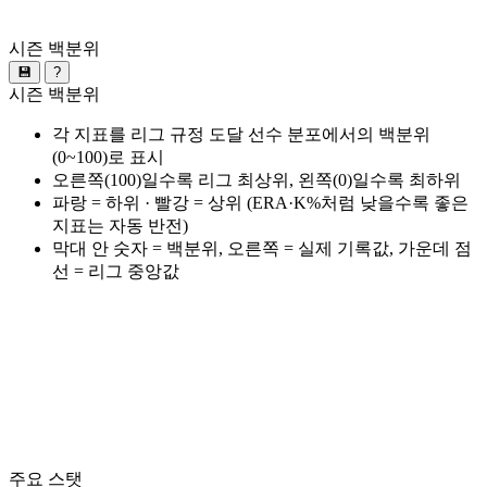
시즌 백분위
💾
?
시즌 백분위
각 지표를 리그 규정 도달 선수 분포에서의 백분위
(0~100)로 표시
오른쪽(100)일수록 리그 최상위, 왼쪽(0)일수록 최하위
파랑 = 하위 · 빨강 = 상위 (ERA·K%처럼 낮을수록 좋은
지표는 자동 반전)
막대 안 숫자 = 백분위, 오른쪽 = 실제 기록값, 가운데 점
선 = 리그 중앙값
주요 스탯