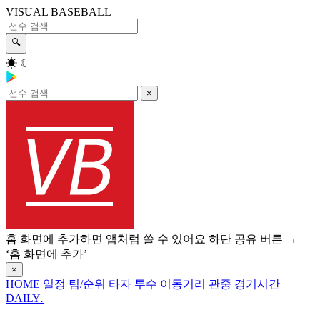
VISUAL BASEBALL
🔍
☀
☾
×
홈 화면에 추가하면 앱처럼 쓸 수 있어요
하단 공유 버튼 →
‘홈 화면에 추가’
×
HOME
일정
팀/순위
타자
투수
이동거리
관중
경기시간
DAILY
.