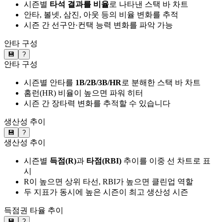
시즌별
타석 결과를 비율
로 나타낸 스택 바 차트
안타, 볼넷, 삼진, 아웃 등의 비율 변화를 추적
시즌 간 선구안·컨택 능력 변화를 파악 가능
안타 구성
💾
?
안타 구성
시즌별 안타를
1B/2B/3B/HR
로 분해한 스택 바 차트
홈런(HR) 비율이 높으면 파워 히터
시즌 간 장타력 변화를 추적할 수 있습니다
생산성 추이
💾
?
생산성 추이
시즌별
득점(R)
과
타점(RBI)
추이를 이중 선 차트로 표
시
R이 높으면 상위 타선, RBI가 높으면 클린업 역할
두 지표가 동시에 높은 시즌이 최고 생산성 시즌
득점권 타율 추이
💾
?