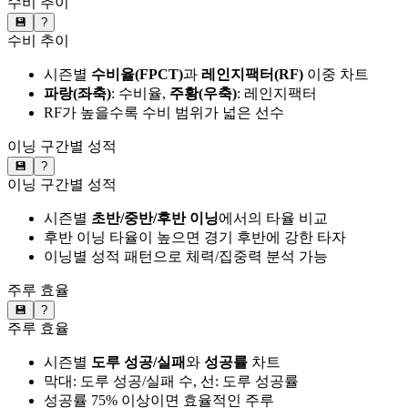
수비 추이
💾
?
수비 추이
시즌별
수비율(FPCT)
과
레인지팩터(RF)
이중 차트
파랑(좌축)
: 수비율,
주황(우축)
: 레인지팩터
RF가 높을수록 수비 범위가 넓은 선수
이닝 구간별 성적
💾
?
이닝 구간별 성적
시즌별
초반/중반/후반 이닝
에서의 타율 비교
후반 이닝 타율이 높으면 경기 후반에 강한 타자
이닝별 성적 패턴으로 체력/집중력 분석 가능
주루 효율
💾
?
주루 효율
시즌별
도루 성공/실패
와
성공률
차트
막대: 도루 성공/실패 수, 선: 도루 성공률
성공률 75% 이상이면 효율적인 주루