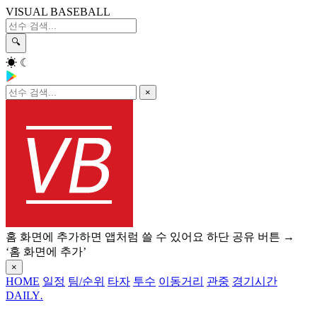
VISUAL BASEBALL
🔍
☀
☾
×
홈 화면에 추가하면 앱처럼 쓸 수 있어요
하단 공유 버튼 →
‘홈 화면에 추가’
×
HOME
일정
팀/순위
타자
투수
이동거리
관중
경기시간
DAILY
.