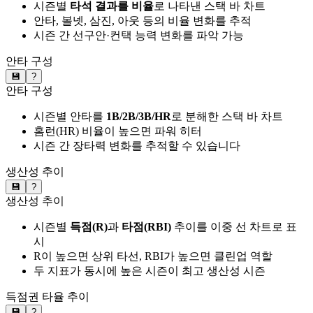
시즌별
타석 결과를 비율
로 나타낸 스택 바 차트
안타, 볼넷, 삼진, 아웃 등의 비율 변화를 추적
시즌 간 선구안·컨택 능력 변화를 파악 가능
안타 구성
💾
?
안타 구성
시즌별 안타를
1B/2B/3B/HR
로 분해한 스택 바 차트
홈런(HR) 비율이 높으면 파워 히터
시즌 간 장타력 변화를 추적할 수 있습니다
생산성 추이
💾
?
생산성 추이
시즌별
득점(R)
과
타점(RBI)
추이를 이중 선 차트로 표
시
R이 높으면 상위 타선, RBI가 높으면 클린업 역할
두 지표가 동시에 높은 시즌이 최고 생산성 시즌
득점권 타율 추이
💾
?