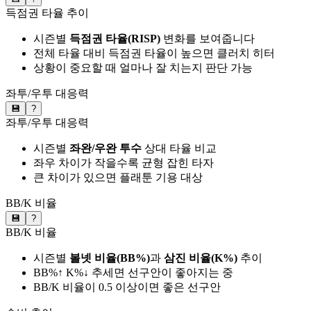
득점권 타율 추이
시즌별
득점권 타율(RISP)
변화를 보여줍니다
전체 타율 대비 득점권 타율이 높으면 클러치 히터
상황이 중요할 때 얼마나 잘 치는지 판단 가능
좌투/우투 대응력
💾
?
좌투/우투 대응력
시즌별
좌완/우완 투수
상대 타율 비교
좌우 차이가 작을수록 균형 잡힌 타자
큰 차이가 있으면 플래툰 기용 대상
BB/K 비율
💾
?
BB/K 비율
시즌별
볼넷 비율(BB%)
과
삼진 비율(K%)
추이
BB%↑ K%↓ 추세면 선구안이 좋아지는 중
BB/K 비율이 0.5 이상이면 좋은 선구안