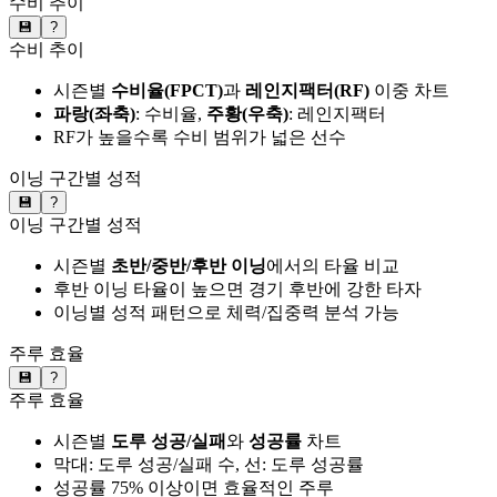
수비 추이
💾
?
수비 추이
시즌별
수비율(FPCT)
과
레인지팩터(RF)
이중 차트
파랑(좌축)
: 수비율,
주황(우축)
: 레인지팩터
RF가 높을수록 수비 범위가 넓은 선수
이닝 구간별 성적
💾
?
이닝 구간별 성적
시즌별
초반/중반/후반 이닝
에서의 타율 비교
후반 이닝 타율이 높으면 경기 후반에 강한 타자
이닝별 성적 패턴으로 체력/집중력 분석 가능
주루 효율
💾
?
주루 효율
시즌별
도루 성공/실패
와
성공률
차트
막대: 도루 성공/실패 수, 선: 도루 성공률
성공률 75% 이상이면 효율적인 주루