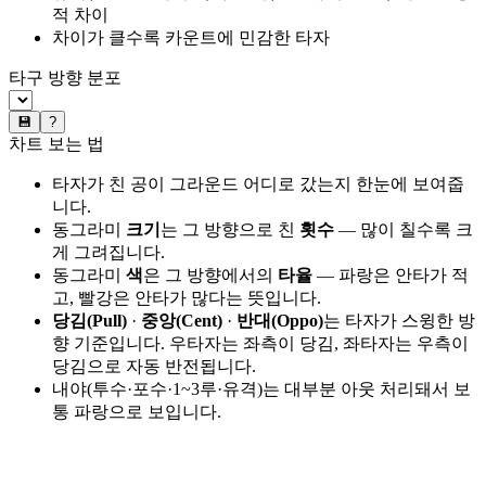
적 차이
차이가 클수록 카운트에 민감한 타자
타구 방향 분포
💾
?
차트 보는 법
타자가 친 공이 그라운드 어디로 갔는지 한눈에 보여줍
니다.
동그라미
크기
는 그 방향으로 친
횟수
— 많이 칠수록 크
게 그려집니다.
동그라미
색
은 그 방향에서의
타율
— 파랑은 안타가 적
고, 빨강은 안타가 많다는 뜻입니다.
당김(Pull)
·
중앙(Cent)
·
반대(Oppo)
는 타자가 스윙한 방
향 기준입니다. 우타자는 좌측이 당김, 좌타자는 우측이
당김으로 자동 반전됩니다.
내야(투수·포수·1~3루·유격)는 대부분 아웃 처리돼서 보
통 파랑으로 보입니다.