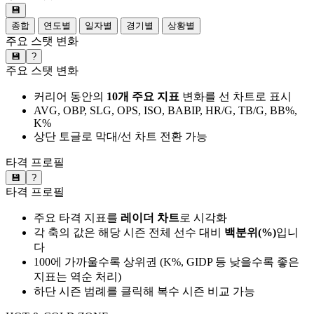
💾
종합
연도별
일자별
경기별
상황별
주요 스탯 변화
💾
?
주요 스탯 변화
커리어 동안의
10개 주요 지표
변화를 선 차트로 표시
AVG, OBP, SLG, OPS, ISO, BABIP, HR/G, TB/G, BB%,
K%
상단 토글로 막대/선 차트 전환 가능
타격 프로필
💾
?
타격 프로필
주요 타격 지표를
레이더 차트
로 시각화
각 축의 값은 해당 시즌 전체 선수 대비
백분위(%)
입니
다
100에 가까울수록 상위권 (K%, GIDP 등 낮을수록 좋은
지표는 역순 처리)
하단 시즌 범례를 클릭해 복수 시즌 비교 가능