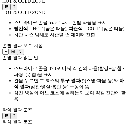
HOT & COLD ZONE
💾
?
HOT & COLD ZONE
스트라이크 존을
5x5
로 나눠 존별 타율을 표시
빨간색
= HOT (높은 타율),
파란색
= COLD (낮은 타율)
하단 시즌 범례로 시즌별 존 데이터 전환
존별 결과
포수 시점
💾
?
존별 결과 읽는 법
스트라이크 존을
3×3
로 나눠 각 칸의 타율(빨강=잘 침 ·
파랑=못 침)을 표시
칸을 누르면 그 코스의
투구 결과
(헛스윙·파울 등)와
타
석 결과
(삼진·병살·홈런 등) 구성이 뜸
삼진·병살이 어느 코스에 몰리는지 보여 약점 진단에 활
용
타석 결과 분포
💾
?
타석 결과 분포