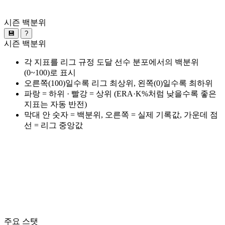
시즌 백분위
💾
?
시즌 백분위
각 지표를 리그 규정 도달 선수 분포에서의 백분위
(0~100)로 표시
오른쪽(100)일수록 리그 최상위, 왼쪽(0)일수록 최하위
파랑 = 하위 · 빨강 = 상위 (ERA·K%처럼 낮을수록 좋은
지표는 자동 반전)
막대 안 숫자 = 백분위, 오른쪽 = 실제 기록값, 가운데 점
선 = 리그 중앙값
주요 스탯