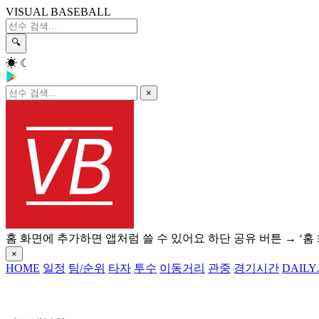
VISUAL BASEBALL
🔍
☀
☾
×
홈 화면에 추가하면 앱처럼 쓸 수 있어요
하단 공유 버튼 → ‘홈
×
HOME
일정
팀/순위
타자
투수
이동거리
관중
경기시간
DAILY