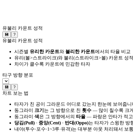
유불리 카운트 성적
💾
?
유불리 카운트 성적
시즌별
유리한 카운트
와
불리한 카운트
에서의 타율 비교
유리(볼>스트라이크)와 불리(스트라이크>볼) 카운트 성적
차이가 클수록 카운트에 민감한 타자
타구 방향 분포
💾
?
차트 보는 법
타자가 친 공이 그라운드 어디로 갔는지 한눈에 보여줍니
동그라미
크기
는 그 방향으로 친
횟수
— 많이 칠수록 크
동그라미
색
은 그 방향에서의
타율
— 파랑은 안타가 적고
당김(Pull)
·
중앙(Cent)
·
반대(Oppo)
는 타자가 스윙한 방
내야(투수·포수·1~3루·유격)는 대부분 아웃 처리돼서 보