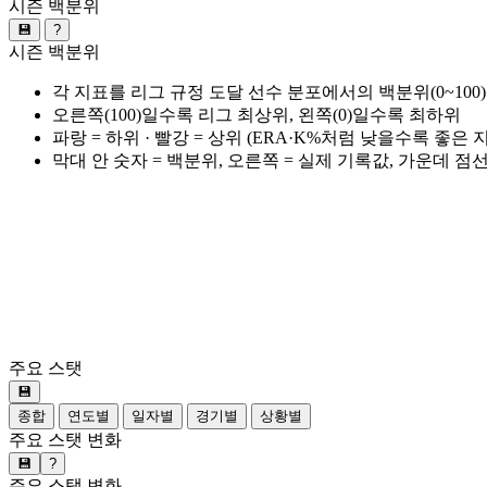
시즌 백분위
💾
?
시즌 백분위
각 지표를 리그 규정 도달 선수 분포에서의 백분위(0~100
오른쪽(100)일수록 리그 최상위, 왼쪽(0)일수록 최하위
파랑 = 하위 · 빨강 = 상위 (ERA·K%처럼 낮을수록 좋은
막대 안 숫자 = 백분위, 오른쪽 = 실제 기록값, 가운데 점
주요 스탯
💾
종합
연도별
일자별
경기별
상황별
주요 스탯 변화
💾
?
주요 스탯 변화