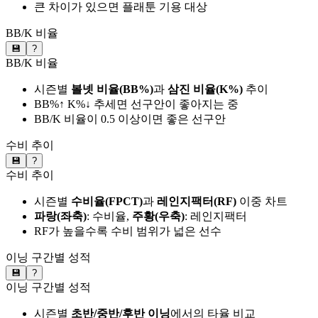
큰 차이가 있으면 플래툰 기용 대상
BB/K 비율
💾
?
BB/K 비율
시즌별
볼넷 비율(BB%)
과
삼진 비율(K%)
추이
BB%↑ K%↓ 추세면 선구안이 좋아지는 중
BB/K 비율이 0.5 이상이면 좋은 선구안
수비 추이
💾
?
수비 추이
시즌별
수비율(FPCT)
과
레인지팩터(RF)
이중 차트
파랑(좌축)
: 수비율,
주황(우축)
: 레인지팩터
RF가 높을수록 수비 범위가 넓은 선수
이닝 구간별 성적
💾
?
이닝 구간별 성적
시즌별
초반/중반/후반 이닝
에서의 타율 비교