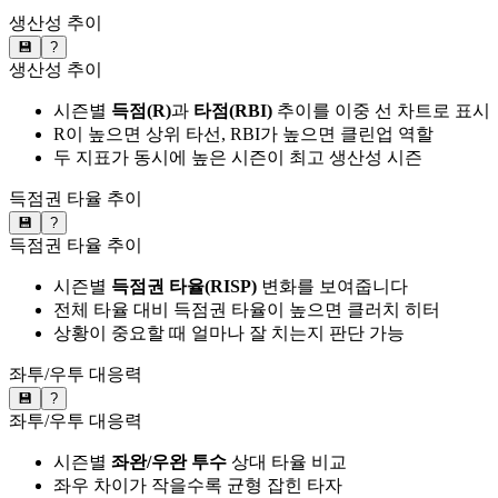
생산성 추이
💾
?
생산성 추이
시즌별
득점(R)
과
타점(RBI)
추이를 이중 선 차트로 표시
R이 높으면 상위 타선, RBI가 높으면 클린업 역할
두 지표가 동시에 높은 시즌이 최고 생산성 시즌
득점권 타율 추이
💾
?
득점권 타율 추이
시즌별
득점권 타율(RISP)
변화를 보여줍니다
전체 타율 대비 득점권 타율이 높으면 클러치 히터
상황이 중요할 때 얼마나 잘 치는지 판단 가능
좌투/우투 대응력
💾
?
좌투/우투 대응력
시즌별
좌완/우완 투수
상대 타율 비교
좌우 차이가 작을수록 균형 잡힌 타자