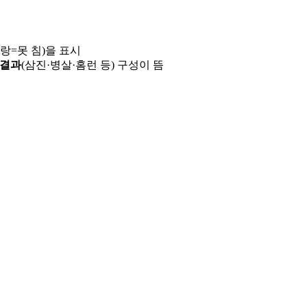
파랑=못 침)을 표시
 결과
(삼진·병살·홈런 등) 구성이 뜸
용