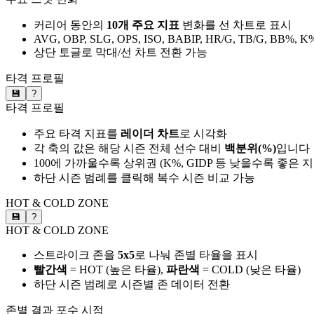
커리어 동안의
10개 주요 지표
변화를 선 차트로 표시
AVG, OBP, SLG, OPS, ISO, BABIP, HR/G, TB/G, BB%, K
상단 토글로 막대/선 차트 전환 가능
타격 프로필
💾
?
타격 프로필
주요 타격 지표를
레이더 차트
로 시각화
각 축의 값은 해당 시즌 전체 선수 대비
백분위(%)
입니다
100에 가까울수록 상위권 (K%, GIDP 등 낮을수록 좋은 
하단 시즌 범례를 클릭해 복수 시즌 비교 가능
HOT & COLD ZONE
💾
?
HOT & COLD ZONE
스트라이크 존을
5x5
로 나눠 존별 타율을 표시
빨간색
= HOT (높은 타율),
파란색
= COLD (낮은 타율)
하단 시즌 범례로 시즌별 존 데이터 전환
존별 결과
포수 시점