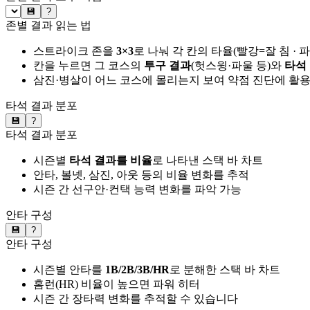
💾
?
존별 결과 읽는 법
스트라이크 존을
3×3
로 나눠 각 칸의 타율(빨강=잘 침 · 
칸을 누르면 그 코스의
투구 결과
(헛스윙·파울 등)와
타석
삼진·병살이 어느 코스에 몰리는지 보여 약점 진단에 활
타석 결과 분포
💾
?
타석 결과 분포
시즌별
타석 결과를 비율
로 나타낸 스택 바 차트
안타, 볼넷, 삼진, 아웃 등의 비율 변화를 추적
시즌 간 선구안·컨택 능력 변화를 파악 가능
안타 구성
💾
?
안타 구성
시즌별 안타를
1B/2B/3B/HR
로 분해한 스택 바 차트
홈런(HR) 비율이 높으면 파워 히터
시즌 간 장타력 변화를 추적할 수 있습니다