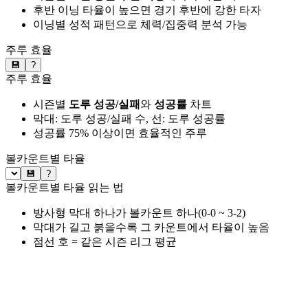
후반 이닝 타율이 높으면 경기 후반에 강한 타자
이닝별 성적 패턴으로 체력/집중력 분석 가능
주루 효율
💾
?
주루 효율
시즌별
도루 성공/실패
와
성공률
차트
막대: 도루 성공/실패 수, 선: 도루 성공률
성공률 75% 이상이면 효율적인 주루
볼카운트별 타율
💾
?
볼카운트별 타율 읽는 법
방사형 막대 하나가 볼카운트 하나(0-0 ~ 3-2)
막대가 길고 붉을수록 그 카운트에서 타율이 높음
점선 호 = 같은 시즌 리그 평균