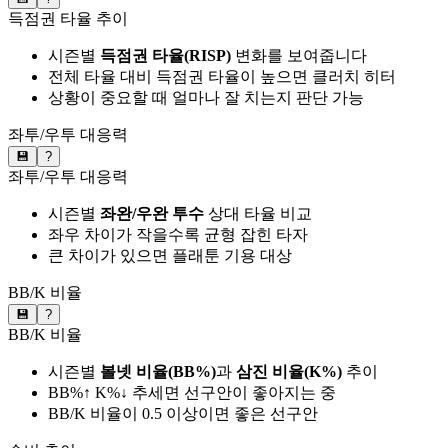
득점권 타율 추이
시즌별
득점권 타율(RISP)
변화를 보여줍니다
전체 타율 대비 득점권 타율이 높으면 클러치 히터
상황이 중요할 때 얼마나 잘 치는지 판단 가능
좌투/우투 대응력
💾
?
좌투/우투 대응력
시즌별
좌완/우완 투수
상대 타율 비교
좌우 차이가 작을수록 균형 잡힌 타자
큰 차이가 있으면 플래툰 기용 대상
BB/K 비율
💾
?
BB/K 비율
시즌별
볼넷 비율(BB%)
과
삼진 비율(K%)
추이
BB%↑ K%↓ 추세면 선구안이 좋아지는 중
BB/K 비율이 0.5 이상이면 좋은 선구안