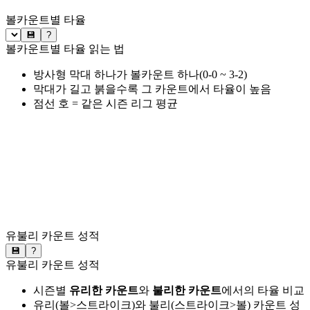
볼카운트별 타율
💾
?
볼카운트별 타율 읽는 법
방사형 막대 하나가 볼카운트 하나(0-0 ~ 3-2)
막대가 길고 붉을수록 그 카운트에서 타율이 높음
점선 호 = 같은 시즌 리그 평균
유불리 카운트 성적
💾
?
유불리 카운트 성적
시즌별
유리한 카운트
와
불리한 카운트
에서의 타율 비교
유리(볼>스트라이크)와 불리(스트라이크>볼) 카운트 성