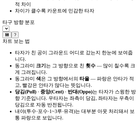
적 차이
차이가 클수록 카운트에 민감한 타자
타구 방향 분포
💾
?
차트 보는 법
타자가 친 공이 그라운드 어디로 갔는지 한눈에 보여줍
니다.
동그라미
크기
는 그 방향으로 친
횟수
— 많이 칠수록 크
게 그려집니다.
동그라미
색
은 그 방향에서의
타율
— 파랑은 안타가 적
고, 빨강은 안타가 많다는 뜻입니다.
당김(Pull)
·
중앙(Cent)
·
반대(Oppo)
는 타자가 스윙한 방
향 기준입니다. 우타자는 좌측이 당김, 좌타자는 우측이
당김으로 자동 반전됩니다.
내야(투수·포수·1~3루·유격)는 대부분 아웃 처리돼서 보
통 파랑으로 보입니다.