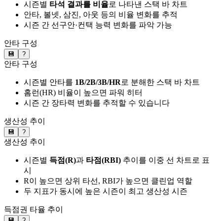
시즌별
타석 결과를 비율
로 나타낸 스택 바 차트
안타, 볼넷, 삼진, 아웃 등의 비율 변화를 추적
시즌 간 선구안·컨택 능력 변화를 파악 가능
안타 구성
💾
?
안타 구성
시즌별 안타를
1B/2B/3B/HR
로 분해한 스택 바 차트
홈런(HR) 비율이 높으면 파워 히터
시즌 간 장타력 변화를 추적할 수 있습니다
생산성 추이
💾
?
생산성 추이
시즌별
득점(R)
과
타점(RBI)
추이를 이중 선 차트로 표
시
R이 높으면 상위 타선, RBI가 높으면 클린업 역할
두 지표가 동시에 높은 시즌이 최고 생산성 시즌
득점권 타율 추이
💾
?