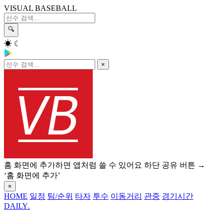
VISUAL BASEBALL
🔍
☀
☾
×
홈 화면에 추가하면 앱처럼 쓸 수 있어요
하단 공유 버튼 →
‘홈 화면에 추가’
×
HOME
일정
팀/순위
타자
투수
이동거리
관중
경기시간
DAILY
.