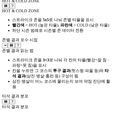
HOT & COLD ZONE
💾
?
HOT & COLD ZONE
스트라이크 존을
5x5
로 나눠 존별 타율을 표시
빨간색
= HOT (높은 타율),
파란색
= COLD (낮은 타율)
하단 시즌 범례로 시즌별 존 데이터 전환
존별 결과
포수 시점
💾
?
존별 결과 읽는 법
스트라이크 존을
3×3
로 나눠 각 칸의 타율(빨강=잘 침 ·
파랑=못 침)을 표시
칸을 누르면 그 코스의
투구 결과
(헛스윙·파울 등)와
타
석 결과
(삼진·병살·홈런 등) 구성이 뜸
삼진·병살이 어느 코스에 몰리는지 보여 약점 진단에 활
용
타석 결과 분포
💾
?
타석 결과 분포