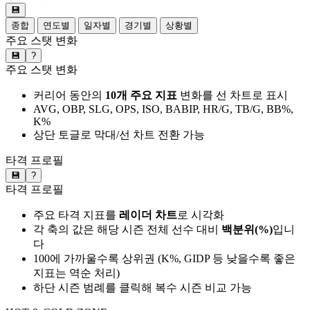
💾
종합
연도별
일자별
경기별
상황별
주요 스탯 변화
💾
?
주요 스탯 변화
커리어 동안의
10개 주요 지표
변화를 선 차트로 표시
AVG, OBP, SLG, OPS, ISO, BABIP, HR/G, TB/G, BB%,
K%
상단 토글로 막대/선 차트 전환 가능
타격 프로필
💾
?
타격 프로필
주요 타격 지표를
레이더 차트
로 시각화
각 축의 값은 해당 시즌 전체 선수 대비
백분위(%)
입니
다
100에 가까울수록 상위권 (K%, GIDP 등 낮을수록 좋은
지표는 역순 처리)
하단 시즌 범례를 클릭해 복수 시즌 비교 가능