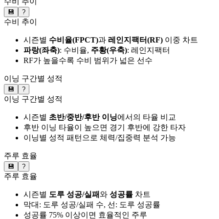
수비 추이
💾
?
수비 추이
시즌별
수비율(FPCT)
과
레인지팩터(RF)
이중 차트
파랑(좌축)
: 수비율,
주황(우축)
: 레인지팩터
RF가 높을수록 수비 범위가 넓은 선수
이닝 구간별 성적
💾
?
이닝 구간별 성적
시즌별
초반/중반/후반 이닝
에서의 타율 비교
후반 이닝 타율이 높으면 경기 후반에 강한 타자
이닝별 성적 패턴으로 체력/집중력 분석 가능
주루 효율
💾
?
주루 효율
시즌별
도루 성공/실패
와
성공률
차트
막대: 도루 성공/실패 수, 선: 도루 성공률
성공률 75% 이상이면 효율적인 주루