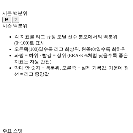
시즌 백분위
💾
?
시즌 백분위
각 지표를 리그 규정 도달 선수 분포에서의 백분위
(0~100)로 표시
오른쪽(100)일수록 리그 최상위, 왼쪽(0)일수록 최하위
파랑 = 하위 · 빨강 = 상위 (ERA·K%처럼 낮을수록 좋은
지표는 자동 반전)
막대 안 숫자 = 백분위, 오른쪽 = 실제 기록값, 가운데 점
선 = 리그 중앙값
주요 스탯