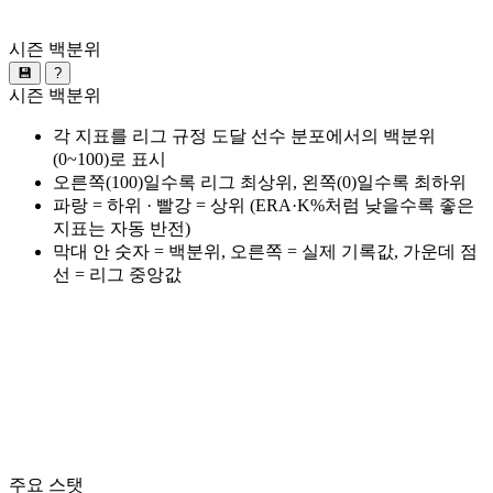
시즌 백분위
💾
?
시즌 백분위
각 지표를 리그 규정 도달 선수 분포에서의 백분위
(0~100)로 표시
오른쪽(100)일수록 리그 최상위, 왼쪽(0)일수록 최하위
파랑 = 하위 · 빨강 = 상위 (ERA·K%처럼 낮을수록 좋은
지표는 자동 반전)
막대 안 숫자 = 백분위, 오른쪽 = 실제 기록값, 가운데 점
선 = 리그 중앙값
주요 스탯