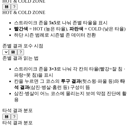
HOT & COLD ZONE
💾
?
HOT & COLD ZONE
스트라이크 존을
5x5
로 나눠 존별 타율을 표시
빨간색
= HOT (높은 타율),
파란색
= COLD (낮은 타율)
하단 시즌 범례로 시즌별 존 데이터 전환
존별 결과
포수 시점
💾
?
존별 결과 읽는 법
스트라이크 존을
3×3
로 나눠 각 칸의 타율(빨강=잘 침 ·
파랑=못 침)을 표시
칸을 누르면 그 코스의
투구 결과
(헛스윙·파울 등)와
타
석 결과
(삼진·병살·홈런 등) 구성이 뜸
삼진·병살이 어느 코스에 몰리는지 보여 약점 진단에 활
용
타석 결과 분포
💾
?
타석 결과 분포