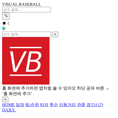
VISUAL BASEBALL
🔍
☀
☾
×
홈 화면에 추가하면 앱처럼 쓸 수 있어요
하단 공유 버튼 →
‘홈 화면에 추가’
×
HOME
일정
팀/순위
타자
투수
이동거리
관중
경기시간
DAILY
.