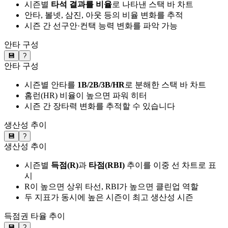
시즌별
타석 결과를 비율
로 나타낸 스택 바 차트
안타, 볼넷, 삼진, 아웃 등의 비율 변화를 추적
시즌 간 선구안·컨택 능력 변화를 파악 가능
안타 구성
💾
?
안타 구성
시즌별 안타를
1B/2B/3B/HR
로 분해한 스택 바 차트
홈런(HR) 비율이 높으면 파워 히터
시즌 간 장타력 변화를 추적할 수 있습니다
생산성 추이
💾
?
생산성 추이
시즌별
득점(R)
과
타점(RBI)
추이를 이중 선 차트로 표
시
R이 높으면 상위 타선, RBI가 높으면 클린업 역할
두 지표가 동시에 높은 시즌이 최고 생산성 시즌
득점권 타율 추이
💾
?