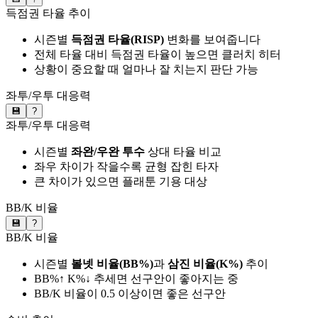
득점권 타율 추이
시즌별
득점권 타율(RISP)
변화를 보여줍니다
전체 타율 대비 득점권 타율이 높으면 클러치 히터
상황이 중요할 때 얼마나 잘 치는지 판단 가능
좌투/우투 대응력
💾
?
좌투/우투 대응력
시즌별
좌완/우완 투수
상대 타율 비교
좌우 차이가 작을수록 균형 잡힌 타자
큰 차이가 있으면 플래툰 기용 대상
BB/K 비율
💾
?
BB/K 비율
시즌별
볼넷 비율(BB%)
과
삼진 비율(K%)
추이
BB%↑ K%↓ 추세면 선구안이 좋아지는 중
BB/K 비율이 0.5 이상이면 좋은 선구안