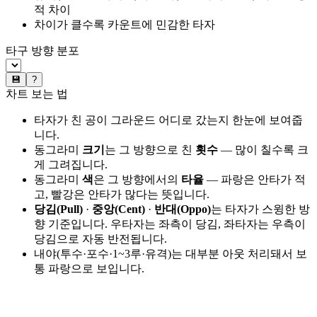
적 차이
차이가 클수록 카운트에 민감한 타자
타구 방향 분포
💾
?
차트 보는 법
타자가 친 공이 그라운드 어디로 갔는지 한눈에 보여줍
니다.
동그라미
크기
는 그 방향으로 친
횟수
— 많이 칠수록 크
게 그려집니다.
동그라미
색
은 그 방향에서의
타율
— 파랑은 안타가 적
고, 빨강은 안타가 많다는 뜻입니다.
당김(Pull)
·
중앙(Cent)
·
반대(Oppo)
는 타자가 스윙한 방
향 기준입니다. 우타자는 좌측이 당김, 좌타자는 우측이
당김으로 자동 반전됩니다.
내야(투수·포수·1~3루·유격)는 대부분 아웃 처리돼서 보
통 파랑으로 보입니다.