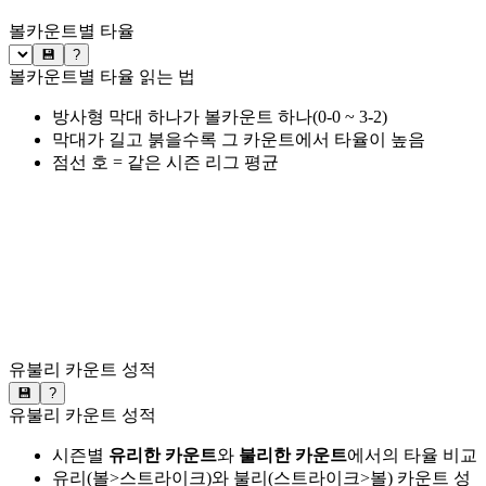
볼카운트별 타율
💾
?
볼카운트별 타율 읽는 법
방사형 막대 하나가 볼카운트 하나(0-0 ~ 3-2)
막대가 길고 붉을수록 그 카운트에서 타율이 높음
점선 호 = 같은 시즌 리그 평균
유불리 카운트 성적
💾
?
유불리 카운트 성적
시즌별
유리한 카운트
와
불리한 카운트
에서의 타율 비교
유리(볼>스트라이크)와 불리(스트라이크>볼) 카운트 성