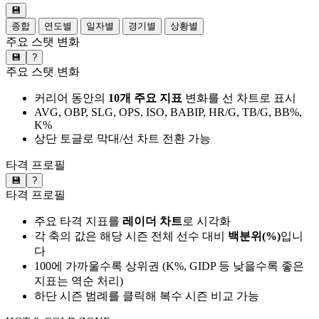
💾
종합
연도별
일자별
경기별
상황별
주요 스탯 변화
💾
?
주요 스탯 변화
커리어 동안의
10개 주요 지표
변화를 선 차트로 표시
AVG, OBP, SLG, OPS, ISO, BABIP, HR/G, TB/G, BB%,
K%
상단 토글로 막대/선 차트 전환 가능
타격 프로필
💾
?
타격 프로필
주요 타격 지표를
레이더 차트
로 시각화
각 축의 값은 해당 시즌 전체 선수 대비
백분위(%)
입니
다
100에 가까울수록 상위권 (K%, GIDP 등 낮을수록 좋은
지표는 역순 처리)
하단 시즌 범례를 클릭해 복수 시즌 비교 가능