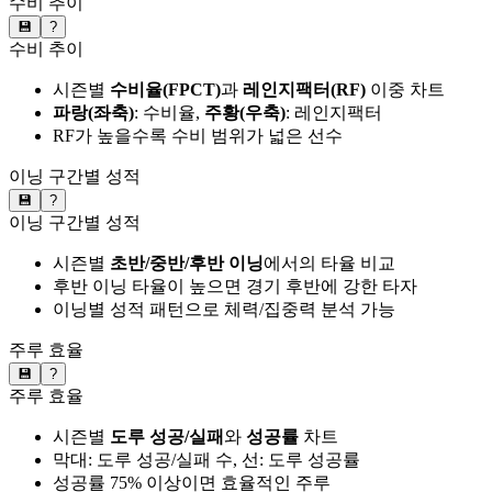
수비 추이
💾
?
수비 추이
시즌별
수비율(FPCT)
과
레인지팩터(RF)
이중 차트
파랑(좌축)
: 수비율,
주황(우축)
: 레인지팩터
RF가 높을수록 수비 범위가 넓은 선수
이닝 구간별 성적
💾
?
이닝 구간별 성적
시즌별
초반/중반/후반 이닝
에서의 타율 비교
후반 이닝 타율이 높으면 경기 후반에 강한 타자
이닝별 성적 패턴으로 체력/집중력 분석 가능
주루 효율
💾
?
주루 효율
시즌별
도루 성공/실패
와
성공률
차트
막대: 도루 성공/실패 수, 선: 도루 성공률
성공률 75% 이상이면 효율적인 주루