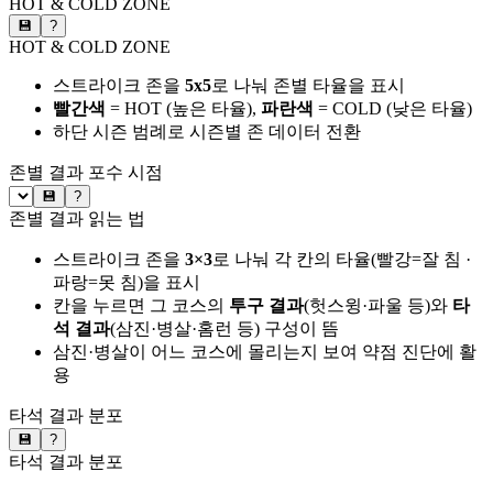
HOT & COLD ZONE
💾
?
HOT & COLD ZONE
스트라이크 존을
5x5
로 나눠 존별 타율을 표시
빨간색
= HOT (높은 타율),
파란색
= COLD (낮은 타율)
하단 시즌 범례로 시즌별 존 데이터 전환
존별 결과
포수 시점
💾
?
존별 결과 읽는 법
스트라이크 존을
3×3
로 나눠 각 칸의 타율(빨강=잘 침 ·
파랑=못 침)을 표시
칸을 누르면 그 코스의
투구 결과
(헛스윙·파울 등)와
타
석 결과
(삼진·병살·홈런 등) 구성이 뜸
삼진·병살이 어느 코스에 몰리는지 보여 약점 진단에 활
용
타석 결과 분포
💾
?
타석 결과 분포