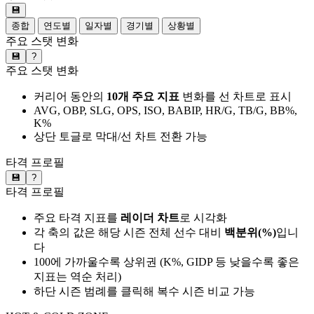
💾
종합
연도별
일자별
경기별
상황별
주요 스탯 변화
💾
?
주요 스탯 변화
커리어 동안의
10개 주요 지표
변화를 선 차트로 표시
AVG, OBP, SLG, OPS, ISO, BABIP, HR/G, TB/G, BB%,
K%
상단 토글로 막대/선 차트 전환 가능
타격 프로필
💾
?
타격 프로필
주요 타격 지표를
레이더 차트
로 시각화
각 축의 값은 해당 시즌 전체 선수 대비
백분위(%)
입니
다
100에 가까울수록 상위권 (K%, GIDP 등 낮을수록 좋은
지표는 역순 처리)
하단 시즌 범례를 클릭해 복수 시즌 비교 가능