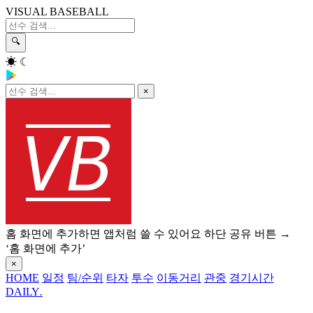
VISUAL BASEBALL
🔍
☀
☾
×
홈 화면에 추가하면 앱처럼 쓸 수 있어요
하단 공유 버튼 →
‘홈 화면에 추가’
×
HOME
일정
팀/순위
타자
투수
이동거리
관중
경기시간
DAILY
.