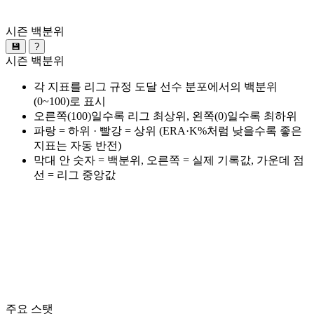
시즌 백분위
💾
?
시즌 백분위
각 지표를 리그 규정 도달 선수 분포에서의 백분위
(0~100)로 표시
오른쪽(100)일수록 리그 최상위, 왼쪽(0)일수록 최하위
파랑 = 하위 · 빨강 = 상위 (ERA·K%처럼 낮을수록 좋은
지표는 자동 반전)
막대 안 숫자 = 백분위, 오른쪽 = 실제 기록값, 가운데 점
선 = 리그 중앙값
주요 스탯