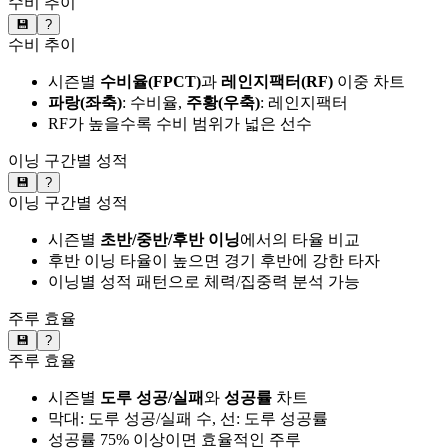
수비 추이
💾
?
수비 추이
시즌별
수비율(FPCT)
과
레인지팩터(RF)
이중 차트
파랑(좌축)
: 수비율,
주황(우축)
: 레인지팩터
RF가 높을수록 수비 범위가 넓은 선수
이닝 구간별 성적
💾
?
이닝 구간별 성적
시즌별
초반/중반/후반 이닝
에서의 타율 비교
후반 이닝 타율이 높으면 경기 후반에 강한 타자
이닝별 성적 패턴으로 체력/집중력 분석 가능
주루 효율
💾
?
주루 효율
시즌별
도루 성공/실패
와
성공률
차트
막대: 도루 성공/실패 수, 선: 도루 성공률
성공률 75% 이상이면 효율적인 주루