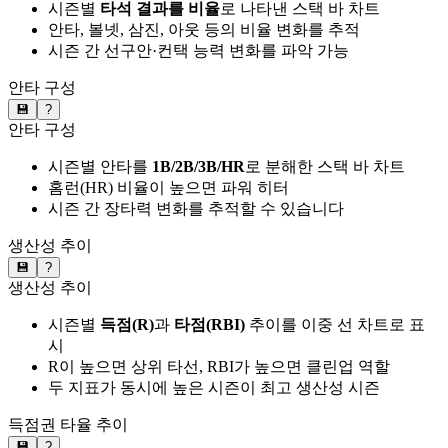
시즌별
타석 결과를 비율
로 나타낸 스택 바 차트
안타, 볼넷, 삼진, 아웃 등의 비율 변화를 추적
시즌 간 선구안·컨택 능력 변화를 파악 가능
안타 구성
💾
?
안타 구성
시즌별 안타를
1B/2B/3B/HR
로 분해한 스택 바 차트
홈런(HR) 비율이 높으면 파워 히터
시즌 간 장타력 변화를 추적할 수 있습니다
생산성 추이
💾
?
생산성 추이
시즌별
득점(R)
과
타점(RBI)
추이를 이중 선 차트로 표
시
R이 높으면 상위 타선, RBI가 높으면 클린업 역할
두 지표가 동시에 높은 시즌이 최고 생산성 시즌
득점권 타율 추이
💾
?