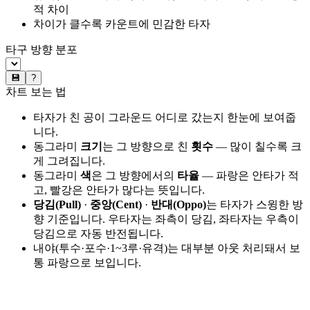
적 차이
차이가 클수록 카운트에 민감한 타자
타구 방향 분포
💾
?
차트 보는 법
타자가 친 공이 그라운드 어디로 갔는지 한눈에 보여줍
니다.
동그라미
크기
는 그 방향으로 친
횟수
— 많이 칠수록 크
게 그려집니다.
동그라미
색
은 그 방향에서의
타율
— 파랑은 안타가 적
고, 빨강은 안타가 많다는 뜻입니다.
당김(Pull)
·
중앙(Cent)
·
반대(Oppo)
는 타자가 스윙한 방
향 기준입니다. 우타자는 좌측이 당김, 좌타자는 우측이
당김으로 자동 반전됩니다.
내야(투수·포수·1~3루·유격)는 대부분 아웃 처리돼서 보
통 파랑으로 보입니다.