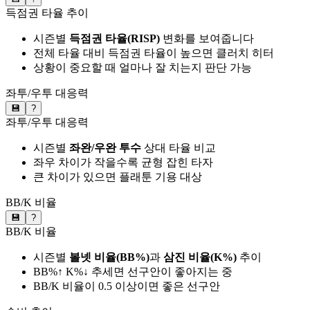
득점권 타율 추이
시즌별
득점권 타율(RISP)
변화를 보여줍니다
전체 타율 대비 득점권 타율이 높으면 클러치 히터
상황이 중요할 때 얼마나 잘 치는지 판단 가능
좌투/우투 대응력
💾
?
좌투/우투 대응력
시즌별
좌완/우완 투수
상대 타율 비교
좌우 차이가 작을수록 균형 잡힌 타자
큰 차이가 있으면 플래툰 기용 대상
BB/K 비율
💾
?
BB/K 비율
시즌별
볼넷 비율(BB%)
과
삼진 비율(K%)
추이
BB%↑ K%↓ 추세면 선구안이 좋아지는 중
BB/K 비율이 0.5 이상이면 좋은 선구안