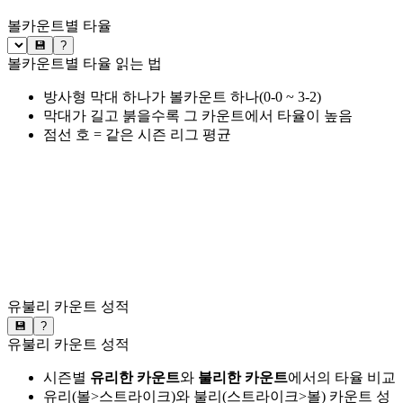
볼카운트별 타율
💾
?
볼카운트별 타율 읽는 법
방사형 막대 하나가 볼카운트 하나(0-0 ~ 3-2)
막대가 길고 붉을수록 그 카운트에서 타율이 높음
점선 호 = 같은 시즌 리그 평균
유불리 카운트 성적
💾
?
유불리 카운트 성적
시즌별
유리한 카운트
와
불리한 카운트
에서의 타율 비교
유리(볼>스트라이크)와 불리(스트라이크>볼) 카운트 성