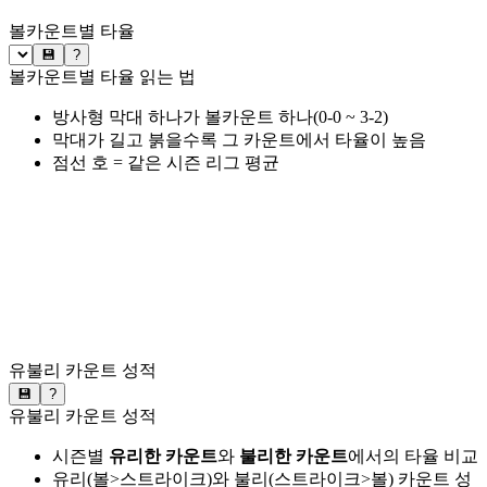
볼카운트별 타율
💾
?
볼카운트별 타율 읽는 법
방사형 막대 하나가 볼카운트 하나(0-0 ~ 3-2)
막대가 길고 붉을수록 그 카운트에서 타율이 높음
점선 호 = 같은 시즌 리그 평균
유불리 카운트 성적
💾
?
유불리 카운트 성적
시즌별
유리한 카운트
와
불리한 카운트
에서의 타율 비교
유리(볼>스트라이크)와 불리(스트라이크>볼) 카운트 성