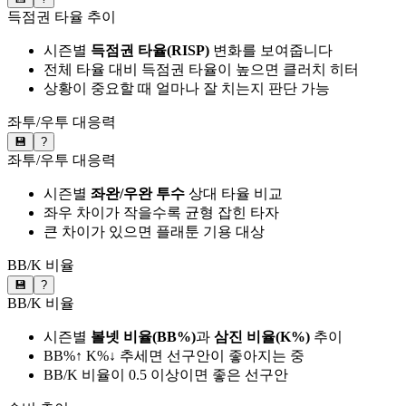
득점권 타율 추이
시즌별
득점권 타율(RISP)
변화를 보여줍니다
전체 타율 대비 득점권 타율이 높으면 클러치 히터
상황이 중요할 때 얼마나 잘 치는지 판단 가능
좌투/우투 대응력
💾
?
좌투/우투 대응력
시즌별
좌완/우완 투수
상대 타율 비교
좌우 차이가 작을수록 균형 잡힌 타자
큰 차이가 있으면 플래툰 기용 대상
BB/K 비율
💾
?
BB/K 비율
시즌별
볼넷 비율(BB%)
과
삼진 비율(K%)
추이
BB%↑ K%↓ 추세면 선구안이 좋아지는 중
BB/K 비율이 0.5 이상이면 좋은 선구안