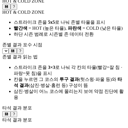
HOT & COLD ZONE
💾
?
HOT & COLD ZONE
스트라이크 존을
5x5
로 나눠 존별 타율을 표시
빨간색
= HOT (높은 타율),
파란색
= COLD (낮은 타율)
하단 시즌 범례로 시즌별 존 데이터 전환
존별 결과
포수 시점
💾
?
존별 결과 읽는 법
스트라이크 존을
3×3
로 나눠 각 칸의 타율(빨강=잘 침 ·
파랑=못 침)을 표시
칸을 누르면 그 코스의
투구 결과
(헛스윙·파울 등)와
타
석 결과
(삼진·병살·홈런 등) 구성이 뜸
삼진·병살이 어느 코스에 몰리는지 보여 약점 진단에 활
용
타석 결과 분포
💾
?
타석 결과 분포