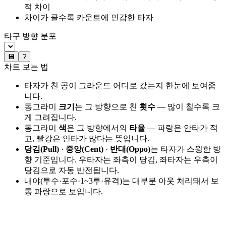
적 차이
차이가 클수록 카운트에 민감한 타자
타구 방향 분포
💾
?
차트 보는 법
타자가 친 공이 그라운드 어디로 갔는지 한눈에 보여줍
니다.
동그라미
크기
는 그 방향으로 친
횟수
— 많이 칠수록 크
게 그려집니다.
동그라미
색
은 그 방향에서의
타율
— 파랑은 안타가 적
고, 빨강은 안타가 많다는 뜻입니다.
당김(Pull)
·
중앙(Cent)
·
반대(Oppo)
는 타자가 스윙한 방
향 기준입니다. 우타자는 좌측이 당김, 좌타자는 우측이
당김으로 자동 반전됩니다.
내야(투수·포수·1~3루·유격)는 대부분 아웃 처리돼서 보
통 파랑으로 보입니다.