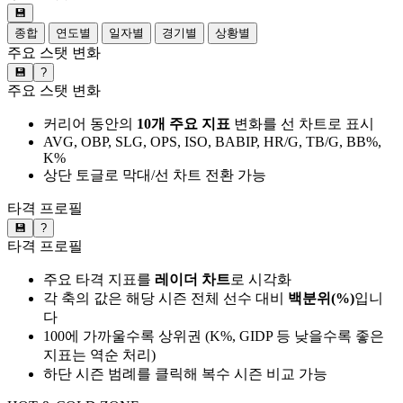
💾
종합
연도별
일자별
경기별
상황별
주요 스탯 변화
💾
?
주요 스탯 변화
커리어 동안의
10개 주요 지표
변화를 선 차트로 표시
AVG, OBP, SLG, OPS, ISO, BABIP, HR/G, TB/G, BB%,
K%
상단 토글로 막대/선 차트 전환 가능
타격 프로필
💾
?
타격 프로필
주요 타격 지표를
레이더 차트
로 시각화
각 축의 값은 해당 시즌 전체 선수 대비
백분위(%)
입니
다
100에 가까울수록 상위권 (K%, GIDP 등 낮을수록 좋은
지표는 역순 처리)
하단 시즌 범례를 클릭해 복수 시즌 비교 가능