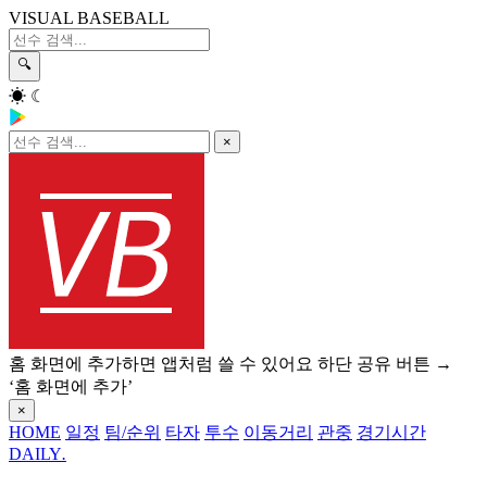
VISUAL BASEBALL
🔍
☀
☾
×
홈 화면에 추가하면 앱처럼 쓸 수 있어요
하단 공유 버튼 →
‘홈 화면에 추가’
×
HOME
일정
팀/순위
타자
투수
이동거리
관중
경기시간
DAILY
.