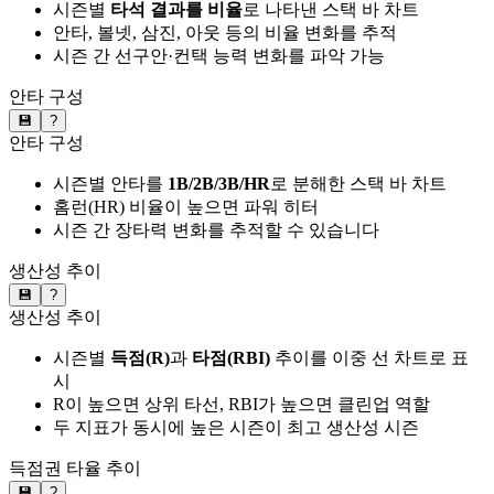
시즌별
타석 결과를 비율
로 나타낸 스택 바 차트
안타, 볼넷, 삼진, 아웃 등의 비율 변화를 추적
시즌 간 선구안·컨택 능력 변화를 파악 가능
안타 구성
💾
?
안타 구성
시즌별 안타를
1B/2B/3B/HR
로 분해한 스택 바 차트
홈런(HR) 비율이 높으면 파워 히터
시즌 간 장타력 변화를 추적할 수 있습니다
생산성 추이
💾
?
생산성 추이
시즌별
득점(R)
과
타점(RBI)
추이를 이중 선 차트로 표
시
R이 높으면 상위 타선, RBI가 높으면 클린업 역할
두 지표가 동시에 높은 시즌이 최고 생산성 시즌
득점권 타율 추이
💾
?