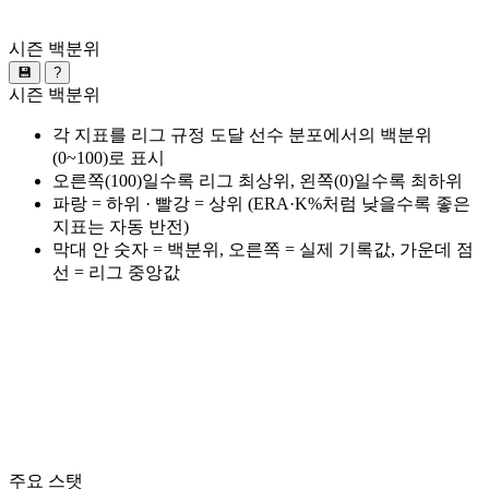
시즌 백분위
💾
?
시즌 백분위
각 지표를 리그 규정 도달 선수 분포에서의 백분위
(0~100)로 표시
오른쪽(100)일수록 리그 최상위, 왼쪽(0)일수록 최하위
파랑 = 하위 · 빨강 = 상위 (ERA·K%처럼 낮을수록 좋은
지표는 자동 반전)
막대 안 숫자 = 백분위, 오른쪽 = 실제 기록값, 가운데 점
선 = 리그 중앙값
주요 스탯