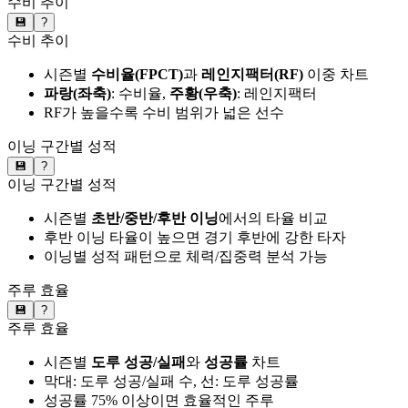
수비 추이
💾
?
수비 추이
시즌별
수비율(FPCT)
과
레인지팩터(RF)
이중 차트
파랑(좌축)
: 수비율,
주황(우축)
: 레인지팩터
RF가 높을수록 수비 범위가 넓은 선수
이닝 구간별 성적
💾
?
이닝 구간별 성적
시즌별
초반/중반/후반 이닝
에서의 타율 비교
후반 이닝 타율이 높으면 경기 후반에 강한 타자
이닝별 성적 패턴으로 체력/집중력 분석 가능
주루 효율
💾
?
주루 효율
시즌별
도루 성공/실패
와
성공률
차트
막대: 도루 성공/실패 수, 선: 도루 성공률
성공률 75% 이상이면 효율적인 주루