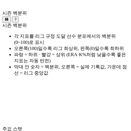
시즌 백분위
💾
?
시즌 백분위
각 지표를 리그 규정 도달 선수 분포에서의 백분위
(0~100)로 표시
오른쪽(100)일수록 리그 최상위, 왼쪽(0)일수록 최하위
파랑 = 하위 · 빨강 = 상위 (ERA·K%처럼 낮을수록 좋은
지표는 자동 반전)
막대 안 숫자 = 백분위, 오른쪽 = 실제 기록값, 가운데 점
선 = 리그 중앙값
주요 스탯