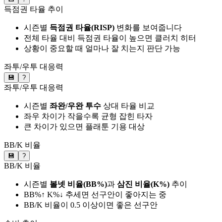
득점권 타율 추이
시즌별
득점권 타율(RISP)
변화를 보여줍니다
전체 타율 대비 득점권 타율이 높으면 클러치 히터
상황이 중요할 때 얼마나 잘 치는지 판단 가능
좌투/우투 대응력
💾
?
좌투/우투 대응력
시즌별
좌완/우완 투수
상대 타율 비교
좌우 차이가 작을수록 균형 잡힌 타자
큰 차이가 있으면 플래툰 기용 대상
BB/K 비율
💾
?
BB/K 비율
시즌별
볼넷 비율(BB%)
과
삼진 비율(K%)
추이
BB%↑ K%↓ 추세면 선구안이 좋아지는 중
BB/K 비율이 0.5 이상이면 좋은 선구안