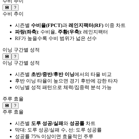
수비 추이
💾
?
수비 추이
시즌별
수비율(FPCT)
과
레인지팩터(RF)
이중 차트
파랑(좌축)
: 수비율,
주황(우축)
: 레인지팩터
RF가 높을수록 수비 범위가 넓은 선수
이닝 구간별 성적
💾
?
이닝 구간별 성적
시즌별
초반/중반/후반 이닝
에서의 타율 비교
후반 이닝 타율이 높으면 경기 후반에 강한 타자
이닝별 성적 패턴으로 체력/집중력 분석 가능
주루 효율
💾
?
주루 효율
시즌별
도루 성공/실패
와
성공률
차트
막대: 도루 성공/실패 수, 선: 도루 성공률
성공률 75% 이상이면 효율적인 주루