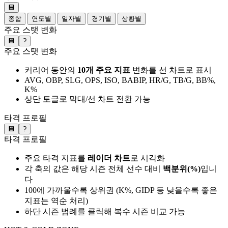
💾
종합
연도별
일자별
경기별
상황별
주요 스탯 변화
💾
?
주요 스탯 변화
커리어 동안의
10개 주요 지표
변화를 선 차트로 표시
AVG, OBP, SLG, OPS, ISO, BABIP, HR/G, TB/G, BB%,
K%
상단 토글로 막대/선 차트 전환 가능
타격 프로필
💾
?
타격 프로필
주요 타격 지표를
레이더 차트
로 시각화
각 축의 값은 해당 시즌 전체 선수 대비
백분위(%)
입니
다
100에 가까울수록 상위권 (K%, GIDP 등 낮을수록 좋은
지표는 역순 처리)
하단 시즌 범례를 클릭해 복수 시즌 비교 가능