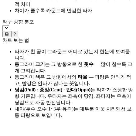
적 차이
차이가 클수록 카운트에 민감한 타자
타구 방향 분포
💾
?
차트 보는 법
타자가 친 공이 그라운드 어디로 갔는지 한눈에 보여줍
니다.
동그라미
크기
는 그 방향으로 친
횟수
— 많이 칠수록 크
게 그려집니다.
동그라미
색
은 그 방향에서의
타율
— 파랑은 안타가 적
고, 빨강은 안타가 많다는 뜻입니다.
당김(Pull)
·
중앙(Cent)
·
반대(Oppo)
는 타자가 스윙한 방
향 기준입니다. 우타자는 좌측이 당김, 좌타자는 우측이
당김으로 자동 반전됩니다.
내야(투수·포수·1~3루·유격)는 대부분 아웃 처리돼서 보
통 파랑으로 보입니다.