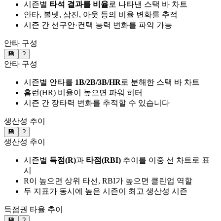
시즌별
타석 결과를 비율
로 나타낸 스택 바 차트
안타, 볼넷, 삼진, 아웃 등의 비율 변화를 추적
시즌 간 선구안·컨택 능력 변화를 파악 가능
안타 구성
💾
?
안타 구성
시즌별 안타를
1B/2B/3B/HR
로 분해한 스택 바 차트
홈런(HR) 비율이 높으면 파워 히터
시즌 간 장타력 변화를 추적할 수 있습니다
생산성 추이
💾
?
생산성 추이
시즌별
득점(R)
과
타점(RBI)
추이를 이중 선 차트로 표
시
R이 높으면 상위 타선, RBI가 높으면 클린업 역할
두 지표가 동시에 높은 시즌이 최고 생산성 시즌
득점권 타율 추이
💾
?