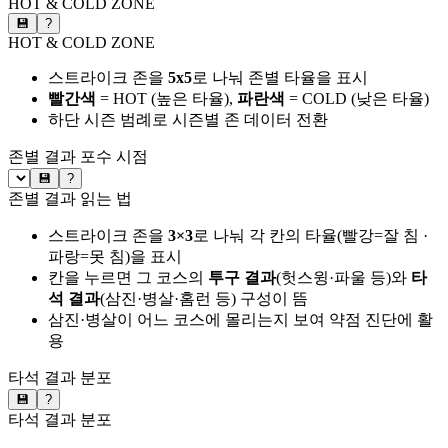
HOT & COLD ZONE
💾
?
HOT & COLD ZONE
스트라이크 존을
5x5
로 나눠 존별 타율을 표시
빨간색
= HOT (높은 타율),
파란색
= COLD (낮은 타율)
하단 시즌 범례로 시즌별 존 데이터 전환
존별 결과
포수 시점
💾
?
존별 결과 읽는 법
스트라이크 존을
3×3
로 나눠 각 칸의 타율(빨강=잘 침 ·
파랑=못 침)을 표시
칸을 누르면 그 코스의
투구 결과
(헛스윙·파울 등)와
타
석 결과
(삼진·병살·홈런 등) 구성이 뜸
삼진·병살이 어느 코스에 몰리는지 보여 약점 진단에 활
용
타석 결과 분포
💾
?
타석 결과 분포