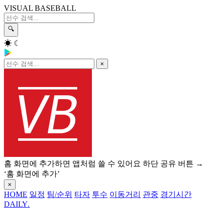
VISUAL BASEBALL
🔍
☀
☾
×
홈 화면에 추가하면 앱처럼 쓸 수 있어요
하단 공유 버튼 →
‘홈 화면에 추가’
×
HOME
일정
팀/순위
타자
투수
이동거리
관중
경기시간
DAILY
.