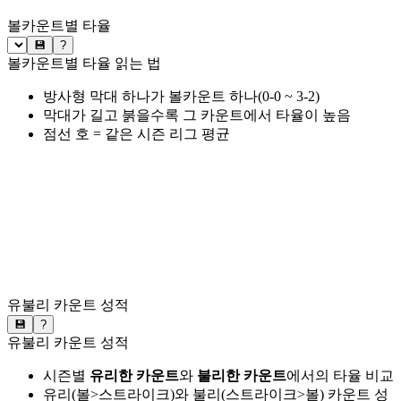
볼카운트별 타율
💾
?
볼카운트별 타율 읽는 법
방사형 막대 하나가 볼카운트 하나(0-0 ~ 3-2)
막대가 길고 붉을수록 그 카운트에서 타율이 높음
점선 호 = 같은 시즌 리그 평균
유불리 카운트 성적
💾
?
유불리 카운트 성적
시즌별
유리한 카운트
와
불리한 카운트
에서의 타율 비교
유리(볼>스트라이크)와 불리(스트라이크>볼) 카운트 성