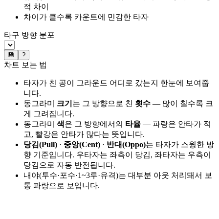
적 차이
차이가 클수록 카운트에 민감한 타자
타구 방향 분포
💾
?
차트 보는 법
타자가 친 공이 그라운드 어디로 갔는지 한눈에 보여줍
니다.
동그라미
크기
는 그 방향으로 친
횟수
— 많이 칠수록 크
게 그려집니다.
동그라미
색
은 그 방향에서의
타율
— 파랑은 안타가 적
고, 빨강은 안타가 많다는 뜻입니다.
당김(Pull)
·
중앙(Cent)
·
반대(Oppo)
는 타자가 스윙한 방
향 기준입니다. 우타자는 좌측이 당김, 좌타자는 우측이
당김으로 자동 반전됩니다.
내야(투수·포수·1~3루·유격)는 대부분 아웃 처리돼서 보
통 파랑으로 보입니다.