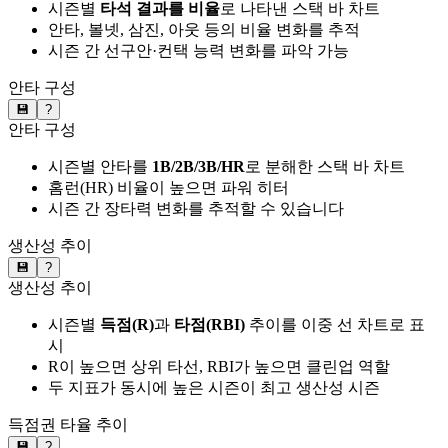
시즌별
타석 결과를 비율
로 나타낸 스택 바 차트
안타, 볼넷, 삼진, 아웃 등의 비율 변화를 추적
시즌 간 선구안·컨택 능력 변화를 파악 가능
안타 구성
💾
?
안타 구성
시즌별 안타를
1B/2B/3B/HR
로 분해한 스택 바 차트
홈런(HR) 비율이 높으면 파워 히터
시즌 간 장타력 변화를 추적할 수 있습니다
생산성 추이
💾
?
생산성 추이
시즌별
득점(R)
과
타점(RBI)
추이를 이중 선 차트로 표
시
R이 높으면 상위 타선, RBI가 높으면 클린업 역할
두 지표가 동시에 높은 시즌이 최고 생산성 시즌
득점권 타율 추이
💾
?