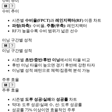
수비 추이
💾
?
수비 추이
시즌별
수비율(FPCT)
과
레인지팩터(RF)
이중 차트
파랑(좌축)
: 수비율,
주황(우축)
: 레인지팩터
RF가 높을수록 수비 범위가 넓은 선수
이닝 구간별 성적
💾
?
이닝 구간별 성적
시즌별
초반/중반/후반 이닝
에서의 타율 비교
후반 이닝 타율이 높으면 경기 후반에 강한 타자
이닝별 성적 패턴으로 체력/집중력 분석 가능
주루 효율
💾
?
주루 효율
시즌별
도루 성공/실패
와
성공률
차트
막대: 도루 성공/실패 수, 선: 도루 성공률
성공률 75% 이상이면 효율적인 주루