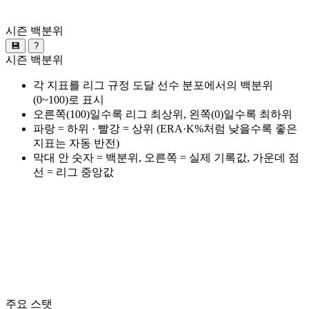
시즌 백분위
💾
?
시즌 백분위
각 지표를 리그 규정 도달 선수 분포에서의 백분위
(0~100)로 표시
오른쪽(100)일수록 리그 최상위, 왼쪽(0)일수록 최하위
파랑 = 하위 · 빨강 = 상위 (ERA·K%처럼 낮을수록 좋은
지표는 자동 반전)
막대 안 숫자 = 백분위, 오른쪽 = 실제 기록값, 가운데 점
선 = 리그 중앙값
주요 스탯