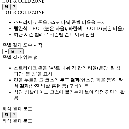
HOT & COLD ZONE
💾
?
HOT & COLD ZONE
스트라이크 존을
5x5
로 나눠 존별 타율을 표시
빨간색
= HOT (높은 타율),
파란색
= COLD (낮은 타율)
하단 시즌 범례로 시즌별 존 데이터 전환
존별 결과
포수 시점
💾
?
존별 결과 읽는 법
스트라이크 존을
3×3
로 나눠 각 칸의 타율(빨강=잘 침 ·
파랑=못 침)을 표시
칸을 누르면 그 코스의
투구 결과
(헛스윙·파울 등)와
타
석 결과
(삼진·병살·홈런 등) 구성이 뜸
삼진·병살이 어느 코스에 몰리는지 보여 약점 진단에 활
용
타석 결과 분포
💾
?
타석 결과 분포