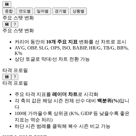
💾
종합
연도별
일자별
경기별
상황별
주요 스탯 변화
💾
?
주요 스탯 변화
커리어 동안의
10개 주요 지표
변화를 선 차트로 표시
AVG, OBP, SLG, OPS, ISO, BABIP, HR/G, TB/G, BB%,
K%
상단 토글로 막대/선 차트 전환 가능
타격 프로필
💾
?
타격 프로필
주요 타격 지표를
레이더 차트
로 시각화
각 축의 값은 해당 시즌 전체 선수 대비
백분위(%)
입니
다
100에 가까울수록 상위권 (K%, GIDP 등 낮을수록 좋은
지표는 역순 처리)
하단 시즌 범례를 클릭해 복수 시즌 비교 가능