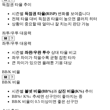
득점권 타율 추이
시즌별
득점권 타율(RISP)
변화를 보여줍니다
전체 타율 대비 득점권 타율이 높으면 클러치 히터
상황이 중요할 때 얼마나 잘 치는지 판단 가능
좌투/우투 대응력
💾
?
좌투/우투 대응력
시즌별
좌완/우완 투수
상대 타율 비교
좌우 차이가 작을수록 균형 잡힌 타자
큰 차이가 있으면 플래툰 기용 대상
BB/K 비율
💾
?
BB/K 비율
시즌별
볼넷 비율(BB%)
과
삼진 비율(K%)
추이
BB%↑ K%↓ 추세면 선구안이 좋아지는 중
BB/K 비율이 0.5 이상이면 좋은 선구안