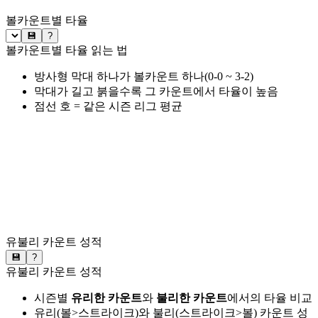
볼카운트별 타율
💾
?
볼카운트별 타율 읽는 법
방사형 막대 하나가 볼카운트 하나(0-0 ~ 3-2)
막대가 길고 붉을수록 그 카운트에서 타율이 높음
점선 호 = 같은 시즌 리그 평균
유불리 카운트 성적
💾
?
유불리 카운트 성적
시즌별
유리한 카운트
와
불리한 카운트
에서의 타율 비교
유리(볼>스트라이크)와 불리(스트라이크>볼) 카운트 성