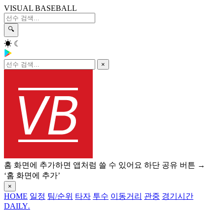
VISUAL BASEBALL
🔍
☀
☾
×
홈 화면에 추가하면 앱처럼 쓸 수 있어요
하단 공유 버튼 →
‘홈 화면에 추가’
×
HOME
일정
팀/순위
타자
투수
이동거리
관중
경기시간
DAILY
.