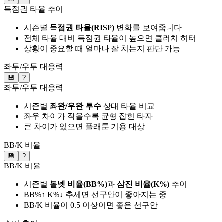
득점권 타율 추이
시즌별
득점권 타율(RISP)
변화를 보여줍니다
전체 타율 대비 득점권 타율이 높으면 클러치 히터
상황이 중요할 때 얼마나 잘 치는지 판단 가능
좌투/우투 대응력
💾
?
좌투/우투 대응력
시즌별
좌완/우완 투수
상대 타율 비교
좌우 차이가 작을수록 균형 잡힌 타자
큰 차이가 있으면 플래툰 기용 대상
BB/K 비율
💾
?
BB/K 비율
시즌별
볼넷 비율(BB%)
과
삼진 비율(K%)
추이
BB%↑ K%↓ 추세면 선구안이 좋아지는 중
BB/K 비율이 0.5 이상이면 좋은 선구안