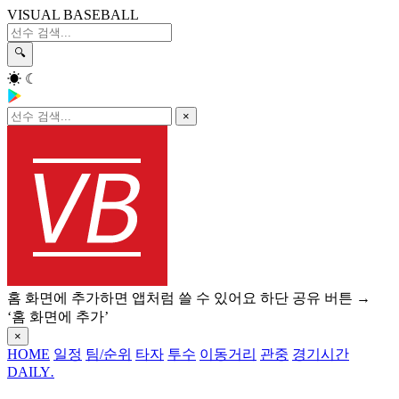
VISUAL BASEBALL
🔍
☀
☾
×
홈 화면에 추가하면 앱처럼 쓸 수 있어요
하단 공유 버튼 →
‘홈 화면에 추가’
×
HOME
일정
팀/순위
타자
투수
이동거리
관중
경기시간
DAILY
.