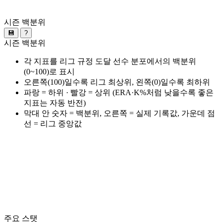
시즌 백분위
💾
?
시즌 백분위
각 지표를 리그 규정 도달 선수 분포에서의 백분위
(0~100)로 표시
오른쪽(100)일수록 리그 최상위, 왼쪽(0)일수록 최하위
파랑 = 하위 · 빨강 = 상위 (ERA·K%처럼 낮을수록 좋은
지표는 자동 반전)
막대 안 숫자 = 백분위, 오른쪽 = 실제 기록값, 가운데 점
선 = 리그 중앙값
주요 스탯