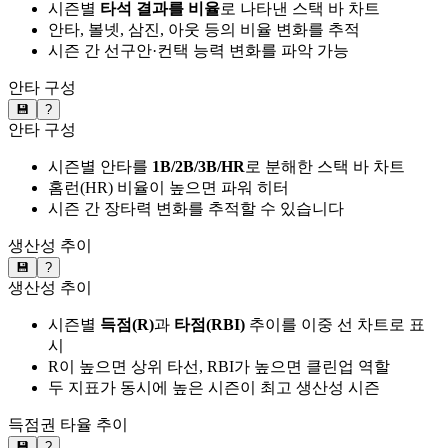
시즌별
타석 결과를 비율
로 나타낸 스택 바 차트
안타, 볼넷, 삼진, 아웃 등의 비율 변화를 추적
시즌 간 선구안·컨택 능력 변화를 파악 가능
안타 구성
💾
?
안타 구성
시즌별 안타를
1B/2B/3B/HR
로 분해한 스택 바 차트
홈런(HR) 비율이 높으면 파워 히터
시즌 간 장타력 변화를 추적할 수 있습니다
생산성 추이
💾
?
생산성 추이
시즌별
득점(R)
과
타점(RBI)
추이를 이중 선 차트로 표
시
R이 높으면 상위 타선, RBI가 높으면 클린업 역할
두 지표가 동시에 높은 시즌이 최고 생산성 시즌
득점권 타율 추이
💾
?