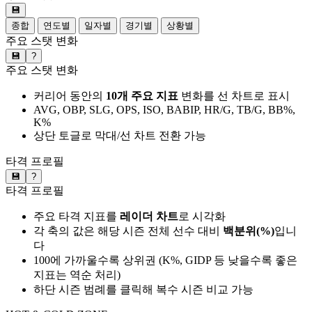
💾
종합
연도별
일자별
경기별
상황별
주요 스탯 변화
💾
?
주요 스탯 변화
커리어 동안의
10개 주요 지표
변화를 선 차트로 표시
AVG, OBP, SLG, OPS, ISO, BABIP, HR/G, TB/G, BB%,
K%
상단 토글로 막대/선 차트 전환 가능
타격 프로필
💾
?
타격 프로필
주요 타격 지표를
레이더 차트
로 시각화
각 축의 값은 해당 시즌 전체 선수 대비
백분위(%)
입니
다
100에 가까울수록 상위권 (K%, GIDP 등 낮을수록 좋은
지표는 역순 처리)
하단 시즌 범례를 클릭해 복수 시즌 비교 가능