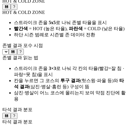
HOT & COLD ZONE
💾
?
HOT & COLD ZONE
스트라이크 존을
5x5
로 나눠 존별 타율을 표시
빨간색
= HOT (높은 타율),
파란색
= COLD (낮은 타율)
하단 시즌 범례로 시즌별 존 데이터 전환
존별 결과
포수 시점
💾
?
존별 결과 읽는 법
스트라이크 존을
3×3
로 나눠 각 칸의 타율(빨강=잘 침 ·
파랑=못 침)을 표시
칸을 누르면 그 코스의
투구 결과
(헛스윙·파울 등)와
타
석 결과
(삼진·병살·홈런 등) 구성이 뜸
삼진·병살이 어느 코스에 몰리는지 보여 약점 진단에 활
용
타석 결과 분포
💾
?
타석 결과 분포