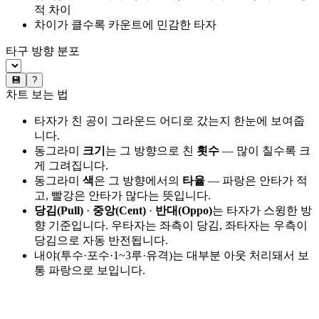
적 차이
차이가 클수록 카운트에 민감한 타자
타구 방향 분포
💾
?
차트 보는 법
타자가 친 공이 그라운드 어디로 갔는지 한눈에 보여줍
니다.
동그라미
크기
는 그 방향으로 친
횟수
— 많이 칠수록 크
게 그려집니다.
동그라미
색
은 그 방향에서의
타율
— 파랑은 안타가 적
고, 빨강은 안타가 많다는 뜻입니다.
당김(Pull)
·
중앙(Cent)
·
반대(Oppo)
는 타자가 스윙한 방
향 기준입니다. 우타자는 좌측이 당김, 좌타자는 우측이
당김으로 자동 반전됩니다.
내야(투수·포수·1~3루·유격)는 대부분 아웃 처리돼서 보
통 파랑으로 보입니다.