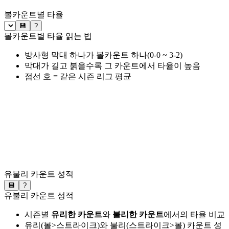
볼카운트별 타율
💾
?
볼카운트별 타율 읽는 법
방사형 막대 하나가 볼카운트 하나(0-0 ~ 3-2)
막대가 길고 붉을수록 그 카운트에서 타율이 높음
점선 호 = 같은 시즌 리그 평균
유불리 카운트 성적
💾
?
유불리 카운트 성적
시즌별
유리한 카운트
와
불리한 카운트
에서의 타율 비교
유리(볼>스트라이크)와 불리(스트라이크>볼) 카운트 성