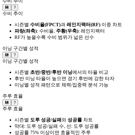
수비 추이
💾
?
수비 추이
시즌별
수비율(FPCT)
과
레인지팩터(RF)
이중 차트
파랑(좌축)
: 수비율,
주황(우축)
: 레인지팩터
RF가 높을수록 수비 범위가 넓은 선수
이닝 구간별 성적
💾
?
이닝 구간별 성적
시즌별
초반/중반/후반 이닝
에서의 타율 비교
후반 이닝 타율이 높으면 경기 후반에 강한 타자
이닝별 성적 패턴으로 체력/집중력 분석 가능
주루 효율
💾
?
주루 효율
시즌별
도루 성공/실패
와
성공률
차트
막대: 도루 성공/실패 수, 선: 도루 성공률
성공률 75% 이상이면 효율적인 주루