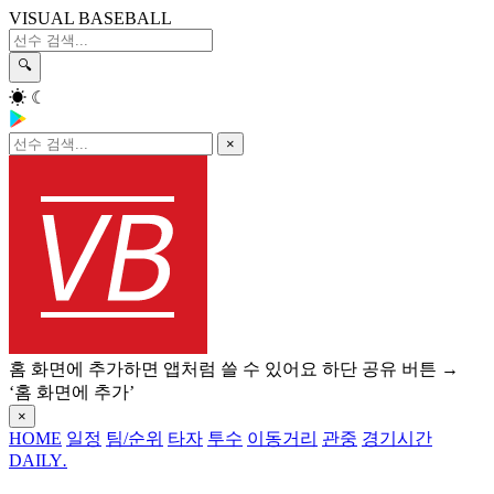
VISUAL BASEBALL
🔍
☀
☾
×
홈 화면에 추가하면 앱처럼 쓸 수 있어요
하단 공유 버튼 →
‘홈 화면에 추가’
×
HOME
일정
팀/순위
타자
투수
이동거리
관중
경기시간
DAILY
.