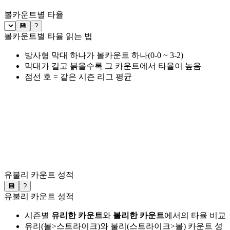
볼카운트별 타율
💾
?
볼카운트별 타율 읽는 법
방사형 막대 하나가 볼카운트 하나(0-0 ~ 3-2)
막대가 길고 붉을수록 그 카운트에서 타율이 높음
점선 호 = 같은 시즌 리그 평균
유불리 카운트 성적
💾
?
유불리 카운트 성적
시즌별
유리한 카운트
와
불리한 카운트
에서의 타율 비교
유리(볼>스트라이크)와 불리(스트라이크>볼) 카운트 성