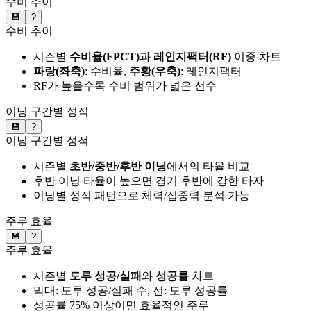
수비 추이
💾
?
수비 추이
시즌별
수비율(FPCT)
과
레인지팩터(RF)
이중 차트
파랑(좌축)
: 수비율,
주황(우축)
: 레인지팩터
RF가 높을수록 수비 범위가 넓은 선수
이닝 구간별 성적
💾
?
이닝 구간별 성적
시즌별
초반/중반/후반 이닝
에서의 타율 비교
후반 이닝 타율이 높으면 경기 후반에 강한 타자
이닝별 성적 패턴으로 체력/집중력 분석 가능
주루 효율
💾
?
주루 효율
시즌별
도루 성공/실패
와
성공률
차트
막대: 도루 성공/실패 수, 선: 도루 성공률
성공률 75% 이상이면 효율적인 주루