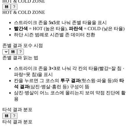
HOT & COLD ZONE
💾
?
HOT & COLD ZONE
스트라이크 존을
5x5
로 나눠 존별 타율을 표시
빨간색
= HOT (높은 타율),
파란색
= COLD (낮은 타율)
하단 시즌 범례로 시즌별 존 데이터 전환
존별 결과
포수 시점
💾
?
존별 결과 읽는 법
스트라이크 존을
3×3
로 나눠 각 칸의 타율(빨강=잘 침 ·
파랑=못 침)을 표시
칸을 누르면 그 코스의
투구 결과
(헛스윙·파울 등)와
타
석 결과
(삼진·병살·홈런 등) 구성이 뜸
삼진·병살이 어느 코스에 몰리는지 보여 약점 진단에 활
용
타석 결과 분포
💾
?
타석 결과 분포