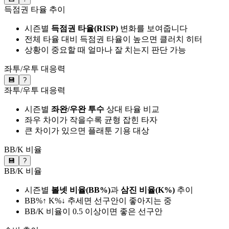
득점권 타율 추이
시즌별
득점권 타율(RISP)
변화를 보여줍니다
전체 타율 대비 득점권 타율이 높으면 클러치 히터
상황이 중요할 때 얼마나 잘 치는지 판단 가능
좌투/우투 대응력
💾
?
좌투/우투 대응력
시즌별
좌완/우완 투수
상대 타율 비교
좌우 차이가 작을수록 균형 잡힌 타자
큰 차이가 있으면 플래툰 기용 대상
BB/K 비율
💾
?
BB/K 비율
시즌별
볼넷 비율(BB%)
과
삼진 비율(K%)
추이
BB%↑ K%↓ 추세면 선구안이 좋아지는 중
BB/K 비율이 0.5 이상이면 좋은 선구안