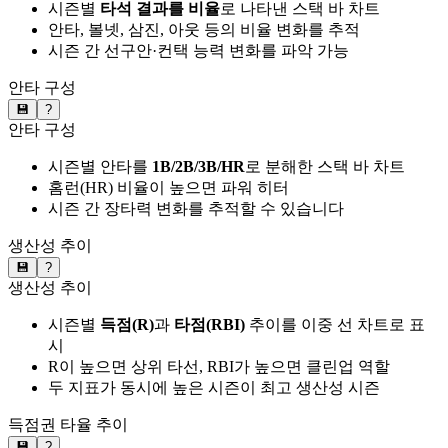
시즌별
타석 결과를 비율
로 나타낸 스택 바 차트
안타, 볼넷, 삼진, 아웃 등의 비율 변화를 추적
시즌 간 선구안·컨택 능력 변화를 파악 가능
안타 구성
💾
?
안타 구성
시즌별 안타를
1B/2B/3B/HR
로 분해한 스택 바 차트
홈런(HR) 비율이 높으면 파워 히터
시즌 간 장타력 변화를 추적할 수 있습니다
생산성 추이
💾
?
생산성 추이
시즌별
득점(R)
과
타점(RBI)
추이를 이중 선 차트로 표
시
R이 높으면 상위 타선, RBI가 높으면 클린업 역할
두 지표가 동시에 높은 시즌이 최고 생산성 시즌
득점권 타율 추이
💾
?