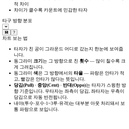
적 차이
차이가 클수록 카운트에 민감한 타자
타구 방향 분포
💾
?
차트 보는 법
타자가 친 공이 그라운드 어디로 갔는지 한눈에 보여줍
니다.
동그라미
크기
는 그 방향으로 친
횟수
— 많이 칠수록 크
게 그려집니다.
동그라미
색
은 그 방향에서의
타율
— 파랑은 안타가 적
고, 빨강은 안타가 많다는 뜻입니다.
당김(Pull)
·
중앙(Cent)
·
반대(Oppo)
는 타자가 스윙한 방
향 기준입니다. 우타자는 좌측이 당김, 좌타자는 우측이
당김으로 자동 반전됩니다.
내야(투수·포수·1~3루·유격)는 대부분 아웃 처리돼서 보
통 파랑으로 보입니다.