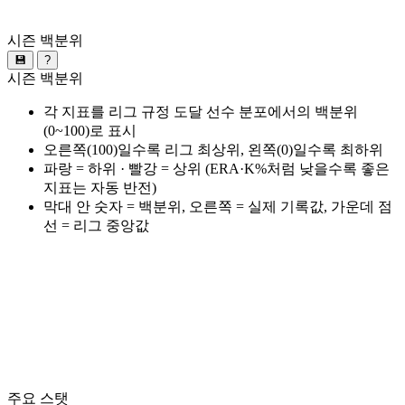
시즌 백분위
💾
?
시즌 백분위
각 지표를 리그 규정 도달 선수 분포에서의 백분위
(0~100)로 표시
오른쪽(100)일수록 리그 최상위, 왼쪽(0)일수록 최하위
파랑 = 하위 · 빨강 = 상위 (ERA·K%처럼 낮을수록 좋은
지표는 자동 반전)
막대 안 숫자 = 백분위, 오른쪽 = 실제 기록값, 가운데 점
선 = 리그 중앙값
주요 스탯