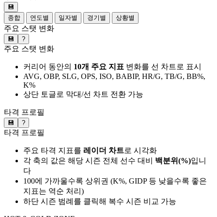
💾
종합
연도별
일자별
경기별
상황별
주요 스탯 변화
💾
?
주요 스탯 변화
커리어 동안의
10개 주요 지표
변화를 선 차트로 표시
AVG, OBP, SLG, OPS, ISO, BABIP, HR/G, TB/G, BB%,
K%
상단 토글로 막대/선 차트 전환 가능
타격 프로필
💾
?
타격 프로필
주요 타격 지표를
레이더 차트
로 시각화
각 축의 값은 해당 시즌 전체 선수 대비
백분위(%)
입니
다
100에 가까울수록 상위권 (K%, GIDP 등 낮을수록 좋은
지표는 역순 처리)
하단 시즌 범례를 클릭해 복수 시즌 비교 가능