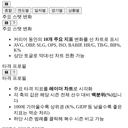
💾
종합
연도별
일자별
경기별
상황별
주요 스탯 변화
💾
?
주요 스탯 변화
커리어 동안의
10개 주요 지표
변화를 선 차트로 표시
AVG, OBP, SLG, OPS, ISO, BABIP, HR/G, TB/G, BB%,
K%
상단 토글로 막대/선 차트 전환 가능
타격 프로필
💾
?
타격 프로필
주요 타격 지표를
레이더 차트
로 시각화
각 축의 값은 해당 시즌 전체 선수 대비
백분위(%)
입니
다
100에 가까울수록 상위권 (K%, GIDP 등 낮을수록 좋은
지표는 역순 처리)
하단 시즌 범례를 클릭해 복수 시즌 비교 가능