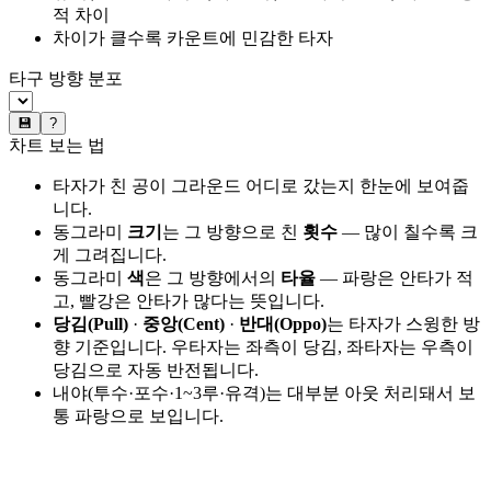
적 차이
차이가 클수록 카운트에 민감한 타자
타구 방향 분포
💾
?
차트 보는 법
타자가 친 공이 그라운드 어디로 갔는지 한눈에 보여줍
니다.
동그라미
크기
는 그 방향으로 친
횟수
— 많이 칠수록 크
게 그려집니다.
동그라미
색
은 그 방향에서의
타율
— 파랑은 안타가 적
고, 빨강은 안타가 많다는 뜻입니다.
당김(Pull)
·
중앙(Cent)
·
반대(Oppo)
는 타자가 스윙한 방
향 기준입니다. 우타자는 좌측이 당김, 좌타자는 우측이
당김으로 자동 반전됩니다.
내야(투수·포수·1~3루·유격)는 대부분 아웃 처리돼서 보
통 파랑으로 보입니다.