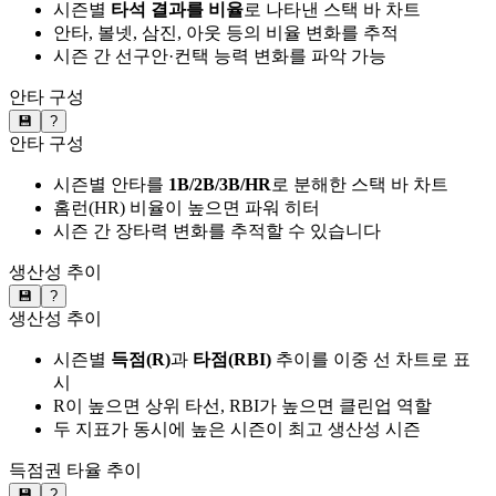
시즌별
타석 결과를 비율
로 나타낸 스택 바 차트
안타, 볼넷, 삼진, 아웃 등의 비율 변화를 추적
시즌 간 선구안·컨택 능력 변화를 파악 가능
안타 구성
💾
?
안타 구성
시즌별 안타를
1B/2B/3B/HR
로 분해한 스택 바 차트
홈런(HR) 비율이 높으면 파워 히터
시즌 간 장타력 변화를 추적할 수 있습니다
생산성 추이
💾
?
생산성 추이
시즌별
득점(R)
과
타점(RBI)
추이를 이중 선 차트로 표
시
R이 높으면 상위 타선, RBI가 높으면 클린업 역할
두 지표가 동시에 높은 시즌이 최고 생산성 시즌
득점권 타율 추이
💾
?