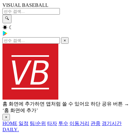
VISUAL BASEBALL
🔍
☀
☾
×
홈 화면에 추가하면 앱처럼 쓸 수 있어요
하단 공유 버튼 →
‘홈 화면에 추가’
×
HOME
일정
팀/순위
타자
투수
이동거리
관중
경기시간
DAILY
.