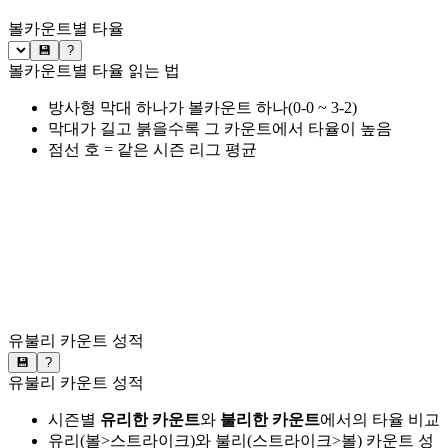
볼카운트별 타율
💾
?
볼카운트별 타율 읽는 법
방사형 막대 하나가 볼카운트 하나(0-0 ~ 3-2)
막대가 길고 붉을수록 그 카운트에서 타율이 높음
점선 호 = 같은 시즌 리그 평균
유불리 카운트 성적
💾
?
유불리 카운트 성적
시즌별
유리한 카운트
와
불리한 카운트
에서의 타율 비교
유리(볼>스트라이크)와 불리(스트라이크>볼) 카운트 성