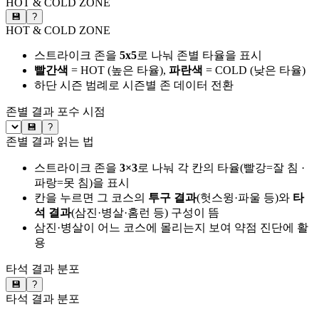
HOT & COLD ZONE
💾
?
HOT & COLD ZONE
스트라이크 존을
5x5
로 나눠 존별 타율을 표시
빨간색
= HOT (높은 타율),
파란색
= COLD (낮은 타율)
하단 시즌 범례로 시즌별 존 데이터 전환
존별 결과
포수 시점
💾
?
존별 결과 읽는 법
스트라이크 존을
3×3
로 나눠 각 칸의 타율(빨강=잘 침 ·
파랑=못 침)을 표시
칸을 누르면 그 코스의
투구 결과
(헛스윙·파울 등)와
타
석 결과
(삼진·병살·홈런 등) 구성이 뜸
삼진·병살이 어느 코스에 몰리는지 보여 약점 진단에 활
용
타석 결과 분포
💾
?
타석 결과 분포