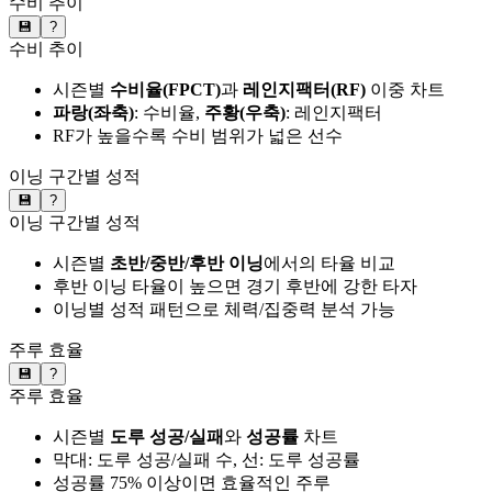
수비 추이
💾
?
수비 추이
시즌별
수비율(FPCT)
과
레인지팩터(RF)
이중 차트
파랑(좌축)
: 수비율,
주황(우축)
: 레인지팩터
RF가 높을수록 수비 범위가 넓은 선수
이닝 구간별 성적
💾
?
이닝 구간별 성적
시즌별
초반/중반/후반 이닝
에서의 타율 비교
후반 이닝 타율이 높으면 경기 후반에 강한 타자
이닝별 성적 패턴으로 체력/집중력 분석 가능
주루 효율
💾
?
주루 효율
시즌별
도루 성공/실패
와
성공률
차트
막대: 도루 성공/실패 수, 선: 도루 성공률
성공률 75% 이상이면 효율적인 주루