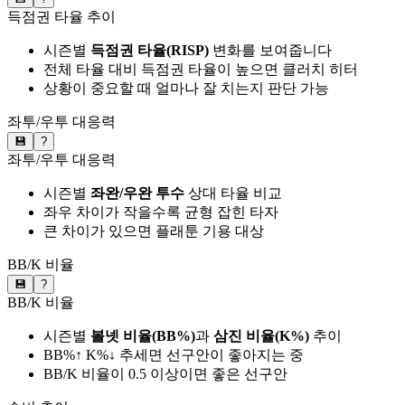
득점권 타율 추이
시즌별
득점권 타율(RISP)
변화를 보여줍니다
전체 타율 대비 득점권 타율이 높으면 클러치 히터
상황이 중요할 때 얼마나 잘 치는지 판단 가능
좌투/우투 대응력
💾
?
좌투/우투 대응력
시즌별
좌완/우완 투수
상대 타율 비교
좌우 차이가 작을수록 균형 잡힌 타자
큰 차이가 있으면 플래툰 기용 대상
BB/K 비율
💾
?
BB/K 비율
시즌별
볼넷 비율(BB%)
과
삼진 비율(K%)
추이
BB%↑ K%↓ 추세면 선구안이 좋아지는 중
BB/K 비율이 0.5 이상이면 좋은 선구안