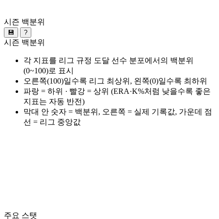
시즌 백분위
💾
?
시즌 백분위
각 지표를 리그 규정 도달 선수 분포에서의 백분위
(0~100)로 표시
오른쪽(100)일수록 리그 최상위, 왼쪽(0)일수록 최하위
파랑 = 하위 · 빨강 = 상위 (ERA·K%처럼 낮을수록 좋은
지표는 자동 반전)
막대 안 숫자 = 백분위, 오른쪽 = 실제 기록값, 가운데 점
선 = 리그 중앙값
주요 스탯