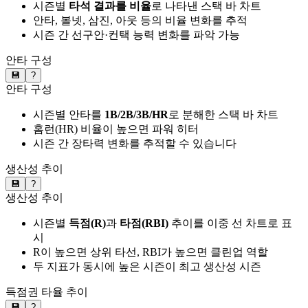
시즌별
타석 결과를 비율
로 나타낸 스택 바 차트
안타, 볼넷, 삼진, 아웃 등의 비율 변화를 추적
시즌 간 선구안·컨택 능력 변화를 파악 가능
안타 구성
💾
?
안타 구성
시즌별 안타를
1B/2B/3B/HR
로 분해한 스택 바 차트
홈런(HR) 비율이 높으면 파워 히터
시즌 간 장타력 변화를 추적할 수 있습니다
생산성 추이
💾
?
생산성 추이
시즌별
득점(R)
과
타점(RBI)
추이를 이중 선 차트로 표
시
R이 높으면 상위 타선, RBI가 높으면 클린업 역할
두 지표가 동시에 높은 시즌이 최고 생산성 시즌
득점권 타율 추이
💾
?