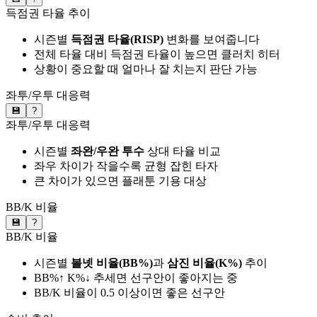
득점권 타율 추이
시즌별
득점권 타율(RISP)
변화를 보여줍니다
전체 타율 대비 득점권 타율이 높으면 클러치 히터
상황이 중요할 때 얼마나 잘 치는지 판단 가능
좌투/우투 대응력
💾
?
좌투/우투 대응력
시즌별
좌완/우완 투수
상대 타율 비교
좌우 차이가 작을수록 균형 잡힌 타자
큰 차이가 있으면 플래툰 기용 대상
BB/K 비율
💾
?
BB/K 비율
시즌별
볼넷 비율(BB%)
과
삼진 비율(K%)
추이
BB%↑ K%↓ 추세면 선구안이 좋아지는 중
BB/K 비율이 0.5 이상이면 좋은 선구안