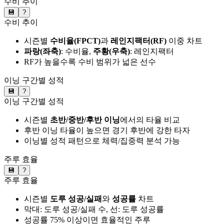
수비 추이
💾
?
수비 추이
시즌별
수비율(FPCT)
과
레인지팩터(RF)
이중 차트
파랑(좌축)
: 수비율,
주황(우축)
: 레인지팩터
RF가 높을수록 수비 범위가 넓은 선수
이닝 구간별 성적
💾
?
이닝 구간별 성적
시즌별
초반/중반/후반 이닝
에서의 타율 비교
후반 이닝 타율이 높으면 경기 후반에 강한 타자
이닝별 성적 패턴으로 체력/집중력 분석 가능
주루 효율
💾
?
주루 효율
시즌별
도루 성공/실패
와
성공률
차트
막대: 도루 성공/실패 수, 선: 도루 성공률
성공률 75% 이상이면 효율적인 주루