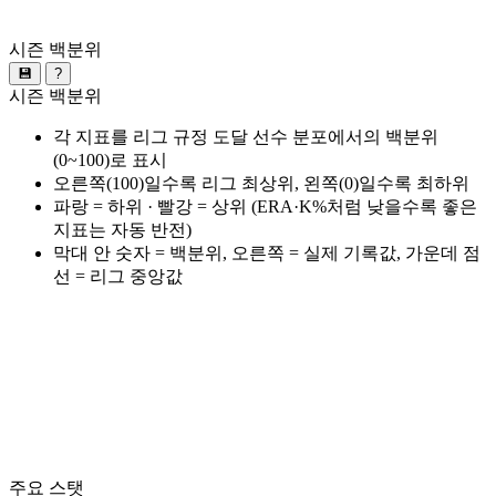
시즌 백분위
💾
?
시즌 백분위
각 지표를 리그 규정 도달 선수 분포에서의 백분위
(0~100)로 표시
오른쪽(100)일수록 리그 최상위, 왼쪽(0)일수록 최하위
파랑 = 하위 · 빨강 = 상위 (ERA·K%처럼 낮을수록 좋은
지표는 자동 반전)
막대 안 숫자 = 백분위, 오른쪽 = 실제 기록값, 가운데 점
선 = 리그 중앙값
주요 스탯