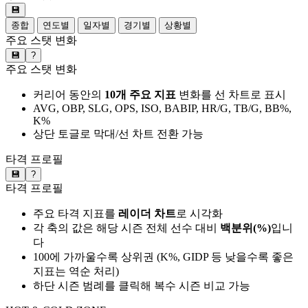
💾
종합
연도별
일자별
경기별
상황별
주요 스탯 변화
💾
?
주요 스탯 변화
커리어 동안의
10개 주요 지표
변화를 선 차트로 표시
AVG, OBP, SLG, OPS, ISO, BABIP, HR/G, TB/G, BB%,
K%
상단 토글로 막대/선 차트 전환 가능
타격 프로필
💾
?
타격 프로필
주요 타격 지표를
레이더 차트
로 시각화
각 축의 값은 해당 시즌 전체 선수 대비
백분위(%)
입니
다
100에 가까울수록 상위권 (K%, GIDP 등 낮을수록 좋은
지표는 역순 처리)
하단 시즌 범례를 클릭해 복수 시즌 비교 가능