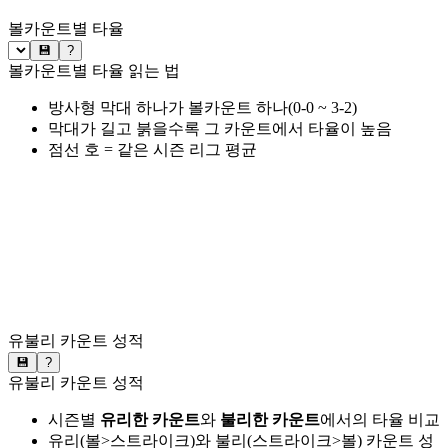
볼카운트별 타율
💾
?
볼카운트별 타율 읽는 법
방사형 막대 하나가 볼카운트 하나(0-0 ~ 3-2)
막대가 길고 붉을수록 그 카운트에서 타율이 높음
점선 호 = 같은 시즌 리그 평균
유불리 카운트 성적
💾
?
유불리 카운트 성적
시즌별
유리한 카운트
와
불리한 카운트
에서의 타율 비교
유리(볼>스트라이크)와 불리(스트라이크>볼) 카운트 성