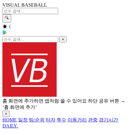
VISUAL BASEBALL
🔍
☀
☾
×
홈 화면에 추가하면 앱처럼 쓸 수 있어요
하단 공유 버튼 →
‘홈 화면에 추가’
×
HOME
일정
팀/순위
타자
투수
이동거리
관중
경기시간
DAILY
.