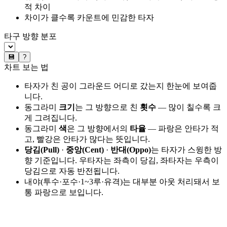
적 차이
차이가 클수록 카운트에 민감한 타자
타구 방향 분포
💾
?
차트 보는 법
타자가 친 공이 그라운드 어디로 갔는지 한눈에 보여줍
니다.
동그라미
크기
는 그 방향으로 친
횟수
— 많이 칠수록 크
게 그려집니다.
동그라미
색
은 그 방향에서의
타율
— 파랑은 안타가 적
고, 빨강은 안타가 많다는 뜻입니다.
당김(Pull)
·
중앙(Cent)
·
반대(Oppo)
는 타자가 스윙한 방
향 기준입니다. 우타자는 좌측이 당김, 좌타자는 우측이
당김으로 자동 반전됩니다.
내야(투수·포수·1~3루·유격)는 대부분 아웃 처리돼서 보
통 파랑으로 보입니다.