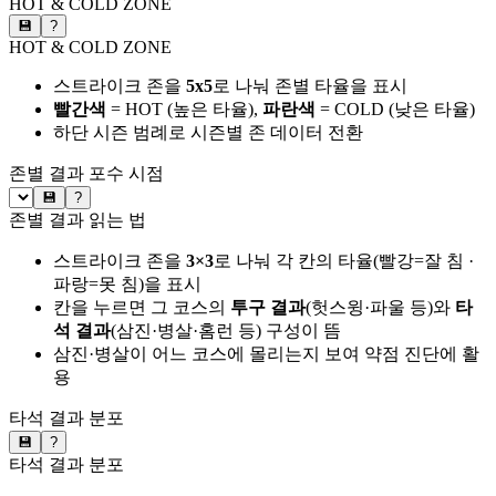
HOT & COLD ZONE
💾
?
HOT & COLD ZONE
스트라이크 존을
5x5
로 나눠 존별 타율을 표시
빨간색
= HOT (높은 타율),
파란색
= COLD (낮은 타율)
하단 시즌 범례로 시즌별 존 데이터 전환
존별 결과
포수 시점
💾
?
존별 결과 읽는 법
스트라이크 존을
3×3
로 나눠 각 칸의 타율(빨강=잘 침 ·
파랑=못 침)을 표시
칸을 누르면 그 코스의
투구 결과
(헛스윙·파울 등)와
타
석 결과
(삼진·병살·홈런 등) 구성이 뜸
삼진·병살이 어느 코스에 몰리는지 보여 약점 진단에 활
용
타석 결과 분포
💾
?
타석 결과 분포