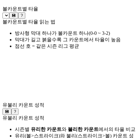
볼카운트별 타율
💾
?
볼카운트별 타율 읽는 법
방사형 막대 하나가 볼카운트 하나(0-0 ~ 3-2)
막대가 길고 붉을수록 그 카운트에서 타율이 높음
점선 호 = 같은 시즌 리그 평균
유불리 카운트 성적
💾
?
유불리 카운트 성적
시즌별
유리한 카운트
와
불리한 카운트
에서의 타율 비교
유리(볼>스트라이크)와 불리(스트라이크>볼) 카운트 성