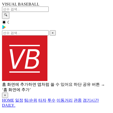
VISUAL BASEBALL
🔍
☀
☾
×
홈 화면에 추가하면 앱처럼 쓸 수 있어요
하단 공유 버튼 →
‘홈 화면에 추가’
×
HOME
일정
팀/순위
타자
투수
이동거리
관중
경기시간
DAILY
.