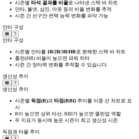
시즌별
타석 결과를 비율
로 나타낸 스택 바 차트
안타, 볼넷, 삼진, 아웃 등의 비율 변화를 추적
시즌 간 선구안·컨택 능력 변화를 파악 가능
안타 구성
💾
?
안타 구성
시즌별 안타를
1B/2B/3B/HR
로 분해한 스택 바 차트
홈런(HR) 비율이 높으면 파워 히터
시즌 간 장타력 변화를 추적할 수 있습니다
생산성 추이
💾
?
생산성 추이
시즌별
득점(R)
과
타점(RBI)
추이를 이중 선 차트로 표
시
R이 높으면 상위 타선, RBI가 높으면 클린업 역할
두 지표가 동시에 높은 시즌이 최고 생산성 시즌
득점권 타율 추이
💾
?