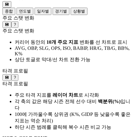
💾
종합
연도별
일자별
경기별
상황별
주요 스탯 변화
💾
?
주요 스탯 변화
커리어 동안의
10개 주요 지표
변화를 선 차트로 표시
AVG, OBP, SLG, OPS, ISO, BABIP, HR/G, TB/G, BB%,
K%
상단 토글로 막대/선 차트 전환 가능
타격 프로필
💾
?
타격 프로필
주요 타격 지표를
레이더 차트
로 시각화
각 축의 값은 해당 시즌 전체 선수 대비
백분위(%)
입니
다
100에 가까울수록 상위권 (K%, GIDP 등 낮을수록 좋은
지표는 역순 처리)
하단 시즌 범례를 클릭해 복수 시즌 비교 가능