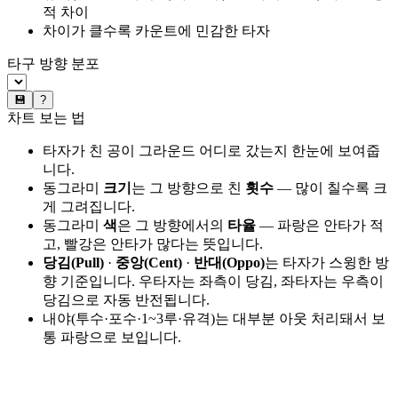
적 차이
차이가 클수록 카운트에 민감한 타자
타구 방향 분포
💾
?
차트 보는 법
타자가 친 공이 그라운드 어디로 갔는지 한눈에 보여줍
니다.
동그라미
크기
는 그 방향으로 친
횟수
— 많이 칠수록 크
게 그려집니다.
동그라미
색
은 그 방향에서의
타율
— 파랑은 안타가 적
고, 빨강은 안타가 많다는 뜻입니다.
당김(Pull)
·
중앙(Cent)
·
반대(Oppo)
는 타자가 스윙한 방
향 기준입니다. 우타자는 좌측이 당김, 좌타자는 우측이
당김으로 자동 반전됩니다.
내야(투수·포수·1~3루·유격)는 대부분 아웃 처리돼서 보
통 파랑으로 보입니다.