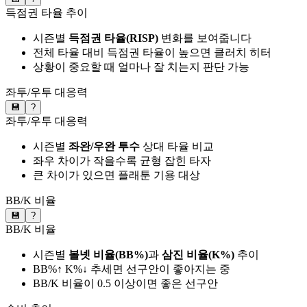
득점권 타율 추이
시즌별
득점권 타율(RISP)
변화를 보여줍니다
전체 타율 대비 득점권 타율이 높으면 클러치 히터
상황이 중요할 때 얼마나 잘 치는지 판단 가능
좌투/우투 대응력
💾
?
좌투/우투 대응력
시즌별
좌완/우완 투수
상대 타율 비교
좌우 차이가 작을수록 균형 잡힌 타자
큰 차이가 있으면 플래툰 기용 대상
BB/K 비율
💾
?
BB/K 비율
시즌별
볼넷 비율(BB%)
과
삼진 비율(K%)
추이
BB%↑ K%↓ 추세면 선구안이 좋아지는 중
BB/K 비율이 0.5 이상이면 좋은 선구안