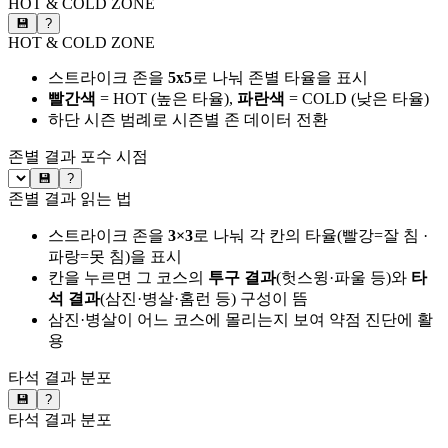
HOT & COLD ZONE
💾
?
HOT & COLD ZONE
스트라이크 존을
5x5
로 나눠 존별 타율을 표시
빨간색
= HOT (높은 타율),
파란색
= COLD (낮은 타율)
하단 시즌 범례로 시즌별 존 데이터 전환
존별 결과
포수 시점
💾
?
존별 결과 읽는 법
스트라이크 존을
3×3
로 나눠 각 칸의 타율(빨강=잘 침 ·
파랑=못 침)을 표시
칸을 누르면 그 코스의
투구 결과
(헛스윙·파울 등)와
타
석 결과
(삼진·병살·홈런 등) 구성이 뜸
삼진·병살이 어느 코스에 몰리는지 보여 약점 진단에 활
용
타석 결과 분포
💾
?
타석 결과 분포