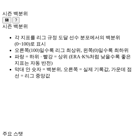
시즌 백분위
💾
?
시즌 백분위
각 지표를 리그 규정 도달 선수 분포에서의 백분위
(0~100)로 표시
오른쪽(100)일수록 리그 최상위, 왼쪽(0)일수록 최하위
파랑 = 하위 · 빨강 = 상위 (ERA·K%처럼 낮을수록 좋은
지표는 자동 반전)
막대 안 숫자 = 백분위, 오른쪽 = 실제 기록값, 가운데 점
선 = 리그 중앙값
주요 스탯