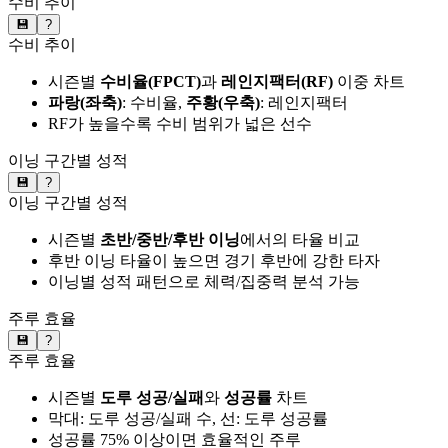
수비 추이
💾
?
수비 추이
시즌별
수비율(FPCT)
과
레인지팩터(RF)
이중 차트
파랑(좌축)
: 수비율,
주황(우축)
: 레인지팩터
RF가 높을수록 수비 범위가 넓은 선수
이닝 구간별 성적
💾
?
이닝 구간별 성적
시즌별
초반/중반/후반 이닝
에서의 타율 비교
후반 이닝 타율이 높으면 경기 후반에 강한 타자
이닝별 성적 패턴으로 체력/집중력 분석 가능
주루 효율
💾
?
주루 효율
시즌별
도루 성공/실패
와
성공률
차트
막대: 도루 성공/실패 수, 선: 도루 성공률
성공률 75% 이상이면 효율적인 주루