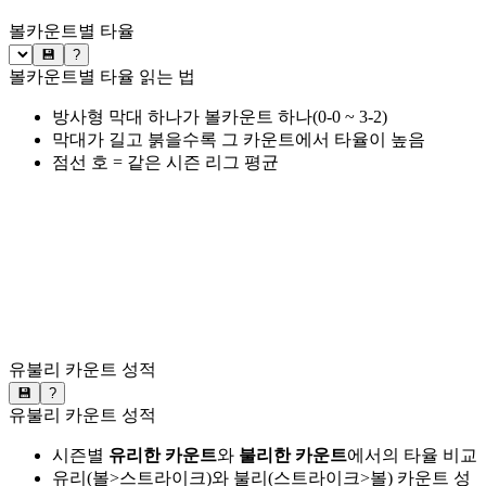
볼카운트별 타율
💾
?
볼카운트별 타율 읽는 법
방사형 막대 하나가 볼카운트 하나(0-0 ~ 3-2)
막대가 길고 붉을수록 그 카운트에서 타율이 높음
점선 호 = 같은 시즌 리그 평균
유불리 카운트 성적
💾
?
유불리 카운트 성적
시즌별
유리한 카운트
와
불리한 카운트
에서의 타율 비교
유리(볼>스트라이크)와 불리(스트라이크>볼) 카운트 성