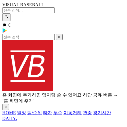
VISUAL BASEBALL
🔍
☀
☾
×
홈 화면에 추가하면 앱처럼 쓸 수 있어요
하단 공유 버튼 →
‘홈 화면에 추가’
×
HOME
일정
팀/순위
타자
투수
이동거리
관중
경기시간
DAILY
.