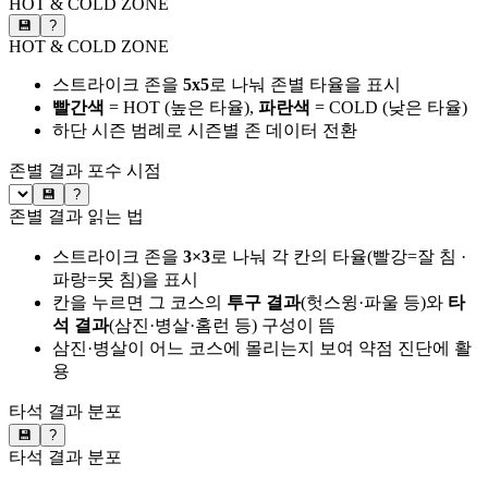
HOT & COLD ZONE
💾
?
HOT & COLD ZONE
스트라이크 존을
5x5
로 나눠 존별 타율을 표시
빨간색
= HOT (높은 타율),
파란색
= COLD (낮은 타율)
하단 시즌 범례로 시즌별 존 데이터 전환
존별 결과
포수 시점
💾
?
존별 결과 읽는 법
스트라이크 존을
3×3
로 나눠 각 칸의 타율(빨강=잘 침 ·
파랑=못 침)을 표시
칸을 누르면 그 코스의
투구 결과
(헛스윙·파울 등)와
타
석 결과
(삼진·병살·홈런 등) 구성이 뜸
삼진·병살이 어느 코스에 몰리는지 보여 약점 진단에 활
용
타석 결과 분포
💾
?
타석 결과 분포