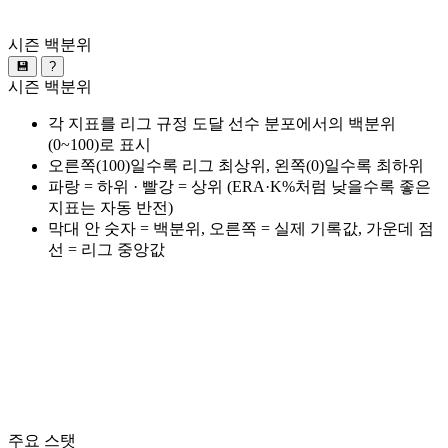
시즌 백분위
💾
?
시즌 백분위
각 지표를 리그 규정 도달 선수 분포에서의 백분위
(0~100)로 표시
오른쪽(100)일수록 리그 최상위, 왼쪽(0)일수록 최하위
파랑 = 하위 · 빨강 = 상위 (ERA·K%처럼 낮을수록 좋은
지표는 자동 반전)
막대 안 숫자 = 백분위, 오른쪽 = 실제 기록값, 가운데 점
선 = 리그 중앙값
주요 스탯