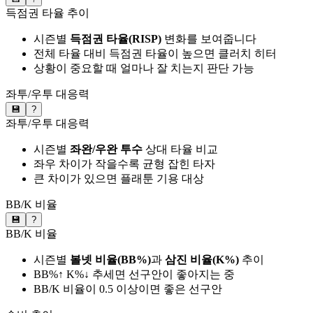
득점권 타율 추이
시즌별
득점권 타율(RISP)
변화를 보여줍니다
전체 타율 대비 득점권 타율이 높으면 클러치 히터
상황이 중요할 때 얼마나 잘 치는지 판단 가능
좌투/우투 대응력
💾
?
좌투/우투 대응력
시즌별
좌완/우완 투수
상대 타율 비교
좌우 차이가 작을수록 균형 잡힌 타자
큰 차이가 있으면 플래툰 기용 대상
BB/K 비율
💾
?
BB/K 비율
시즌별
볼넷 비율(BB%)
과
삼진 비율(K%)
추이
BB%↑ K%↓ 추세면 선구안이 좋아지는 중
BB/K 비율이 0.5 이상이면 좋은 선구안