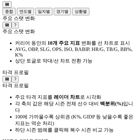
💾
종합
연도별
일자별
경기별
상황별
주요 스탯 변화
💾
?
주요 스탯 변화
커리어 동안의
10개 주요 지표
변화를 선 차트로 표시
AVG, OBP, SLG, OPS, ISO, BABIP, HR/G, TB/G, BB%,
K%
상단 토글로 막대/선 차트 전환 가능
타격 프로필
💾
?
타격 프로필
주요 타격 지표를
레이더 차트
로 시각화
각 축의 값은 해당 시즌 전체 선수 대비
백분위(%)
입니
다
100에 가까울수록 상위권 (K%, GIDP 등 낮을수록 좋은
지표는 역순 처리)
하단 시즌 범례를 클릭해 복수 시즌 비교 가능