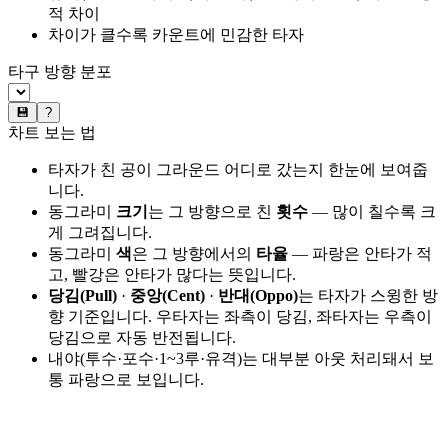
적 차이
차이가 클수록 카운트에 민감한 타자
타구 방향 분포
💾
?
차트 보는 법
타자가 친 공이 그라운드 어디로 갔는지 한눈에 보여줍
니다.
동그라미
크기
는 그 방향으로 친
횟수
— 많이 칠수록 크
게 그려집니다.
동그라미
색
은 그 방향에서의
타율
— 파랑은 안타가 적
고, 빨강은 안타가 많다는 뜻입니다.
당김(Pull)
·
중앙(Cent)
·
반대(Oppo)
는 타자가 스윙한 방
향 기준입니다. 우타자는 좌측이 당김, 좌타자는 우측이
당김으로 자동 반전됩니다.
내야(투수·포수·1~3루·유격)는 대부분 아웃 처리돼서 보
통 파랑으로 보입니다.