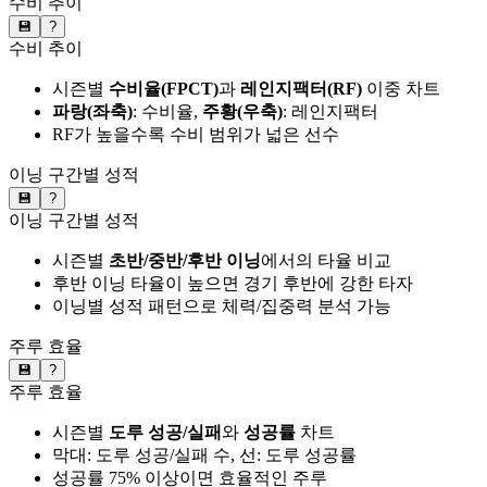
수비 추이
💾
?
수비 추이
시즌별
수비율(FPCT)
과
레인지팩터(RF)
이중 차트
파랑(좌축)
: 수비율,
주황(우축)
: 레인지팩터
RF가 높을수록 수비 범위가 넓은 선수
이닝 구간별 성적
💾
?
이닝 구간별 성적
시즌별
초반/중반/후반 이닝
에서의 타율 비교
후반 이닝 타율이 높으면 경기 후반에 강한 타자
이닝별 성적 패턴으로 체력/집중력 분석 가능
주루 효율
💾
?
주루 효율
시즌별
도루 성공/실패
와
성공률
차트
막대: 도루 성공/실패 수, 선: 도루 성공률
성공률 75% 이상이면 효율적인 주루