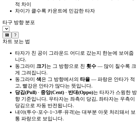
적 차이
차이가 클수록 카운트에 민감한 타자
타구 방향 분포
💾
?
차트 보는 법
타자가 친 공이 그라운드 어디로 갔는지 한눈에 보여줍
니다.
동그라미
크기
는 그 방향으로 친
횟수
— 많이 칠수록 크
게 그려집니다.
동그라미
색
은 그 방향에서의
타율
— 파랑은 안타가 적
고, 빨강은 안타가 많다는 뜻입니다.
당김(Pull)
·
중앙(Cent)
·
반대(Oppo)
는 타자가 스윙한 방
향 기준입니다. 우타자는 좌측이 당김, 좌타자는 우측이
당김으로 자동 반전됩니다.
내야(투수·포수·1~3루·유격)는 대부분 아웃 처리돼서 보
통 파랑으로 보입니다.