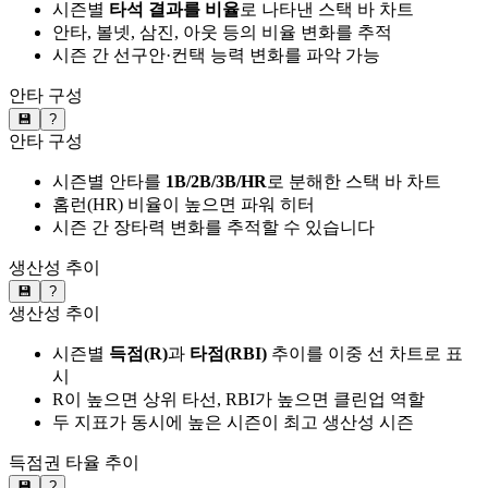
시즌별
타석 결과를 비율
로 나타낸 스택 바 차트
안타, 볼넷, 삼진, 아웃 등의 비율 변화를 추적
시즌 간 선구안·컨택 능력 변화를 파악 가능
안타 구성
💾
?
안타 구성
시즌별 안타를
1B/2B/3B/HR
로 분해한 스택 바 차트
홈런(HR) 비율이 높으면 파워 히터
시즌 간 장타력 변화를 추적할 수 있습니다
생산성 추이
💾
?
생산성 추이
시즌별
득점(R)
과
타점(RBI)
추이를 이중 선 차트로 표
시
R이 높으면 상위 타선, RBI가 높으면 클린업 역할
두 지표가 동시에 높은 시즌이 최고 생산성 시즌
득점권 타율 추이
💾
?