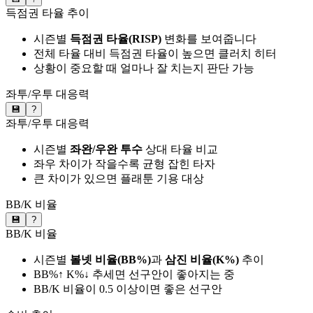
득점권 타율 추이
시즌별
득점권 타율(RISP)
변화를 보여줍니다
전체 타율 대비 득점권 타율이 높으면 클러치 히터
상황이 중요할 때 얼마나 잘 치는지 판단 가능
좌투/우투 대응력
💾
?
좌투/우투 대응력
시즌별
좌완/우완 투수
상대 타율 비교
좌우 차이가 작을수록 균형 잡힌 타자
큰 차이가 있으면 플래툰 기용 대상
BB/K 비율
💾
?
BB/K 비율
시즌별
볼넷 비율(BB%)
과
삼진 비율(K%)
추이
BB%↑ K%↓ 추세면 선구안이 좋아지는 중
BB/K 비율이 0.5 이상이면 좋은 선구안