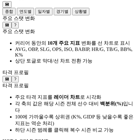
💾
종합
연도별
일자별
경기별
상황별
주요 스탯 변화
💾
?
주요 스탯 변화
커리어 동안의
10개 주요 지표
변화를 선 차트로 표시
AVG, OBP, SLG, OPS, ISO, BABIP, HR/G, TB/G, BB%,
K%
상단 토글로 막대/선 차트 전환 가능
타격 프로필
💾
?
타격 프로필
주요 타격 지표를
레이더 차트
로 시각화
각 축의 값은 해당 시즌 전체 선수 대비
백분위(%)
입니
다
100에 가까울수록 상위권 (K%, GIDP 등 낮을수록 좋은
지표는 역순 처리)
하단 시즌 범례를 클릭해 복수 시즌 비교 가능