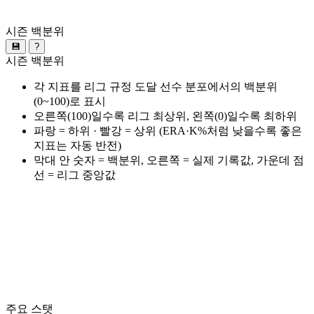
시즌 백분위
💾
?
시즌 백분위
각 지표를 리그 규정 도달 선수 분포에서의 백분위
(0~100)로 표시
오른쪽(100)일수록 리그 최상위, 왼쪽(0)일수록 최하위
파랑 = 하위 · 빨강 = 상위 (ERA·K%처럼 낮을수록 좋은
지표는 자동 반전)
막대 안 숫자 = 백분위, 오른쪽 = 실제 기록값, 가운데 점
선 = 리그 중앙값
주요 스탯