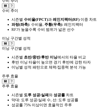
수비 추이
💾
?
수비 추이
시즌별
수비율(FPCT)
과
레인지팩터(RF)
이중 차트
파랑(좌축)
: 수비율,
주황(우축)
: 레인지팩터
RF가 높을수록 수비 범위가 넓은 선수
이닝 구간별 성적
💾
?
이닝 구간별 성적
시즌별
초반/중반/후반 이닝
에서의 타율 비교
후반 이닝 타율이 높으면 경기 후반에 강한 타자
이닝별 성적 패턴으로 체력/집중력 분석 가능
주루 효율
💾
?
주루 효율
시즌별
도루 성공/실패
와
성공률
차트
막대: 도루 성공/실패 수, 선: 도루 성공률
성공률 75% 이상이면 효율적인 주루