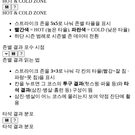
HOT & COLD ZONE
💾
?
HOT & COLD ZONE
스트라이크 존을
5x5
로 나눠 존별 타율을 표시
빨간색
= HOT (높은 타율),
파란색
= COLD (낮은 타율)
하단 시즌 범례로 시즌별 존 데이터 전환
존별 결과
포수 시점
💾
?
존별 결과 읽는 법
스트라이크 존을
3×3
로 나눠 각 칸의 타율(빨강=잘 침 ·
파랑=못 침)을 표시
칸을 누르면 그 코스의
투구 결과
(헛스윙·파울 등)와
타
석 결과
(삼진·병살·홈런 등) 구성이 뜸
삼진·병살이 어느 코스에 몰리는지 보여 약점 진단에 활
용
타석 결과 분포
💾
?
타석 결과 분포