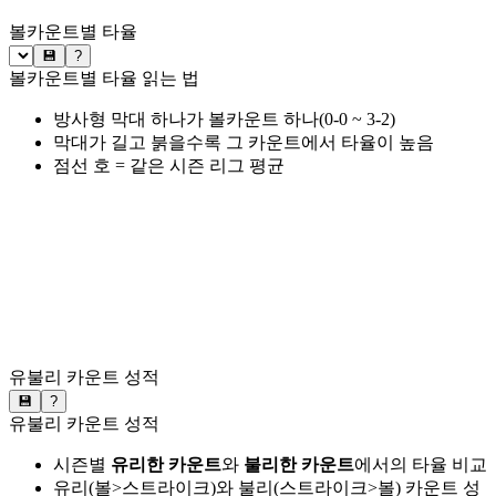
볼카운트별 타율
💾
?
볼카운트별 타율 읽는 법
방사형 막대 하나가 볼카운트 하나(0-0 ~ 3-2)
막대가 길고 붉을수록 그 카운트에서 타율이 높음
점선 호 = 같은 시즌 리그 평균
유불리 카운트 성적
💾
?
유불리 카운트 성적
시즌별
유리한 카운트
와
불리한 카운트
에서의 타율 비교
유리(볼>스트라이크)와 불리(스트라이크>볼) 카운트 성