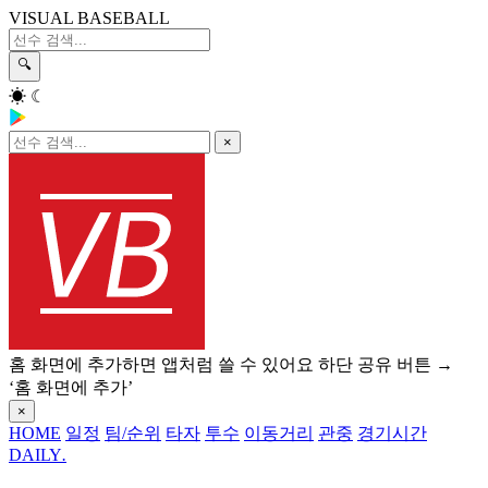
VISUAL BASEBALL
🔍
☀
☾
×
홈 화면에 추가하면 앱처럼 쓸 수 있어요
하단 공유 버튼 →
‘홈 화면에 추가’
×
HOME
일정
팀/순위
타자
투수
이동거리
관중
경기시간
DAILY
.