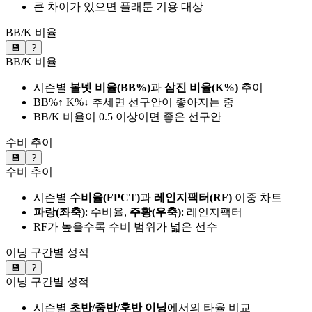
큰 차이가 있으면 플래툰 기용 대상
BB/K 비율
💾
?
BB/K 비율
시즌별
볼넷 비율(BB%)
과
삼진 비율(K%)
추이
BB%↑ K%↓ 추세면 선구안이 좋아지는 중
BB/K 비율이 0.5 이상이면 좋은 선구안
수비 추이
💾
?
수비 추이
시즌별
수비율(FPCT)
과
레인지팩터(RF)
이중 차트
파랑(좌축)
: 수비율,
주황(우축)
: 레인지팩터
RF가 높을수록 수비 범위가 넓은 선수
이닝 구간별 성적
💾
?
이닝 구간별 성적
시즌별
초반/중반/후반 이닝
에서의 타율 비교