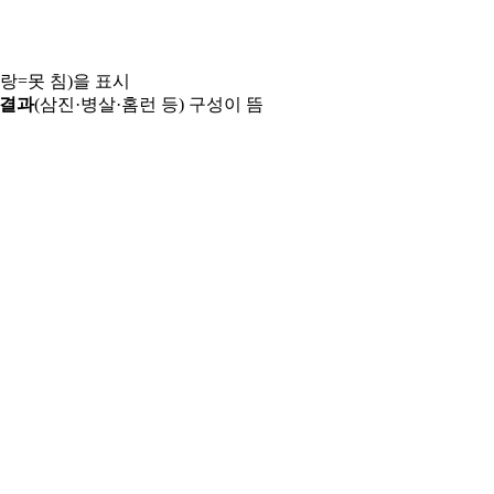
파랑=못 침)을 표시
 결과
(삼진·병살·홈런 등) 구성이 뜸
용