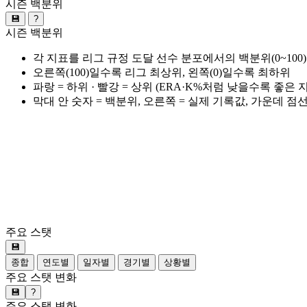
시즌 백분위
💾
?
시즌 백분위
각 지표를 리그 규정 도달 선수 분포에서의 백분위(0~100
오른쪽(100)일수록 리그 최상위, 왼쪽(0)일수록 최하위
파랑 = 하위 · 빨강 = 상위 (ERA·K%처럼 낮을수록 좋은
막대 안 숫자 = 백분위, 오른쪽 = 실제 기록값, 가운데 점
주요 스탯
💾
종합
연도별
일자별
경기별
상황별
주요 스탯 변화
💾
?
주요 스탯 변화