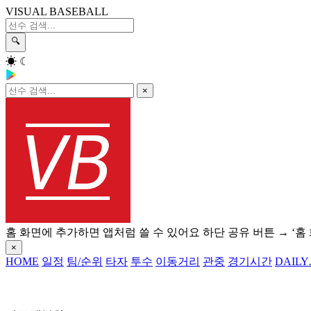
VISUAL BASEBALL
🔍
☀
☾
×
홈 화면에 추가하면 앱처럼 쓸 수 있어요
하단 공유 버튼 → ‘홈
×
HOME
일정
팀/순위
타자
투수
이동거리
관중
경기시간
DAILY