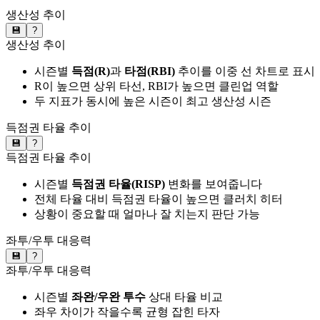
생산성 추이
💾
?
생산성 추이
시즌별
득점(R)
과
타점(RBI)
추이를 이중 선 차트로 표시
R이 높으면 상위 타선, RBI가 높으면 클린업 역할
두 지표가 동시에 높은 시즌이 최고 생산성 시즌
득점권 타율 추이
💾
?
득점권 타율 추이
시즌별
득점권 타율(RISP)
변화를 보여줍니다
전체 타율 대비 득점권 타율이 높으면 클러치 히터
상황이 중요할 때 얼마나 잘 치는지 판단 가능
좌투/우투 대응력
💾
?
좌투/우투 대응력
시즌별
좌완/우완 투수
상대 타율 비교
좌우 차이가 작을수록 균형 잡힌 타자