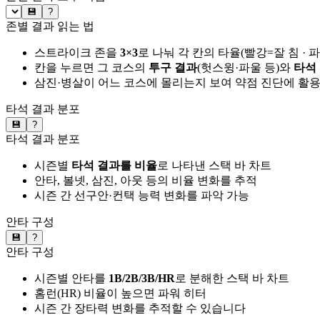
💾
?
존별 결과 읽는 법
스트라이크 존을
3×3
로 나눠 각 칸의 타율(빨강=잘 침 · 
칸을 누르면 그 코스의
투구 결과
(헛스윙·파울 등)와
타석
삼진·병살이 어느 코스에 몰리는지 보여 약점 진단에 활
타석 결과 분포
💾
?
타석 결과 분포
시즌별
타석 결과를 비율
로 나타낸 스택 바 차트
안타, 볼넷, 삼진, 아웃 등의 비율 변화를 추적
시즌 간 선구안·컨택 능력 변화를 파악 가능
안타 구성
💾
?
안타 구성
시즌별 안타를
1B/2B/3B/HR
로 분해한 스택 바 차트
홈런(HR) 비율이 높으면 파워 히터
시즌 간 장타력 변화를 추적할 수 있습니다