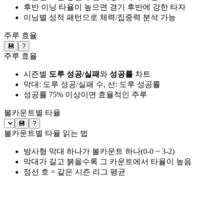
후반 이닝 타율이 높으면 경기 후반에 강한 타자
이닝별 성적 패턴으로 체력/집중력 분석 가능
주루 효율
💾
?
주루 효율
시즌별
도루 성공/실패
와
성공률
차트
막대: 도루 성공/실패 수, 선: 도루 성공률
성공률 75% 이상이면 효율적인 주루
볼카운트별 타율
💾
?
볼카운트별 타율 읽는 법
방사형 막대 하나가 볼카운트 하나(0-0 ~ 3-2)
막대가 길고 붉을수록 그 카운트에서 타율이 높음
점선 호 = 같은 시즌 리그 평균