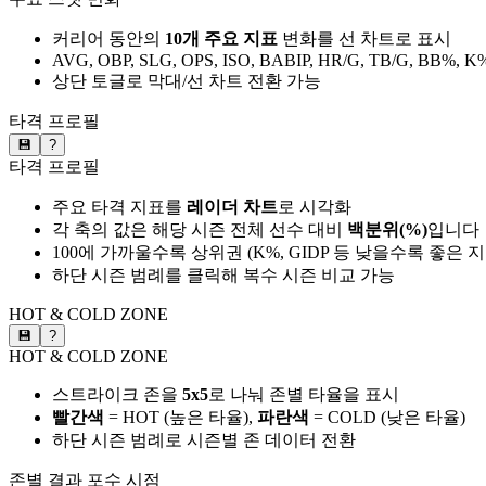
커리어 동안의
10개 주요 지표
변화를 선 차트로 표시
AVG, OBP, SLG, OPS, ISO, BABIP, HR/G, TB/G, BB%, K
상단 토글로 막대/선 차트 전환 가능
타격 프로필
💾
?
타격 프로필
주요 타격 지표를
레이더 차트
로 시각화
각 축의 값은 해당 시즌 전체 선수 대비
백분위(%)
입니다
100에 가까울수록 상위권 (K%, GIDP 등 낮을수록 좋은 
하단 시즌 범례를 클릭해 복수 시즌 비교 가능
HOT & COLD ZONE
💾
?
HOT & COLD ZONE
스트라이크 존을
5x5
로 나눠 존별 타율을 표시
빨간색
= HOT (높은 타율),
파란색
= COLD (낮은 타율)
하단 시즌 범례로 시즌별 존 데이터 전환
존별 결과
포수 시점