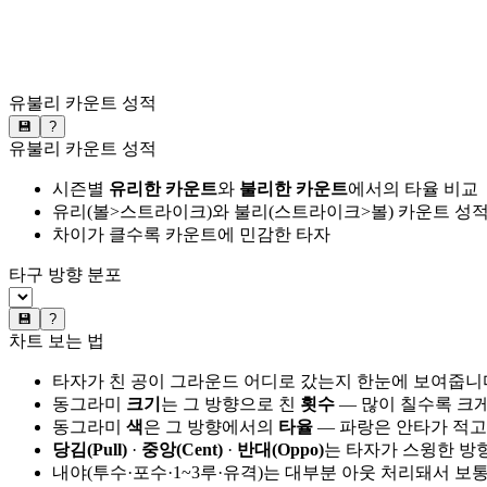
유불리 카운트 성적
💾
?
유불리 카운트 성적
시즌별
유리한 카운트
와
불리한 카운트
에서의 타율 비교
유리(볼>스트라이크)와 불리(스트라이크>볼) 카운트 성적
차이가 클수록 카운트에 민감한 타자
타구 방향 분포
💾
?
차트 보는 법
타자가 친 공이 그라운드 어디로 갔는지 한눈에 보여줍니
동그라미
크기
는 그 방향으로 친
횟수
— 많이 칠수록 크
동그라미
색
은 그 방향에서의
타율
— 파랑은 안타가 적고
당김(Pull)
·
중앙(Cent)
·
반대(Oppo)
는 타자가 스윙한 방
내야(투수·포수·1~3루·유격)는 대부분 아웃 처리돼서 보