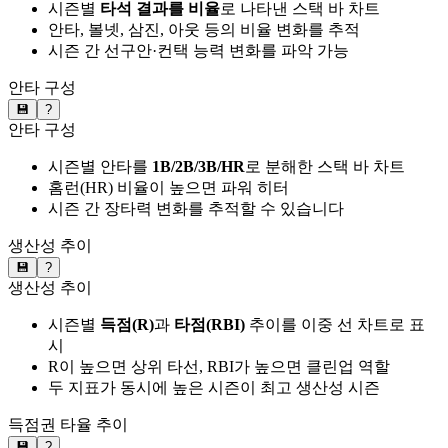
시즌별
타석 결과를 비율
로 나타낸 스택 바 차트
안타, 볼넷, 삼진, 아웃 등의 비율 변화를 추적
시즌 간 선구안·컨택 능력 변화를 파악 가능
안타 구성
💾
?
안타 구성
시즌별 안타를
1B/2B/3B/HR
로 분해한 스택 바 차트
홈런(HR) 비율이 높으면 파워 히터
시즌 간 장타력 변화를 추적할 수 있습니다
생산성 추이
💾
?
생산성 추이
시즌별
득점(R)
과
타점(RBI)
추이를 이중 선 차트로 표
시
R이 높으면 상위 타선, RBI가 높으면 클린업 역할
두 지표가 동시에 높은 시즌이 최고 생산성 시즌
득점권 타율 추이
💾
?