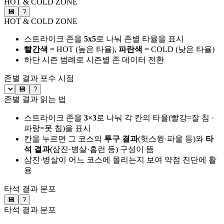
HOT & COLD ZONE
💾
?
HOT & COLD ZONE
스트라이크 존을
5x5
로 나눠 존별 타율을 표시
빨간색
= HOT (높은 타율),
파란색
= COLD (낮은 타율)
하단 시즌 범례로 시즌별 존 데이터 전환
존별 결과
포수 시점
💾
?
존별 결과 읽는 법
스트라이크 존을
3×3
로 나눠 각 칸의 타율(빨강=잘 침 ·
파랑=못 침)을 표시
칸을 누르면 그 코스의
투구 결과
(헛스윙·파울 등)와
타
석 결과
(삼진·병살·홈런 등) 구성이 뜸
삼진·병살이 어느 코스에 몰리는지 보여 약점 진단에 활
용
타석 결과 분포
💾
?
타석 결과 분포