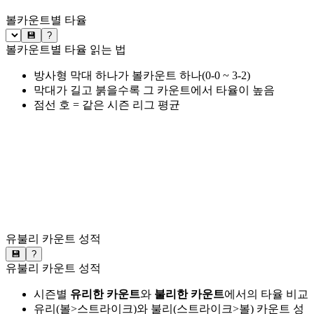
볼카운트별 타율
💾
?
볼카운트별 타율 읽는 법
방사형 막대 하나가 볼카운트 하나(0-0 ~ 3-2)
막대가 길고 붉을수록 그 카운트에서 타율이 높음
점선 호 = 같은 시즌 리그 평균
유불리 카운트 성적
💾
?
유불리 카운트 성적
시즌별
유리한 카운트
와
불리한 카운트
에서의 타율 비교
유리(볼>스트라이크)와 불리(스트라이크>볼) 카운트 성