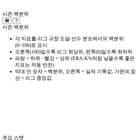
시즌 백분위
💾
?
시즌 백분위
각 지표를 리그 규정 도달 선수 분포에서의 백분위
(0~100)로 표시
오른쪽(100)일수록 리그 최상위, 왼쪽(0)일수록 최하위
파랑 = 하위 · 빨강 = 상위 (ERA·K%처럼 낮을수록 좋은
지표는 자동 반전)
막대 안 숫자 = 백분위, 오른쪽 = 실제 기록값, 가운데 점
선 = 리그 중앙값
주요 스탯