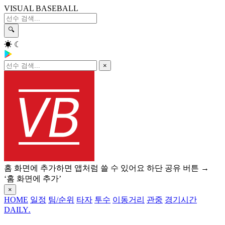
VISUAL BASEBALL
🔍
☀
☾
×
홈 화면에 추가하면 앱처럼 쓸 수 있어요
하단 공유 버튼 →
‘홈 화면에 추가’
×
HOME
일정
팀/순위
타자
투수
이동거리
관중
경기시간
DAILY
.