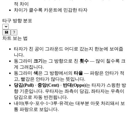
적 차이
차이가 클수록 카운트에 민감한 타자
타구 방향 분포
💾
?
차트 보는 법
타자가 친 공이 그라운드 어디로 갔는지 한눈에 보여줍
니다.
동그라미
크기
는 그 방향으로 친
횟수
— 많이 칠수록 크
게 그려집니다.
동그라미
색
은 그 방향에서의
타율
— 파랑은 안타가 적
고, 빨강은 안타가 많다는 뜻입니다.
당김(Pull)
·
중앙(Cent)
·
반대(Oppo)
는 타자가 스윙한 방
향 기준입니다. 우타자는 좌측이 당김, 좌타자는 우측이
당김으로 자동 반전됩니다.
내야(투수·포수·1~3루·유격)는 대부분 아웃 처리돼서 보
통 파랑으로 보입니다.