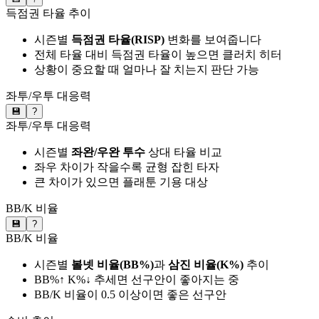
득점권 타율 추이
시즌별
득점권 타율(RISP)
변화를 보여줍니다
전체 타율 대비 득점권 타율이 높으면 클러치 히터
상황이 중요할 때 얼마나 잘 치는지 판단 가능
좌투/우투 대응력
💾
?
좌투/우투 대응력
시즌별
좌완/우완 투수
상대 타율 비교
좌우 차이가 작을수록 균형 잡힌 타자
큰 차이가 있으면 플래툰 기용 대상
BB/K 비율
💾
?
BB/K 비율
시즌별
볼넷 비율(BB%)
과
삼진 비율(K%)
추이
BB%↑ K%↓ 추세면 선구안이 좋아지는 중
BB/K 비율이 0.5 이상이면 좋은 선구안