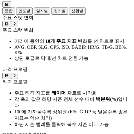
💾
종합
연도별
일자별
경기별
상황별
주요 스탯 변화
💾
?
주요 스탯 변화
커리어 동안의
10개 주요 지표
변화를 선 차트로 표시
AVG, OBP, SLG, OPS, ISO, BABIP, HR/G, TB/G, BB%,
K%
상단 토글로 막대/선 차트 전환 가능
타격 프로필
💾
?
타격 프로필
주요 타격 지표를
레이더 차트
로 시각화
각 축의 값은 해당 시즌 전체 선수 대비
백분위(%)
입니
다
100에 가까울수록 상위권 (K%, GIDP 등 낮을수록 좋은
지표는 역순 처리)
하단 시즌 범례를 클릭해 복수 시즌 비교 가능