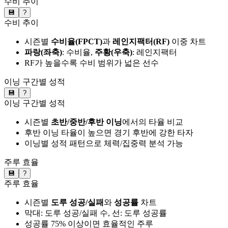
수비 추이
💾
?
수비 추이
시즌별
수비율(FPCT)
과
레인지팩터(RF)
이중 차트
파랑(좌축)
: 수비율,
주황(우축)
: 레인지팩터
RF가 높을수록 수비 범위가 넓은 선수
이닝 구간별 성적
💾
?
이닝 구간별 성적
시즌별
초반/중반/후반 이닝
에서의 타율 비교
후반 이닝 타율이 높으면 경기 후반에 강한 타자
이닝별 성적 패턴으로 체력/집중력 분석 가능
주루 효율
💾
?
주루 효율
시즌별
도루 성공/실패
와
성공률
차트
막대: 도루 성공/실패 수, 선: 도루 성공률
성공률 75% 이상이면 효율적인 주루