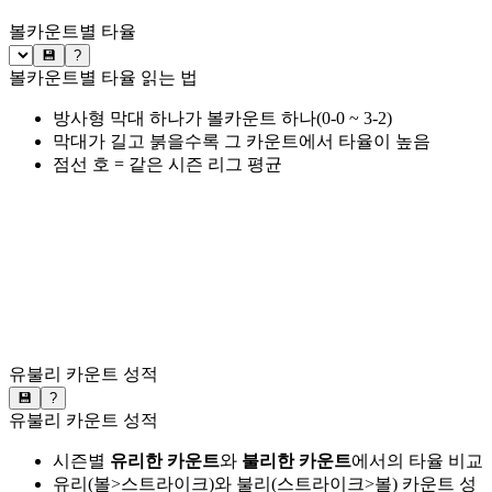
볼카운트별 타율
💾
?
볼카운트별 타율 읽는 법
방사형 막대 하나가 볼카운트 하나(0-0 ~ 3-2)
막대가 길고 붉을수록 그 카운트에서 타율이 높음
점선 호 = 같은 시즌 리그 평균
유불리 카운트 성적
💾
?
유불리 카운트 성적
시즌별
유리한 카운트
와
불리한 카운트
에서의 타율 비교
유리(볼>스트라이크)와 불리(스트라이크>볼) 카운트 성