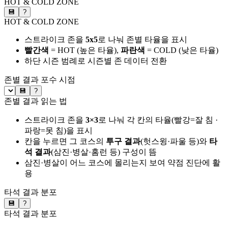
HOT & COLD ZONE
💾
?
HOT & COLD ZONE
스트라이크 존을
5x5
로 나눠 존별 타율을 표시
빨간색
= HOT (높은 타율),
파란색
= COLD (낮은 타율)
하단 시즌 범례로 시즌별 존 데이터 전환
존별 결과
포수 시점
💾
?
존별 결과 읽는 법
스트라이크 존을
3×3
로 나눠 각 칸의 타율(빨강=잘 침 ·
파랑=못 침)을 표시
칸을 누르면 그 코스의
투구 결과
(헛스윙·파울 등)와
타
석 결과
(삼진·병살·홈런 등) 구성이 뜸
삼진·병살이 어느 코스에 몰리는지 보여 약점 진단에 활
용
타석 결과 분포
💾
?
타석 결과 분포