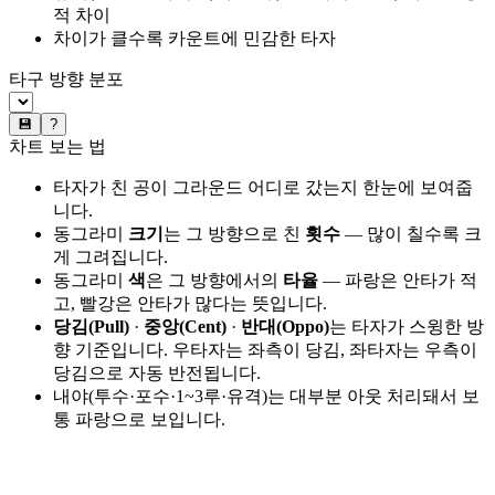
적 차이
차이가 클수록 카운트에 민감한 타자
타구 방향 분포
💾
?
차트 보는 법
타자가 친 공이 그라운드 어디로 갔는지 한눈에 보여줍
니다.
동그라미
크기
는 그 방향으로 친
횟수
— 많이 칠수록 크
게 그려집니다.
동그라미
색
은 그 방향에서의
타율
— 파랑은 안타가 적
고, 빨강은 안타가 많다는 뜻입니다.
당김(Pull)
·
중앙(Cent)
·
반대(Oppo)
는 타자가 스윙한 방
향 기준입니다. 우타자는 좌측이 당김, 좌타자는 우측이
당김으로 자동 반전됩니다.
내야(투수·포수·1~3루·유격)는 대부분 아웃 처리돼서 보
통 파랑으로 보입니다.