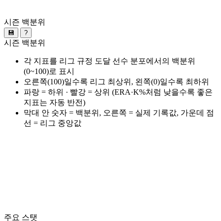
시즌 백분위
💾
?
시즌 백분위
각 지표를 리그 규정 도달 선수 분포에서의 백분위
(0~100)로 표시
오른쪽(100)일수록 리그 최상위, 왼쪽(0)일수록 최하위
파랑 = 하위 · 빨강 = 상위 (ERA·K%처럼 낮을수록 좋은
지표는 자동 반전)
막대 안 숫자 = 백분위, 오른쪽 = 실제 기록값, 가운데 점
선 = 리그 중앙값
주요 스탯