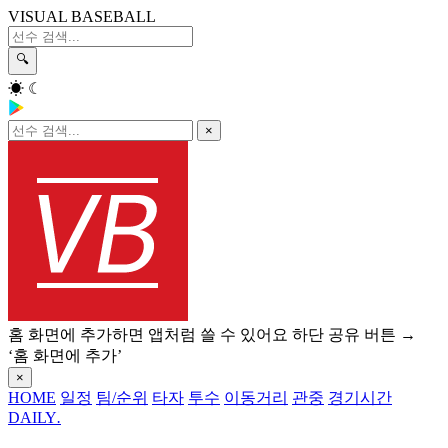
VISUAL BASEBALL
🔍
☀
☾
×
홈 화면에 추가하면 앱처럼 쓸 수 있어요
하단 공유 버튼 →
‘홈 화면에 추가’
×
HOME
일정
팀/순위
타자
투수
이동거리
관중
경기시간
DAILY
.