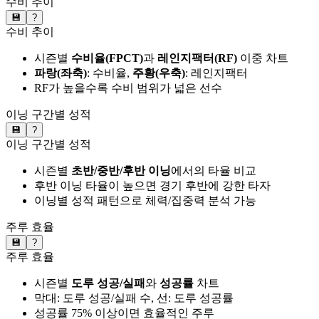
수비 추이
💾
?
수비 추이
시즌별
수비율(FPCT)
과
레인지팩터(RF)
이중 차트
파랑(좌축)
: 수비율,
주황(우축)
: 레인지팩터
RF가 높을수록 수비 범위가 넓은 선수
이닝 구간별 성적
💾
?
이닝 구간별 성적
시즌별
초반/중반/후반 이닝
에서의 타율 비교
후반 이닝 타율이 높으면 경기 후반에 강한 타자
이닝별 성적 패턴으로 체력/집중력 분석 가능
주루 효율
💾
?
주루 효율
시즌별
도루 성공/실패
와
성공률
차트
막대: 도루 성공/실패 수, 선: 도루 성공률
성공률 75% 이상이면 효율적인 주루