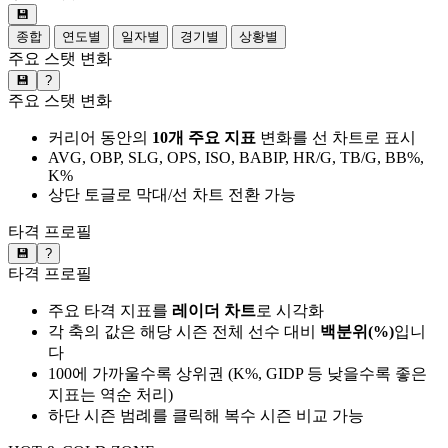
💾
종합
연도별
일자별
경기별
상황별
주요 스탯 변화
💾
?
주요 스탯 변화
커리어 동안의
10개 주요 지표
변화를 선 차트로 표시
AVG, OBP, SLG, OPS, ISO, BABIP, HR/G, TB/G, BB%,
K%
상단 토글로 막대/선 차트 전환 가능
타격 프로필
💾
?
타격 프로필
주요 타격 지표를
레이더 차트
로 시각화
각 축의 값은 해당 시즌 전체 선수 대비
백분위(%)
입니
다
100에 가까울수록 상위권 (K%, GIDP 등 낮을수록 좋은
지표는 역순 처리)
하단 시즌 범례를 클릭해 복수 시즌 비교 가능