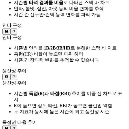
시즌별
타석 결과를 비율
로 나타낸 스택 바 차트
안타, 볼넷, 삼진, 아웃 등의 비율 변화를 추적
시즌 간 선구안·컨택 능력 변화를 파악 가능
안타 구성
💾
?
안타 구성
시즌별 안타를
1B/2B/3B/HR
로 분해한 스택 바 차트
홈런(HR) 비율이 높으면 파워 히터
시즌 간 장타력 변화를 추적할 수 있습니다
생산성 추이
💾
?
생산성 추이
시즌별
득점(R)
과
타점(RBI)
추이를 이중 선 차트로 표
시
R이 높으면 상위 타선, RBI가 높으면 클린업 역할
두 지표가 동시에 높은 시즌이 최고 생산성 시즌
득점권 타율 추이
💾
?