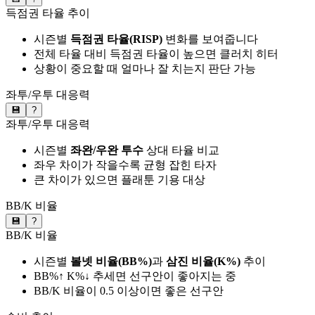
득점권 타율 추이
시즌별
득점권 타율(RISP)
변화를 보여줍니다
전체 타율 대비 득점권 타율이 높으면 클러치 히터
상황이 중요할 때 얼마나 잘 치는지 판단 가능
좌투/우투 대응력
💾
?
좌투/우투 대응력
시즌별
좌완/우완 투수
상대 타율 비교
좌우 차이가 작을수록 균형 잡힌 타자
큰 차이가 있으면 플래툰 기용 대상
BB/K 비율
💾
?
BB/K 비율
시즌별
볼넷 비율(BB%)
과
삼진 비율(K%)
추이
BB%↑ K%↓ 추세면 선구안이 좋아지는 중
BB/K 비율이 0.5 이상이면 좋은 선구안