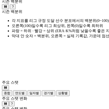
시즌 백분위
💾
?
시즌 백분위
각 지표를 리그 규정 도달 선수 분포에서의 백분위(0~100
오른쪽(100)일수록 리그 최상위, 왼쪽(0)일수록 최하위
파랑 = 하위 · 빨강 = 상위 (ERA·K%처럼 낮을수록 좋은
막대 안 숫자 = 백분위, 오른쪽 = 실제 기록값, 가운데 점
주요 스탯
💾
종합
연도별
일자별
경기별
상황별
주요 스탯 변화
💾
?
주요 스탯 변화