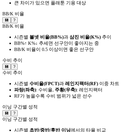
큰 차이가 있으면 플래툰 기용 대상
BB/K 비율
💾
?
BB/K 비율
시즌별
볼넷 비율(BB%)
과
삼진 비율(K%)
추이
BB%↑ K%↓ 추세면 선구안이 좋아지는 중
BB/K 비율이 0.5 이상이면 좋은 선구안
수비 추이
💾
?
수비 추이
시즌별
수비율(FPCT)
과
레인지팩터(RF)
이중 차트
파랑(좌축)
: 수비율,
주황(우축)
: 레인지팩터
RF가 높을수록 수비 범위가 넓은 선수
이닝 구간별 성적
💾
?
이닝 구간별 성적
시즌별
초반/중반/후반 이닝
에서의 타율 비교