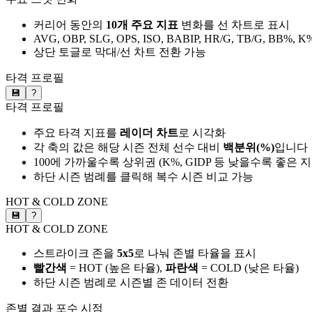
커리어 동안의
10개 주요 지표
변화를 선 차트로 표시
AVG, OBP, SLG, OPS, ISO, BABIP, HR/G, TB/G, BB%, K
상단 토글로 막대/선 차트 전환 가능
타격 프로필
💾
?
타격 프로필
주요 타격 지표를
레이더 차트
로 시각화
각 축의 값은 해당 시즌 전체 선수 대비
백분위(%)
입니다
100에 가까울수록 상위권 (K%, GIDP 등 낮을수록 좋은 
하단 시즌 범례를 클릭해 복수 시즌 비교 가능
HOT & COLD ZONE
💾
?
HOT & COLD ZONE
스트라이크 존을
5x5
로 나눠 존별 타율을 표시
빨간색
= HOT (높은 타율),
파란색
= COLD (낮은 타율)
하단 시즌 범례로 시즌별 존 데이터 전환
존별 결과
포수 시점