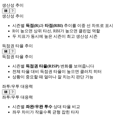
생산성 추이
💾
?
생산성 추이
시즌별
득점(R)
과
타점(RBI)
추이를 이중 선 차트로 표시
R이 높으면 상위 타선, RBI가 높으면 클린업 역할
두 지표가 동시에 높은 시즌이 최고 생산성 시즌
득점권 타율 추이
💾
?
득점권 타율 추이
시즌별
득점권 타율(RISP)
변화를 보여줍니다
전체 타율 대비 득점권 타율이 높으면 클러치 히터
상황이 중요할 때 얼마나 잘 치는지 판단 가능
좌투/우투 대응력
💾
?
좌투/우투 대응력
시즌별
좌완/우완 투수
상대 타율 비교
좌우 차이가 작을수록 균형 잡힌 타자