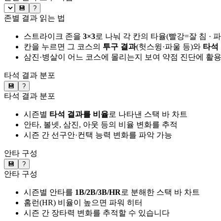
💾
?
존별 결과 읽는 법
스트라이크 존을
3×3
로 나눠 각 칸의 타율(빨강=잘 침 · 
칸을 누르면 그 코스의
투구 결과
(헛스윙·파울 등)와
타석
삼진·병살이 어느 코스에 몰리는지 보여 약점 진단에 활
타석 결과 분포
💾
?
타석 결과 분포
시즌별
타석 결과를 비율
로 나타낸 스택 바 차트
안타, 볼넷, 삼진, 아웃 등의 비율 변화를 추적
시즌 간 선구안·컨택 능력 변화를 파악 가능
안타 구성
💾
?
안타 구성
시즌별 안타를
1B/2B/3B/HR
로 분해한 스택 바 차트
홈런(HR) 비율이 높으면 파워 히터
시즌 간 장타력 변화를 추적할 수 있습니다