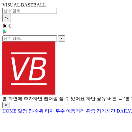
VISUAL BASEBALL
🔍
☀
☾
×
홈 화면에 추가하면 앱처럼 쓸 수 있어요
하단 공유 버튼 → ‘홈
×
HOME
일정
팀/순위
타자
투수
이동거리
관중
경기시간
DAILY