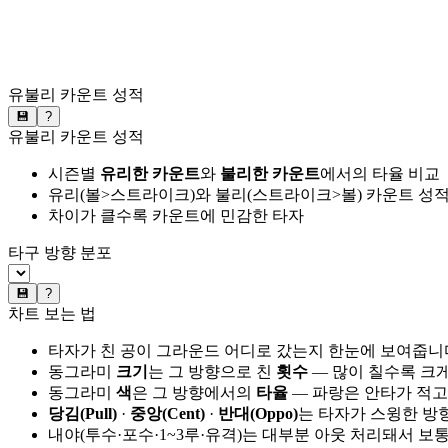
유불리 카운트 성적
💾
?
유불리 카운트 성적
시즌별
유리한 카운트
와
불리한 카운트
에서의 타율 비교
유리(볼>스트라이크)와 불리(스트라이크>볼) 카운트 성적
차이가 클수록 카운트에 민감한 타자
타구 방향 분포
💾
?
차트 보는 법
타자가 친 공이 그라운드 어디로 갔는지 한눈에 보여줍니
동그라미
크기
는 그 방향으로 친
횟수
— 많이 칠수록 크
동그라미
색
은 그 방향에서의
타율
— 파랑은 안타가 적고
당김(Pull)
·
중앙(Cent)
·
반대(Oppo)
는 타자가 스윙한 방
내야(투수·포수·1~3루·유격)는 대부분 아웃 처리돼서 보