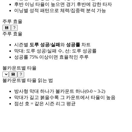
후반 이닝 타율이 높으면 경기 후반에 강한 타자
이닝별 성적 패턴으로 체력/집중력 분석 가능
주루 효율
💾
?
주루 효율
시즌별
도루 성공/실패
와
성공률
차트
막대: 도루 성공/실패 수, 선: 도루 성공률
성공률 75% 이상이면 효율적인 주루
볼카운트별 타율
💾
?
볼카운트별 타율 읽는 법
방사형 막대 하나가 볼카운트 하나(0-0 ~ 3-2)
막대가 길고 붉을수록 그 카운트에서 타율이 높음
점선 호 = 같은 시즌 리그 평균