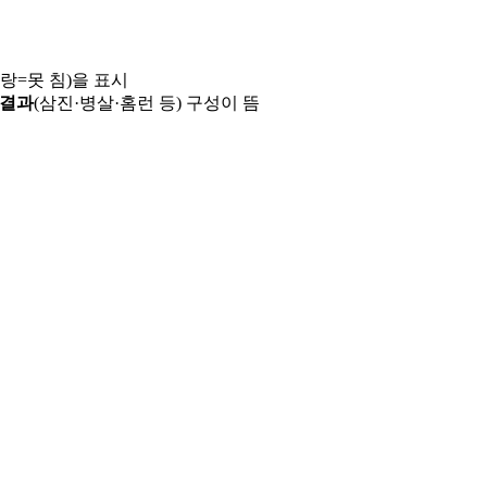
파랑=못 침)을 표시
 결과
(삼진·병살·홈런 등) 구성이 뜸
용