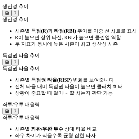
생산성 추이
💾
?
생산성 추이
시즌별
득점(R)
과
타점(RBI)
추이를 이중 선 차트로 표시
R이 높으면 상위 타선, RBI가 높으면 클린업 역할
두 지표가 동시에 높은 시즌이 최고 생산성 시즌
득점권 타율 추이
💾
?
득점권 타율 추이
시즌별
득점권 타율(RISP)
변화를 보여줍니다
전체 타율 대비 득점권 타율이 높으면 클러치 히터
상황이 중요할 때 얼마나 잘 치는지 판단 가능
좌투/우투 대응력
💾
?
좌투/우투 대응력
시즌별
좌완/우완 투수
상대 타율 비교
좌우 차이가 작을수록 균형 잡힌 타자