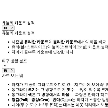
유불리 카운트 성적
💾
?
유불리 카운트 성적
시즌별
유리한 카운트
와
불리한 카운트
에서의 타율 비교
유리(볼>스트라이크)와 불리(스트라이크>볼) 카운트 성적
차이가 클수록 카운트에 민감한 타자
타구 방향 분포
💾
?
차트 보는 법
타자가 친 공이 그라운드 어디로 갔는지 한눈에 보여줍니
동그라미
크기
는 그 방향으로 친
횟수
— 많이 칠수록 크
동그라미
색
은 그 방향에서의
타율
— 파랑은 안타가 적고
당김(Pull)
·
중앙(Cent)
·
반대(Oppo)
는 타자가 스윙한 방
내야(투수·포수·1~3루·유격)는 대부분 아웃 처리돼서 보