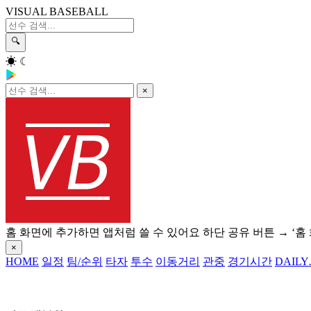
VISUAL BASEBALL
🔍
☀
☾
×
홈 화면에 추가하면 앱처럼 쓸 수 있어요
하단 공유 버튼 → ‘홈
×
HOME
일정
팀/순위
타자
투수
이동거리
관중
경기시간
DAILY