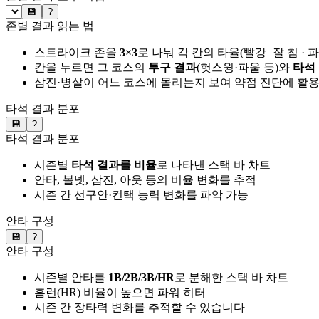
💾
?
존별 결과 읽는 법
스트라이크 존을
3×3
로 나눠 각 칸의 타율(빨강=잘 침 · 
칸을 누르면 그 코스의
투구 결과
(헛스윙·파울 등)와
타석
삼진·병살이 어느 코스에 몰리는지 보여 약점 진단에 활
타석 결과 분포
💾
?
타석 결과 분포
시즌별
타석 결과를 비율
로 나타낸 스택 바 차트
안타, 볼넷, 삼진, 아웃 등의 비율 변화를 추적
시즌 간 선구안·컨택 능력 변화를 파악 가능
안타 구성
💾
?
안타 구성
시즌별 안타를
1B/2B/3B/HR
로 분해한 스택 바 차트
홈런(HR) 비율이 높으면 파워 히터
시즌 간 장타력 변화를 추적할 수 있습니다