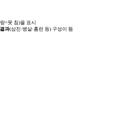
파랑=못 침)을 표시
 결과
(삼진·병살·홈런 등) 구성이 뜸
용