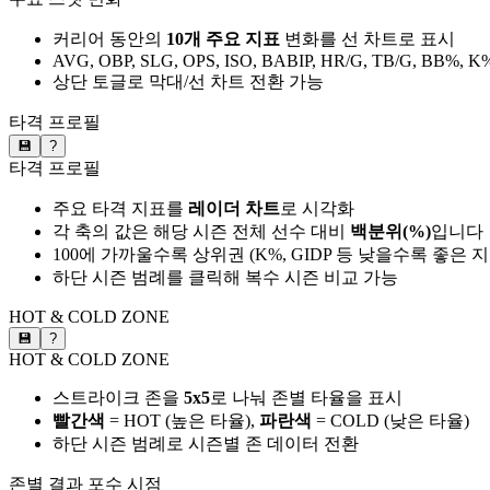
커리어 동안의
10개 주요 지표
변화를 선 차트로 표시
AVG, OBP, SLG, OPS, ISO, BABIP, HR/G, TB/G, BB%, K
상단 토글로 막대/선 차트 전환 가능
타격 프로필
💾
?
타격 프로필
주요 타격 지표를
레이더 차트
로 시각화
각 축의 값은 해당 시즌 전체 선수 대비
백분위(%)
입니다
100에 가까울수록 상위권 (K%, GIDP 등 낮을수록 좋은 
하단 시즌 범례를 클릭해 복수 시즌 비교 가능
HOT & COLD ZONE
💾
?
HOT & COLD ZONE
스트라이크 존을
5x5
로 나눠 존별 타율을 표시
빨간색
= HOT (높은 타율),
파란색
= COLD (낮은 타율)
하단 시즌 범례로 시즌별 존 데이터 전환
존별 결과
포수 시점