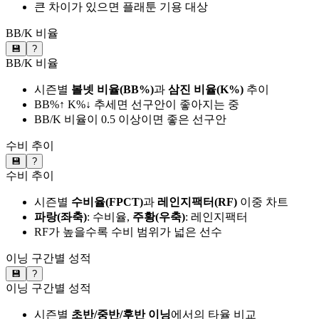
큰 차이가 있으면 플래툰 기용 대상
BB/K 비율
💾
?
BB/K 비율
시즌별
볼넷 비율(BB%)
과
삼진 비율(K%)
추이
BB%↑ K%↓ 추세면 선구안이 좋아지는 중
BB/K 비율이 0.5 이상이면 좋은 선구안
수비 추이
💾
?
수비 추이
시즌별
수비율(FPCT)
과
레인지팩터(RF)
이중 차트
파랑(좌축)
: 수비율,
주황(우축)
: 레인지팩터
RF가 높을수록 수비 범위가 넓은 선수
이닝 구간별 성적
💾
?
이닝 구간별 성적
시즌별
초반/중반/후반 이닝
에서의 타율 비교