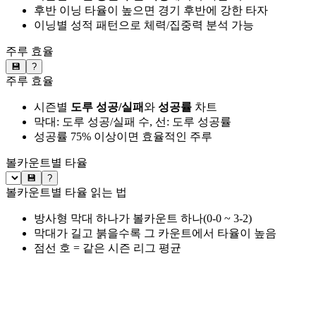
후반 이닝 타율이 높으면 경기 후반에 강한 타자
이닝별 성적 패턴으로 체력/집중력 분석 가능
주루 효율
💾
?
주루 효율
시즌별
도루 성공/실패
와
성공률
차트
막대: 도루 성공/실패 수, 선: 도루 성공률
성공률 75% 이상이면 효율적인 주루
볼카운트별 타율
💾
?
볼카운트별 타율 읽는 법
방사형 막대 하나가 볼카운트 하나(0-0 ~ 3-2)
막대가 길고 붉을수록 그 카운트에서 타율이 높음
점선 호 = 같은 시즌 리그 평균