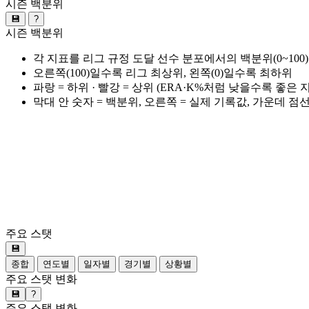
시즌 백분위
💾
?
시즌 백분위
각 지표를 리그 규정 도달 선수 분포에서의 백분위(0~100
오른쪽(100)일수록 리그 최상위, 왼쪽(0)일수록 최하위
파랑 = 하위 · 빨강 = 상위 (ERA·K%처럼 낮을수록 좋은
막대 안 숫자 = 백분위, 오른쪽 = 실제 기록값, 가운데 점
주요 스탯
💾
종합
연도별
일자별
경기별
상황별
주요 스탯 변화
💾
?
주요 스탯 변화