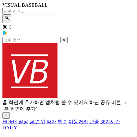
VISUAL BASEBALL
🔍
☀
☾
×
홈 화면에 추가하면 앱처럼 쓸 수 있어요
하단 공유 버튼 →
‘홈 화면에 추가’
×
HOME
일정
팀/순위
타자
투수
이동거리
관중
경기시간
DAILY
.