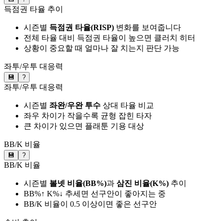
득점권 타율 추이
시즌별
득점권 타율(RISP)
변화를 보여줍니다
전체 타율 대비 득점권 타율이 높으면 클러치 히터
상황이 중요할 때 얼마나 잘 치는지 판단 가능
좌투/우투 대응력
💾
?
좌투/우투 대응력
시즌별
좌완/우완 투수
상대 타율 비교
좌우 차이가 작을수록 균형 잡힌 타자
큰 차이가 있으면 플래툰 기용 대상
BB/K 비율
💾
?
BB/K 비율
시즌별
볼넷 비율(BB%)
과
삼진 비율(K%)
추이
BB%↑ K%↓ 추세면 선구안이 좋아지는 중
BB/K 비율이 0.5 이상이면 좋은 선구안