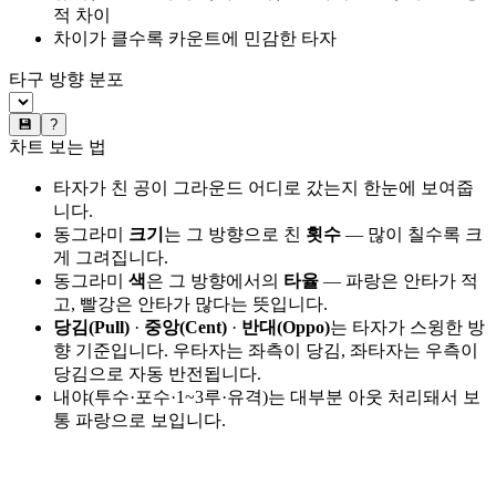
적 차이
차이가 클수록 카운트에 민감한 타자
타구 방향 분포
💾
?
차트 보는 법
타자가 친 공이 그라운드 어디로 갔는지 한눈에 보여줍
니다.
동그라미
크기
는 그 방향으로 친
횟수
— 많이 칠수록 크
게 그려집니다.
동그라미
색
은 그 방향에서의
타율
— 파랑은 안타가 적
고, 빨강은 안타가 많다는 뜻입니다.
당김(Pull)
·
중앙(Cent)
·
반대(Oppo)
는 타자가 스윙한 방
향 기준입니다. 우타자는 좌측이 당김, 좌타자는 우측이
당김으로 자동 반전됩니다.
내야(투수·포수·1~3루·유격)는 대부분 아웃 처리돼서 보
통 파랑으로 보입니다.