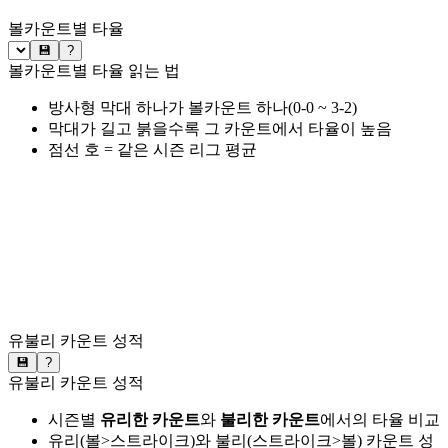
볼카운트별 타율
💾
?
볼카운트별 타율 읽는 법
방사형 막대 하나가 볼카운트 하나(0-0 ~ 3-2)
막대가 길고 붉을수록 그 카운트에서 타율이 높음
점선 호 = 같은 시즌 리그 평균
유불리 카운트 성적
💾
?
유불리 카운트 성적
시즌별
유리한 카운트
와
불리한 카운트
에서의 타율 비교
유리(볼>스트라이크)와 불리(스트라이크>볼) 카운트 성