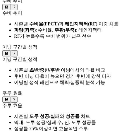
수비 추이
💾
?
수비 추이
시즌별
수비율(FPCT)
과
레인지팩터(RF)
이중 차트
파랑(좌축)
: 수비율,
주황(우축)
: 레인지팩터
RF가 높을수록 수비 범위가 넓은 선수
이닝 구간별 성적
💾
?
이닝 구간별 성적
시즌별
초반/중반/후반 이닝
에서의 타율 비교
후반 이닝 타율이 높으면 경기 후반에 강한 타자
이닝별 성적 패턴으로 체력/집중력 분석 가능
주루 효율
💾
?
주루 효율
시즌별
도루 성공/실패
와
성공률
차트
막대: 도루 성공/실패 수, 선: 도루 성공률
성공률 75% 이상이면 효율적인 주루