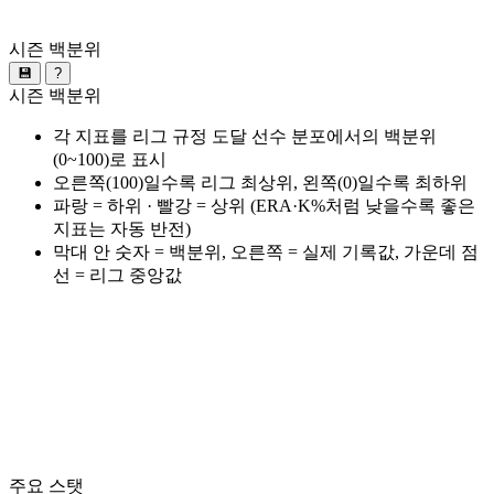
시즌 백분위
💾
?
시즌 백분위
각 지표를 리그 규정 도달 선수 분포에서의 백분위
(0~100)로 표시
오른쪽(100)일수록 리그 최상위, 왼쪽(0)일수록 최하위
파랑 = 하위 · 빨강 = 상위 (ERA·K%처럼 낮을수록 좋은
지표는 자동 반전)
막대 안 숫자 = 백분위, 오른쪽 = 실제 기록값, 가운데 점
선 = 리그 중앙값
주요 스탯