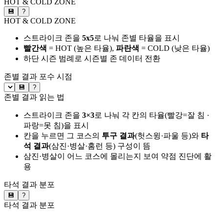
HOT & COLD ZONE
💾
?
HOT & COLD ZONE
스트라이크 존을
5x5
로 나눠 존별 타율을 표시
빨간색
= HOT (높은 타율),
파란색
= COLD (낮은 타율)
하단 시즌 범례로 시즌별 존 데이터 전환
존별 결과
포수 시점
💾
?
존별 결과 읽는 법
스트라이크 존을
3×3
로 나눠 각 칸의 타율(빨강=잘 침 ·
파랑=못 침)을 표시
칸을 누르면 그 코스의
투구 결과
(헛스윙·파울 등)와
타
석 결과
(삼진·병살·홈런 등) 구성이 뜸
삼진·병살이 어느 코스에 몰리는지 보여 약점 진단에 활
용
타석 결과 분포
💾
?
타석 결과 분포