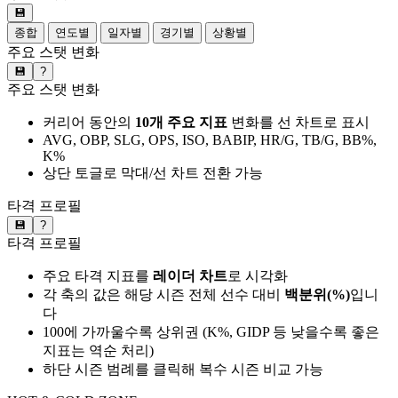
💾
종합
연도별
일자별
경기별
상황별
주요 스탯 변화
💾
?
주요 스탯 변화
커리어 동안의
10개 주요 지표
변화를 선 차트로 표시
AVG, OBP, SLG, OPS, ISO, BABIP, HR/G, TB/G, BB%,
K%
상단 토글로 막대/선 차트 전환 가능
타격 프로필
💾
?
타격 프로필
주요 타격 지표를
레이더 차트
로 시각화
각 축의 값은 해당 시즌 전체 선수 대비
백분위(%)
입니
다
100에 가까울수록 상위권 (K%, GIDP 등 낮을수록 좋은
지표는 역순 처리)
하단 시즌 범례를 클릭해 복수 시즌 비교 가능