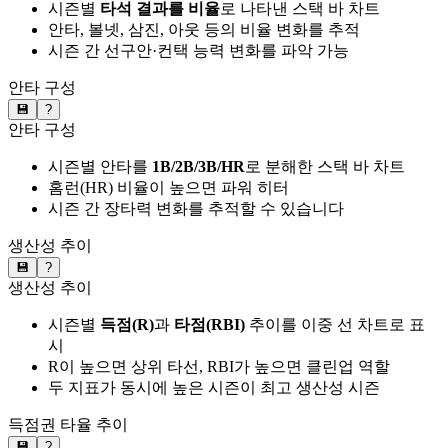
시즌별
타석 결과를 비율
로 나타낸 스택 바 차트
안타, 볼넷, 삼진, 아웃 등의 비율 변화를 추적
시즌 간 선구안·컨택 능력 변화를 파악 가능
안타 구성
💾
?
안타 구성
시즌별 안타를
1B/2B/3B/HR
로 분해한 스택 바 차트
홈런(HR) 비율이 높으면 파워 히터
시즌 간 장타력 변화를 추적할 수 있습니다
생산성 추이
💾
?
생산성 추이
시즌별
득점(R)
과
타점(RBI)
추이를 이중 선 차트로 표
시
R이 높으면 상위 타선, RBI가 높으면 클린업 역할
두 지표가 동시에 높은 시즌이 최고 생산성 시즌
득점권 타율 추이
💾
?