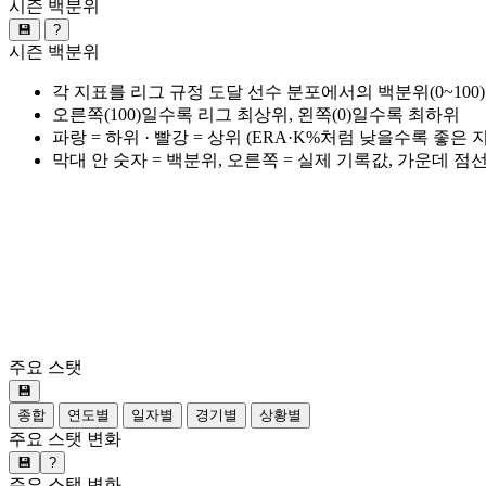
시즌 백분위
💾
?
시즌 백분위
각 지표를 리그 규정 도달 선수 분포에서의 백분위(0~100
오른쪽(100)일수록 리그 최상위, 왼쪽(0)일수록 최하위
파랑 = 하위 · 빨강 = 상위 (ERA·K%처럼 낮을수록 좋은
막대 안 숫자 = 백분위, 오른쪽 = 실제 기록값, 가운데 점
주요 스탯
💾
종합
연도별
일자별
경기별
상황별
주요 스탯 변화
💾
?
주요 스탯 변화