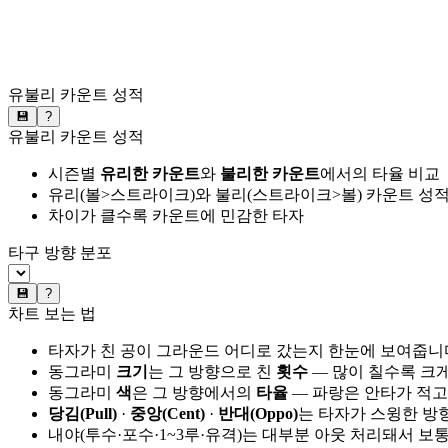
유불리 카운트 성적
💾
?
유불리 카운트 성적
시즌별
유리한 카운트
와
불리한 카운트
에서의 타율 비교
유리(볼>스트라이크)와 불리(스트라이크>볼) 카운트 성적
차이가 클수록 카운트에 민감한 타자
타구 방향 분포
💾
?
차트 보는 법
타자가 친 공이 그라운드 어디로 갔는지 한눈에 보여줍니
동그라미
크기
는 그 방향으로 친
횟수
— 많이 칠수록 크
동그라미
색
은 그 방향에서의
타율
— 파랑은 안타가 적고
당김(Pull)
·
중앙(Cent)
·
반대(Oppo)
는 타자가 스윙한 방
내야(투수·포수·1~3루·유격)는 대부분 아웃 처리돼서 보