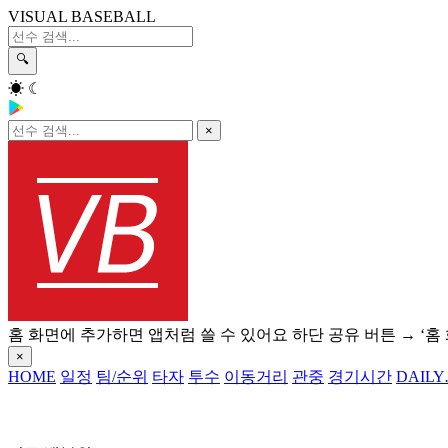
VISUAL BASEBALL
🔍
☀
☾
×
홈 화면에 추가하면 앱처럼 쓸 수 있어요
하단 공유 버튼 → ‘홈
×
HOME
일정
팀/순위
타자
투수
이동거리
관중
경기시간
DAILY