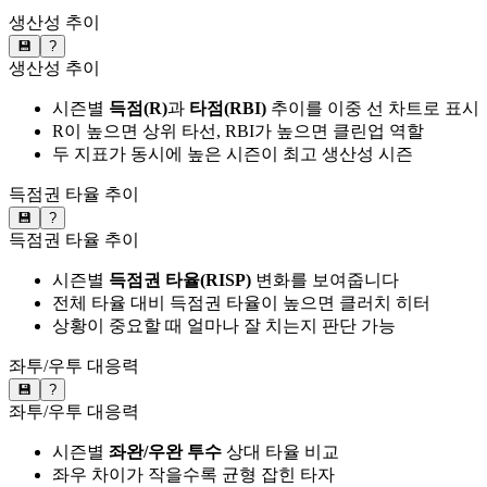
생산성 추이
💾
?
생산성 추이
시즌별
득점(R)
과
타점(RBI)
추이를 이중 선 차트로 표시
R이 높으면 상위 타선, RBI가 높으면 클린업 역할
두 지표가 동시에 높은 시즌이 최고 생산성 시즌
득점권 타율 추이
💾
?
득점권 타율 추이
시즌별
득점권 타율(RISP)
변화를 보여줍니다
전체 타율 대비 득점권 타율이 높으면 클러치 히터
상황이 중요할 때 얼마나 잘 치는지 판단 가능
좌투/우투 대응력
💾
?
좌투/우투 대응력
시즌별
좌완/우완 투수
상대 타율 비교
좌우 차이가 작을수록 균형 잡힌 타자