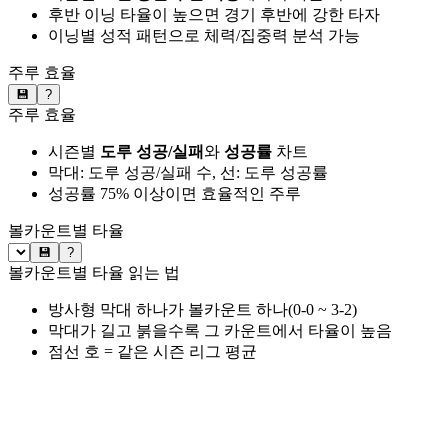
후반 이닝 타율이 높으면 경기 후반에 강한 타자
이닝별 성적 패턴으로 체력/집중력 분석 가능
주루 효율
💾
?
주루 효율
시즌별
도루 성공/실패
와
성공률
차트
막대: 도루 성공/실패 수, 선: 도루 성공률
성공률 75% 이상이면 효율적인 주루
볼카운트별 타율
💾
?
볼카운트별 타율 읽는 법
방사형 막대 하나가 볼카운트 하나(0-0 ~ 3-2)
막대가 길고 붉을수록 그 카운트에서 타율이 높음
점선 호 = 같은 시즌 리그 평균