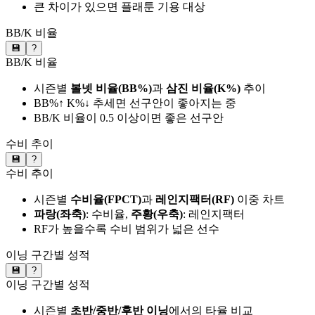
큰 차이가 있으면 플래툰 기용 대상
BB/K 비율
💾
?
BB/K 비율
시즌별
볼넷 비율(BB%)
과
삼진 비율(K%)
추이
BB%↑ K%↓ 추세면 선구안이 좋아지는 중
BB/K 비율이 0.5 이상이면 좋은 선구안
수비 추이
💾
?
수비 추이
시즌별
수비율(FPCT)
과
레인지팩터(RF)
이중 차트
파랑(좌축)
: 수비율,
주황(우축)
: 레인지팩터
RF가 높을수록 수비 범위가 넓은 선수
이닝 구간별 성적
💾
?
이닝 구간별 성적
시즌별
초반/중반/후반 이닝
에서의 타율 비교