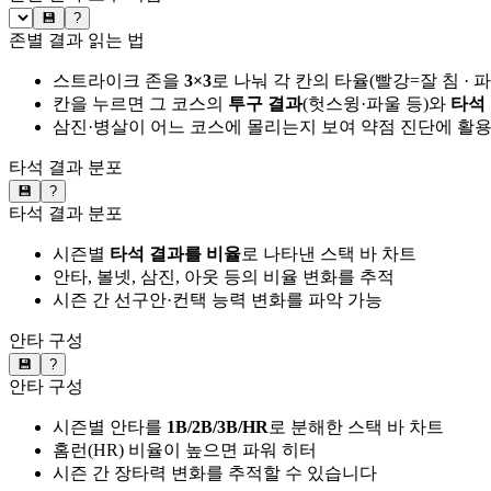
💾
?
존별 결과 읽는 법
스트라이크 존을
3×3
로 나눠 각 칸의 타율(빨강=잘 침 · 
칸을 누르면 그 코스의
투구 결과
(헛스윙·파울 등)와
타석
삼진·병살이 어느 코스에 몰리는지 보여 약점 진단에 활
타석 결과 분포
💾
?
타석 결과 분포
시즌별
타석 결과를 비율
로 나타낸 스택 바 차트
안타, 볼넷, 삼진, 아웃 등의 비율 변화를 추적
시즌 간 선구안·컨택 능력 변화를 파악 가능
안타 구성
💾
?
안타 구성
시즌별 안타를
1B/2B/3B/HR
로 분해한 스택 바 차트
홈런(HR) 비율이 높으면 파워 히터
시즌 간 장타력 변화를 추적할 수 있습니다