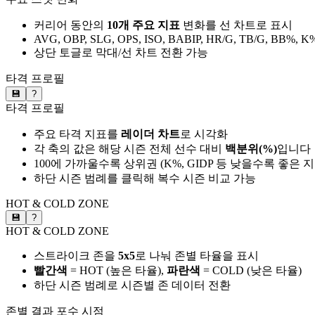
커리어 동안의
10개 주요 지표
변화를 선 차트로 표시
AVG, OBP, SLG, OPS, ISO, BABIP, HR/G, TB/G, BB%, K
상단 토글로 막대/선 차트 전환 가능
타격 프로필
💾
?
타격 프로필
주요 타격 지표를
레이더 차트
로 시각화
각 축의 값은 해당 시즌 전체 선수 대비
백분위(%)
입니다
100에 가까울수록 상위권 (K%, GIDP 등 낮을수록 좋은 
하단 시즌 범례를 클릭해 복수 시즌 비교 가능
HOT & COLD ZONE
💾
?
HOT & COLD ZONE
스트라이크 존을
5x5
로 나눠 존별 타율을 표시
빨간색
= HOT (높은 타율),
파란색
= COLD (낮은 타율)
하단 시즌 범례로 시즌별 존 데이터 전환
존별 결과
포수 시점