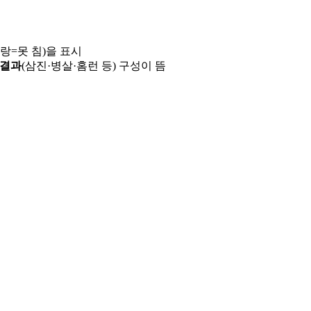
파랑=못 침)을 표시
 결과
(삼진·병살·홈런 등) 구성이 뜸
용