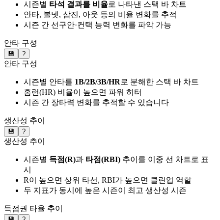
시즌별
타석 결과를 비율
로 나타낸 스택 바 차트
안타, 볼넷, 삼진, 아웃 등의 비율 변화를 추적
시즌 간 선구안·컨택 능력 변화를 파악 가능
안타 구성
💾
?
안타 구성
시즌별 안타를
1B/2B/3B/HR
로 분해한 스택 바 차트
홈런(HR) 비율이 높으면 파워 히터
시즌 간 장타력 변화를 추적할 수 있습니다
생산성 추이
💾
?
생산성 추이
시즌별
득점(R)
과
타점(RBI)
추이를 이중 선 차트로 표
시
R이 높으면 상위 타선, RBI가 높으면 클린업 역할
두 지표가 동시에 높은 시즌이 최고 생산성 시즌
득점권 타율 추이
💾
?