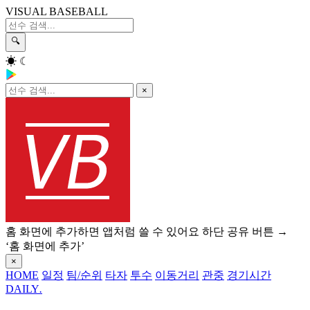
VISUAL BASEBALL
🔍
☀
☾
×
홈 화면에 추가하면 앱처럼 쓸 수 있어요
하단 공유 버튼 →
‘홈 화면에 추가’
×
HOME
일정
팀/순위
타자
투수
이동거리
관중
경기시간
DAILY
.