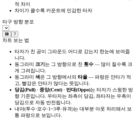
적 차이
차이가 클수록 카운트에 민감한 타자
타구 방향 분포
💾
?
차트 보는 법
타자가 친 공이 그라운드 어디로 갔는지 한눈에 보여줍
니다.
동그라미
크기
는 그 방향으로 친
횟수
— 많이 칠수록 크
게 그려집니다.
동그라미
색
은 그 방향에서의
타율
— 파랑은 안타가 적
고, 빨강은 안타가 많다는 뜻입니다.
당김(Pull)
·
중앙(Cent)
·
반대(Oppo)
는 타자가 스윙한 방
향 기준입니다. 우타자는 좌측이 당김, 좌타자는 우측이
당김으로 자동 반전됩니다.
내야(투수·포수·1~3루·유격)는 대부분 아웃 처리돼서 보
통 파랑으로 보입니다.