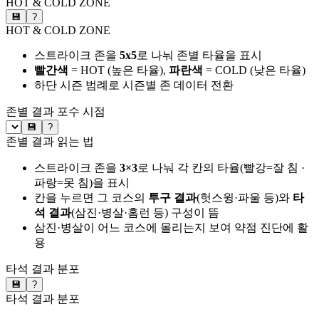
HOT & COLD ZONE
💾
?
HOT & COLD ZONE
스트라이크 존을
5x5
로 나눠 존별 타율을 표시
빨간색
= HOT (높은 타율),
파란색
= COLD (낮은 타율)
하단 시즌 범례로 시즌별 존 데이터 전환
존별 결과
포수 시점
💾
?
존별 결과 읽는 법
스트라이크 존을
3×3
로 나눠 각 칸의 타율(빨강=잘 침 ·
파랑=못 침)을 표시
칸을 누르면 그 코스의
투구 결과
(헛스윙·파울 등)와
타
석 결과
(삼진·병살·홈런 등) 구성이 뜸
삼진·병살이 어느 코스에 몰리는지 보여 약점 진단에 활
용
타석 결과 분포
💾
?
타석 결과 분포