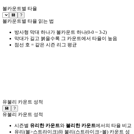
볼카운트별 타율
💾
?
볼카운트별 타율 읽는 법
방사형 막대 하나가 볼카운트 하나(0-0 ~ 3-2)
막대가 길고 붉을수록 그 카운트에서 타율이 높음
점선 호 = 같은 시즌 리그 평균
유불리 카운트 성적
💾
?
유불리 카운트 성적
시즌별
유리한 카운트
와
불리한 카운트
에서의 타율 비교
유리(볼>스트라이크)와 불리(스트라이크>볼) 카운트 성