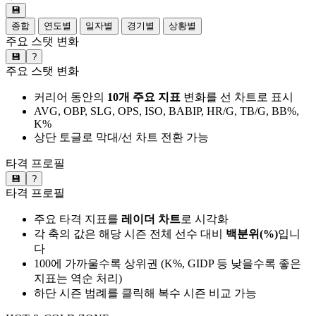
💾
종합
연도별
일자별
경기별
상황별
주요 스탯 변화
💾
?
주요 스탯 변화
커리어 동안의
10개 주요 지표
변화를 선 차트로 표시
AVG, OBP, SLG, OPS, ISO, BABIP, HR/G, TB/G, BB%,
K%
상단 토글로 막대/선 차트 전환 가능
타격 프로필
💾
?
타격 프로필
주요 타격 지표를
레이더 차트
로 시각화
각 축의 값은 해당 시즌 전체 선수 대비
백분위(%)
입니
다
100에 가까울수록 상위권 (K%, GIDP 등 낮을수록 좋은
지표는 역순 처리)
하단 시즌 범례를 클릭해 복수 시즌 비교 가능