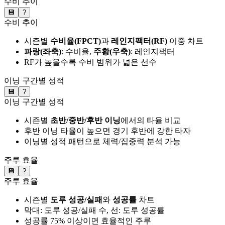
수비 추이
💾
?
수비 추이
시즌별
수비율(FPCT)
과
레인지팩터(RF)
이중 차트
파랑(좌축)
: 수비율,
주황(우축)
: 레인지팩터
RF가 높을수록 수비 범위가 넓은 선수
이닝 구간별 성적
💾
?
이닝 구간별 성적
시즌별
초반/중반/후반 이닝
에서의 타율 비교
후반 이닝 타율이 높으면 경기 후반에 강한 타자
이닝별 성적 패턴으로 체력/집중력 분석 가능
주루 효율
💾
?
주루 효율
시즌별
도루 성공/실패
와
성공률
차트
막대: 도루 성공/실패 수, 선: 도루 성공률
성공률 75% 이상이면 효율적인 주루