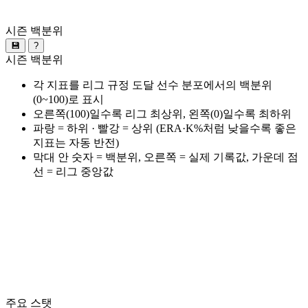
시즌 백분위
💾
?
시즌 백분위
각 지표를 리그 규정 도달 선수 분포에서의 백분위
(0~100)로 표시
오른쪽(100)일수록 리그 최상위, 왼쪽(0)일수록 최하위
파랑 = 하위 · 빨강 = 상위 (ERA·K%처럼 낮을수록 좋은
지표는 자동 반전)
막대 안 숫자 = 백분위, 오른쪽 = 실제 기록값, 가운데 점
선 = 리그 중앙값
주요 스탯