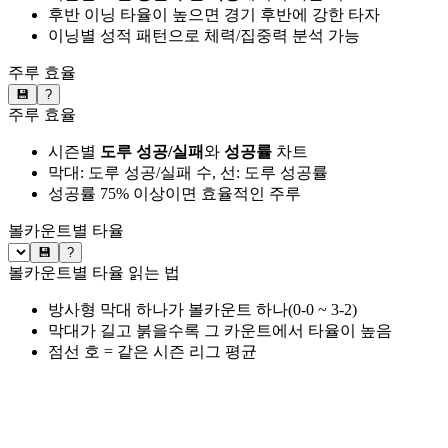
후반 이닝 타율이 높으면 경기 후반에 강한 타자
이닝별 성적 패턴으로 체력/집중력 분석 가능
주루 효율
💾
?
주루 효율
시즌별
도루 성공/실패
와
성공률
차트
막대: 도루 성공/실패 수, 선: 도루 성공률
성공률 75% 이상이면 효율적인 주루
볼카운트별 타율
💾
?
볼카운트별 타율 읽는 법
방사형 막대 하나가 볼카운트 하나(0-0 ~ 3-2)
막대가 길고 붉을수록 그 카운트에서 타율이 높음
점선 호 = 같은 시즌 리그 평균