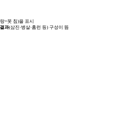
파랑=못 침)을 표시
 결과
(삼진·병살·홈런 등) 구성이 뜸
용