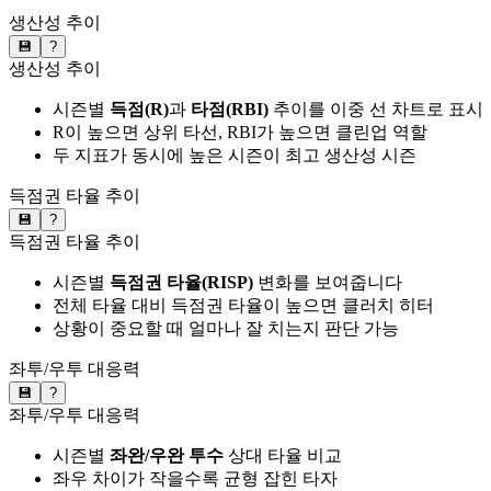
생산성 추이
💾
?
생산성 추이
시즌별
득점(R)
과
타점(RBI)
추이를 이중 선 차트로 표시
R이 높으면 상위 타선, RBI가 높으면 클린업 역할
두 지표가 동시에 높은 시즌이 최고 생산성 시즌
득점권 타율 추이
💾
?
득점권 타율 추이
시즌별
득점권 타율(RISP)
변화를 보여줍니다
전체 타율 대비 득점권 타율이 높으면 클러치 히터
상황이 중요할 때 얼마나 잘 치는지 판단 가능
좌투/우투 대응력
💾
?
좌투/우투 대응력
시즌별
좌완/우완 투수
상대 타율 비교
좌우 차이가 작을수록 균형 잡힌 타자