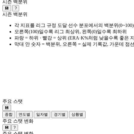
시즌 백분위
💾
?
시즌 백분위
각 지표를 리그 규정 도달 선수 분포에서의 백분위(0~100
오른쪽(100)일수록 리그 최상위, 왼쪽(0)일수록 최하위
파랑 = 하위 · 빨강 = 상위 (ERA·K%처럼 낮을수록 좋은
막대 안 숫자 = 백분위, 오른쪽 = 실제 기록값, 가운데 점
주요 스탯
💾
종합
연도별
일자별
경기별
상황별
주요 스탯 변화
💾
?
주요 스탯 변화