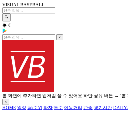
VISUAL BASEBALL
🔍
☀
☾
×
홈 화면에 추가하면 앱처럼 쓸 수 있어요
하단 공유 버튼 → ‘홈
×
HOME
일정
팀/순위
타자
투수
이동거리
관중
경기시간
DAILY