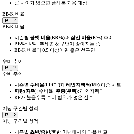
큰 차이가 있으면 플래툰 기용 대상
BB/K 비율
💾
?
BB/K 비율
시즌별
볼넷 비율(BB%)
과
삼진 비율(K%)
추이
BB%↑ K%↓ 추세면 선구안이 좋아지는 중
BB/K 비율이 0.5 이상이면 좋은 선구안
수비 추이
💾
?
수비 추이
시즌별
수비율(FPCT)
과
레인지팩터(RF)
이중 차트
파랑(좌축)
: 수비율,
주황(우축)
: 레인지팩터
RF가 높을수록 수비 범위가 넓은 선수
이닝 구간별 성적
💾
?
이닝 구간별 성적
시즌별
초반/중반/후반 이닝
에서의 타율 비교