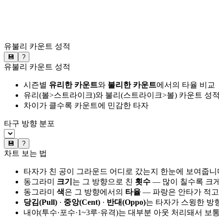
유불리 카운트 성적
💾
?
유불리 카운트 성적
시즌별
유리한 카운트
와
불리한 카운트
에서의 타율 비교
유리(볼>스트라이크)와 불리(스트라이크>볼) 카운트 성적
차이가 클수록 카운트에 민감한 타자
타구 방향 분포
💾
?
차트 보는 법
타자가 친 공이 그라운드 어디로 갔는지 한눈에 보여줍니
동그라미
크기
는 그 방향으로 친
횟수
— 많이 칠수록 크
동그라미
색
은 그 방향에서의
타율
— 파랑은 안타가 적고
당김(Pull)
·
중앙(Cent)
·
반대(Oppo)
는 타자가 스윙한 방
내야(투수·포수·1~3루·유격)는 대부분 아웃 처리돼서 보