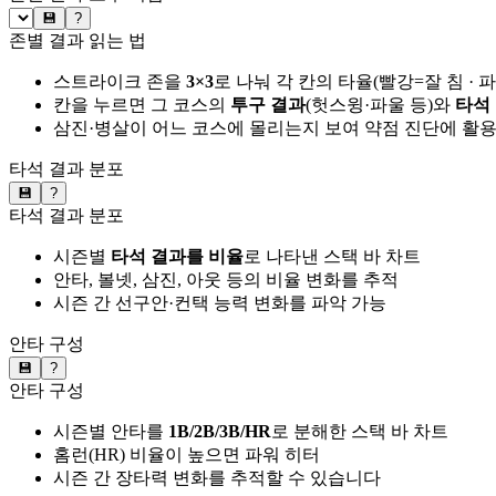
💾
?
존별 결과 읽는 법
스트라이크 존을
3×3
로 나눠 각 칸의 타율(빨강=잘 침 · 
칸을 누르면 그 코스의
투구 결과
(헛스윙·파울 등)와
타석
삼진·병살이 어느 코스에 몰리는지 보여 약점 진단에 활
타석 결과 분포
💾
?
타석 결과 분포
시즌별
타석 결과를 비율
로 나타낸 스택 바 차트
안타, 볼넷, 삼진, 아웃 등의 비율 변화를 추적
시즌 간 선구안·컨택 능력 변화를 파악 가능
안타 구성
💾
?
안타 구성
시즌별 안타를
1B/2B/3B/HR
로 분해한 스택 바 차트
홈런(HR) 비율이 높으면 파워 히터
시즌 간 장타력 변화를 추적할 수 있습니다