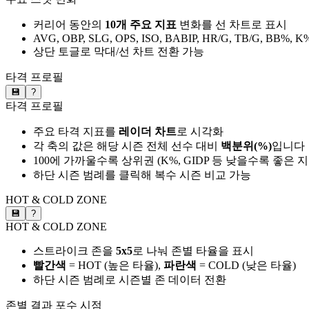
커리어 동안의
10개 주요 지표
변화를 선 차트로 표시
AVG, OBP, SLG, OPS, ISO, BABIP, HR/G, TB/G, BB%, K
상단 토글로 막대/선 차트 전환 가능
타격 프로필
💾
?
타격 프로필
주요 타격 지표를
레이더 차트
로 시각화
각 축의 값은 해당 시즌 전체 선수 대비
백분위(%)
입니다
100에 가까울수록 상위권 (K%, GIDP 등 낮을수록 좋은 
하단 시즌 범례를 클릭해 복수 시즌 비교 가능
HOT & COLD ZONE
💾
?
HOT & COLD ZONE
스트라이크 존을
5x5
로 나눠 존별 타율을 표시
빨간색
= HOT (높은 타율),
파란색
= COLD (낮은 타율)
하단 시즌 범례로 시즌별 존 데이터 전환
존별 결과
포수 시점